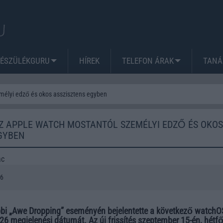
KÉSZÜLÉKGURU
HÍREK
TELEFON ÁRAK
TANÁ
mélyi edző és okos asszisztens egyben
Z APPLE WATCH MOSTANTÓL SZEMÉLYI EDZŐ ÉS OKOS
GYBEN
ac
26
bbi „Awe Dropping” eseményén bejelentette a következő watchO
26 megjelenési dátumát. Az új frissítés szeptember 15-én, hétf