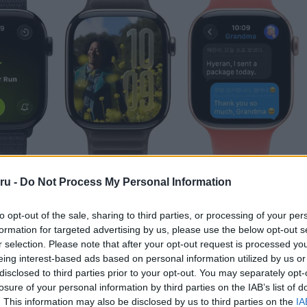
ru -
Do Not Process My Personal Information
bbá tartalmazza a Call Screening és Hold Assist funkciókat, am
to opt-out of the sale, sharing to third parties, or processing of your per
a kéretlen hívásokat vagy ügyfélszolgálati hívásokat. Az Apple 
formation for targeted advertising by us, please use the below opt-out s
tál az Apple Watch-on. Emellett a Siri automatikusan a környezeti z
r selection. Please note that after your opt-out request is processed y
ívások és értesítések hangerejét, így az óra nem lesz túl hangos 
eing interest-based ads based on personal information utilized by us or
.
disclosed to third parties prior to your opt-out. You may separately opt-
a Telefonguru legfrissebb híreiért!
losure of your personal information by third parties on the IAB’s list of
. This information may also be disclosed by us to third parties on the
IA