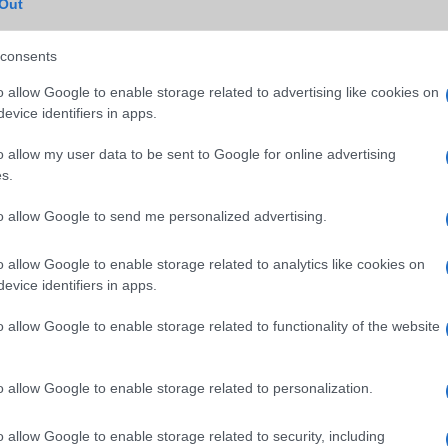
Out
SM kiemelt ajánlatok
consents
15
Xiaomi 15T Pro
Samsung Galaxy S25 Ultr
o allow Google to enable storage related to advertising like cookies on
evice identifiers in apps.
o allow my user data to be sent to Google for online advertising
s.
to allow Google to send me personalized advertising.
o allow Google to enable storage related to analytics like cookies on
m
Euro Gsm
Nelly GSM
evice identifiers in apps.
(új)
224.000 Ft (új)
245.000 Ft (használt)
o allow Google to enable storage related to functionality of the website
o allow Google to enable storage related to personalization.
s népszerű Samsung
iPhone 18 bemutató dát
 készülék kimarad a
ekkor rántja le a leplet 
o allow Google to enable storage related to security, including