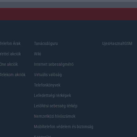
Telefon Árak
Tanácsdóguru
UjesHasznaltGSM
Yettel akciók
Wiki
One akciók
Internet sebességmérő
Telekom akciók
Virtuális valóság
Telefonkönyvek
Lefedettségi térképek
Letöltési sebesség térkép
Nemzetközi hívószámok
Mobiltelefon védelem és biztonság