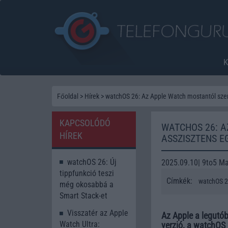
Főoldal
>
Hírek
>
watchOS 26: Az Apple Watch mostantól sze
KAPCSOLÓDÓ
WATCHOS 26: A
HÍREK
ASSZISZTENS E
watchOS 26: Új
2025.09.10| 9to5 M
tippfunkció teszi
Címkék:
watchOS 
még okosabbá a
Smart Stack-et
Visszatér az Apple
Az Apple a legutó
Watch Ultra:
verzió, a watchOS 