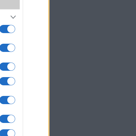
a
um -
az