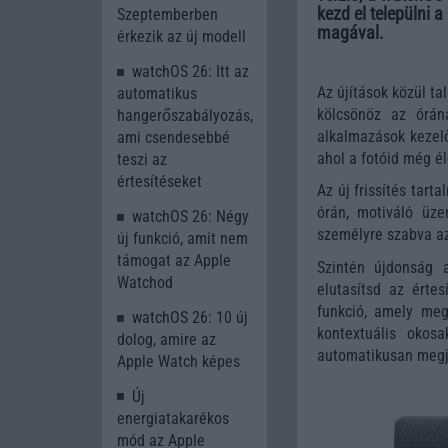
kezd el települni 
Szeptemberben
magával.
érkezik az új modell
watchOS 26: Itt az
Az újítások közül ta
automatikus
kölcsönöz az órán
hangerőszabályozás,
alkalmazások kezelő
ami csendesebbé
ahol a fotóid még é
teszi az
értesítéseket
Az új frissítés tar
órán, motiváló üze
watchOS 26: Négy
személyre szabva az
új funkció, amit nem
támogat az Apple
Szintén újdonság a
Watchod
elutasítsd az érte
funkció, amely meg
watchOS 26: 10 új
kontextuális okos
dolog, amire az
automatikusan megj
Apple Watch képes
Új
energiatakarékos
mód az Apple