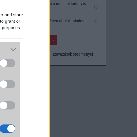
áció)
Nem, nekem a mostani tárhely is
bilis
elég
er and store
Inkább felhőben tárolok mindent
to grant or
lis a
ed purposes
atikus
0 vagy
Korábbi szavazások eredményei