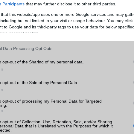
ítéséhez
Apple Watch Series 6
vagy újabb,
Apple Watch SE
(2. gener
Participants
that may further disclose it to other third parties.
e Watch Ultra
modell szükséges, valamint iOS 26-ot futtató kompati
 that this website/app uses one or more Google services and may gath
 11 vagy újabb. Az iPhone XS és XR modellek ezúttal kimaradnak.
including but not limited to your visit or usage behaviour. You may click 
, amely a tavalyi watchOS 11-et futtatta, továbbra is kompatibi
 to Google and its third-party tags to use your data for below specifi
izonyos kiemelt funkciók, mint a Wrist Flick, Live Translation, autom
ogle consent section.
s az új smart actions az Üzenetekben, csak
Apple Watch Series 9
, 1
esz elérhető.
l Data Processing Opt Outs
o opt-out of the Sharing of my personal data.
In
ó linkek:
o opt-out of the Sale of my Personal Data.
In
to opt-out of processing my Personal Data for Targeted
ing.
In
o opt-out of Collection, Use, Retention, Sale, and/or Sharing
ersonal Data that Is Unrelated with the Purposes for which it
lected.