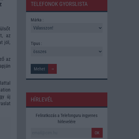
TELEFONOK GYORSLISTA
z
Márka :
külsőt
t, az
t jól,
Tipus :
ző az
apján
attal
ation
gy új
HÍRLEVÉL
aslat
Feliratkozás a Telefonguru ingyenes
hírlevelére
OK