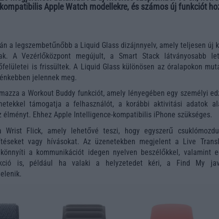
a kompatibilis Apple Watch modellekre, és számos új funkciót ho
lán a legszembetűnőbb a Liquid Glass dizájnnyelv, amely teljesen új 
ak. A Vezérlőközpont megújult, a Smart Stack látványosabb let
felületei is frissültek. A Liquid Glass különösen az óralapokon muta
lénkebben jelennek meg.
talmazza a Workout Buddy funkciót, amely lényegében egy személyi ed
netekkel támogatja a felhasználót, a korábbi aktivitási adatok al
 élményt. Ehhez Apple Intelligence-kompatibilis iPhone szükséges.
 Wrist Flick, amely lehetővé teszi, hogy egyszerű csuklómozdul
sítéseket vagy hívásokat. Az üzenetekben megjelent a Live Transl
könnyíti a kommunikációt idegen nyelven beszélőkkel, valamint e
akció is, például ha valaki a helyzetedet kéri, a Find My jav
elenik.