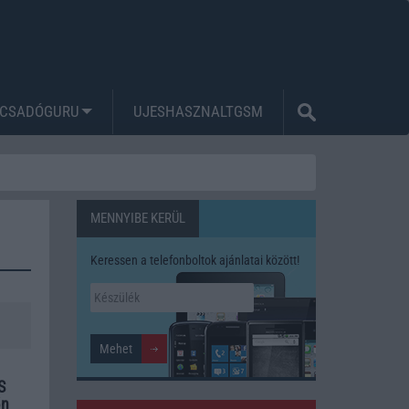
CSADÓGURU
UJESHASZNALTGSM
MENNYIBE KERÜL
Keressen a telefonboltok ajánlatai között!
S
őn