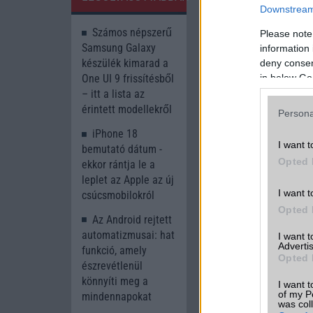
A watchOS 26 telep
Downstream 
vagy bármely
Appl
Számos népszerű
Please note
iPhone, azaz iPhone
Samsung Galaxy
information 
Minden Apple Watch
készülék kimarad a
deny consent
watchOS 26-tal, de b
in below Go
One UI 9 frissítésből
hangerőszabályzás é
– itt a lista az
Ultra 2 modelleken l
érintett modellekről
Persona
iPhone 18
I want t
bemutató dátum -
Opted 
ekkor rántja le a
A cikkhez kapcsolód
leplet az Apple az új
I want t
csúcsmobilokról
9to5 Mac
Opted 
Az Android rejtett
automatizmusai: hat
I want 
Advertis
funkció, amely
Opted 
észrevétlenül
könnyíti meg a
I want t
of my P
mindennapokat
was col