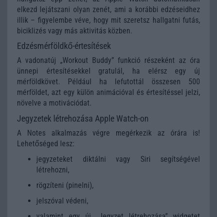
elkezd lejátszani olyan zenét, ami a korábbi edzéseidhez
illik – figyelembe véve, hogy mit szeretsz hallgatni futás,
biciklizés vagy más aktivitás közben.
Edzésmérföldkő-értesítések
A vadonatúj „Workout Buddy” funkció részeként az óra
ünnepi értesítésekkel gratulál, ha elérsz egy új
mérföldkövet. Például ha lefutottál összesen 500
mérföldet, azt egy külön animációval és értesítéssel jelzi,
növelve a motivációdat.
Jegyzetek létrehozása Apple Watch-on
A Notes alkalmazás végre megérkezik az órára is!
Lehetőséged lesz:
jegyzeteket diktálni vagy Siri segítségével
létrehozni,
rögzíteni (pinelni),
jelszóval védeni,
valamint egy új „Jegyzet létrehozása” widgetet