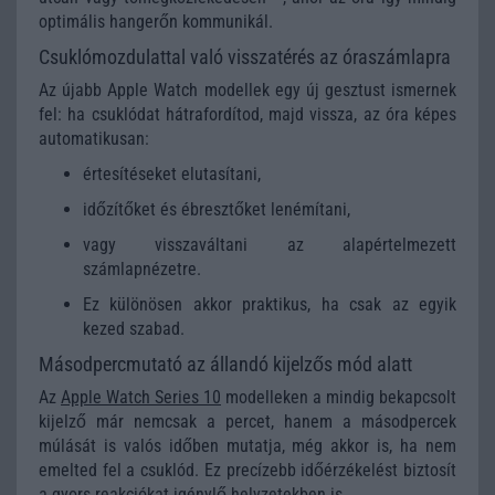
optimális hangerőn kommunikál.
Csuklómozdulattal való visszatérés az óraszámlapra
Az újabb Apple Watch modellek egy új gesztust ismernek
fel: ha csuklódat hátrafordítod, majd vissza, az óra képes
automatikusan:
értesítéseket elutasítani,
időzítőket és ébresztőket lenémítani,
vagy visszaváltani az alapértelmezett
számlapnézetre.
Ez különösen akkor praktikus, ha csak az egyik
kezed szabad.
Másodpercmutató az állandó kijelzős mód alatt
Az
Apple Watch Series 10
modelleken a mindig bekapcsolt
kijelző már nemcsak a percet, hanem a másodpercek
múlását is valós időben mutatja, még akkor is, ha nem
emelted fel a csuklód. Ez precízebb időérzékelést biztosít
a gyors reakciókat igénylő helyzetekben is.