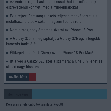
Az Android rejtett automatizmusai: hat funkció, amely
észrevétlenül könnyíti meg a mindennapokat
Ez a rejtett Samsung funkció teljesen megváltoztatja a
mobilhasználatot – sokan mégsem tudnak róla
Nem biztos, hogy érdemes kivárni az iPhone 18 Prot
A Galaxy S25 is megkaphatja a Galaxy S26 egyik legjobb
kamerás funkcióját
Élőképeken a Dark Cherry színű iPhone 18 Pro Max!
Itt a vég a Galaxy S23 széria számára: a One UI 9 lehet az
utolsó nagy frissítés
További hírek
Mennyibe kerül
Keressen a telefonboltok ajánlatai között!