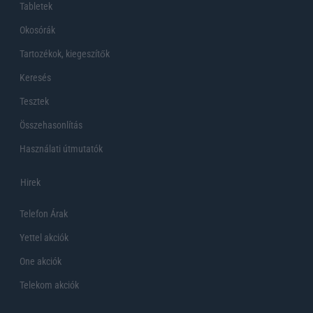
Tabletek
Okosórák
Tartozékok, kiegeszítők
Keresés
Tesztek
Összehasonlítás
Használati útmutatók
Hirek
Telefon Árak
Yettel akciók
One akciók
Telekom akciók