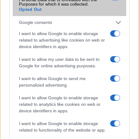
csúcsmobilokról
Purposes for which it was collected.
Opted Out
2026.06.29
| Phone Arena
A szeptemberi eseményen az iPhone 18 Pro modellek
Google consents
mellett a régóta pletykált hajlítható iPhone Ultra is
bemutatkozhat, miközben az áremelésekről szóló
I want to allow Google to enable storage
találgatások továbbra is beárnyékolják a rajtot.
related to advertising like cookies on web or
device identifiers in apps.
Az Android rejtett automatizmusai: hat
funkció, amely észrevétlenül könnyíti
I want to allow my user data to be sent to
meg a mindennapokat
Google for online advertising purposes.
2026.06.14
| Android Police
Sok felhasználó külön alkalmazásokra esküszik, pedig az
I want to allow Google to send me
Android már évek óta olyan intelligens funkciókat kínál,
personalized advertising.
amelyek maguktól dolgoznak a háttérben.
I want to allow Google to enable storage
related to analytics like cookies on web or
Ez a rejtett Samsung funkció teljesen
device identifiers in apps.
megváltoztatja a mobilhasználatot –
sokan mégsem tudnak róla
I want to allow Google to enable storage
2026.07.12
| Android Central
related to functionality of the website or app.
Az Edge Panel az egyik leghasznosabb funkció, amely