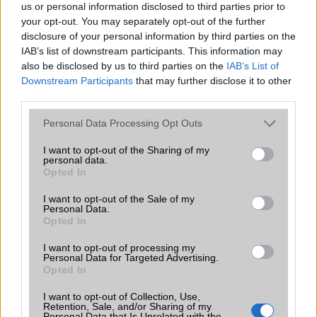
us or personal information disclosed to third parties prior to
your opt-out. You may separately opt-out of the further
disclosure of your personal information by third parties on the
IAB’s list of downstream participants. This information may
Nelly GSM
also be disclosed by us to third parties on the
IAB’s List of
350.000 Ft (új)
Downstream Participants
that may further disclose it to other
third parties.
Please note that this website/app uses one or more Google
Personal Data Processing Opt Outs
services and may gather and store information including but
Számos népszerű Samsung Galaxy
not limited to your visit or usage behaviour. You may click to
I want to opt-out of the Sharing of my
personal data.
készülék kimarad a One UI 9
grant or deny consent to Google and its third-party tags to
Opted In
frissítésből – itt a lista az érintett
use your data for below specified purposes in below Google
modellekről
consent section.
I want to opt-out of the Sale of my
Personal Data.
2026.06.30
| Phone Arena
Opted In
A One UI 9 érkezése új mesterséges intelligencia-
funkciókat és továbbfejlesztett kezelőfelületet hoz,
I want to opt-out of processing my
azonban több korábbi csúcskategóriás és középkategóriás
Personal Data for Targeted Advertising.
Galaxy készülék számára ez lesz az út vége.
Opted In
iPhone 18 bemutató dátum - ekkor
I want to opt-out of Collection, Use,
Retention, Sale, and/or Sharing of my
rántja le a leplet az Apple az új
Personal Data that Is Unrelated with the