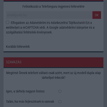
Feliratkozás a Telefonguru ingyenes hírlevelére
OK
Elfogadom az
Adatvédelmi és Adatkezelési Tájékoztatót
Ezt a
webhelyet a reCAPTCHA védi. A Google
adatvédelmi irányelve
és a
szolgáltatási feltételek
érvényesek.
Korábbi hírlevelek
SZAVAZÁS
Megérné Önnek telefont váltani csak azért, mert az új modell dupla alap
tárhellyel érkezik?
Igen, a tárhely nagyon fontos
Talán, ha más fejlesztések is vannak