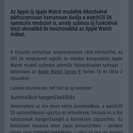
Az Apple új Apple Watch modellek érkezésével
párhuzamosan hamarosan kiadja a watchOS 26
operációs rendszert is, amely számos új funkcióval
teszi okosabbá és hasznosabbá az Apple Watch
órákat.
A frissítés várhatóan szeptemberben válik elérhetővé, az
iOS 26 rendszerrel együtt, és minden kompatibilis Apple
Watch modell számára jelentős fejlesztéseket tartogat –
különösen az
Apple Watch Series 9
, Series 10 és Ultra 2
típusokon.
Lássuk részletesen, mit hoz az új rendszer:
Automatikus hangerő-beállítás
Amennyiben az óra nincs néma üzemmódban, a watchOS
26 automatikusan igazítja az értesítések, hívások és a Siri
válaszainak hangerősségét a környezeti zajszinthez. Ez
különösen hasznos lehet zajos környezetben – például
utcán vagy tömegközlekedésen –, ahol az óra így mindig