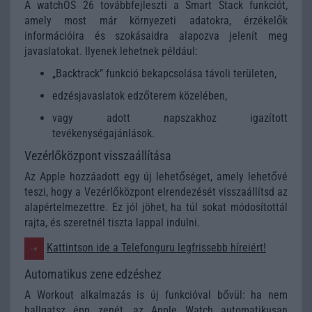
A watchOS 26 továbbfejleszti a Smart Stack funkciót,
amely most már környezeti adatokra, érzékelők
információira és szokásaidra alapozva jelenít meg
javaslatokat. Ilyenek lehetnek például:
„Backtrack” funkció bekapcsolása távoli területen,
edzésjavaslatok edzőterem közelében,
vagy adott napszakhoz igazított
tevékenységajánlások.
Vezérlőközpont visszaállítása
Az Apple hozzáadott egy új lehetőséget, amely lehetővé
teszi, hogy a Vezérlőközpont elrendezését visszaállítsd az
alapértelmezettre. Ez jól jöhet, ha túl sokat módosítottál
rajta, és szeretnél tiszta lappal indulni.
Kattintson ide a Telefonguru legfrissebb híreiért!
Automatikus zene edzéshez
A Workout alkalmazás is új funkcióval bővül: ha nem
hallgatsz épp zenét, az Apple Watch automatikusan