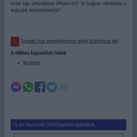
terén egy ultravékony iPhone-ért? Te hogyan vélekedsz a
legújabb fejlesztésekről?
További friss mobiltelefonos hírek! Kattintson ide!
A cikkhez kapcsolódó linkek:
9to5mac
Új és Használt GSM kiemelt ajánlatok