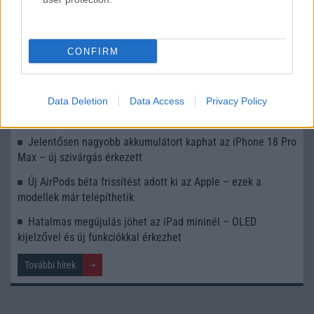
Sokk az Apple-től: Két új iPhone egyszerre jön, de vajon
tényleg megéri váltani?
CONFIRM
Teljesen átalakul az iPhone 18 kínálat: jön az Air, a Fold és
a prémium lineup
Data Deletion
Data Access
Privacy Policy
iPhone 17 pletykák: ugrik a RAM és tárhely az összes
modellnél – készülj a meglepetésre
Jelentősen nagyobb akkumulátort kaphat az iPhone 18 Pro
Max – új szivárgás érkezett
Új AirPods béta frissítést adott ki az Apple – ezek a
modellek már telepíthetik
Hatalmas megújulás jöhet az iPad mininél – OLED
kijelzővel és új funkciókkal érkezhet
További hírek