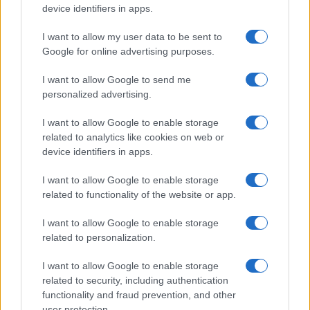
device identifiers in apps.
I want to allow my user data to be sent to
Vékonyabb, mint valaha: jön az iPhone
Google for online advertising purposes.
17 Air, de nagy árat fizetünk érte
2024.11.09
| 9to5mac
I want to allow Google to send me
personalized advertising.
Az Apple hamarosan bemutathatja az iPhone 17 Airt,
amely a dizájnt minden más elé helyezi.
I want to allow Google to enable storage
related to analytics like cookies on web or
device identifiers in apps.
I want to allow Google to enable storage
related to functionality of the website or app.
KAPCSOLÓDÓ HÍREK
I want to allow Google to enable storage
related to personalization.
Az Apple újragondolja az iPhone-t: jön az Air és a
I want to allow Google to enable storage
„fenevad” Pro Max
related to security, including authentication
Bemutatkozik az iPhone 17 Air: ultravékony dizájn és
functionality and fraud prevention, and other
vadonatúj kijelzőméret
user protection.