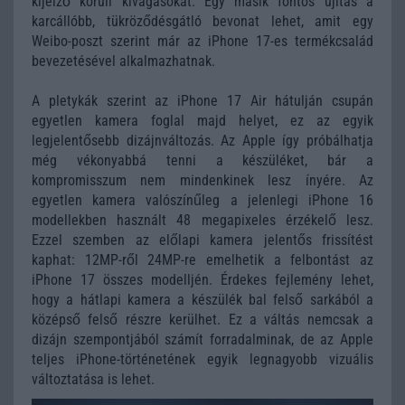
kijelző körüli kivágásokat. Egy másik fontos újítás a
karcállóbb, tükröződésgátló bevonat lehet, amit egy
Weibo-poszt szerint már az iPhone 17-es termékcsalád
bevezetésével alkalmazhatnak.
A pletykák szerint az iPhone 17 Air hátulján csupán
egyetlen kamera foglal majd helyet, ez az egyik
legjelentősebb dizájnváltozás. Az Apple így próbálhatja
még vékonyabbá tenni a készüléket, bár a
kompromisszum nem mindenkinek lesz ínyére. Az
egyetlen kamera valószínűleg a jelenlegi iPhone 16
modellekben használt 48 megapixeles érzékelő lesz.
Ezzel szemben az előlapi kamera jelentős frissítést
kaphat: 12MP-ről 24MP-re emelhetik a felbontást az
iPhone 17 összes modelljén. Érdekes fejlemény lehet,
hogy a hátlapi kamera a készülék bal felső sarkából a
középső felső részre kerülhet. Ez a váltás nemcsak a
dizájn szempontjából számít forradalminak, de az Apple
teljes iPhone-történetének egyik legnagyobb vizuális
változtatása is lehet.