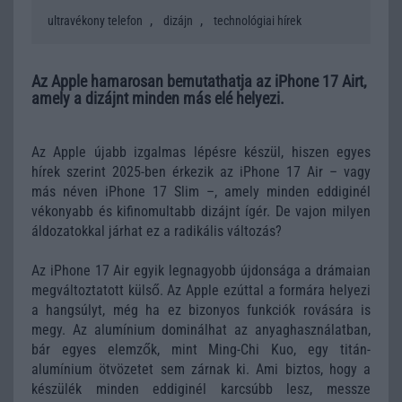
,
,
ultravékony telefon
dizájn
technológiai hírek
Az Apple hamarosan bemutathatja az iPhone 17 Airt,
amely a dizájnt minden más elé helyezi.
Az Apple újabb izgalmas lépésre készül, hiszen egyes
hírek szerint 2025-ben érkezik az iPhone 17 Air – vagy
más néven iPhone 17 Slim –, amely minden eddiginél
vékonyabb és kifinomultabb dizájnt ígér. De vajon milyen
áldozatokkal járhat ez a radikális változás?
Az iPhone 17 Air egyik legnagyobb újdonsága a drámaian
megváltoztatott külső. Az Apple ezúttal a formára helyezi
a hangsúlyt, még ha ez bizonyos funkciók rovására is
megy. Az alumínium dominálhat az anyaghasználatban,
bár egyes elemzők, mint Ming-Chi Kuo, egy titán-
alumínium ötvözetet sem zárnak ki. Ami biztos, hogy a
készülék minden eddiginél karcsúbb lesz, messze