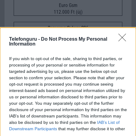
Euro Gsm
112.000 Ft (új)
Samsung Galaxy S26
Telefonguru -
Do Not Process My Personal
Information
If you wish to opt-out of the sale, sharing to third parties, or
processing of your personal or sensitive information for
targeted advertising by us, please use the below opt-out
section to confirm your selection. Please note that after your
opt-out request is processed you may continue seeing
Euro Gsm
interest-based ads based on personal information utilized by
267.000 Ft (új)
us or personal information disclosed to third parties prior to
your opt-out. You may separately opt-out of the further
disclosure of your personal information by third parties on the
IAB’s list of downstream participants. This information may
also be disclosed by us to third parties on the
IAB’s List of
iPhone 17 Pro – Ezekkel az új
Downstream Participants
that may further disclose it to other
funkciókkal érkezik idén ősszel
third parties.