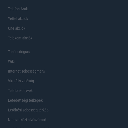
Telefon Árak
Yettel akciók
One akciók
Telekom akciók
Tanácsdóguru
Wiki
Internet sebességmérő
Virtuális valóság
Telefonkönyvek
Lefedettségi térképek
Letöltési sebesség térkép
Nemzetközi hívószámok