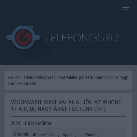
Toggle
naviga
Főoldal
>
Hírek
>
Vékonyabb, mint valaha: jön az iPhone 17 Air, de nagy
árat fizetünk érte
VÉKONYABB, MINT VALAHA: JÖN AZ IPHONE
17 AIR, DE NAGY ÁRAT FIZETÜNK ÉRTE
2024.11.09| 9to5mac
Címkék:
,
,
,
iPhone 17 Air
Apple
új iPhone