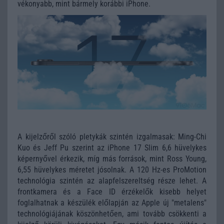
vékonyabb, mint bármely korábbi iPhone.
A kijelzőről szóló pletykák szintén izgalmasak: Ming-Chi
Kuo és Jeff Pu szerint az iPhone 17 Slim 6,6 hüvelykes
képernyővel érkezik, míg más források, mint Ross Young,
6,55 hüvelykes méretet jósolnak. A 120 Hz-es ProMotion
technológia szintén az alapfelszereltség része lehet. A
frontkamera és a Face ID érzékelők kisebb helyet
foglalhatnak a készülék előlapján az Apple új "metalens"
technológiájának köszönhetően, ami tovább csökkenti a