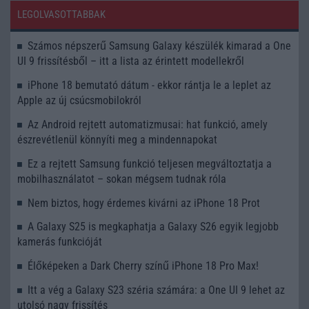
LEGOLVASOTTABBAK
Számos népszerű Samsung Galaxy készülék kimarad a One
UI 9 frissítésből – itt a lista az érintett modellekről
iPhone 18 bemutató dátum - ekkor rántja le a leplet az
Apple az új csúcsmobilokról
Az Android rejtett automatizmusai: hat funkció, amely
észrevétlenül könnyíti meg a mindennapokat
Ez a rejtett Samsung funkció teljesen megváltoztatja a
mobilhasználatot – sokan mégsem tudnak róla
Nem biztos, hogy érdemes kivárni az iPhone 18 Prot
A Galaxy S25 is megkaphatja a Galaxy S26 egyik legjobb
kamerás funkcióját
Élőképeken a Dark Cherry színű iPhone 18 Pro Max!
Itt a vég a Galaxy S23 széria számára: a One UI 9 lehet az
utolsó nagy frissítés