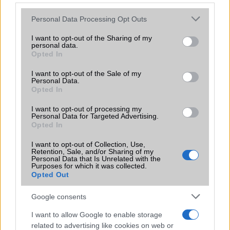
2025.05.28
| MacRumors
Please note that this website/app uses one or more Google
Personal Data Processing Opt Outs
Bár az iPhone 17 Pro és iPhone 17 Pro Max modellek
services and may gather and store information including but
hivatalos bemutatója csak 2025 szeptemberére várható,
not limited to your visit or usage behaviour. You may click to
I want to opt-out of the Sharing of my
personal data.
már most számos pletyka látott napvilágot az Apple
grant or deny consent to Google and its third-party tags to
Opted In
következő csúcskészülékeiről.
use your data for below specified purposes in below Google
consent section.
I want to opt-out of the Sale of my
Sokk az Apple-nél: Az iPhone 16e ára
Personal Data.
letarolja a piacot – ez már nem az olcsó
Opted In
iPhone!
I want to opt-out of processing my
2025.02.21
| 9to5mac
Personal Data for Targeted Advertising.
Az Apple mindenkit meglepett az iPhone 16e árával – ha
Opted In
eddig olcsó iPhone-ban gondolkodtál, lehet, hogy
újragondolod!
I want to opt-out of Collection, Use,
Retention, Sale, and/or Sharing of my
Personal Data that Is Unrelated with the
Purposes for which it was collected.
Íme 17 ok, amiért érdemes lehet várni
Opted Out
az iPhone 17-re
2025.04.22
| MacRumors
Google consents
Valamint arra is, hogy miért lehet a 2025-ös Apple
I want to allow Google to enable storage
telefongeneráció különösen izgalmas.
related to advertising like cookies on web or