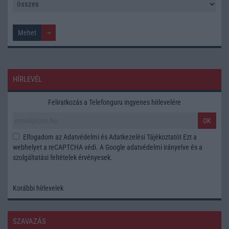
HÍRLEVÉL
Feliratkozás a Telefonguru ingyenes hírlevelére
OK
Elfogadom az
Adatvédelmi és Adatkezelési Tájékoztatót
Ezt a
webhelyet a reCAPTCHA védi. A Google
adatvédelmi irányelve
és a
szolgáltatási feltételek
érvényesek.
Korábbi hírlevelek
SZAVAZÁS