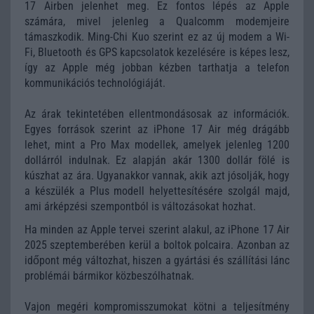
17 Airben jelenhet meg. Ez fontos lépés az Apple
számára, mivel jelenleg a Qualcomm modemjeire
támaszkodik. Ming-Chi Kuo szerint ez az új modem a Wi-
Fi, Bluetooth és GPS kapcsolatok kezelésére is képes lesz,
így az Apple még jobban kézben tarthatja a telefon
kommunikációs technológiáját.
Az árak tekintetében ellentmondásosak az információk.
Egyes források szerint az iPhone 17 Air még drágább
lehet, mint a Pro Max modellek, amelyek jelenleg 1200
dollárról indulnak. Ez alapján akár 1300 dollár fölé is
kúszhat az ára. Ugyanakkor vannak, akik azt jósolják, hogy
a készülék a Plus modell helyettesítésére szolgál majd,
ami árképzési szempontból is változásokat hozhat.
Ha minden az Apple tervei szerint alakul, az iPhone 17 Air
2025 szeptemberében kerül a boltok polcaira. Azonban az
időpont még változhat, hiszen a gyártási és szállítási lánc
problémái bármikor közbeszólhatnak.
Vajon megéri kompromisszumokat kötni a teljesítmény