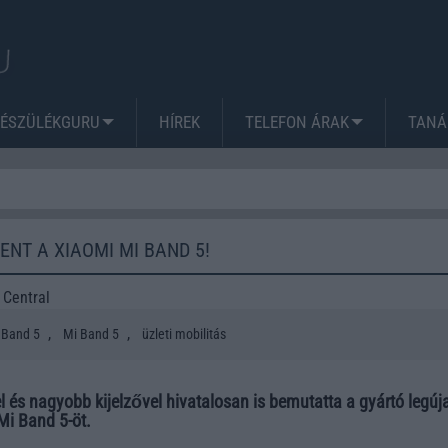
KÉSZÜLÉKGURU
HÍREK
TELEFON ÁRAK
TANÁ
ENT A XIAOMI MI BAND 5!
 Central
,
,
 Band 5
Mi Band 5
üzleti mobilitás
 és nagyobb kijelzővel hivatalosan is bemutatta a gyártó legúj
Mi Band 5-öt.