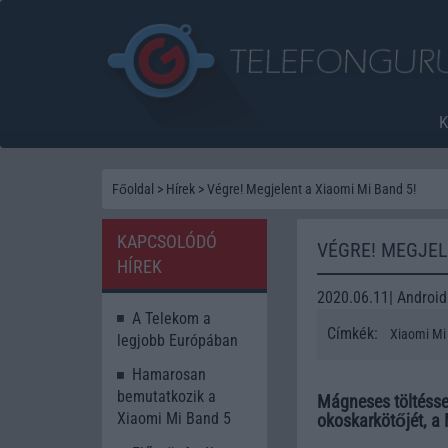
Főoldal
>
Hírek
>
Végre! Megjelent a Xiaomi Mi Band 5!
KAPCSOLÓDÓ
VÉGRE! MEGJEL
HÍREK
2020.06.11| Android
A Telekom a
Címkék:
Xiaomi Mi
legjobb Európában
Hamarosan
bemutatkozik a
Mágneses töltéssel
Xiaomi Mi Band 5
okoskarkötőjét, a 