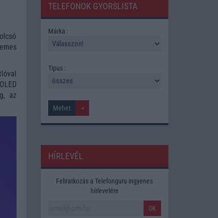
TELEFONOK GYORSLISTA
Márka :
olcsó
demes
Tipus :
lóval
s OLED
g, az
HÍRLEVÉL
Feliratkozás a Telefonguru ingyenes
hírlevelére
OK