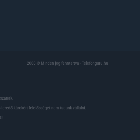
2000 © Minden jog fenntartva - Telefonguru.hu
pszanak.
 eredő károkért felelősséget nem tudunk vállalni.
s!