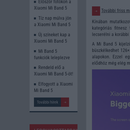
Először fotókon a
Xiaomi Mi Band 5
További friss m
Tíz nap múlva jön
Kínában mutatkozot
a Xiaomi Mi Band 5
kategóriás fitnesz 
lecserélni a korábbi
Új színeket kap a
Xiaomi Mi Band 5
A Mi Band 5 kijelz
büszkélkedhet 126×2
Mi Band 5
alapokon. Ezzel eg
funkciók leleplezve
elődhöz még elég ma
Rendeld elő a
Xiaomi Mi Band 5-öt!
Elfogyott a Xiaomi
Mi Band 5
További hírek