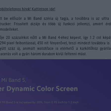
obiltelefonos hírek! Kattintson ide!
t be először a Mi Band széria új tagja, a továbbra is az ultra 
tracker. Frissített dizájn és több új funkció jellemzi, amiért ér
 modelleket.
ője 20 százalékot nőtt a Mi Band 4-éhez képest, így 1.2 col képát
94 pixel felbontással, 450 nit fényerővel, teszi mindezt továbbra i
yütt száz új, animált watchface is elérhető a karkötőhöz gyárila
cerás volt a gyári három darabon kívül feltenni mást.