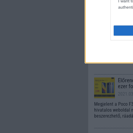
I want t
authenti
Hamar
Xiaomi
2020.0
A Mi Band széria új 
Amazfit család is.
Előren
ezer f
2021.0
Megjelent a Poco F3
hivatalos weboldal 
beszerezhető, ráadá