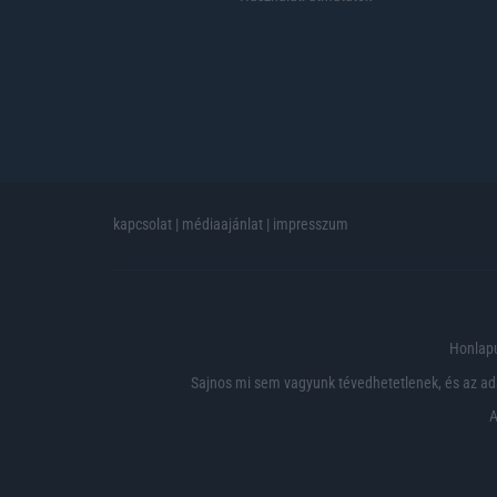
kapcsolat
|
médiaajánlat
|
impresszum
Honlapu
Sajnos mi sem vagyunk tévedhetetlenek, és az ada
A