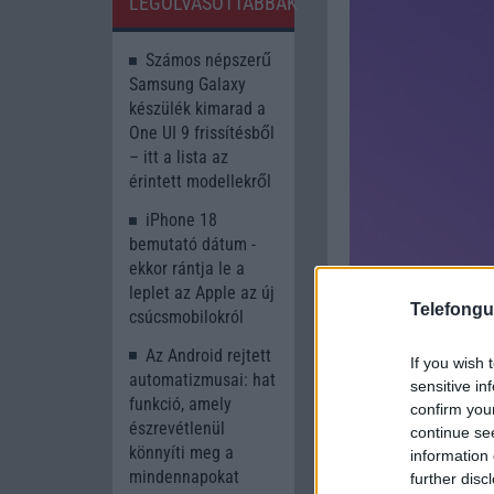
LEGOLVASOTTABBAK
Számos népszerű
Samsung Galaxy
készülék kimarad a
One UI 9 frissítésből
– itt a lista az
érintett modellekről
iPhone 18
bemutató dátum -
ekkor rántja le a
leplet az Apple az új
Telefongu
csúcsmobilokról
Az Android rejtett
If you wish 
automatizmusai: hat
sensitive in
funkció, amely
confirm you
észrevétlenül
continue se
könnyíti meg a
information 
mindennapokat
further disc