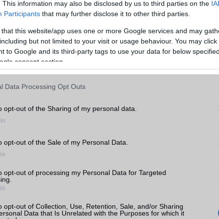
1 új sportot is támogat a továbbfejlesztett szenzorainak köszönhe
. This information may also be disclosed by us to third parties on the
IA
rrel, NFC-támogatással, jobb alvás figyeléssel, menstruációs c
Participants
that may further disclose it to other third parties.
ig vízálló burkolattal rendelkezik. Az egyik nagy dobás a mágneses t
 that this website/app uses one or more Google services and may gath
minden alkalommal – havonta nagyjából – kivenni a szíjból a készül
including but not limited to your visit or usage behaviour. You may click 
távolról lehet fotózni vele, egészen pontosan a hozzá kapcsolt te
 to Google and its third-party tags to use your data for below specifi
bjaként is tud funkcionálni.
ogle consent section.
A galériában a jobb és bal nyilakkal tudsz lapozni
l Data Processing Opt Outs
sú akkumulátorral ellátott
Xiaomi Mi Band 5
Kínában június 18-án ke
o opt-out of the Sharing of my personal data.
n, az NFC nélküli átszámítva 27 dollárba kerül, az NFC-vel felvért
In
llárt kóstál. A karkötő ez évben később jelenik meg Európában, il
többi részén.
o opt-out of the Sale of my Personal Data.
In
to opt-out of processing my Personal Data for Targeted
ing.
ó linkek:
In
al
o opt-out of Collection, Use, Retention, Sale, and/or Sharing
ersonal Data that Is Unrelated with the Purposes for which it