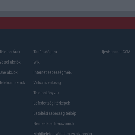
Telefon Árak
Tanácsdóguru
UjesHasznaltGSM
Yettel akciók
Wiki
One akciók
Internet sebességmérő
Telekom akciók
Virtuális valóság
Telefonkönyvek
Lefedettségi térképek
Letöltési sebesség térkép
Nemzetközi hívószámok
Mobiltelefon védelem és biztonság