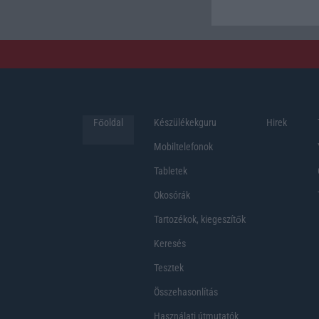
Főoldal
Készülékekguru
Hirek
Mobiltelefonok
Tabletek
Okosórák
Tartozékok, kiegeszítők
Keresés
Tesztek
Összehasonlítás
Használati útmutatók