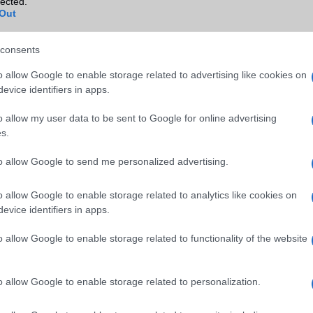
lected.
Out
consents
o allow Google to enable storage related to advertising like cookies on
evice identifiers in apps.
SM kiemelt ajánlatok
o allow my user data to be sent to Google for online advertising
s.
S26 Ultra
Samsung Galaxy S26 Ultra
Samsung Galaxy A56
to allow Google to send me personalized advertising.
o allow Google to enable storage related to analytics like cookies on
evice identifiers in apps.
o allow Google to enable storage related to functionality of the website
m
Nelly GSM
Euro Gsm
o allow Google to enable storage related to personalization.
(új)
350.000 Ft (új)
112.000 Ft (új)