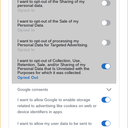
not limited to your visit or usage behaviour. You may click to
I want to opt-out of the Sharing of my
amelyek maguktól dolgoznak a háttérben.
personal data.
grant or deny consent to Google and its third-party tags to
Opted In
use your data for below specified purposes in below Google
Ez a rejtett Samsung funkció teljesen
consent section.
I want to opt-out of the Sale of my
megváltoztatja a mobilhasználatot –
Personal Data.
sokan mégsem tudnak róla
Opted In
2026.07.12
| Android Central
I want to opt-out of processing my
Az Edge Panel az egyik leghasznosabb funkció, amely
Personal Data for Targeted Advertising.
jelentősen felgyorsítja a mindennapi használatot,
Opted In
miközben a Pixel telefonokból továbbra is hiányzik.
I want to opt-out of Collection, Use,
Retention, Sale, and/or Sharing of my
Personal Data that Is Unrelated with the
Purposes for which it was collected.
Opted Out
KAPCSOLÓDÓ HÍREK
Google consents
I want to allow Google to enable storage
Megszűnik a T-Mobile
related to advertising like cookies on web or
device identifiers in apps.
T-Mobile: jövőre is maradnak a korlátlan csomagok!
A Telekom újabb 13 városban felkapcsolta a 300
I want to allow my user data to be sent to