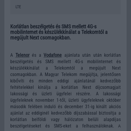
LTE
Korlátlan beszélgetés és SMS mellett 4G-s
mobilinternet és készülékkínálat a Telekomtól a
megújult Next csomagokban.
A
Telenor
és a
Vodafone
ajánlata után után korlátlan
beszélgetés és SMS mellett 4G-s mobilinternet és
készülékkínálat a Telekomtól a megújult Next
csomagokban. A Magyar Telekom megújítja, jelentősen
kibővíti és minden eddigi ajánlatánál kedvezőbb
feltételekkel kínálja a korlátlan Next díjcsomagjait
lakossági és üzleti ügyfelei részére. A lakossági
ügyfeleknek november 1-től, üzleti ügyfeleknek október
második felében induló és december 31-ig kínált akciós
ajánlat az eddiginél kedvezőbb díjszabással biztosítja a
korlátlan belföldi vagy hálózaton belüli alapdíjas
beszélgetéseket és SMS-eket a felhasználóknak.
A