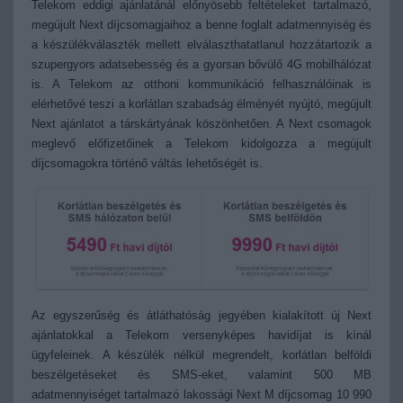
Telekom eddigi ajánlatánál előnyösebb feltételeket tartalmazó,
megújult Next díjcsomagjaihoz a benne foglalt adatmennyiség és
a készülékválaszték mellett elválaszthatatlanul hozzátartozik a
szupergyors adatsebesség és a gyorsan bővülő 4G mobilhálózat
is. A Telekom az otthoni kommunikáció felhasználóinak is
elérhetővé teszi a korlátlan szabadság élményét nyújtó, megújult
Next ajánlatot a társkártyának köszönhetően. A Next csomagok
meglevő előfizetőinek a Telekom kidolgozza a megújult
díjcsomagokra történő váltás lehetőségét is.
Az egyszerűség és átláthatóság jegyében kialakított új Next
ajánlatokkal a Telekom versenyképes havidíjat is kínál
ügyfeleinek. A készülék nélkül megrendelt, korlátlan belföldi
beszélgetéseket és SMS-eket, valamint 500 MB
adatmennyiséget tartalmazó lakossági Next M díjcsomag 10 990