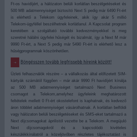
Ft-os havidíjért, a hálózaton belüli korlátlan beszélgetéseket és
500 MB adatmennyiséget biztosító Next S pedig már 6490 Ft-ért
is elérhető a Telekom ügyfeleinek, akik így akár 5 millió
Telekom-ügyféllel beszélhetnek korlátlanul. A Kapcsolat program
keretében a szolgáltató további kedvezményekkel is meg
szeretné hálálni ügyfelei hűségét és bizalmát, így a Next M már
9990 Ft-ért, a Next S pedig már 5490 Ft-ért is elérhető lesz a
hűségprogramnak köszönhetően.
Böngésszen tovább legfrissebb híreink között!
Üzleti felhasználók részére – a vállalkozás által előfizetett SIM-
kártyák számától függően – már akár 9990 Ft havidíjért kínálja
az 500 MB adatmennyiséget tartalmazó Next Business
csomagot a Telekom,amelyhez ügyfeleink meghatározott
feltételek mellett 0 Ft-ért okostelefont is kaphatnak, és kedvező
áron többlet adatmennyiséget vásárolhatnak.
A korlátlan belföldi
vagy hálózaton belüli beszélgetéseket és SMS-eket tartalmazó a
Next díjcsomagokat áprilistól vezette be a Telekom. A megújuló
Next díjcsomagokról és a kapcsolódó kivételes
készülékkínálatról a közeljövőben részletes tájékoztatást is