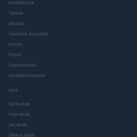
Mobiltelefonok
Tabletek
Okosórák
Tartozékok, kiegeszítők
Keresés
Tesztek
Összehasonlítás
Használati útmutatók
Hirek
Telefon Árak
Yettel akciók
One akciók
Telekom akciók