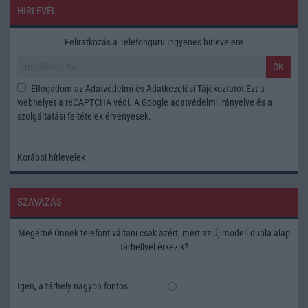
HÍRLEVÉL
Feliratkozás a Telefonguru ingyenes hírlevelére
OK
Elfogadom az
Adatvédelmi és Adatkezelési Tájékoztatót
Ezt a
webhelyet a reCAPTCHA védi. A Google
adatvédelmi irányelve
és a
szolgáltatási feltételek
érvényesek.
Korábbi hírlevelek
SZAVAZÁS
Megérné Önnek telefont váltani csak azért, mert az új modell dupla alap
tárhellyel érkezik?
Igen, a tárhely nagyon fontos