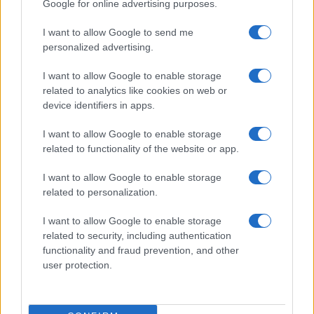
megabites mobilinternetet 4G hálózatán
Google for online advertising purposes.
Fesztiválozás helyben vagy akár távolból a Telekom 4G
I want to allow Google to send me
megoldásaival
personalized advertising.
1200 Mbps letöltési sebesség mobilon, Magyaroszágon
I want to allow Google to enable storage
Telekom: 4G plus egész Budapesten
related to analytics like cookies on web or
device identifiers in apps.
Újra korlátlan a nyár a Telekomnál!
I want to allow Google to enable storage
Korlátlan mobilnet napok a Telekomnál
related to functionality of the website or app.
További hírek
I want to allow Google to enable storage
related to personalization.
I want to allow Google to enable storage
LEGOLVASOTTABBAK
related to security, including authentication
functionality and fraud prevention, and other
Számos népszerű Samsung Galaxy készülék kimarad a One
user protection.
UI 9 frissítésből – itt a lista az érintett modellekről
iPhone 18 bemutató dátum - ekkor rántja le a leplet az