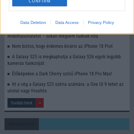
CONFIRM
Apple az új csúcsmobilokról
Az Android rejtett automatizmusai: hat funkció, amely
észrevétlenül könnyíti meg a mindennapokat
Data Deletion
Data Access
Privacy Policy
Ez a rejtett Samsung funkció teljesen megváltoztatja a
mobilhasználatot – sokan mégsem tudnak róla
Nem biztos, hogy érdemes kivárni az iPhone 18 Prot
A Galaxy S25 is megkaphatja a Galaxy S26 egyik legjobb
kamerás funkcióját
Élőképeken a Dark Cherry színű iPhone 18 Pro Max!
Itt a vég a Galaxy S23 széria számára: a One UI 9 lehet az
utolsó nagy frissítés
További hírek
Mennyibe kerül