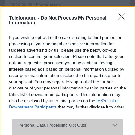
2026.06.30
| Phone Arena
A One UI 9 érkezése új mesterséges intelligencia-
funkciókat és továbbfejlesztett kezelőfelületet hoz,
Telefonguru -
Do Not Process My Personal
Information
azonban több korábbi csúcskategóriás és középkategóriás
Galaxy készülék számára ez lesz az út vége.
If you wish to opt-out of the sale, sharing to third parties, or
iPhone 18 bemutató dátum - ekkor
processing of your personal or sensitive information for
rántja le a leplet az Apple az új
targeted advertising by us, please use the below opt-out
csúcsmobilokról
section to confirm your selection. Please note that after your
2026.06.29
| Phone Arena
opt-out request is processed you may continue seeing
A szeptemberi eseményen az iPhone 18 Pro modellek
interest-based ads based on personal information utilized by
mellett a régóta pletykált hajlítható iPhone Ultra is
us or personal information disclosed to third parties prior to
bemutatkozhat, miközben az áremelésekről szóló
your opt-out. You may separately opt-out of the further
találgatások továbbra is beárnyékolják a rajtot.
disclosure of your personal information by third parties on the
IAB’s list of downstream participants. This information may
Az Android rejtett automatizmusai: hat
also be disclosed by us to third parties on the
IAB’s List of
funkció, amely észrevétlenül könnyíti
Downstream Participants
that may further disclose it to other
meg a mindennapokat
third parties.
2026.06.14
| Android Police
Please note that this website/app uses one or more Google
Sok felhasználó külön alkalmazásokra esküszik, pedig az
Personal Data Processing Opt Outs
services and may gather and store information including but
Android már évek óta olyan intelligens funkciókat kínál,