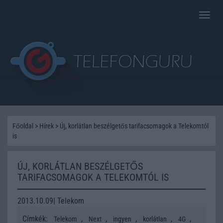
Toggle
naviga
Főoldal
>
Hírek
>
Új, korlátlan beszélgetős tarifacsomagok a Telekomtól
is
ÚJ, KORLÁTLAN BESZÉLGETŐS
TARIFACSOMAGOK A TELEKOMTÓL IS
2013.10.09| Telekom
Címkék:
,
,
,
,
,
Telekom
Next
ingyen
korlátlan
4G