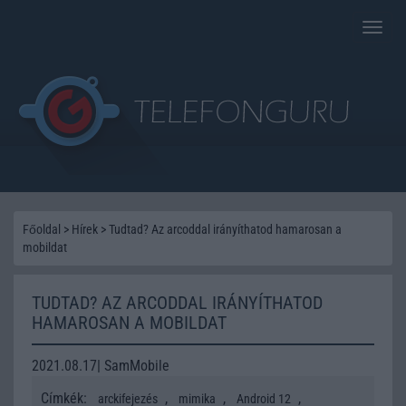
Toggle
naviga
Főoldal
>
Hírek
>
Tudtad? Az arcoddal irányíthatod hamarosan a
mobildat
TUDTAD? AZ ARCODDAL IRÁNYÍTHATOD
HAMAROSAN A MOBILDAT
2021.08.17| SamMobile
Címkék:
,
,
,
arckifejezés
mimika
Android 12