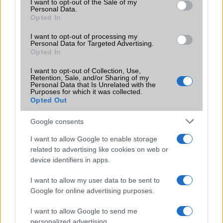
Galaxy készülék számára ez lesz az út vége.
I want to opt-out of the Sale of my
Personal Data.
Opted In
iPhone 18 bemutató dátum - ekkor
rántja le a leplet az Apple az új
I want to opt-out of processing my
csúcsmobilokról
Personal Data for Targeted Advertising.
Opted In
2026.06.29
| Phone Arena
A szeptemberi eseményen az iPhone 18 Pro modellek
I want to opt-out of Collection, Use,
mellett a régóta pletykált hajlítható iPhone Ultra is
Retention, Sale, and/or Sharing of my
Personal Data that Is Unrelated with the
bemutatkozhat, miközben az áremelésekről szóló
Purposes for which it was collected.
találgatások továbbra is beárnyékolják a rajtot.
Opted Out
Az Android rejtett automatizmusai: hat
Google consents
funkció, amely észrevétlenül könnyíti
meg a mindennapokat
I want to allow Google to enable storage
2026.06.14
| Android Police
related to advertising like cookies on web or
Sok felhasználó külön alkalmazásokra esküszik, pedig az
device identifiers in apps.
Android már évek óta olyan intelligens funkciókat kínál,
amelyek maguktól dolgoznak a háttérben.
I want to allow my user data to be sent to
Google for online advertising purposes.
Ez a rejtett Samsung funkció teljesen
I want to allow Google to send me
megváltoztatja a mobilhasználatot –
personalized advertising.