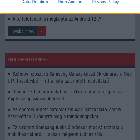
Data Deletion
Data Access
Privacy Policy
Android 12 már középkategóriás Samsungokon is
A te telefonod is megkapta az Android 12-t?
További hírek
LEGOLVASOTTABBAK
Számos népszerű Samsung Galaxy készülék kimarad a One
UI 9 frissítésből – itt a lista az érintett modellekről
iPhone 18 bemutató dátum - ekkor rántja le a leplet az
Apple az új csúcsmobilokról
Az Android rejtett automatizmusai: hat funkció, amely
észrevétlenül könnyíti meg a mindennapokat
Ez a rejtett Samsung funkció teljesen megváltoztatja a
mobilhasználatot – sokan mégsem tudnak róla