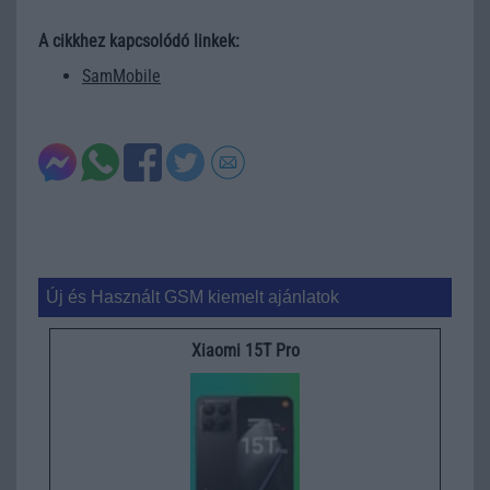
A cikkhez kapcsolódó linkek:
SamMobile
Új és Használt GSM kiemelt ajánlatok
Xiaomi 15T Pro