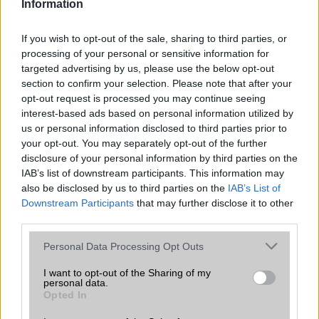
Information
If you wish to opt-out of the sale, sharing to third parties, or
processing of your personal or sensitive information for
targeted advertising by us, please use the below opt-out
section to confirm your selection. Please note that after your
opt-out request is processed you may continue seeing
Nyugati GSM
interest-based ads based on personal information utilized by
250.000 Ft (új)
us or personal information disclosed to third parties prior to
your opt-out. You may separately opt-out of the further
disclosure of your personal information by third parties on the
IAB’s list of downstream participants. This information may
also be disclosed by us to third parties on the
IAB’s List of
Számos népszerű Samsung Galaxy
Downstream Participants
that may further disclose it to other
készülék kimarad a One UI 9
third parties.
frissítésből – itt a lista az érintett
Please note that this website/app uses one or more Google
modellekről
Personal Data Processing Opt Outs
services and may gather and store information including but
2026.06.30
| Phone Arena
not limited to your visit or usage behaviour. You may click to
I want to opt-out of the Sharing of my
A One UI 9 érkezése új mesterséges intelligencia-
personal data.
grant or deny consent to Google and its third-party tags to
funkciókat és továbbfejlesztett kezelőfelületet hoz,
Opted In
use your data for below specified purposes in below Google
azonban több korábbi csúcskategóriás és középkategóriás
consent section.