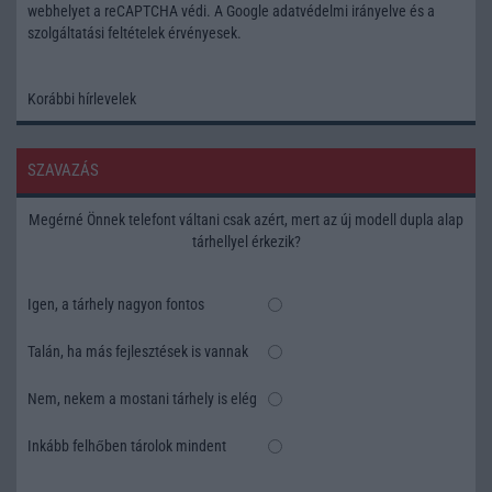
webhelyet a reCAPTCHA védi. A Google
adatvédelmi irányelve
és a
szolgáltatási feltételek
érvényesek.
Korábbi hírlevelek
SZAVAZÁS
Megérné Önnek telefont váltani csak azért, mert az új modell dupla alap
tárhellyel érkezik?
Igen, a tárhely nagyon fontos
Talán, ha más fejlesztések is vannak
Nem, nekem a mostani tárhely is elég
Inkább felhőben tárolok mindent