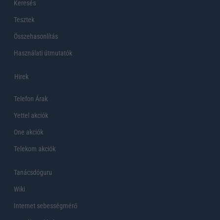
Keresés
Tesztek
Összehasonlítás
Használati útmutatók
Hirek
Telefon Árak
Yettel akciók
One akciók
Telekom akciók
Tanácsdóguru
Wiki
Internet sebességmérő