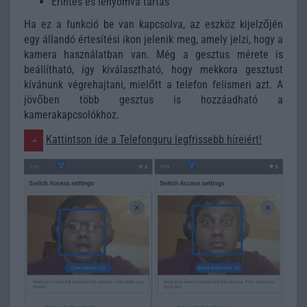
Érintés és lenyomva tartás
Ha ez a funkció be van kapcsolva, az eszköz kijelzőjén
egy állandó értesítési ikon jelenik meg, amely jelzi, hogy a
kamera használatban van. Még a gesztus mérete is
beállítható, így kiválasztható, hogy mekkora gesztust
kívánunk végrehajtani, mielőtt a telefon felismeri azt. A
jövőben több gesztus is hozzáadható a
kamerakapcsolókhoz.
Kattintson ide a Telefonguru legfrissebb híreiért!