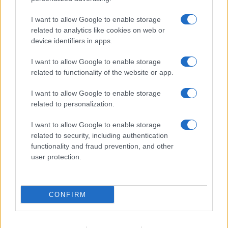
sokan mégsem tudnak róla
2026.07.12
| Android Central
I want to allow Google to enable storage
Az Edge Panel az egyik leghasznosabb funkció, amely
related to analytics like cookies on web or
jelentősen felgyorsítja a mindennapi használatot,
device identifiers in apps.
miközben a Pixel telefonokból továbbra is hiányzik.
I want to allow Google to enable storage
related to functionality of the website or app.
I want to allow Google to enable storage
related to personalization.
KAPCSOLÓDÓ HÍREK
I want to allow Google to enable storage
Képeken az Android 12
related to security, including authentication
functionality and fraud prevention, and other
Android 12, megújul a teljes felület!
user protection.
Az Android 12 gigantikus órával sokkol
Totálisan új animációk az Android 12-ben
CONFIRM
Mikor érkezik az Android 12 az S21-re?
A Galaxy S21 Android 12 frissítése már a kanyarban van