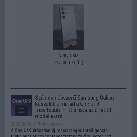
Nelly GSM
245.000 Ft (új)
Számos népszerű Samsung Galaxy
készülék kimarad a One UI 9
frissítésből – itt a lista az érintett
modellekről
2026.06.30
| Phone Arena
A One UI 9 érkezése új mesterséges intelligencia-
funkciókat és továbbfejlesztett kezelőfelületet hoz,