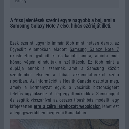
battery
A friss jelentések szerint egyre nagyobb a baj, ami a
Samsung Galaxy Note 7 elsõ, hibás szériáját illeti.
Ezek szerint ugyanis immár több mint hetven darab, az
Egyesült Államokban eladott
Samsung Galaxy Note 7
okostelefon gyulladt ki és kapott lángra, amióta múlt
hónap végén elindultak a szállítások. Ez több mint a
duplája annak a számnak, amit a Samsung közölt
szeptember elsején a hibás akkumulátorokról szóló
riportban. Az információt a Health Canada osztotta meg,
amely a kormányzat egyik, a vásárlók biztonságáért
felelõs ügynöksége. A cég együttmûködik a Samsunggal
és segítik visszahívni az összes típushibás modellt, egy
kifejezetten
erre a célra létrehozott weboldalon
lehet ezt
a legegyszerûbben megtenni Kanadában.