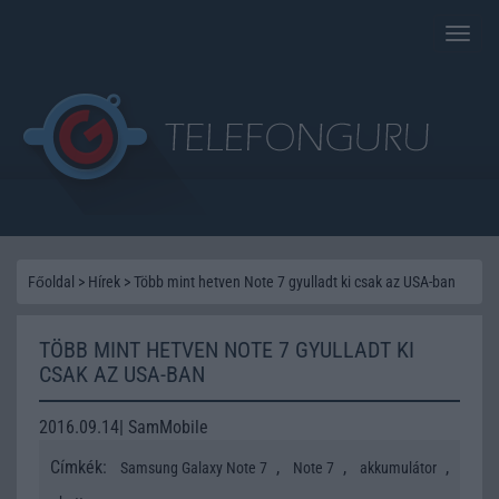
Toggle
naviga
Főoldal
>
Hírek
>
Több mint hetven Note 7 gyulladt ki csak az USA-ban
TÖBB MINT HETVEN NOTE 7 GYULLADT KI
CSAK AZ USA-BAN
2016.09.14| SamMobile
Címkék:
,
,
,
Samsung Galaxy Note 7
Note 7
akkumulátor