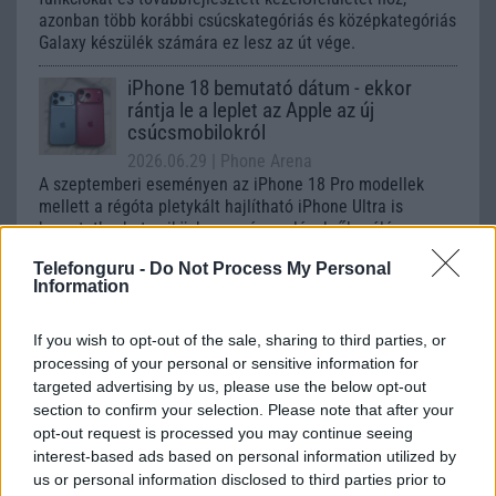
azonban több korábbi csúcskategóriás és középkategóriás
Galaxy készülék számára ez lesz az út vége.
iPhone 18 bemutató dátum - ekkor
rántja le a leplet az Apple az új
csúcsmobilokról
2026.06.29
| Phone Arena
A szeptemberi eseményen az iPhone 18 Pro modellek
mellett a régóta pletykált hajlítható iPhone Ultra is
bemutatkozhat, miközben az áremelésekről szóló
találgatások továbbra is beárnyékolják a rajtot.
Telefonguru -
Do Not Process My Personal
Information
Az Android rejtett automatizmusai: hat
funkció, amely észrevétlenül könnyíti
meg a mindennapokat
If you wish to opt-out of the sale, sharing to third parties, or
processing of your personal or sensitive information for
2026.06.14
| Android Police
targeted advertising by us, please use the below opt-out
Sok felhasználó külön alkalmazásokra esküszik, pedig az
section to confirm your selection. Please note that after your
Android már évek óta olyan intelligens funkciókat kínál,
opt-out request is processed you may continue seeing
amelyek maguktól dolgoznak a háttérben.
interest-based ads based on personal information utilized by
us or personal information disclosed to third parties prior to