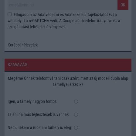
OK
Elfogadom az
Adatvédelmi és Adatkezelési Tájékoztatót
Ezt a
webhelyet a reCAPTCHA védi. A Google
adatvédelmi irányelve
és a
szolgáltatási feltételek
érvényesek.
Korábbi hírlevelek
SZAVAZÁS
Megérné Önnek telefont váltani csak azért, mert az új modell dupla alap
tárhellyel érkezik?
Igen, a tárhely nagyon fontos
Talán, ha más fejlesztések is vannak
Nem, nekem a mostani tárhely is elég