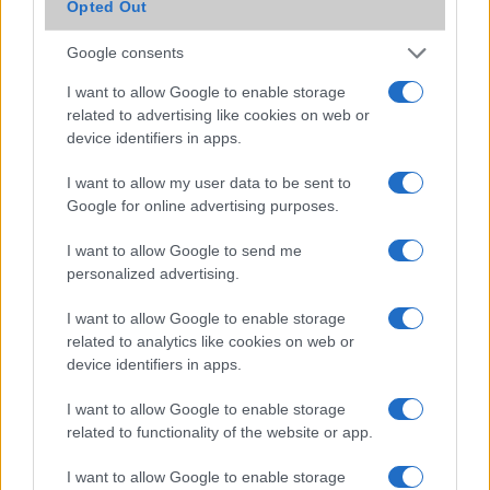
Opted Out
Hivatalos: nem töltheted a robbanós Note 7-edet!
Teljesen lekorlátozzák az európai Note 7-eket is
Google consents
Ezért robbantak fel a Note 7-ek!
I want to allow Google to enable storage
related to advertising like cookies on web or
Hivatalos: ezért hevültek túl a Note 7 telefonok
device identifiers in apps.
További hírek
I want to allow my user data to be sent to
Google for online advertising purposes.
I want to allow Google to send me
LEGOLVASOTTABBAK
personalized advertising.
I want to allow Google to enable storage
Számos népszerű Samsung Galaxy készülék kimarad a One
related to analytics like cookies on web or
UI 9 frissítésből – itt a lista az érintett modellekről
device identifiers in apps.
iPhone 18 bemutató dátum - ekkor rántja le a leplet az
Apple az új csúcsmobilokról
I want to allow Google to enable storage
related to functionality of the website or app.
Az Android rejtett automatizmusai: hat funkció, amely
észrevétlenül könnyíti meg a mindennapokat
I want to allow Google to enable storage