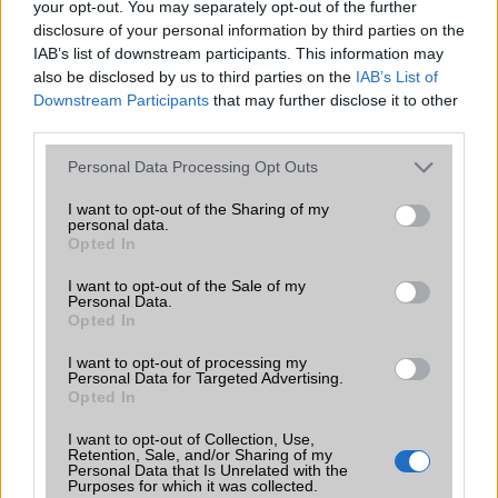
Ez a rejtett Samsung funkció teljesen
your opt-out. You may separately opt-out of the further
megváltoztatja a mobilhasználatot –
disclosure of your personal information by third parties on the
sokan mégsem tudnak róla
IAB’s list of downstream participants. This information may
2026.07.12
| Android Central
also be disclosed by us to third parties on the
IAB’s List of
Az Edge Panel az egyik leghasznosabb funkció, amely
Downstream Participants
that may further disclose it to other
jelentősen felgyorsítja a mindennapi használatot,
third parties.
miközben a Pixel telefonokból továbbra is hiányzik.
Please note that this website/app uses one or more Google
Personal Data Processing Opt Outs
services and may gather and store information including but
not limited to your visit or usage behaviour. You may click to
I want to opt-out of the Sharing of my
personal data.
grant or deny consent to Google and its third-party tags to
Opted In
use your data for below specified purposes in below Google
consent section.
KAPCSOLÓDÓ HÍREK
I want to opt-out of the Sale of my
Personal Data.
Opted In
A Samsung lépései a Galaxy Note 7 felhasználók
biztonsága érdekében
I want to opt-out of processing my
Personal Data for Targeted Advertising.
Morbid szuvenír jár a Note 7 mellé
Opted In
Tíz nap múlva ledobják a hálózatok a Note 7 telefonokat
I want to opt-out of Collection, Use,
Retention, Sale, and/or Sharing of my
Personal Data that Is Unrelated with the
Samsung Galaxy S8: jack nélkül?
Purposes for which it was collected.