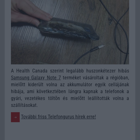
A Health Canada szerint legalább huszonkétezer hibás
Samsung Galaxy Note 7
terméket vásároltak a régióban,
mielõtt kiderült volna az akkumulátor egyik cellájának
hibája, ami következtében lángra kapnak a telefonok a
gyári, vezetékes töltõn és mielõtt leállították volna a
szállításokat.
További friss Telefongurus hírek erre!