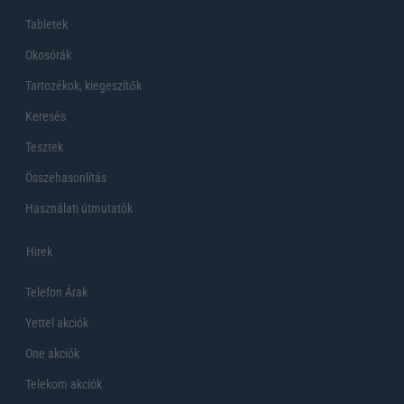
Tabletek
Okosórák
Tartozékok, kiegeszítők
Keresés
Tesztek
Összehasonlítás
Használati útmutatók
Hirek
Telefon Árak
Yettel akciók
One akciók
Telekom akciók