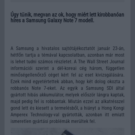
Úgy tűnik, megvan az ok, hogy miért lett kirobbanóan
híres a Samsung Galaxy Note 7 modell.
A Samsung a hivatalos sajtótájékoztatót január 23-án,
hétfőn tartja a témával kapcsolatban, azonban már most
is lehet tudni számos részletet. A The Wall Street Journal
információi szerint a dél-koreai cég három, független
minőségellenőrző céget kért fel az eset kivizsgálására.
Ezek mind egyetértettek abban, hogy két dolog okozta a
robbanós Note 7-eket. Az egyik a Samsung SDI által
gyártott hibás akkumulátor, melyek először lángra kaptak,
majd pedig fel is robbantak. Miután ezzel az alkatrésszel
gond lett és kiesett a termelésből, a hiányt a Hong Kongi
Amperex Technology-val gyártották, azonban itt emiatt
ismeretlen gyártási problémák merültek fel.