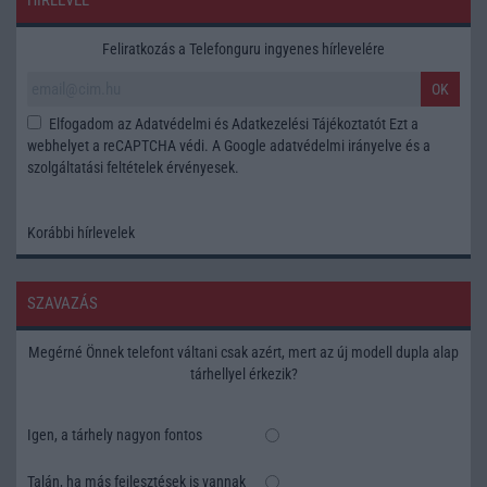
HÍRLEVÉL
Feliratkozás a Telefonguru ingyenes hírlevelére
OK
Elfogadom az
Adatvédelmi és Adatkezelési Tájékoztatót
Ezt a
webhelyet a reCAPTCHA védi. A Google
adatvédelmi irányelve
és a
szolgáltatási feltételek
érvényesek.
Korábbi hírlevelek
SZAVAZÁS
Megérné Önnek telefont váltani csak azért, mert az új modell dupla alap
tárhellyel érkezik?
Igen, a tárhely nagyon fontos
Talán, ha más fejlesztések is vannak