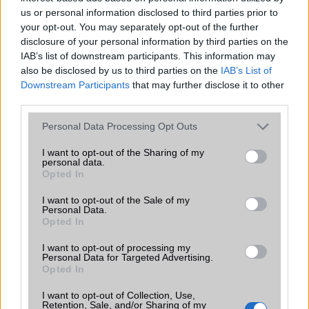
amelyek maguktól dolgoznak a háttérben.
us or personal information disclosed to third parties prior to
your opt-out. You may separately opt-out of the further
disclosure of your personal information by third parties on the
Ez a rejtett Samsung funkció teljesen
IAB’s list of downstream participants. This information may
megváltoztatja a mobilhasználatot –
also be disclosed by us to third parties on the
IAB’s List of
sokan mégsem tudnak róla
Downstream Participants
that may further disclose it to other
2026.07.12
| Android Central
third parties.
Az Edge Panel az egyik leghasznosabb funkció, amely
jelentősen felgyorsítja a mindennapi használatot,
Please note that this website/app uses one or more Google
Personal Data Processing Opt Outs
miközben a Pixel telefonokból továbbra is hiányzik.
services and may gather and store information including but
not limited to your visit or usage behaviour. You may click to
I want to opt-out of the Sharing of my
personal data.
grant or deny consent to Google and its third-party tags to
Opted In
use your data for below specified purposes in below Google
consent section.
I want to opt-out of the Sale of my
Personal Data.
KAPCSOLÓDÓ HÍREK
Opted In
I want to opt-out of processing my
Több mint hetven Note 7 gyulladt ki csak az USA-ban
Personal Data for Targeted Advertising.
Opted In
A Samsung lépései a Galaxy Note 7 felhasználók
biztonsága érdekében
I want to opt-out of Collection, Use,
Retention, Sale, and/or Sharing of my