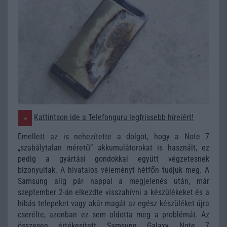
Kattintson ide a Telefonguru legfrissebb híreiért!
Emellett az is nehezítette a dolgot, hogy a Note 7
„szabálytalan méretű” akkumulátorokat is használt, ez
pedig a gyártási gondokkal együtt végzetesnek
bizonyultak. A hivatalos véleményt hétfőn tudjuk meg. A
Samsung alig pár nappal a megjelenés után, már
szeptember 2-án elkezdte visszahívni a készülékeket és a
hibás telepeket vagy akár magát az egész készüléket újra
cserélte, azonban ez sem oldotta meg a problémát. Az
összesen értékesített
Samsung Galaxy Note 7