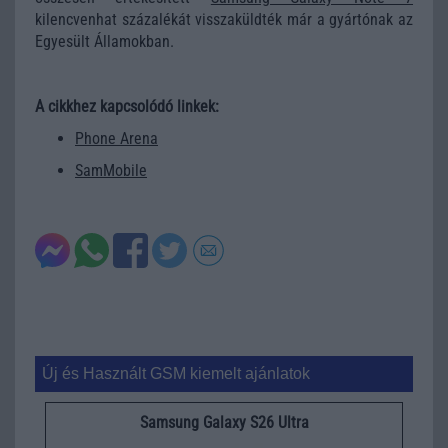
kilencvenhat százalékát visszaküldték már a gyártónak az
Egyesült Államokban.
A cikkhez kapcsolódó linkek:
Phone Arena
SamMobile
Új és Használt GSM kiemelt ajánlatok
Samsung Galaxy S26 Ultra