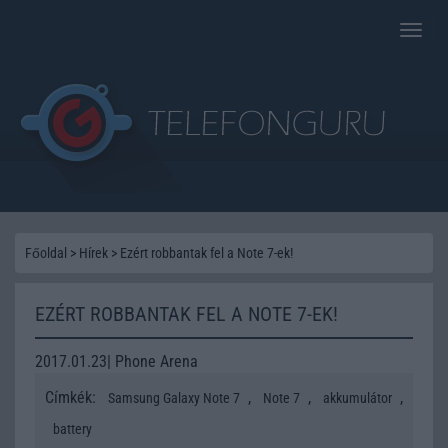
Toggle
naviga
Főoldal
>
Hírek
>
Ezért robbantak fel a Note 7-ek!
EZÉRT ROBBANTAK FEL A NOTE 7-EK!
2017.01.23| Phone Arena
Címkék:
,
,
,
Samsung Galaxy Note 7
Note 7
akkumulátor
battery