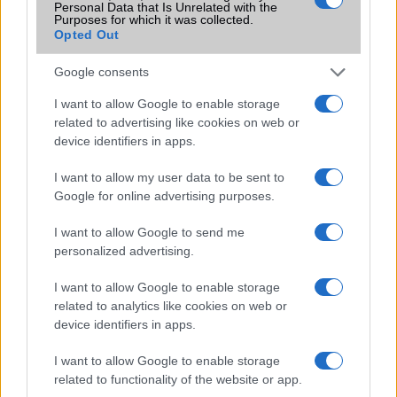
Personal Data that Is Unrelated with the
Morbid szuvenír jár a Note 7 mellé
Purposes for which it was collected.
Opted Out
Tíz nap múlva ledobják a hálózatok a Note 7 telefonokat
Samsung Galaxy S8: jack nélkül?
Google consents
Hivatalos: nem töltheted a robbanós Note 7-edet!
I want to allow Google to enable storage
related to advertising like cookies on web or
Teljesen lekorlátozzák az európai Note 7-eket is
device identifiers in apps.
Hivatalos: ezért hevültek túl a Note 7 telefonok
I want to allow my user data to be sent to
Google for online advertising purposes.
További hírek
I want to allow Google to send me
personalized advertising.
LEGOLVASOTTABBAK
I want to allow Google to enable storage
related to analytics like cookies on web or
Számos népszerű Samsung Galaxy készülék kimarad a One
device identifiers in apps.
UI 9 frissítésből – itt a lista az érintett modellekről
I want to allow Google to enable storage
iPhone 18 bemutató dátum - ekkor rántja le a leplet az
related to functionality of the website or app.
Apple az új csúcsmobilokról