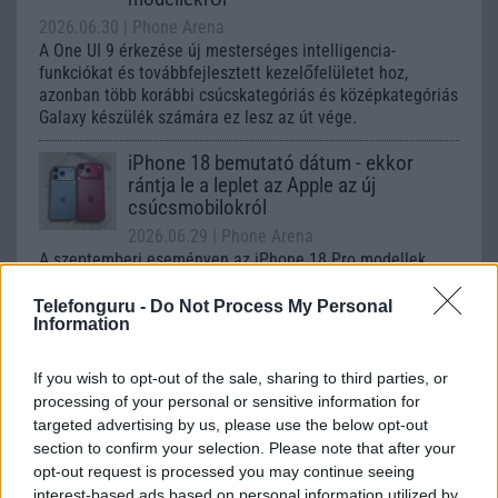
2026.06.30
| Phone Arena
A One UI 9 érkezése új mesterséges intelligencia-
funkciókat és továbbfejlesztett kezelőfelületet hoz,
azonban több korábbi csúcskategóriás és középkategóriás
Galaxy készülék számára ez lesz az út vége.
iPhone 18 bemutató dátum - ekkor
rántja le a leplet az Apple az új
csúcsmobilokról
2026.06.29
| Phone Arena
A szeptemberi eseményen az iPhone 18 Pro modellek
mellett a régóta pletykált hajlítható iPhone Ultra is
bemutatkozhat, miközben az áremelésekről szóló
Telefonguru -
Do Not Process My Personal
Information
találgatások továbbra is beárnyékolják a rajtot.
Az Android rejtett automatizmusai: hat
If you wish to opt-out of the sale, sharing to third parties, or
funkció, amely észrevétlenül könnyíti
processing of your personal or sensitive information for
meg a mindennapokat
targeted advertising by us, please use the below opt-out
2026.06.14
| Android Police
section to confirm your selection. Please note that after your
Sok felhasználó külön alkalmazásokra esküszik, pedig az
opt-out request is processed you may continue seeing
Android már évek óta olyan intelligens funkciókat kínál,
interest-based ads based on personal information utilized by