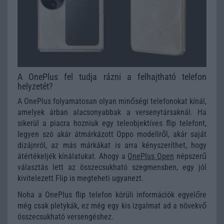
A OnePlus fel tudja rázni a felhajtható telefon
helyzetét?
A OnePlus folyamatosan olyan minőségi telefonokat kínál,
amelyek árban alacsonyabbak a versenytársaknál. Ha
sikerül a piacra hozniuk egy teleobjektíves flip telefont,
legyen szó akár átmárkázott Oppo modellről, akár saját
dizájnról, az más márkákat is arra kényszeríthet, hogy
átértékeljék kínálatukat. Ahogy a
OnePlus Open
népszerű
választás lett az összecsukható szegmensben, egy jól
kivitelezett Flip is megteheti ugyanezt.
Noha a OnePlus flip telefon körüli információk egyelőre
még csak pletykák, ez még egy kis izgalmat ad a növekvő
összecsukható versengéshez.