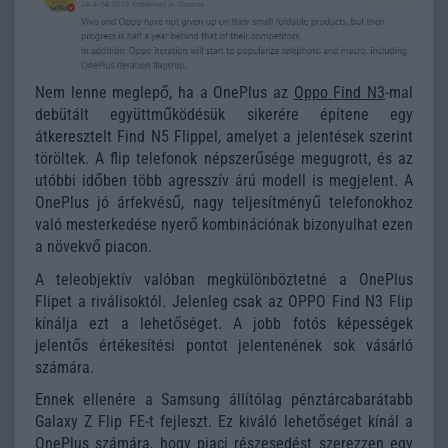
Nem lenne meglepő, ha a OnePlus az
Oppo Find N3
-mal
debütált együttműködésük sikerére építene egy
átkeresztelt Find N5 Flippel, amelyet a jelentések szerint
töröltek. A flip telefonok népszerűsége megugrott, és az
utóbbi időben több agresszív árú modell is megjelent. A
OnePlus jó árfekvésű, nagy teljesítményű telefonokhoz
való mesterkedése nyerő kombinációnak bizonyulhat ezen
a növekvő piacon.
A teleobjektív valóban megkülönböztetné a OnePlus
Flipet a riválisoktól. Jelenleg csak az OPPO Find N3 Flip
kínálja ezt a lehetőséget. A jobb fotós képességek
jelentős értékesítési pontot jelentenének sok vásárló
számára.
Ennek ellenére a Samsung állítólag pénztárcabarátabb
Galaxy Z Flip FE-t fejleszt. Ez kiváló lehetőséget kínál a
OnePlus számára, hogy piaci részesedést szerezzen egy