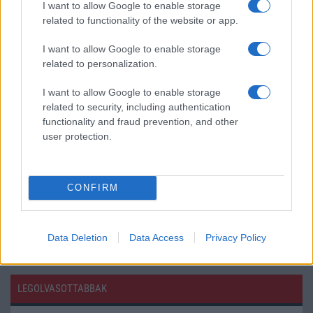
I want to allow Google to enable storage
related to functionality of the website or app.
Fordulat Európában: a OnePlus már az OPPO készülékeit
ajánlja saját weboldalán
I want to allow Google to enable storage
A OnePlus európai jövője kérdéses, egyre több felhasználó
related to personalization.
panaszkodik garanciális problémákra
I want to allow Google to enable storage
Véget ér egy legenda - Ez lehet a OnePlus utolsó hete
related to security, including authentication
önálló márkaként
functionality and fraud prevention, and other
user protection.
Újabb pletyka rengetheti meg az Android piacát: a OnePlus
mellett a realme jövője is bizonytalanná válhat
Egy korszaknak vége: a OnePlus hivatalosan is kivonul
CONFIRM
Európából és Észak-Amerikából
További hírek
Data Deletion
Data Access
Privacy Policy
LEGOLVASOTTABBAK