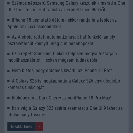
Számos népszerű Samsung Galaxy készülék kimarad a One
UI 9 frissítésből – itt a lista az érintett modellekről
iPhone 18 bemutató dátum - ekkor rántja le a leplet az
Apple az új csúcsmobilokról
Az Android rejtett automatizmusai: hat funkció, amely
észrevétlenül könnyíti meg a mindennapokat
Ez a rejtett Samsung funkció teljesen megváltoztatja a
mobilhasználatot – sokan mégsem tudnak róla
Nem biztos, hogy érdemes kivárni az iPhone 18 Prot
A Galaxy S25 is megkaphatja a Galaxy S26 egyik legjobb
kamerás funkcióját
Élőképeken a Dark Cherry színű iPhone 18 Pro Max!
Itt a vég a Galaxy S23 széria számára: a One UI 9 lehet az
utolsó nagy frissítés
További hírek