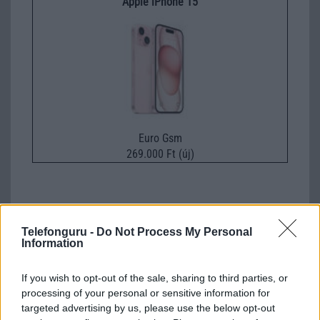
Apple iPhone 15
Euro Gsm
269.000 Ft (új)
Telefonguru -
Do Not Process My Personal
Számos népszerű Samsung Galaxy
Information
készülék kimarad a One UI 9
frissítésből – itt a lista az érintett
modellekről
If you wish to opt-out of the sale, sharing to third parties, or
processing of your personal or sensitive information for
2026.06.30
| Phone Arena
targeted advertising by us, please use the below opt-out
A One UI 9 érkezése új mesterséges intelligencia-