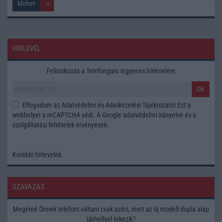
HÍRLEVÉL
Feliratkozás a Telefonguru ingyenes hírlevelére
OK
Elfogadom az
Adatvédelmi és Adatkezelési Tájékoztatót
Ezt a
webhelyet a reCAPTCHA védi. A Google
adatvédelmi irányelve
és a
szolgáltatási feltételek
érvényesek.
Korábbi hírlevelek
SZAVAZÁS
Megérné Önnek telefont váltani csak azért, mert az új modell dupla alap
tárhellyel érkezik?