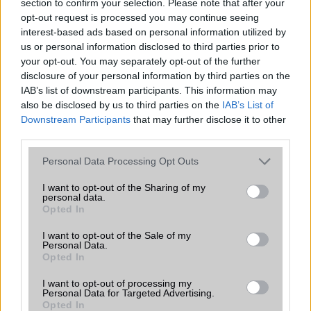
section to confirm your selection. Please note that after your
funkciókat és továbbfejlesztett kezelőfelületet hoz,
opt-out request is processed you may continue seeing
azonban több korábbi csúcskategóriás és középkategóriás
interest-based ads based on personal information utilized by
Galaxy készülék számára ez lesz az út vége.
us or personal information disclosed to third parties prior to
iPhone 18 bemutató dátum - ekkor
your opt-out. You may separately opt-out of the further
rántja le a leplet az Apple az új
disclosure of your personal information by third parties on the
csúcsmobilokról
IAB’s list of downstream participants. This information may
also be disclosed by us to third parties on the
IAB’s List of
2026.06.29
| Phone Arena
Downstream Participants
that may further disclose it to other
A szeptemberi eseményen az iPhone 18 Pro modellek
third parties.
mellett a régóta pletykált hajlítható iPhone Ultra is
bemutatkozhat, miközben az áremelésekről szóló
Please note that this website/app uses one or more Google
Personal Data Processing Opt Outs
találgatások továbbra is beárnyékolják a rajtot.
services and may gather and store information including but
not limited to your visit or usage behaviour. You may click to
I want to opt-out of the Sharing of my
Az Android rejtett automatizmusai: hat
personal data.
grant or deny consent to Google and its third-party tags to
funkció, amely észrevétlenül könnyíti
Opted In
use your data for below specified purposes in below Google
meg a mindennapokat
consent section.
I want to opt-out of the Sale of my
2026.06.14
| Android Police
Personal Data.
Sok felhasználó külön alkalmazásokra esküszik, pedig az
Opted In
Android már évek óta olyan intelligens funkciókat kínál,
amelyek maguktól dolgoznak a háttérben.
I want to opt-out of processing my
Personal Data for Targeted Advertising.
Opted In