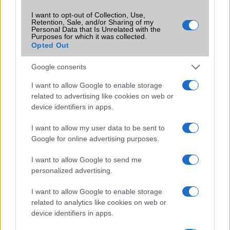
Ez a rejtett Samsung funkció teljesen
megváltoztatja a mobilhasználatot –
I want to opt-out of Collection, Use,
Retention, Sale, and/or Sharing of my
sokan mégsem tudnak róla
Personal Data that Is Unrelated with the
Purposes for which it was collected.
2026.07.12
| Android Central
Opted Out
Az Edge Panel az egyik leghasznosabb funkció, amely
jelentősen felgyorsítja a mindennapi használatot,
Google consents
miközben a Pixel telefonokból továbbra is hiányzik.
I want to allow Google to enable storage
related to advertising like cookies on web or
device identifiers in apps.
I want to allow my user data to be sent to
KAPCSOLÓDÓ HÍREK
Google for online advertising purposes.
Összeolvad a OnePlus és a Realme – új korszak kezdődik
I want to allow Google to send me
a mobilpiacon
personalized advertising.
A OnePlus 16 végre elhozhatja a kávamentes kijelzők
I want to allow Google to enable storage
korszakát
related to analytics like cookies on web or
device identifiers in apps.
A OnePlus nem tűnik el, de elveszti önállóságát: az OPPO-
ba olvad a legendás márka