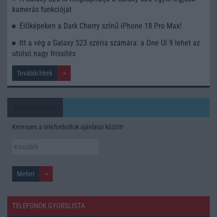
kamerás funkcióját
Élőképeken a Dark Cherry színű iPhone 18 Pro Max!
Itt a vég a Galaxy S23 széria számára: a One UI 9 lehet az
utolsó nagy frissítés
További hírek
Mennyibe kerül
Keressen a telefonboltok ajánlatai között!
TELEFONOK GYORSLISTA