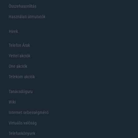
Összehasonlítás
Használati útmutatók
Hirek
Telefon Árak
Yettel akciók
One akciók
Telekom akciók
Tanácsdóguru
Wiki
Internet sebességmérő
Virtuális valóság
Telefonkönyvek