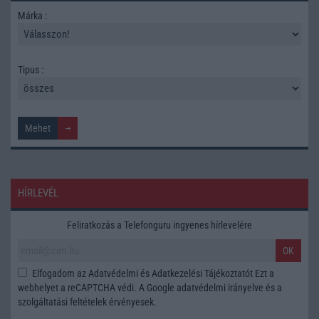
Márka :
Tipus :
HÍRLEVÉL
Feliratkozás a Telefonguru ingyenes hírlevelére
OK
Elfogadom az
Adatvédelmi és Adatkezelési Tájékoztatót
Ezt a
webhelyet a reCAPTCHA védi. A Google
adatvédelmi irányelve
és a
szolgáltatási feltételek
érvényesek.