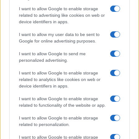
I want to allow Google to enable storage
Összeolvad a OnePlus és a Realme – új korszak kezdődik
related to advertising like cookies on web or
a mobilpiacon
device identifiers in apps.
A OnePlus 16 végre elhozhatja a kávamentes kijelzők
I want to allow my user data to be sent to
korszakát
Google for online advertising purposes.
A OnePlus nem tűnik el, de elveszti önállóságát: az OPPO-
ba olvad a legendás márka
I want to allow Google to send me
personalized advertising.
Fordulat Európában: a OnePlus már az OPPO készülékeit
ajánlja saját weboldalán
I want to allow Google to enable storage
related to analytics like cookies on web or
A OnePlus európai jövője kérdéses, egyre több felhasználó
device identifiers in apps.
panaszkodik garanciális problémákra
Véget ér egy legenda - Ez lehet a OnePlus utolsó hete
I want to allow Google to enable storage
related to functionality of the website or app.
önálló márkaként
Újabb pletyka rengetheti meg az Android piacát: a OnePlus
I want to allow Google to enable storage
mellett a realme jövője is bizonytalanná válhat
related to personalization.
Egy korszaknak vége: a OnePlus hivatalosan is kivonul
I want to allow Google to enable storage