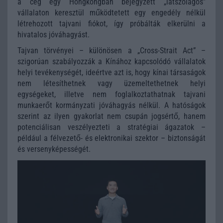
a cég egy Hongkongban bejegyzett „látszólagos”
vállalaton keresztül működtetett egy engedély nélkül
létrehozott tajvani fiókot, így próbálták elkerülni a
hivatalos jóváhagyást.
Tajvan törvényei – különösen a „Cross-Strait Act” –
szigorúan szabályozzák a Kínához kapcsolódó vállalatok
helyi tevékenységét, ideértve azt is, hogy kínai társaságok
nem létesíthetnek vagy üzemeltethetnek helyi
egységeket, illetve nem foglalkoztathatnak tajvani
munkaerőt kormányzati jóváhagyás nélkül. A hatóságok
szerint az ilyen gyakorlat nem csupán jogsértő, hanem
potenciálisan veszélyezteti a stratégiai ágazatok –
például a félvezető- és elektronikai szektor – biztonságát
és versenyképességét.