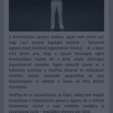
A letartóztatási parancs kiadása ugyan nem jelenti azt,
hogy Lau-t azonnal fogságba helyezik – Tajvannak
ugyanis nincs kiadatási egyezménye Kínával –, de a lépés
erős jelzés arra, hogy a tajvani hatóságok egyre
keményebben lépnek fel a kínai cégek állítólagos
jogsértéseivel szemben. Egyes elemzők szerint ez a
fejlemény nemcsak a OnePlus hírnevét és működését
érintheti, hanem szélesebb geopolitikai és ipari
feszültségekre is rámutat a Tajvan és Kína közötti
viszonyban.
OnePlus és az anyavállalata, az Oppo, eddig nem reagált
hivatalosan a letartóztatási parancs ügyére, de a vállalat
közleménye szerint a napi működés továbbra is
zavartalanul zajlik – legalábbis jelenleg úgy tűnik.