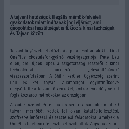
A tajvani hatóságok illegális mérnök-felvételi
gyakorlatok miatt indítanak jogi eljárást, ami
geopolitikai feszültséget is tükröz a kínai techcégek
és Tajvan között.
Tajvani ügyészek letartóztatási parancsot adtak ki a kínai
OnePlus okostelefon-gyártó vezérigazgatója, Pete Lau
ellen, ami újabb lépés a szigetország részéről a kínai
technológiai munkaerő „elcsábításának”
visszaszorításában. A Shilin kerületi ügyészség szerint
Lau és két tajvani állampolgár együttműködve
megsértette a tajvani törvényeket, amikor engedély nélkül
foglalkoztatott mérnököket az országban.
A vádak szerint Pete Lau és segítőtársai több mint 70
tajvani mérnököt vettek fel olyan kutatás-fejlesztési,
szoftver-ellenőrzési és tesztelési feladatokra, amelyek a
OnePlus telefonok fejlesztését szolgálták. A gyanú szerint