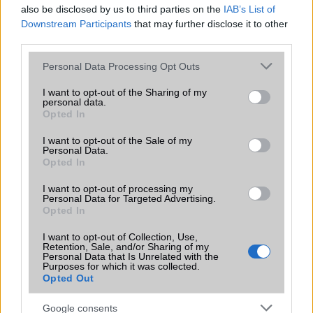
Az Android rejtett automatizmusai: hat
also be disclosed by us to third parties on the
IAB’s List of
funkció, amely észrevétlenül könnyíti
Downstream Participants
that may further disclose it to other
meg a mindennapokat
third parties.
2026.06.14
| Android Police
Sok felhasználó külön alkalmazásokra esküszik, pedig az
Please note that this website/app uses one or more Google
Personal Data Processing Opt Outs
Android már évek óta olyan intelligens funkciókat kínál,
services and may gather and store information including but
amelyek maguktól dolgoznak a háttérben.
not limited to your visit or usage behaviour. You may click to
I want to opt-out of the Sharing of my
personal data.
grant or deny consent to Google and its third-party tags to
Opted In
use your data for below specified purposes in below Google
Ez a rejtett Samsung funkció teljesen
consent section.
megváltoztatja a mobilhasználatot –
I want to opt-out of the Sale of my
Personal Data.
sokan mégsem tudnak róla
Opted In
2026.07.12
| Android Central
Az Edge Panel az egyik leghasznosabb funkció, amely
I want to opt-out of processing my
Personal Data for Targeted Advertising.
jelentősen felgyorsítja a mindennapi használatot,
Opted In
miközben a Pixel telefonokból továbbra is hiányzik.
I want to opt-out of Collection, Use,
Retention, Sale, and/or Sharing of my
Personal Data that Is Unrelated with the
Purposes for which it was collected.
Opted Out
KAPCSOLÓDÓ HÍREK
Google consents