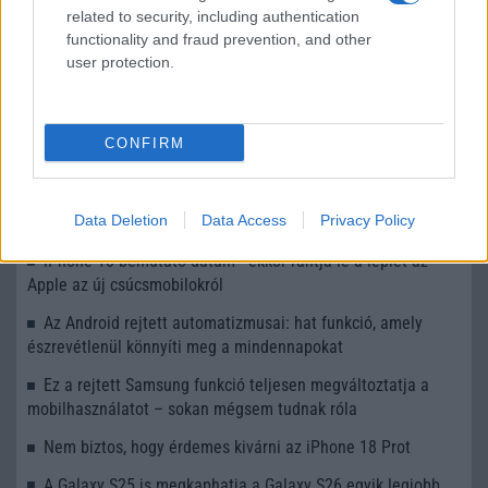
Európából és Észak-Amerikából
related to security, including authentication
functionality and fraud prevention, and other
További hírek
user protection.
CONFIRM
LEGOLVASOTTABBAK
Számos népszerű Samsung Galaxy készülék kimarad a One
Data Deletion
Data Access
Privacy Policy
UI 9 frissítésből – itt a lista az érintett modellekről
iPhone 18 bemutató dátum - ekkor rántja le a leplet az
Apple az új csúcsmobilokról
Az Android rejtett automatizmusai: hat funkció, amely
észrevétlenül könnyíti meg a mindennapokat
Ez a rejtett Samsung funkció teljesen megváltoztatja a
mobilhasználatot – sokan mégsem tudnak róla
Nem biztos, hogy érdemes kivárni az iPhone 18 Prot
A Galaxy S25 is megkaphatja a Galaxy S26 egyik legjobb