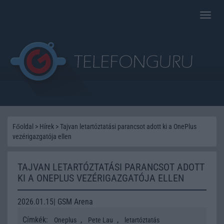
Toggle
naviga
Főoldal
>
Hírek
>
Tajvan letartóztatási parancsot adott ki a OnePlus
vezérigazgatója ellen
TAJVAN LETARTÓZTATÁSI PARANCSOT ADOTT
KI A ONEPLUS VEZÉRIGAZGATÓJA ELLEN
2026.01.15| GSM Arena
Címkék:
,
,
Oneplus
Pete Lau
letartóztatás