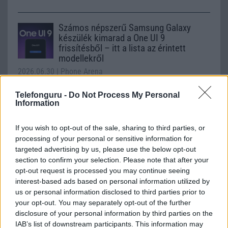
Számos népszerű Samsung Galaxy
készülék kimarad a One UI 9
frissítésből – itt a lista az érintett
modellekről
2026.06.30
| Phone Arena
A One UI 9 érkezése új mesterséges intelligencia-
funkciókat és továbbfejlesztett kezelőfelületet hoz,
Telefonguru -
Do Not Process My Personal
azonban több korábbi csúcskategóriás és középkategóriás
Information
Galaxy készülék számára ez lesz az út vége.
If you wish to opt-out of the sale, sharing to third parties, or
iPhone 18 bemutató dátum - ekkor
processing of your personal or sensitive information for
rántja le a leplet az Apple az új
targeted advertising by us, please use the below opt-out
csúcsmobilokról
section to confirm your selection. Please note that after your
2026.06.29
| Phone Arena
opt-out request is processed you may continue seeing
A szeptemberi eseményen az iPhone 18 Pro modellek
interest-based ads based on personal information utilized by
mellett a régóta pletykált hajlítható iPhone Ultra is
us or personal information disclosed to third parties prior to
bemutatkozhat, miközben az áremelésekről szóló
your opt-out. You may separately opt-out of the further
találgatások továbbra is beárnyékolják a rajtot.
disclosure of your personal information by third parties on the
IAB’s list of downstream participants. This information may