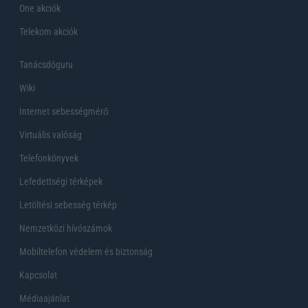
One akciók
Telekom akciók
Tanácsdóguru
Wiki
Internet sebességmérő
Virtuális valóság
Telefonkönyvek
Lefedettségi térképek
Letöltési sebesség térkép
Nemzetközi hívószámok
Mobiltelefon védelem és biztonság
Kapcsolat
Médiaajánlat