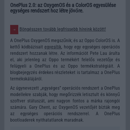
OnePlus 2.0: az OxygenOS és a ColorOS egyesülése
egységes rendszert hoz létre jövőre.
Böngésszen tovább legfrissebb híreink között!
A OnePlus OxygenOS megszűnik; és az Oppo ColorOS is. A
kettő kódbázisait
egyesítik
, hogy egy egységes operációs
rendszert hozzanak létre. Az információt Pete Lau árulta
el, aki jelenleg az Oppo termékért felelős vezetője és
felügyeli a OnePlus és az Oppo termékstratégiáit. A
blogbejegyzés érdekes részleteket is tartalmaz a OnePlus
termékskálájáról.
Az úgynevezett „egységes” operációs rendszert a OnePlus
modellekre szabják, hogy megőrizzék letisztult és könnyű
szoftver státuszát, ami nagyon fontos a márka rajongói
számára. Gary Chent, az OxygenOS vezetőjét bízták meg
az egységes operációs rendszerrel. A OnePlus
bootloaderek nyithatatlanok maradnak.