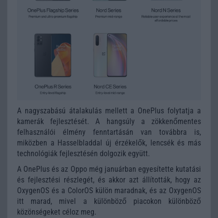
A nagyszabású átalakulás mellett a OnePlus folytatja a
kamerák fejlesztését. A hangsúly a zökkenőmentes
felhasználói élmény fenntartásán van továbbra is,
miközben a Hasselbladdal új érzékelők, lencsék és más
technológiák fejlesztésén dolgozik együtt.
A OnePlus és az Oppo még januárban egyesítette kutatási
és fejlesztési részlegét, és akkor azt állították, hogy az
OxygenOS és a ColorOS külön maradnak, és az OxygenOS
itt marad, mivel a különböző piacokon különböző
közönségeket céloz meg.