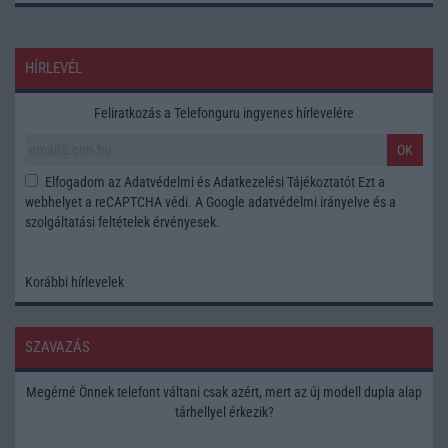
HÍRLEVÉL
Feliratkozás a Telefonguru ingyenes hírlevelére
OK
Elfogadom az
Adatvédelmi és Adatkezelési Tájékoztatót
Ezt a
webhelyet a reCAPTCHA védi. A Google
adatvédelmi irányelve
és a
szolgáltatási feltételek
érvényesek.
Korábbi hírlevelek
SZAVAZÁS
Megérné Önnek telefont váltani csak azért, mert az új modell dupla alap
tárhellyel érkezik?