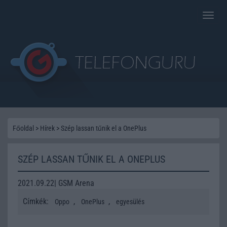
Toggle
naviga
Főoldal
>
Hírek
>
Szép lassan tűnik el a OnePlus
SZÉP LASSAN TŰNIK EL A ONEPLUS
2021.09.22| GSM Arena
Címkék:
,
,
Oppo
OnePlus
egyesülés