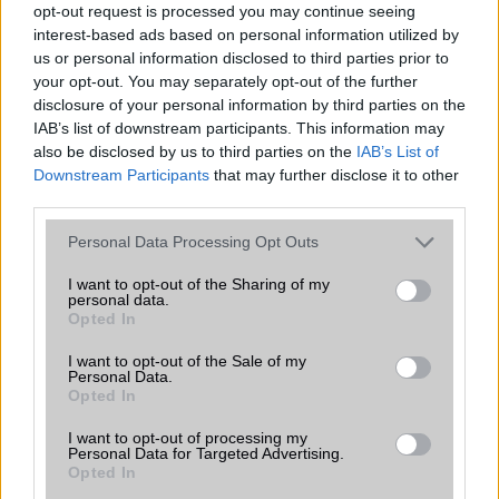
opt-out request is processed you may continue seeing
interest-based ads based on personal information utilized by
us or personal information disclosed to third parties prior to
your opt-out. You may separately opt-out of the further
disclosure of your personal information by third parties on the
IAB’s list of downstream participants. This information may
also be disclosed by us to third parties on the
IAB’s List of
Downstream Participants
that may further disclose it to other
Nyugati GSM
third parties.
195.000 Ft (új)
Please note that this website/app uses one or more Google
Personal Data Processing Opt Outs
services and may gather and store information including but
not limited to your visit or usage behaviour. You may click to
I want to opt-out of the Sharing of my
personal data.
grant or deny consent to Google and its third-party tags to
Opted In
use your data for below specified purposes in below Google
Számos népszerű Samsung Galaxy
készülék kimarad a One UI 9
consent section.
I want to opt-out of the Sale of my
frissítésből – itt a lista az érintett
Personal Data.
Opted In
modellekről
2026.06.30
| Phone Arena
I want to opt-out of processing my
A One UI 9 érkezése új mesterséges intelligencia-
Personal Data for Targeted Advertising.
Opted In
funkciókat és továbbfejlesztett kezelőfelületet hoz,
azonban több korábbi csúcskategóriás és középkategóriás