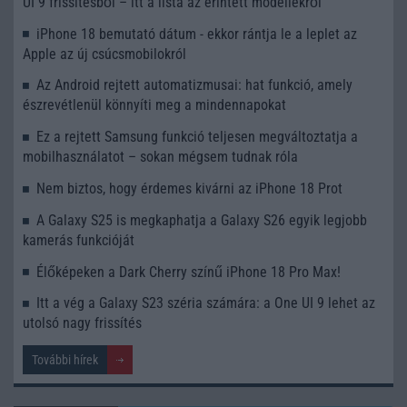
UI 9 frissítésből – itt a lista az érintett modellekről
iPhone 18 bemutató dátum - ekkor rántja le a leplet az
Apple az új csúcsmobilokról
Az Android rejtett automatizmusai: hat funkció, amely
észrevétlenül könnyíti meg a mindennapokat
Ez a rejtett Samsung funkció teljesen megváltoztatja a
mobilhasználatot – sokan mégsem tudnak róla
Nem biztos, hogy érdemes kivárni az iPhone 18 Prot
A Galaxy S25 is megkaphatja a Galaxy S26 egyik legjobb
kamerás funkcióját
Élőképeken a Dark Cherry színű iPhone 18 Pro Max!
Itt a vég a Galaxy S23 széria számára: a One UI 9 lehet az
utolsó nagy frissítés
További hírek