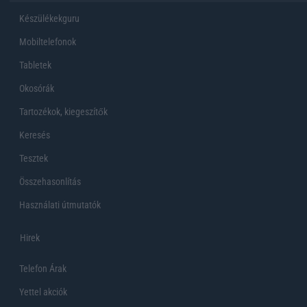
Készülékekguru
Mobiltelefonok
Tabletek
Okosórák
Tartozékok, kiegeszítők
Keresés
Tesztek
Összehasonlítás
Használati útmutatók
Hirek
Telefon Árak
Yettel akciók