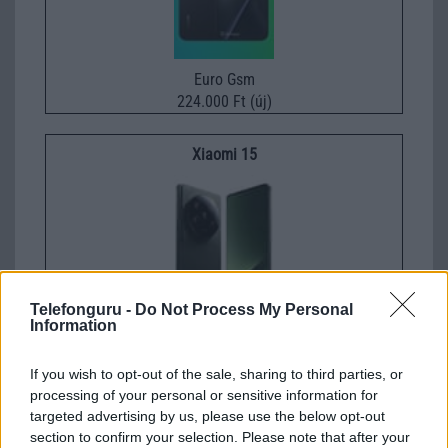
Euro Gsm
224.000 Ft (új)
Xiaomi 15
Telefonguru -
Do Not Process My Personal
Information
Euro Gsm
232.000 Ft (új)
If you wish to opt-out of the sale, sharing to third parties, or
processing of your personal or sensitive information for
targeted advertising by us, please use the below opt-out
Apple iPhone 16e
section to confirm your selection. Please note that after your