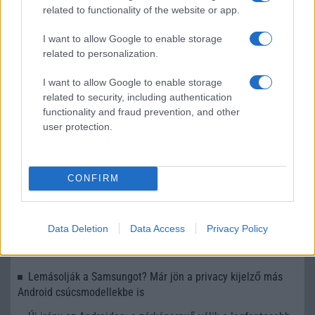
megváltoztatja a mobilhasználatot –
related to functionality of the website or app.
sokan mégsem tudnak róla
2026.07.12
| Android Central
I want to allow Google to enable storage
Az Edge Panel az egyik leghasznosabb funkció, amely
related to personalization.
jelentősen felgyorsítja a mindennapi használatot,
miközben a Pixel telefonokból továbbra is hiányzik.
I want to allow Google to enable storage
related to security, including authentication
functionality and fraud prevention, and other
user protection.
KAPCSOLÓDÓ HÍREK
CONFIRM
A jövőbeli Oppo és OnePlus telefonok több RAM-mal
rendelkezhetnek, mint a számítógépe
Data Deletion
Data Access
Privacy Policy
Az OPPO és a Nokia újra barátok: a megállapodás nyitja az
utat a telefonértékesítés előtt
Lemásolják a Samsungot? Már jön a privacy kijelző más
Android csúcsmodellekbe is