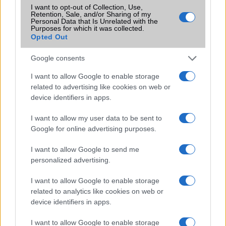
I want to opt-out of Collection, Use,
Galaxy készülék számára ez lesz az út vége.
Retention, Sale, and/or Sharing of my
Personal Data that Is Unrelated with the
Purposes for which it was collected.
iPhone 18 bemutató dátum - ekkor
Opted Out
rántja le a leplet az Apple az új
csúcsmobilokról
Google consents
2026.06.29
| Phone Arena
A szeptemberi eseményen az iPhone 18 Pro modellek
I want to allow Google to enable storage
mellett a régóta pletykált hajlítható iPhone Ultra is
related to advertising like cookies on web or
bemutatkozhat, miközben az áremelésekről szóló
device identifiers in apps.
találgatások továbbra is beárnyékolják a rajtot.
I want to allow my user data to be sent to
Az Android rejtett automatizmusai: hat
Google for online advertising purposes.
funkció, amely észrevétlenül könnyíti
meg a mindennapokat
I want to allow Google to send me
2026.06.14
| Android Police
personalized advertising.
Sok felhasználó külön alkalmazásokra esküszik, pedig az
Android már évek óta olyan intelligens funkciókat kínál,
I want to allow Google to enable storage
amelyek maguktól dolgoznak a háttérben.
related to analytics like cookies on web or
device identifiers in apps.
Ez a rejtett Samsung funkció teljesen
I want to allow Google to enable storage