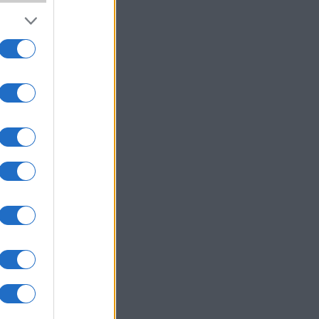
um -
az
okról
 Pro