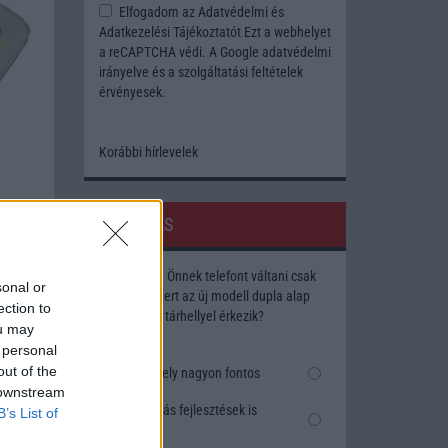
Elfogadom az
Adatvédelmi és
Adatkezelési Tájékoztatót
Ezt a webhelyet
a reCAPTCHA védi. A Google
adatvédelmi
irányelve
és a
szolgáltatási feltételek
érvényesek.
Korábbi hírlevelek
SZAVAZÁS
Megérné Önnek telefont váltani csak
sonal or
azért, mert az új modell dupla alap
ection to
tárhellyel érkezik?
ou may
 personal
out of the
Igen, a tárhely nagyon fontos
 downstream
Talán, ha más fejlesztések is
B’s List of
vannak