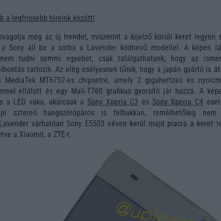
 a legfrissebb híreink között!
ovagolja meg az új trendet, miszerint a kijelző körüli keret legyen 
al a Sony áll be a sorba a Lavender kódnevű modellel. A képen lá
 nem tudni semmi egyebet, csak találgathatunk, hogy az ismer
bontás tartozik. Az elég esélyesnek tűnik, hogy a japán gyártó is át
s MediaTek MT6752-es chipsetre, amely 2 gigahertzes és nyolcm
mel ellátott és egy Mali-T760 grafikus gyorsító jár hozzá. A képe
és a LED vaku, akárcsak a
Sony Xperia C3
és
Sony Xperia C4
eset
api sztereó hangszórópáros is felbukkan, remélhetőleg nem
 Lavender várhatóan Sony E5503 néven kerül majd piacra a keret né
tve a Xiaomit, a ZTE-t.