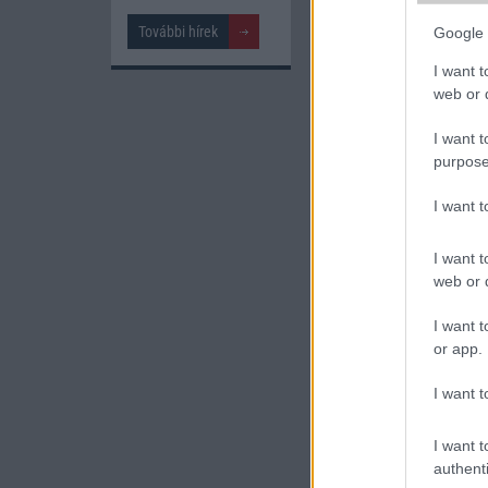
További hírek
Google 
Samsung Galaxy 
I want t
web or d
I want t
purpose
I want 
Nelly G
I want t
245.000 Ft (ha
web or d
I want t
or app.
Számo
I want t
Galaxy
One UI 
I want t
lista a
authenti
2026.06.30
| Phone