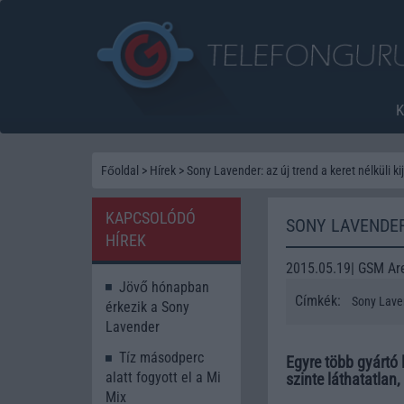
Főoldal
>
Hírek
>
Sony Lavender: az új trend a keret nélküli ki
KAPCSOLÓDÓ
SONY LAVENDER
HÍREK
2015.05.19| GSM Ar
Jövő hónapban
Címkék:
Sony Lave
érkezik a Sony
Lavender
Tíz másodperc
Egyre több gyártó l
alatt fogyott el a Mi
szinte láthatatlan
Mix