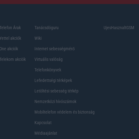
Telefon Árak
Tanácsdóguru
UjesHasznaltGSM
Yettel akciók
Wiki
One akciók
Internet sebességmérő
Telekom akciók
Virtuális valóság
Telefonkönyvek
Lefedettségi térképek
Letöltési sebesség térkép
Nemzetközi hívószámok
Mobiltelefon védelem és biztonság
Kapcsolat
Médiaajánlat