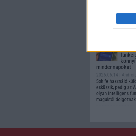
A One UI 9 érkezése
intelligencia-funkci
kezelőfelületet hoz
csúcskategóriás és 
készülék számára ez
Az Andr
automa
funkci
könnyí
mindennapokat
2026.06.14
| Androi
Sok felhasználó kül
esküszik, pedig az 
olyan intelligens fu
maguktól dolgoznak 