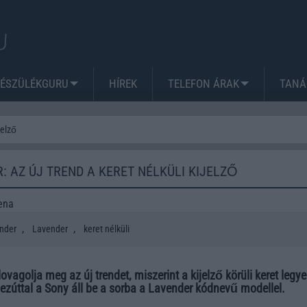
KÉSZÜLÉKGURU
HÍREK
TELEFON ÁRAK
TANÁ
jelző
: AZ ÚJ TREND A KERET NÉLKÜLI KIJELZŐ
ena
,
,
nder
Lavender
keret nélküli
ovagolja meg az új trendet, miszerint a kijelző körüli keret legy
, ezúttal a Sony áll be a sorba a Lavender kódnevű modellel.