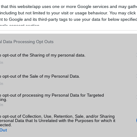
 that this website/app uses one or more Google services and may gath
including but not limited to your visit or usage behaviour. You may click 
 to Google and its third-party tags to use your data for below specifi
ogle consent section.
l Data Processing Opt Outs
ó linkek:
o opt-out of the Sharing of my personal data.
In
o opt-out of the Sale of my Personal Data.
In
to opt-out of processing my Personal Data for Targeted
ing.
In
o opt-out of Collection, Use, Retention, Sale, and/or Sharing
ersonal Data that Is Unrelated with the Purposes for which it
lected.
Out
SM kiemelt ajánlatok