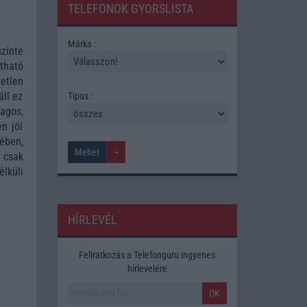
TELEFONOK GYORSLISTA
Márka :
szinte
tható
etlen
áll ez
Tipus :
agos,
n jól
ében,
 csak
lküli
HÍRLEVÉL
Feliratkozás a Telefonguru ingyenes
hírlevelére
OK