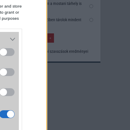
Nem, nekem a mostani tárhely is
er and store
elég
to grant or
ed purposes
Inkább felhőben tárolok mindent
Korábbi szavazások eredményei