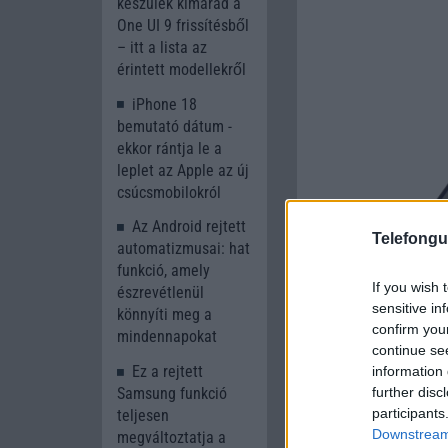
készülék kimarad a
One UI 9 frissítésből
– itt a lista az
érintett modellekről
iPhone 18
bemutató dátum -
ekkor rántja le a
leplet az Apple az új
csúcsmobilokról
Az Android rejtett
Telefongu
automatizmusai: hat
funkció, amely
If you wish 
észrevétlenül
sensitive in
könnyíti meg a
confirm you
mindennapokat
continue se
Ez a rejtett
information 
further disc
Samsung funkció
participants
teljesen
Downstream 
megváltoztatja a