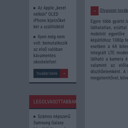
Az Apple „keret
Olvasson tovább
nélküli” OLED
iPhone kijelzőket
Egyre több gyártó l
kér a szállítóktól
láthatatlan, ezútt
mobilról egyelőre
Ilyen még nem
képátlóhoz 1080p fel
volt: bemutatkozik
esetben a 64 bite
az első valóban
integrált LTE modem
kávamentes
látható a kamera 
okostelefon!
valamint az elől
díszítőelemként. A
További hírek
megjelenítővel, köve
LEGOLVASOTTABBAK
Számos népszerű
Samsung Galaxy