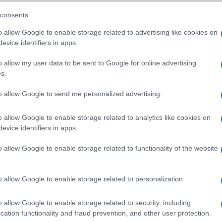
consents
S25 Ultra
Samsung Galaxy S26 Ultra
Samsung Galaxy A56
o allow Google to enable storage related to advertising like cookies on
evice identifiers in apps.
o allow my user data to be sent to Google for online advertising
s.
to allow Google to send me personalized advertising.
SM
Nelly GSM
Euro Gsm
o allow Google to enable storage related to analytics like cookies on
sznált)
350.000 Ft (új)
112.000 Ft (új)
evice identifiers in apps.
o allow Google to enable storage related to functionality of the website
s népszerű Samsung
iPhone 18 bemutató dát
o allow Google to enable storage related to personalization.
 készülék kimarad a
ekkor rántja le a leplet 
9 frissítésből – itt a
Apple az új csúcsmobil
o allow Google to enable storage related to security, including
z érintett modellekről
2026.06.29
| Phone Arena
cation functionality and fraud prevention, and other user protection.
 Arena
A szeptemberi eseményen az iPhone 18