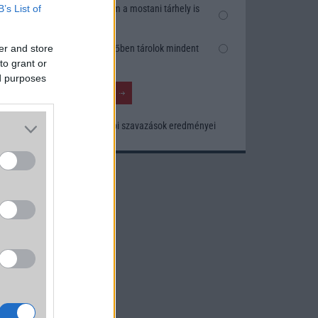
Nem, nekem a mostani tárhely is
B’s List of
elég
Inkább felhőben tárolok mindent
er and store
to grant or
ed purposes
Korábbi szavazások eredményei