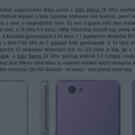
rhatóan augusztusban dobja piacra a
Sony Xperia T
4 Ultra okostel
thattunk képeket a Sony Lavender kódnéven futó mobilról, „keret nél
ig a neve is megerősítést nyert. Ez lesz a gyártó első ilyen kialak
t illeti, a T4 Ultra 5.5 colos, 1080p felbontású kijelzőt kap, amely 
t. A készülék gyorsaságáról a 64 bites, 1.7 gigahertzes MediaTek MT
nt a Mali-T760 GPU és 2 gigabájt RAM gondoskodik. A T4 Ultra el
yaránt 13 megapixel felbontású lesz és LED vakut is kap, így a sz
ogják. A
Sony Xperia T
4 Ultra gyárilag Android 5.0 Lollipop rendsz
 lesz dual SIM-es változatban is, valamint mindkét verzió támogatja 
ülék várhatóan 280-300 dolláros – és eurós – áron jelenik majd meg.