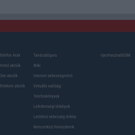
Telefon Árak
Tanácsdóguru
UjesHasznaltGSM
Yettel akciók
Wiki
One akciók
Internet sebességmérő
Telekom akciók
Virtuális valóság
Telefonkönyvek
Lefedettségi térképek
Letöltési sebesség térkép
Nemzetközi hívószámok