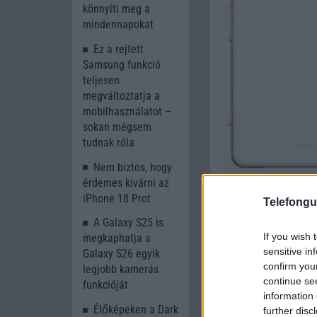
könnyíti meg a
mindennapokat
Ez a rejtett
Samsung funkció
teljesen
megváltoztatja a
mobilhasználatot –
sokan mégsem
tudnak róla
Nem biztos, hogy
érdemes kivárni az
Kattintson ide 
iPhone 18 Prot
Telefongu
A Galaxy S25 is
If you wish 
megkaphatja a
sensitive in
Galaxy S26 egyik
confirm you
legjobb kamerás
continue se
funkcióját
information 
Élőképeken a Dark
further disc