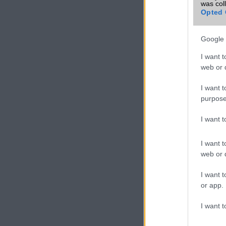
was col
Opted 
Új és Használt G
Google 
I want t
Apple iPhone 1
web or d
I want t
purpose
I want 
I want t
web or d
Nelly G
310.000 Ft (ha
I want t
or app.
I want t