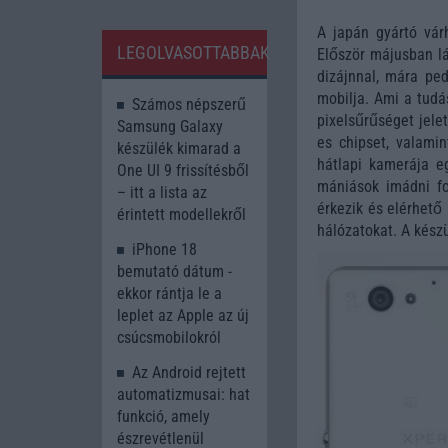
A japán gyártó vá
LEGOLVASOTTABBAK
Először májusban lá
dizájnnal, mára ped
mobilja. Ami a tudás
Számos népszerű
pixelsűrűséget jele
Samsung Galaxy
es chipset, valami
készülék kimarad a
hátlapi kamerája eg
One UI 9 frissítésből
mániások imádni f
– itt a lista az
érkezik és elérhető
érintett modellekről
hálózatokat. A kész
iPhone 18
bemutató dátum -
ekkor rántja le a
leplet az Apple az új
csúcsmobilokról
Az Android rejtett
automatizmusai: hat
funkció, amely
észrevétlenül