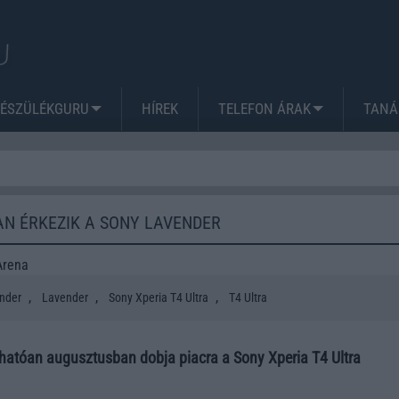
KÉSZÜLÉKGURU
HÍREK
TELEFON ÁRAK
TANÁ
N ÉRKEZIK A SONY LAVENDER
Arena
,
,
,
nder
Lavender
Sony Xperia T4 Ultra
T4 Ultra
rhatóan augusztusban dobja piacra a Sony Xperia T4 Ultra