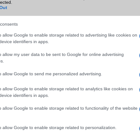
lected.
Out
SM kiemelt ajánlatok
consents
o allow Google to enable storage related to advertising like cookies on
6 Pro Max
Samsung Galaxy S26
Apple iPhone 16e
evice identifiers in apps.
o allow my user data to be sent to Google for online advertising
s.
to allow Google to send me personalized advertising.
o allow Google to enable storage related to analytics like cookies on
evice identifiers in apps.
SM
Nelly GSM
Euro Gsm
sznált)
245.000 Ft (új)
188.000 Ft (új)
o allow Google to enable storage related to functionality of the website
o allow Google to enable storage related to personalization.