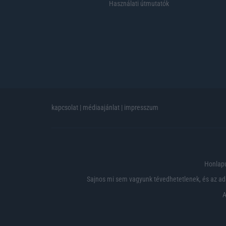
Használati útmutatók
kapcsolat
|
médiaajánlat
|
impresszum
Honlapu
Sajnos mi sem vagyunk tévedhetetlenek, és az ada
A