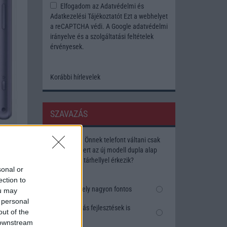
Elfogadom az
Adatvédelmi és
Adatkezelési Tájékoztatót
Ezt a webhelyet
a reCAPTCHA védi. A Google
adatvédelmi
irányelve
és a
szolgáltatási feltételek
érvényesek.
Korábbi hírlevelek
SZAVAZÁS
Megérné Önnek telefont váltani csak
azért, mert az új modell dupla alap
tárhellyel érkezik?
sonal or
ection to
Igen, a tárhely nagyon fontos
ou may
 personal
Talán, ha más fejlesztések is
out of the
vannak
 downstream