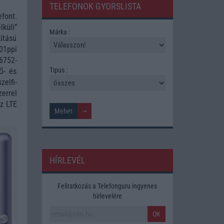
TELEFONOK GYORSLISTA
efont.
küli”
Márka :
ítású
401ppi
-6752-
Tipus :
ő- és
elfi-
errel
az LTE
HÍRLEVÉL
Feliratkozás a Telefonguru ingyenes
hírlevelére
OK