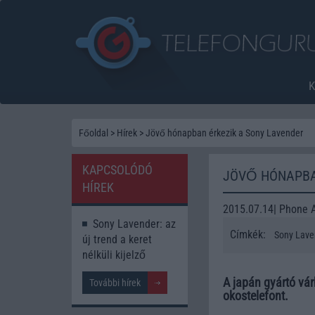
Főoldal
>
Hírek
>
Jövő hónapban érkezik a Sony Lavender
KAPCSOLÓDÓ
JÖVŐ HÓNAPBA
HÍREK
2015.07.14| Phone 
Sony Lavender: az
Címkék:
Sony Lave
új trend a keret
nélküli kijelző
A japán gyártó vá
További hírek
okostelefont.