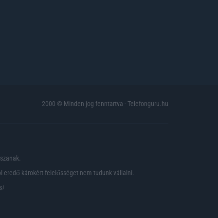
2000 © Minden jog fenntartva - Telefonguru.hu
pszanak.
 eredő károkért felelősséget nem tudunk vállalni.
s!