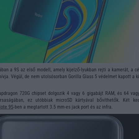
ban a 9S az első modell, amely kijelző-lyukban rejti a kamerát, a c
ívja. Végül, de nem utolsósorban Gorilla Glass 5 védelmet kapott a k
napdragon 720G chipset dolgozik 4 vagy 6 gigabájt RAM, és 64 vag
társaságában, ez utóbbiak microSD kártyával bővíthetők. Két ke
ote 9S
-ben a megtartott 3.5 mm-es jack port és az infra.