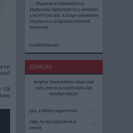
Elfogadom az
Adatvédelmi és
Adatkezelési Tájékoztatót
Ezt a webhelyet
a reCAPTCHA védi. A Google
adatvédelmi
irányelve
és a
szolgáltatási feltételek
érvényesek.
Korábbi hírlevelek
SZAVAZÁS
ég ezt
ijelző
Megérné Önnek telefont váltani csak
azért, mert az új modell dupla alap
y 128
tárhellyel érkezik?
dvenc
Igen, a tárhely nagyon fontos
Talán, ha más fejlesztések is
vannak