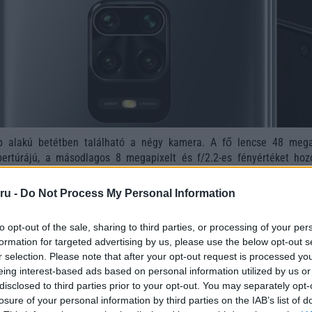
ap alakú betétben található a négy kamera. A fő lencse 48 mega
pertúrájú, a másodlagos 8 megapixelt és f/2.2-es fényértéket hozo
egapixeles makro lencse. A negyedik kamera a 2 megapix
már említett kijelző-lyukban 16 megapixeles kamera csücsül, 120f
ru -
Do Not Process My Personal Information
gzítés képességével.
to opt-out of the sale, sharing to third parties, or processing of your per
formation for targeted advertising by us, please use the below opt-out s
r selection. Please note that after your opt-out request is processed y
eing interest-based ads based on personal information utilized by us or
disclosed to third parties prior to your opt-out. You may separately opt-
losure of your personal information by third parties on the IAB’s list of