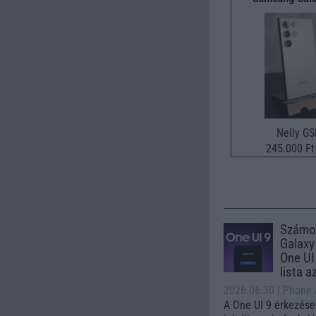
Nelly G
245.000 Ft 
Számo
Galaxy
One UI 
lista a
2026.06.30
| Phone
A One UI 9 érkezése