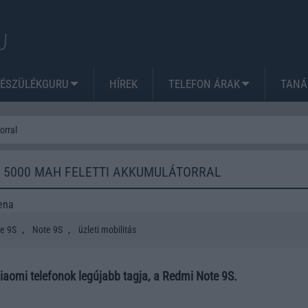
KÉSZÜLÉKGURU
HÍREK
TELEFON ÁRAK
TANÁ
orral
: 5000 MAH FELETTI AKKUMULÁTORRAL
ena
,
,
e 9S
Note 9S
üzleti mobilitás
iaomi telefonok legújabb tagja, a Redmi Note 9S.