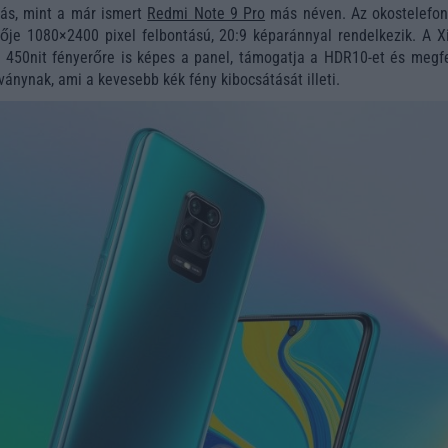
ás, mint a már ismert
Redmi Note 9 Pro
más néven. Az okostelefon
zője 1080×2400 pixel felbontású, 20:9 képaránnyal rendelkezik. A X
ár 450nit fényerőre is képes a panel, támogatja a HDR10-et és megfe
ánynak, ami a kevesebb kék fény kibocsátását illeti.