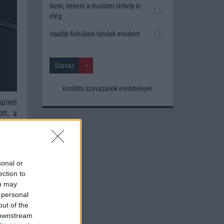
Nem, nekem a mostani tárhely is
elég
Inkább felhőben tárolok mindent
Korábbi szavazások eredményei
pixel
tt, a
eles
ps-es
sonal or
ection to
ou may
 personal
out of the
 downstream