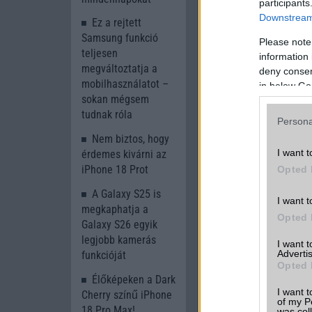
participants
Downstream 
Ez a rejtett
Samsung funkció
Please note
teljesen
information 
megváltoztatja a
deny consent
mobilhasználatot –
in below Go
sokan mégsem
tudnak róla
Persona
Nem biztos, hogy
A
Redmi Note 9S
50
I want t
érdemes kivárni az
22.5W töltővel érke
iPhone 18 Prot
Opted 
olvasó a hátlapról 
modellnél ide kerül
A Galaxy S25 is
I want t
megkaphatja a
Opted 
Galaxy S26 egyik
legjobb kamerás
I want 
Advertis
funkcióját
Opted 
Élőképeken a Dark
I want t
Cherry színű iPhone
of my P
18 Pro Max!
was col