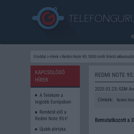
Főoldal
>
Hírek
>
Redmi Note 9S: 5000 mAh feletti akkumulát
KAPCSOLÓDÓ
REDMI NOTE 9S
HÍREK
2020.03.23| GSM Ar
A Telekom a
Címkék:
Redmi Not
legjobb Európában
Rendeld elő a
Redmi Note 9S-t!
Bemutatkozott a X
Újabb pletyka