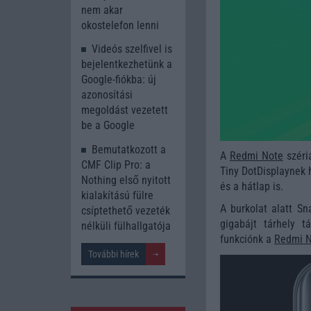
nem akar
okostelefon lenni
Videós szelfivel is
bejelentkezhetünk a
Google-fiókba: új
azonosítási
megoldást vezetett
be a Google
Bemutatkozott a
A
Redmi Note
szériá
CMF Clip Pro: a
Tiny DotDisplaynek h
Nothing első nyitott
és a hátlap is.
kialakítású fülre
A burkolat alatt S
csíptethető vezeték
gigabájt tárhely 
nélküli fülhallgatója
funkciónk a
Redmi N
További hírek