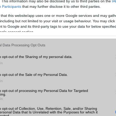
. This information may also be disclosed by us to third parties on the
IA
Participants
that may further disclose it to other third parties.
 that this website/app uses one or more Google services and may gath
including but not limited to your visit or usage behaviour. You may click 
 to Google and its third-party tags to use your data for below specifi
ogle consent section.
l Data Processing Opt Outs
20 mAh-s akkumulátorral együtt 209 grammot nyom a mérlegen, a 
o opt-out of the Sharing of my personal data.
zik. A biztonságról sem kell lemondani, az ehhez kapcsolódó ujjleny
In
oldalra, a keretre költözött a kényelem jegyében. A gyártónál egyre
 a biometrikus azonosításhoz a hardver.
o opt-out of the Sale of my Personal Data.
In
to opt-out of processing my Personal Data for Targeted
ing.
In
o opt-out of Collection, Use, Retention, Sale, and/or Sharing
ersonal Data that Is Unrelated with the Purposes for which it
lected.