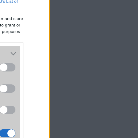
B’s List of
er and store
to grant or
ed purposes
telep
omat-
 több