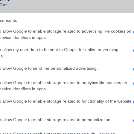
Out
consents
o allow Google to enable storage related to advertising like cookies on
evice identifiers in apps.
o allow my user data to be sent to Google for online advertising
s.
to allow Google to send me personalized advertising.
o allow Google to enable storage related to analytics like cookies on
evice identifiers in apps.
o allow Google to enable storage related to functionality of the website
o allow Google to enable storage related to personalization.
gigabájtos összeállítás ára átszámítva 165 euró, a 6+128-asért pedi
o allow Google to enable storage related to security, including