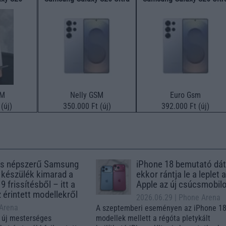
SM
Nelly GSM
Euro Gsm
(új)
350.000 Ft (új)
392.000 Ft (új)
s népszerű Samsung
iPhone 18 bemutató dát
 készülék kimarad a
ekkor rántja le a leplet 
9 frissítésből – itt a
Apple az új csúcsmobil
z érintett modellekről
2026.06.29
| Phone Arena
 Arena
A szeptemberi eseményen az iPhone 18
 új mesterséges
modellek mellett a régóta pletykált