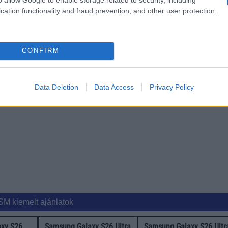
sszeget kérnek el. Az Aliexpressen 249 és 279 dolláros áron vásáro
cation functionality and fraud prevention, and other user protection.
s 7-e után Aurora Blue, Glacier White és Interstellar Grey árnyalatokb
CONFIRM
 a legfrissebb híreink között!
ó linkek:
Data Deletion
Data Access
Privacy Policy
SM kiemelt ajánlatok
xy S26
Samsung Galaxy S26 Ultra
Samsung Galaxy S26 Ultr