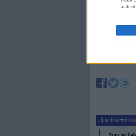
eurónak megfelelő ö
authenti
meg a Note 9S áprili
Olvasson tovább
A cikkhez kapcsolód
GSM Arena
Új és Használt G
Samsung Gala