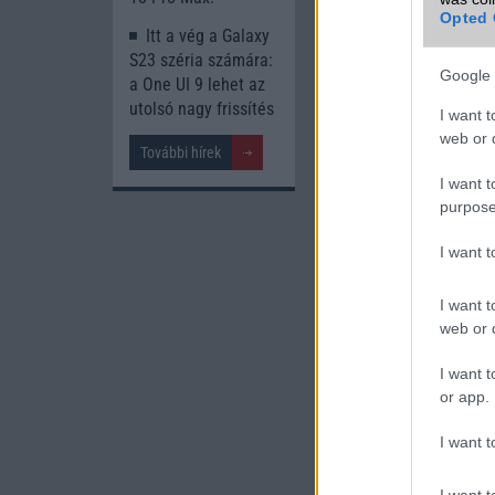
Opted 
Itt a vég a Galaxy
S23 széria számára:
Google 
a One UI 9 lehet az
utolsó nagy frissítés
I want t
web or d
További hírek
I want t
purpose
I want 
I want t
web or d
I want t
or app.
I want t
Malajziában a 4+64 
I want t