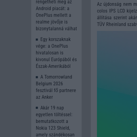
rengetheti meg az
Az újdonság nem m
Android piacát: a
colos IPS LCD kijel
OnePlus mellett a
állítása szerint ak
realme jövője is
TÜV Rheinland szabv
bizonytalanná válhat
Egy korszaknak
vége: a OnePlus
hivatalosan is
kivonul Európából és
Észak-Amerikából
A Tomorrowland
Belgium 2026
fesztivál fő partnere
az Anker
Akár 19 nap
egyetlen töltéssel:
bemutatkozott a
Nokia 123 Shield,
amely szándékosan