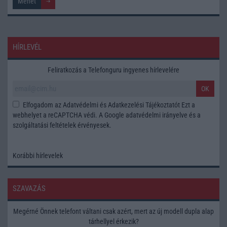
HÍRLEVÉL
Feliratkozás a Telefonguru ingyenes hírlevelére
OK
Elfogadom az
Adatvédelmi és Adatkezelési Tájékoztatót
Ezt a
webhelyet a reCAPTCHA védi. A Google
adatvédelmi irányelve
és a
szolgáltatási feltételek
érvényesek.
Korábbi hírlevelek
SZAVAZÁS
Megérné Önnek telefont váltani csak azért, mert az új modell dupla alap
tárhellyel érkezik?