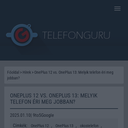
Toggle
naviga
Főoldal
>
Hírek
>
OnePlus 12 vs. OnePlus 13: Melyik telefon éri meg
jobban?
ONEPLUS 12 VS. ONEPLUS 13: MELYIK
TELEFON ÉRI MEG JOBBAN?
2025.01.10| 9to5Google
Címkék:
,
,
,
OnePlus 12
OnePlus 13
okostelefon