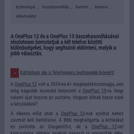
,
,
,
,
technológia
összehasonlítás
hardver
kamera
akkumulátor
A OnePlus 12 és a OnePlus 13 összehasonlításával
részletesen bemutatjuk a két telefon közötti
különbségeket, hogy segítsünk eldönteni, melyik a
jobb választás.
Kattintson ide a Telefonguru legfrissebb híreiért!
A
OnePlus 12
volt a 2024-es év meglepetéscsomagja, ami
még nagyobb nyomást helyezett a
OnePlus 13
-ra, hogy
valami újat hozzon az asztalra. Hogyan állnak össze ezek
a készülékek?
A sikeres előd után a
OnePlus 13
-nak ezúttal nehéz
csizmát kell betöltenie. A BBK meghallgatta a kritikákat
és javította az OxygenOS-t, de a
OnePlus 12
-vel
kapcsolatos néhány gyakori panaszt is orvosolták idén,