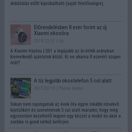
debütálás előtt kipróbálható (saját felelősségre).
Előrendelésben 8 ezer forint az új
Xiaomi okosóra
2019.12.31
| (x)
A Xiaomi Haylou LS01 a legújabb az ár-érték arányban
kiemelkedő ajánlatok közül. Ki ne akarna 8 ezerért szuper
órát?
A tíz legjobb okostelefon 5 col alatt
2015.02.10
| Phone Arena
Sokan nem rajonganak az évek óta egyre inkább növekvõ
kijelzõkért és szeretnének 5 col alatt maradni, hogy még
egyszerûen kezelhetõ legyen egy kézzel a mobil és akár a
zsebbe is gond nélkül beférjen.