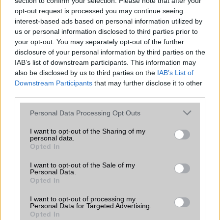
section to confirm your selection. Please note that after your
akinek OnePlus 12 készüléke van, nem érdemes azt a
opt-out request is processed you may continue seeing
OnePlus 13 javára eldobni. Ha azonban egy másik régebbi
interest-based ads based on personal information utilized by
telefont használsz, és hihetetlen csomagot szeretnél
us or personal information disclosed to third parties prior to
kedvezményes áron, akkor úgy gondolom, hogy a OnePlus
your opt-out. You may separately opt-out of the further
12-nek versenyben kell lennie a legjobb "bang for your
disclosure of your personal information by third parties on the
buck" Android telefonért. Még mindig az egyik legjobb
IAB’s list of downstream participants. This information may
telefon, amit megvásárolhatsz annak ellenére, hogy egy
also be disclosed by us to third parties on the
IAB’s List of
újabb iterációval kell megküzdenie. Még a OnePlus 13-at
Downstream Participants
that may further disclose it to other
is felülmúlja néhány apró területen - nevezetesen a
third parties.
kamera zoomminőségében.
Please note that this website/app uses one or more Google
Personal Data Processing Opt Outs
A OnePlus 13 egy nagyszerű készülék, és az egyik legjobb
services and may gather and store information including but
új androidos bevezetés. Pont. A csúcskategóriás hardvere
not limited to your visit or usage behaviour. You may click to
I want to opt-out of the Sharing of my
personal data.
miatt nem lehet meggondolni, hogy bárki számára, aki a
grant or deny consent to Google and its third-party tags to
Opted In
legújabb és legjobb Android telefont szeretné, de több
use your data for below specified purposes in below Google
OEM-nek is ki kell adnia a saját 2025-ös zászlóshajó
consent section.
I want to opt-out of the Sale of my
Personal Data.
telefonját, mielőtt felmérhetnénk, hogy hol helyezkedik el.
Opted In
Alapvetően még túl korai lenne megmondani, hogy hol áll
a "2025 legjobbja" totemben. Ennek ellenére az év
I want to opt-out of processing my
remekül indul, és ha OnePlus telefont szeretnél, akkor
Personal Data for Targeted Advertising.
Opted In
nagyon jól el van látva, függetlenül attól, hogy melyiket