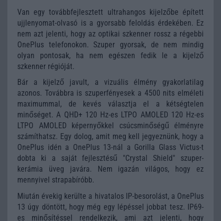
Van egy továbbfejlesztett ultrahangos kijelzőbe épített
ujjlenyomat-olvasó is a gyorsabb feloldás érdekében. Ez
nem azt jelenti, hogy az optikai szkenner rossz a régebbi
OnePlus telefonokon. Szuper gyorsak, de nem mindig
olyan pontosak, ha nem egészen fedik le a kijelző
szkenner régióját.
Bár a kijelző javult, a vizuális élmény gyakorlatilag
azonos. Továbbra is szuperfényesek a 4500 nits elméleti
maximummal, de kevés választja el a kétségtelen
minőséget. A QHD+ 120 Hz-es LTPO AMOLED 120 Hz-es
LTPO AMOLED képernyőkkel csúcsminőségű élményre
számíthatsz. Egy dolog, amit meg kell jegyeznünk, hogy a
OnePlus idén a OnePlus 13-nál a Gorilla Glass Victus-t
dobta ki a saját fejlesztésű "Crystal Shield" szuper-
kerámia üveg javára. Nem igazán világos, hogy ez
mennyivel strapabíróbb.
Miután évekig kerülte a hivatalos IP-besorolást, a OnePlus
13 úgy döntött, hogy még egy lépéssel jobbat tesz. IP69-
es minősítéssel rendelkezik, ami azt jelenti, hogy