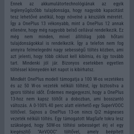
Ennek az akkumulátortechnológiának az egyik
leglenyűgözőbb tulajdonsága, hogy nagyobb kapacitást
tesz lehetővé anélkül, hogy növelné a készülék méretét.
Így a OnePlus 13 vékonyabb, mint a OnePlus 12 annak
ellenére, hogy még nagyobb belső cellával rendelkezik. Ez
még nem minden, mivel állítólag jobb hőtani
tulajdonságokkal is rendelkezik. Így a telefon nem fog
annyira felmelegedni nagy sebességű töltés közben, ami
azt jelenti, hogy több ciklust kell kibírnia, és így tovább
tart. Mindenki jól jár. Bizonyos esetekben egyetlen
töltéssel könnyedén két napot is kibírhatsz.
Mindkét OnePlus modell támogatja a 100 W-os vezetékes
és az 50 W-os vezeték nélküli töltést, így biztosítva a
gyors töltési időt. Érdemes megjegyezni, hogy a OnePlus
13-hoz nem kapsz töltőt a dobozban, ami bosszantó
változás. A 0-100% 40 perc alatt elérhető egy SuperVOOC
töltővel. Sajnos a OnePlus 13-on nincs Qi2 mágneses
vezeték nélküli töltés. Egy támogatott MagSafe tokra lesz
szükséged, hogy 50W-os töltési sebességet érj el egy
kiegészítő "AirVOOC" töltővel, amely beépített