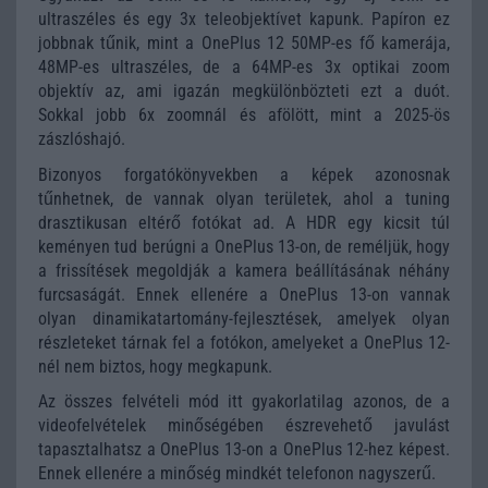
ultraszéles és egy 3x teleobjektívet kapunk. Papíron ez
jobbnak tűnik, mint a OnePlus 12 50MP-es fő kamerája,
48MP-es ultraszéles, de a 64MP-es 3x optikai zoom
objektív az, ami igazán megkülönbözteti ezt a duót.
Sokkal jobb 6x zoomnál és afölött, mint a 2025-ös
zászlóshajó.
Bizonyos forgatókönyvekben a képek azonosnak
tűnhetnek, de vannak olyan területek, ahol a tuning
drasztikusan eltérő fotókat ad. A HDR egy kicsit túl
keményen tud berúgni a OnePlus 13-on, de reméljük, hogy
a frissítések megoldják a kamera beállításának néhány
furcsaságát. Ennek ellenére a OnePlus 13-on vannak
olyan dinamikatartomány-fejlesztések, amelyek olyan
részleteket tárnak fel a fotókon, amelyeket a OnePlus 12-
nél nem biztos, hogy megkapunk.
Az összes felvételi mód itt gyakorlatilag azonos, de a
videofelvételek minőségében észrevehető javulást
tapasztalhatsz a OnePlus 13-on a OnePlus 12-hez képest.
Ennek ellenére a minőség mindkét telefonon nagyszerű.