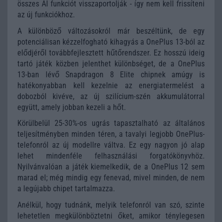
összes AI funkciót visszaportolják - így nem kell frissíteni
az új funkciókhoz.
A különböző változásokról már beszéltünk, de egy
potenciálisan kézzelfogható kihagyás a OnePlus 13-ból az
elődjéről továbbfejlesztett hűtőrendszer. Ez hosszú ideig
tartó játék közben jelenthet különbséget, de a OnePlus
13-ban lévő Snapdragon 8 Elite chipnek amúgy is
hatékonyabban kell kezelnie az energiatermelést a
dobozból kivéve, az új szilícium-szén akkumulátorral
együtt, amely jobban kezeli a hőt.
Körülbelül 25-30%-os ugrás tapasztalható az általános
teljesítményben minden téren, a tavalyi legjobb OnePlus-
telefonról az új modellre váltva. Ez egy nagyon jó alap
lehet mindenféle felhasználási forgatókönyvhöz.
Nyilvánvalóan a játék kiemelkedik, de a OnePlus 12 sem
marad el; még mindig egy fenevad, mivel minden, de nem
a legújabb chipet tartalmazza.
Anélkül, hogy tudnánk, melyik telefonról van szó, szinte
lehetetlen megkülönböztetni őket, amikor ténylegesen