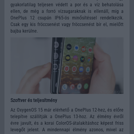
gyakorlatilag teljesen védett a por és a víz behatolása
ellen, de még a forró vízsugaraknak is ellenáll, míg a
OnePlus 12 csupán IP65-ös minősítéssel rendelkezik.
Csak egy kis fröccsenést vagy fröccsenést bír el, mielőtt
bajba kerülne.
Szoftver és teljesítmény
Az OxygenOS 15 már elérhető a OnePlus 12-hez, és előre
telepítve szállítják a OnePlus 13-hoz. Az élmény évről
évre javult, és a korai ColorOS-átalakításhoz képest friss
levegőt jelent. A mindennapi élmény azonos, mivel az