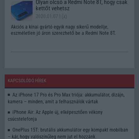
Olyan olcsó a Redmi Note 8T, hogy csak
kettőt vehetsz
2020.01.07
| (x)
Akciós a kínai gyártó egyik nagy sikerű modellje,
eszméletlen jó áron szerezhető be a Redmi Note 8T.
KAPCSOLÓDÓ HÍREK
Az iPhone 17 Pro és Pro Max triója: akkumulátor, dizájn,
kamera – minden, amit a felhasználók vártak
iPhone Air: Az Apple új, elképesztően vékony
csúcstelefonja
OnePlus 15T: brutális akkumulátor egy kompakt mobilban
– kár, hogy valószínűleg nem jut el hozzánk