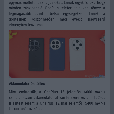
egymás mellett használjuk őket. Ennek egyik fő oka, hogy
minden zászlóshajó OnePlus telefon tele van tömve a
legmagasabb szintű belső egységekkel. Ennek a
döntésnek köszönhetően még évekig nagyszerű
élményben lesz részed.
Akkumulátor és töltés
Mint említettük, a OnePlus 13 jelentős, 6000 mAh-s
szilícium-szén akkumulátorral van felszerelve, ami 10%-os
frissítést jelent a OnePlus 12 már jelentős, 5400 mAh-s
kapacitásához képest.