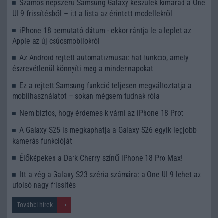
Számos népszerű Samsung Galaxy készülék kimarad a One
UI 9 frissítésből – itt a lista az érintett modellekről
iPhone 18 bemutató dátum - ekkor rántja le a leplet az
Apple az új csúcsmobilokról
Az Android rejtett automatizmusai: hat funkció, amely
észrevétlenül könnyíti meg a mindennapokat
Ez a rejtett Samsung funkció teljesen megváltoztatja a
mobilhasználatot – sokan mégsem tudnak róla
Nem biztos, hogy érdemes kivárni az iPhone 18 Prot
A Galaxy S25 is megkaphatja a Galaxy S26 egyik legjobb
kamerás funkcióját
Élőképeken a Dark Cherry színű iPhone 18 Pro Max!
Itt a vég a Galaxy S23 széria számára: a One UI 9 lehet az
utolsó nagy frissítés
További hírek