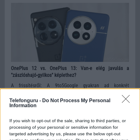
OnePlus 12 vs. OnePlus 13: Van-e elég javulás a
"zászlóshajó-gyilkos" képlethez?
A frissítésről: A 9to5Google gyakran ad konkrét
termékajánlásokat. Néha javasolhatjuk, hogy ne
frissítsünk, többek között a következő okok miatt:
Telefonguru -
Do Not Process My Personal
Information
megnövekedett eszközköltség, elhanyagolható
teljesítménynövekedés vagy környezeti hatás. Az, hogy
frissít-e, mindig az Ön döntése, de célunk, hogy segítsünk
If you wish to opt-out of the sale, sharing to third parties, or
Önnek a lehető legmegalapozottabb döntést meghozni.
processing of your personal or sensitive information for
targeted advertising by us, please use the below opt-out
Ahogy azt már a legelején megállapítottuk, senkinek,