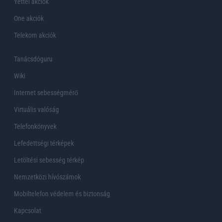
Yettel akciók
One akciók
Telekom akciók
Tanácsdóguru
Wiki
Internet sebességmérő
Virtuális valóság
Telefonkönyvek
Lefedettségi térképek
Letöltési sebesség térkép
Nemzetközi hívószámok
Mobiltelefon védelem és biztonság
Kapcsolat