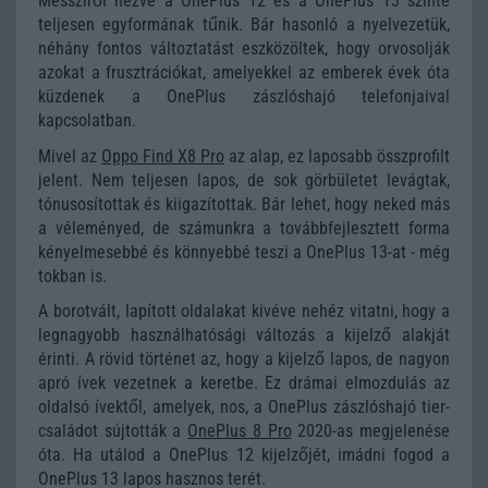
Messziről nézve a OnePlus 12 és a OnePlus 13 szinte
teljesen egyformának tűnik. Bár hasonló a nyelvezetük,
néhány fontos változtatást eszközöltek, hogy orvosolják
azokat a frusztrációkat, amelyekkel az emberek évek óta
küzdenek a OnePlus zászlóshajó telefonjaival
kapcsolatban.
Mivel az
Oppo Find X8 Pro
az alap, ez laposabb összprofilt
jelent. Nem teljesen lapos, de sok görbületet levágtak,
tónusosítottak és kiigazítottak. Bár lehet, hogy neked más
a véleményed, de számunkra a továbbfejlesztett forma
kényelmesebbé és könnyebbé teszi a OnePlus 13-at - még
tokban is.
A borotvált, lapított oldalakat kivéve nehéz vitatni, hogy a
legnagyobb használhatósági változás a kijelző alakját
érinti. A rövid történet az, hogy a kijelző lapos, de nagyon
apró ívek vezetnek a keretbe. Ez drámai elmozdulás az
oldalsó ívektől, amelyek, nos, a OnePlus zászlóshajó tier-
családot sújtották a
OnePlus 8 Pro
2020-as megjelenése
óta. Ha utálod a OnePlus 12 kijelzőjét, imádni fogod a
OnePlus 13 lapos hasznos terét.