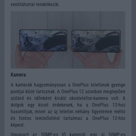
ventilátorral rendelkezik.
Kamera
A kamerák hagyományosan a OnePlus telefonok gyenge
pontjai közé tartoznak. A OnePlus 12 azonban meglepően
szilárd és időnként kiváló okostelefon-kamera volt. A
dolgok egy kicsit érdekesek, ha a OnePlus 13-hoz
hasonlítjuk, mivel az új telefon néhány figyelemre méltó
és fontos leminősítést tartalmaz a OnePlus 12-höz
képest.
Ugyanazt az 50MP-es fő kamerát, egy új 50MP-es