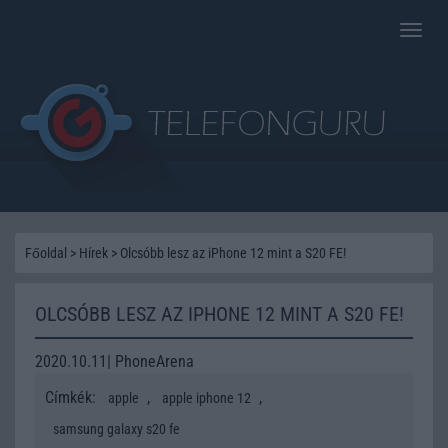
Toggle
naviga
Főoldal
>
Hírek
>
Olcsóbb lesz az iPhone 12 mint a S20 FE!
OLCSÓBB LESZ AZ IPHONE 12 MINT A S20 FE!
2020.10.11| PhoneArena
Címkék:
,
,
apple
apple iphone 12
samsung galaxy s20 fe