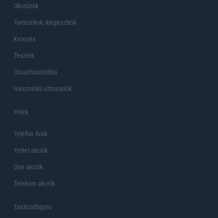
Okosórák
Tartozékok, kiegeszítők
Keresés
Tesztek
Összehasonlítás
Használati útmutatók
Hirek
Telefon Árak
Yettel akciók
One akciók
Telekom akciók
Tanácsdóguru