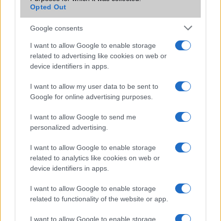
Opted Out
Max – új szivárgás érkezett
Új AirPods béta frissítést adott ki az Apple – ezek a
Google consents
modellek már telepíthetik
I want to allow Google to enable storage
Hatalmas megújulás jöhet az iPad mininél – OLED
related to advertising like cookies on web or
kijelzővel és új funkciókkal érkezhet
device identifiers in apps.
További hírek
I want to allow my user data to be sent to
Google for online advertising purposes.
I want to allow Google to send me
personalized advertising.
LEGOLVASOTTABBAK
I want to allow Google to enable storage
Számos népszerű Samsung Galaxy készülék kimarad a One
related to analytics like cookies on web or
UI 9 frissítésből – itt a lista az érintett modellekről
device identifiers in apps.
iPhone 18 bemutató dátum - ekkor rántja le a leplet az
I want to allow Google to enable storage
Apple az új csúcsmobilokról
related to functionality of the website or app.
Az Android rejtett automatizmusai: hat funkció, amely
I want to allow Google to enable storage
észrevétlenül könnyíti meg a mindennapokat