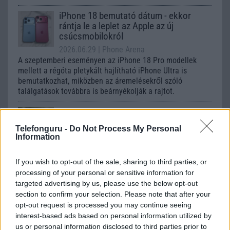
iPhone 18 bemutató dátum - ekkor
rántja le a leplet az Apple az új
csúcsmobilokról
2026.06.29
| Phone Arena
A szeptemberi eseményen az iPhone 18 Pro modellek
mellett a régóta pletykált hajlítható iPhone Ultra is
bemutatkozhat, miközben az áremelésekről szóló
találgatások továbbra is beárnyékolják a rajtot.
Az Android rejtett automatizmusai: hat
funkció, amely észrevétlenül könnyíti
Telefonguru -
Do Not Process My Personal
meg a mindennapokat
Information
2026.06.14
| Android Police
Sok felhasználó külön alkalmazásokra esküszik, pedig az
If you wish to opt-out of the sale, sharing to third parties, or
Android már évek óta olyan intelligens funkciókat kínál,
processing of your personal or sensitive information for
amelyek maguktól dolgoznak a háttérben.
targeted advertising by us, please use the below opt-out
section to confirm your selection. Please note that after your
Ez a rejtett Samsung funkció teljesen
opt-out request is processed you may continue seeing
megváltoztatja a mobilhasználatot –
interest-based ads based on personal information utilized by
sokan mégsem tudnak róla
us or personal information disclosed to third parties prior to