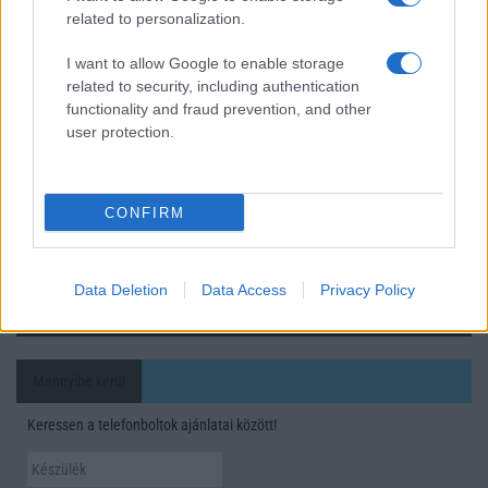
related to personalization.
Ez a rejtett Samsung funkció teljesen megváltoztatja a
mobilhasználatot – sokan mégsem tudnak róla
I want to allow Google to enable storage
related to security, including authentication
Nem biztos, hogy érdemes kivárni az iPhone 18 Prot
functionality and fraud prevention, and other
user protection.
A Galaxy S25 is megkaphatja a Galaxy S26 egyik legjobb
kamerás funkcióját
Élőképeken a Dark Cherry színű iPhone 18 Pro Max!
CONFIRM
Itt a vég a Galaxy S23 széria számára: a One UI 9 lehet az
utolsó nagy frissítés
Data Deletion
Data Access
Privacy Policy
További hírek
Mennyibe kerül
Keressen a telefonboltok ajánlatai között!