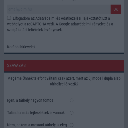
OK
Elfogadom az
Adatvédelmi és Adatkezelési Tájékoztatót
Ezt a
webhelyet a reCAPTCHA védi. A Google
adatvédelmi irányelve
és a
szolgáltatási feltételek
érvényesek.
Korábbi hírlevelek
SZAVAZÁS
Megérné Önnek telefont váltani csak azért, mert az új modell dupla alap
tárhellyel érkezik?
Igen, a tárhely nagyon fontos
Talán, ha más fejlesztések is vannak
Nem, nekem a mostani tárhely is elég