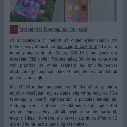
További friss Telefongurus hírek erre!
Az alacsonyabb ár mellett az Apple nyilvánvalóan azt
tervezi, hogy letaszítja a
Samsung Galaxy Note
20-at és a
nemrég piacra dobott Galaxy S20 FE-t, amelynek ára
Koreában 782 dollár. Történelmileg Dél-Korea soha nem
volt prioritás az Apple számára és az iPhone-okat
általában egy hónappal a kezdeti megjelenés után dobták
piacra az országban.
Mivel Dél-Koreában magasabb az 5G-átvételi arány, mint a
legtöbb országban, így az Apple alig várja, hogy az 5G-s
telefonjai a lehető leghamarabb a polcokra kerüljenek.
Állítólag ezért az iPhone 12 október 30-án, egy héttel
azután, hogy az Egyesült Államokban forgalomba kerül,
meg is érkezik Koreába. A pletykák szerint az iPhone 12
ára 860 dollár lesz a Samsung székhelyén.