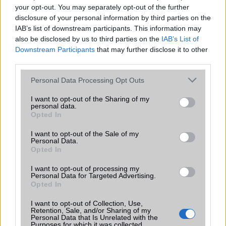
your opt-out. You may separately opt-out of the further
2026.07.12
| Android Central
disclosure of your personal information by third parties on the
Az Edge Panel az egyik leghasznosabb funkció, amely
IAB’s list of downstream participants. This information may
jelentősen felgyorsítja a mindennapi használatot,
also be disclosed by us to third parties on the
IAB’s List of
miközben a Pixel telefonokból továbbra is hiányzik.
Downstream Participants
that may further disclose it to other
third parties.
Please note that this website/app uses one or more Google
Personal Data Processing Opt Outs
services and may gather and store information including but
not limited to your visit or usage behaviour. You may click to
I want to opt-out of the Sharing of my
KAPCSOLÓDÓ HÍREK
personal data.
grant or deny consent to Google and its third-party tags to
Opted In
use your data for below specified purposes in below Google
Apple iPad mini 2: könnyebb, kompaktabb, jobb
consent section.
I want to opt-out of the Sale of my
Personal Data.
Kijött az iOS 7.0.4
Opted In
iPhone 6: 4.9 colos kijelzõvel
I want to opt-out of processing my
Personal Data for Targeted Advertising.
iPhone 12: 5G vagy 120Hz, esetleg mindkettő?!
Opted In
Az Apple Watch új alvási funkciója egyre több helyen válik
I want to opt-out of Collection, Use,
elérhetővé
Retention, Sale, and/or Sharing of my
Personal Data that Is Unrelated with the
Purposes for which it was collected.
Jelentősen nagyobb akkumulátort kaphat az iPhone 18 Pro