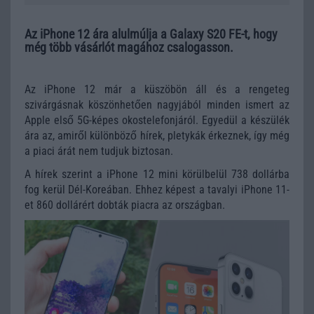
Az iPhone 12 ára alulmúlja a Galaxy S20 FE-t, hogy
még több vásárlót magához csalogasson.
Az iPhone 12 már a küszöbön áll és a rengeteg
szivárgásnak köszönhetően nagyjából minden ismert az
Apple első 5G-képes okostelefonjáról. Egyedül a készülék
ára az, amiről különböző hírek, pletykák érkeznek, így még
a piaci árát nem tudjuk biztosan.
A hírek szerint a iPhone 12 mini körülbelül 738 dollárba
fog kerül Dél-Koreában. Ehhez képest a tavalyi iPhone 11-
et 860 dollárért dobták piacra az országban.