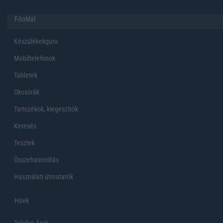
Főoldal
Készülékekguru
Mobiltelefonok
Tabletek
Okosórák
Tartozékok, kiegeszítők
Keresés
Tesztek
Összehasonlítás
Használati útmutatók
Hirek
Telefon Árak