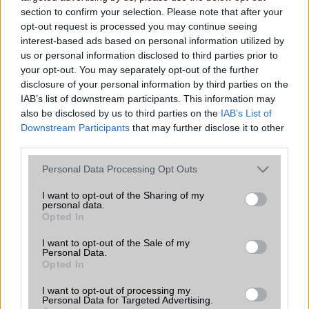
section to confirm your selection. Please note that after your
opt-out request is processed you may continue seeing
interest-based ads based on personal information utilized by
us or personal information disclosed to third parties prior to
your opt-out. You may separately opt-out of the further
Euro Gsm
disclosure of your personal information by third parties on the
267.000 Ft (új)
IAB’s list of downstream participants. This information may
also be disclosed by us to third parties on the
IAB’s List of
Samsung Galaxy S26
Downstream Participants
that may further disclose it to other
third parties.
Please note that this website/app uses one or more Google
Personal Data Processing Opt Outs
services and may gather and store information including but
not limited to your visit or usage behaviour. You may click to
I want to opt-out of the Sharing of my
personal data.
grant or deny consent to Google and its third-party tags to
Opted In
use your data for below specified purposes in below Google
consent section.
I want to opt-out of the Sale of my
Personal Data.
Nelly GSM
Opted In
245.000 Ft (új)
I want to opt-out of processing my
Personal Data for Targeted Advertising.