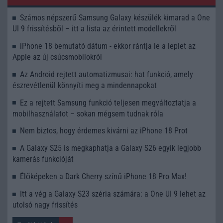
Számos népszerű Samsung Galaxy készülék kimarad a One
UI 9 frissítésből – itt a lista az érintett modellekről
iPhone 18 bemutató dátum - ekkor rántja le a leplet az
Apple az új csúcsmobilokról
Az Android rejtett automatizmusai: hat funkció, amely
észrevétlenül könnyíti meg a mindennapokat
Ez a rejtett Samsung funkció teljesen megváltoztatja a
mobilhasználatot – sokan mégsem tudnak róla
Nem biztos, hogy érdemes kivárni az iPhone 18 Prot
A Galaxy S25 is megkaphatja a Galaxy S26 egyik legjobb
kamerás funkcióját
Élőképeken a Dark Cherry színű iPhone 18 Pro Max!
Itt a vég a Galaxy S23 széria számára: a One UI 9 lehet az
utolsó nagy frissítés