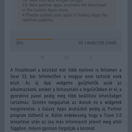
A frissítéssel a kézírást már több nyelven is felismeri a
Gear S3, bár feltehetően a magyar nem tartozik ezek
közé. Az új App widgetre gyűjthetők azok az
alkalmazások, amiket a felhasználó a legsűrűbben ér el, a
gyorshívó panel pedig még több beállítási lehetőséget
tartalmaz. Szintén megújultak az ikonok és a widgetek
megjelenése, a Galaxy Apps áruházból pedig új Partner
program tölthető le. Külön érdekesség, hogy a Tizen 3.0
telepítése után az óra más információt jelenít meg attól
függően, milyen gyorsan forgatják a koronát.