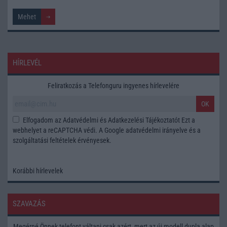
HÍRLEVÉL
Feliratkozás a Telefonguru ingyenes hírlevelére
OK
Elfogadom az
Adatvédelmi és Adatkezelési Tájékoztatót
Ezt a
webhelyet a reCAPTCHA védi. A Google
adatvédelmi irányelve
és a
szolgáltatási feltételek
érvényesek.
Korábbi hírlevelek
SZAVAZÁS
Megérné Önnek telefont váltani csak azért, mert az új modell dupla alap