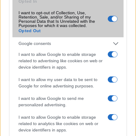
Opted In
I want to opt-out of Collection, Use,
Retention, Sale, and/or Sharing of my
Számos népszerű Samsung Galaxy
Personal Data that Is Unrelated with the
készülék kimarad a One UI 9
Purposes for which it was collected.
frissítésből – itt a lista az érintett
Opted Out
modellekről
Google consents
2026.06.30
| Phone Arena
A One UI 9 érkezése új mesterséges intelligencia-
I want to allow Google to enable storage
funkciókat és továbbfejlesztett kezelőfelületet hoz,
related to advertising like cookies on web or
azonban több korábbi csúcskategóriás és középkategóriás
device identifiers in apps.
Galaxy készülék számára ez lesz az út vége.
I want to allow my user data to be sent to
iPhone 18 bemutató dátum - ekkor
Google for online advertising purposes.
rántja le a leplet az Apple az új
csúcsmobilokról
I want to allow Google to send me
2026.06.29
| Phone Arena
personalized advertising.
A szeptemberi eseményen az iPhone 18 Pro modellek
mellett a régóta pletykált hajlítható iPhone Ultra is
I want to allow Google to enable storage
bemutatkozhat, miközben az áremelésekről szóló
related to analytics like cookies on web or
találgatások továbbra is beárnyékolják a rajtot.
device identifiers in apps.