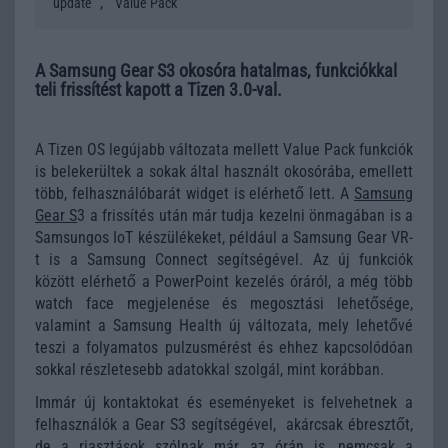
,
update
Value Pack
A Samsung Gear S3 okosóra hatalmas, funkciókkal
teli frissítést kapott a Tizen 3.0-val.
A Tizen OS legújabb változata mellett Value Pack funkciók
is belekerültek a sokak által használt okosórába, emellett
több, felhasználóbarát widget is elérhető lett. A
Samsung
Gear S
3 a frissítés után már tudja kezelni önmagában is a
Samsungos IoT készülékeket, például a Samsung Gear VR-
t is a Samsung Connect segítségével. Az új funkciók
között elérhető a PowerPoint kezelés óráról, a még több
watch face megjelenése és megosztási lehetősége,
valamint a Samsung Health új változata, mely lehetővé
teszi a folyamatos pulzusmérést és ehhez kapcsolódóan
sokkal részletesebb adatokkal szolgál, mint korábban.
Immár új kontaktokat és eseményeket is felvehetnek a
felhasználók a Gear S3 segítségével, akárcsak ébresztőt,
de a riasztások szólnak már az órán is, nemcsak a