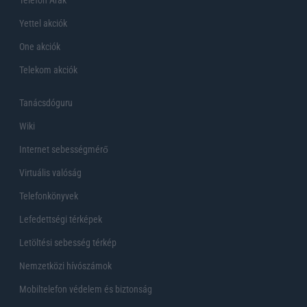
Yettel akciók
One akciók
Telekom akciók
Tanácsdóguru
Wiki
Internet sebességmérő
Virtuális valóság
Telefonkönyvek
Lefedettségi térképek
Letöltési sebesség térkép
Nemzetközi hívószámok
Mobiltelefon védelem és biztonság