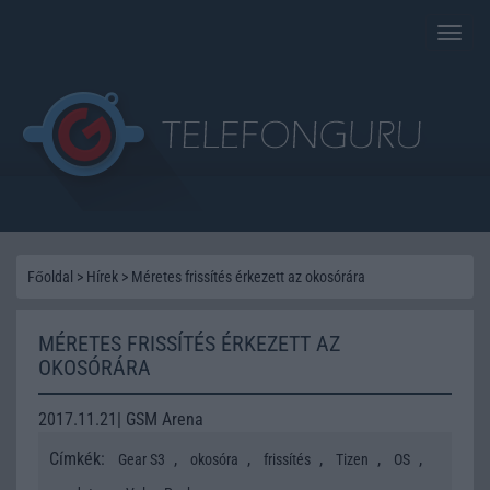
Toggle
naviga
Főoldal
>
Hírek
>
Méretes frissítés érkezett az okosórára
MÉRETES FRISSÍTÉS ÉRKEZETT AZ
OKOSÓRÁRA
2017.11.21| GSM Arena
Címkék:
,
,
,
,
,
Gear S3
okosóra
frissítés
Tizen
OS