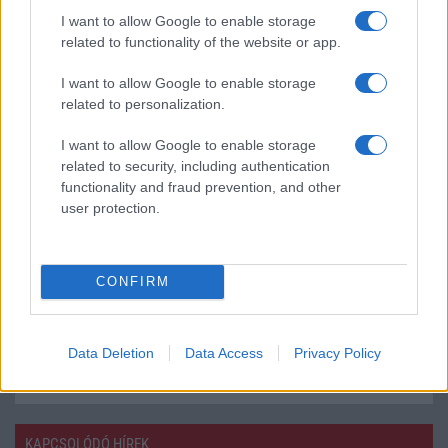
Az Android rejtett automatizmusai: hat
I want to allow Google to enable storage
funkció, amely észrevétlenül könnyíti
related to functionality of the website or app.
meg a mindennapokat
2026.06.14
| Android Police
I want to allow Google to enable storage
Sok felhasználó külön alkalmazásokra esküszik, pedig az
related to personalization.
Android már évek óta olyan intelligens funkciókat kínál,
amelyek maguktól dolgoznak a háttérben.
I want to allow Google to enable storage
related to security, including authentication
functionality and fraud prevention, and other
Ez a rejtett Samsung funkció teljesen
megváltoztatja a mobilhasználatot –
user protection.
sokan mégsem tudnak róla
2026.07.12
| Android Central
Az Edge Panel az egyik leghasznosabb funkció, amely
CONFIRM
jelentősen felgyorsítja a mindennapi használatot,
miközben a Pixel telefonokból továbbra is hiányzik.
Data Deletion
Data Access
Privacy Policy
KAPCSOLÓDÓ HÍREK