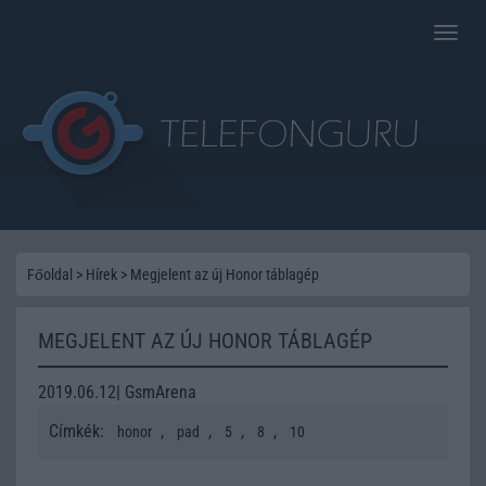
Toggle
naviga
Főoldal
>
Hírek
>
Megjelent az új Honor táblagép
MEGJELENT AZ ÚJ HONOR TÁBLAGÉP
2019.06.12| GsmArena
Címkék:
,
,
,
,
honor
pad
5
8
10