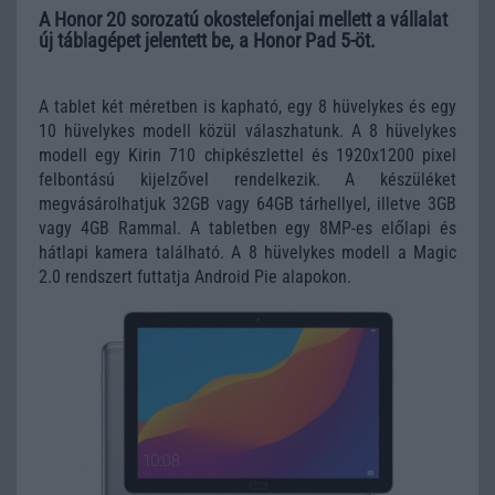
A Honor 20 sorozatú okostelefonjai mellett a vállalat
új táblagépet jelentett be, a Honor Pad 5-öt.
A tablet két méretben is kapható, egy 8 hüvelykes és egy
10 hüvelykes modell közül válaszhatunk. A 8 hüvelykes
modell egy Kirin 710 chipkészlettel és 1920x1200 pixel
felbontású kijelzővel rendelkezik. A készüléket
megvásárolhatjuk 32GB vagy 64GB tárhellyel, illetve 3GB
vagy 4GB Rammal. A tabletben egy 8MP-es előlapi és
hátlapi kamera található. A 8 hüvelykes modell a Magic
2.0 rendszert futtatja Android Pie alapokon.