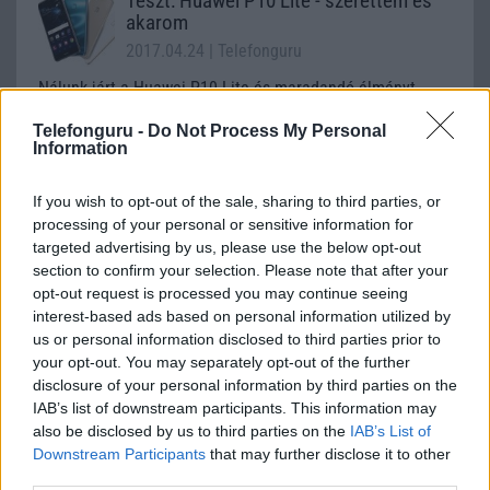
Teszt: Huawei P10 Lite - szerettem és
akarom
2017.04.24
| Telefonguru
Nálunk járt a Huawei P10 Lite és maradandó élményt
hagyott bennünk.
Telefonguru -
Do Not Process My Personal
Information
Így telepíts Google Playt a Huawei-edre!
If you wish to opt-out of the sale, sharing to third parties, or
processing of your personal or sensitive information for
2020.03.17
| GSM Arena
targeted advertising by us, please use the below opt-out
section to confirm your selection. Please note that after your
Nincs Google Play Services a telefonodon? Segítünk!
opt-out request is processed you may continue seeing
interest-based ads based on personal information utilized by
us or personal information disclosed to third parties prior to
your opt-out. You may separately opt-out of the further
disclosure of your personal information by third parties on the
IAB’s list of downstream participants. This information may
also be disclosed by us to third parties on the
IAB’s List of
Downstream Participants
that may further disclose it to other
KAPCSOLÓDÓ HÍREK
third parties.