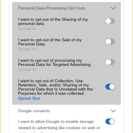
Please note that this website/app uses one or more Google
Personal Data Processing Opt Outs
Windows Phone 7.8 vs 8: a különbségek
services and may gather and store information including but
not limited to your visit or usage behaviour. You may click to
I want to opt-out of the Sharing of my
Honor: a törhetetlen mobil
personal data.
grant or deny consent to Google and its third-party tags to
Opted In
Fotón a Honor Band 5!
use your data for below specified purposes in below Google
consent section.
I want to opt-out of the Sale of my
Megérkezett a Honor Play 8!
Personal Data.
Opted In
Honor Band 5 - 3.000ft-os kedvezménnyel!
I want to opt-out of processing my
Új verzóval érkezik a Honor Band 5!
Personal Data for Targeted Advertising.
Opted In
A Samsung után a Honor is saját adatvédelmi kijelzőn
dolgozhat
I want to opt-out of Collection, Use,
Retention, Sale, and/or Sharing of my
Elképesztő akkumulátor: egy gyártó már 14.000 mAh-s
Personal Data that Is Unrelated with the
Purposes for which it was collected.
telefonnal kísérletezik
Opted Out
További hírek
Google consents
I want to allow Google to enable storage
related to advertising like cookies on web or