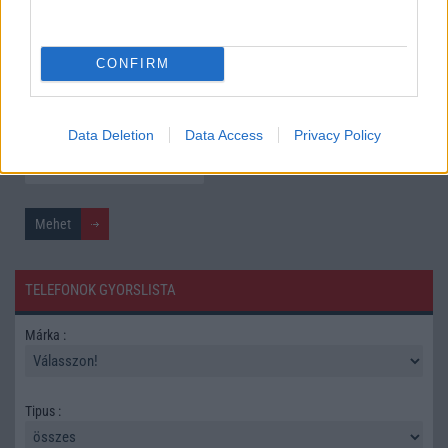
További hírek
CONFIRM
Mennyibe kerül
Keressen a telefonboltok ajánlatai között!
Data Deletion
Data Access
Privacy Policy
TELEFONOK GYORSLISTA
Márka :
Tipus :