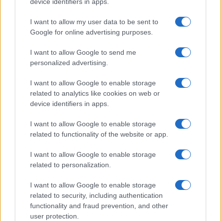
LEGOLVASOTTABBAK
device identifiers in apps.
I want to allow my user data to be sent to
Számos népszerű Samsung Galaxy készülék kimarad a One
Google for online advertising purposes.
UI 9 frissítésből – itt a lista az érintett modellekről
iPhone 18 bemutató dátum - ekkor rántja le a leplet az
I want to allow Google to send me
Apple az új csúcsmobilokról
personalized advertising.
Az Android rejtett automatizmusai: hat funkció, amely
I want to allow Google to enable storage
észrevétlenül könnyíti meg a mindennapokat
related to analytics like cookies on web or
device identifiers in apps.
Ez a rejtett Samsung funkció teljesen megváltoztatja a
mobilhasználatot – sokan mégsem tudnak róla
I want to allow Google to enable storage
related to functionality of the website or app.
Nem biztos, hogy érdemes kivárni az iPhone 18 Prot
A Galaxy S25 is megkaphatja a Galaxy S26 egyik legjobb
I want to allow Google to enable storage
kamerás funkcióját
related to personalization.
Élőképeken a Dark Cherry színű iPhone 18 Pro Max!
I want to allow Google to enable storage
related to security, including authentication
Itt a vég a Galaxy S23 széria számára: a One UI 9 lehet az
functionality and fraud prevention, and other
utolsó nagy frissítés
user protection.