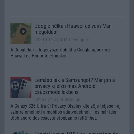
Google nélküli Huawei-ed van? Van
megoldás!
2020.10.27
| XDA Developers
A Googlefier a legegyszerűbb út a Google appokhoz
Huawei és Honor telefonokon.
Lemásolják a Samsungot? Már jön a
privacy kijelző más Android
csúcsmodellekbe is
2026.02.23
| 9to5Google
A Galaxy S26 Ultra új Privacy Display kijelzője teljesen új
szintre emelheti a mobilos adatvédelmet – és már idén
több androidos csúcstelefonban is feltűnhet.