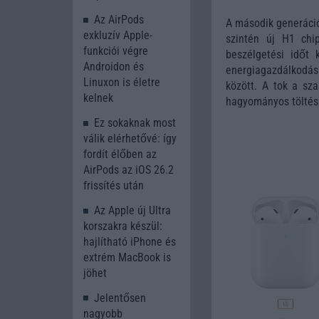
Az AirPods
A második generáció
exkluzív Apple-
szintén új H1 chi
funkciói végre
beszélgetési időt 
Androidon és
energiagazdálkodá
Linuxon is életre
között. A tok a sz
kelnek
hagyományos töltéshe
Ez sokaknak most
válik elérhetővé: így
fordít élőben az
AirPods az iOS 26.2
frissítés után
Az Apple új Ultra
korszakra készül:
hajlítható iPhone és
extrém MacBook is
jöhet
Jelentősen
nagyobb