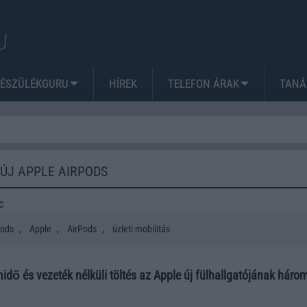
KÉSZÜLÉKGURU
HÍREK
TELEFON ÁRAK
TANÁ
ÚJ APPLE AIRPODS
c
,
,
,
Pods
Apple
AirPods
üzleti mobilitás
idő és vezeték nélküli töltés az Apple új fülhallgatójának három