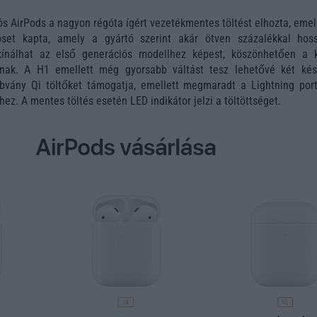
s AirPods a nagyon régóta ígért vezetékmentes töltést elhozta, emel
pset kapta, amely a gyártó szerint akár ötven százalékkal hos
kínálhat az első generációs modellhez képest, köszönhetően a k
snak. A H1 emellett még gyorsabb váltást tesz lehetővé két kés
abvány Qi töltőket támogatja, emellett megmaradt a Lightning port
z. A mentes töltés esetén LED indikátor jelzi a töltöttséget.