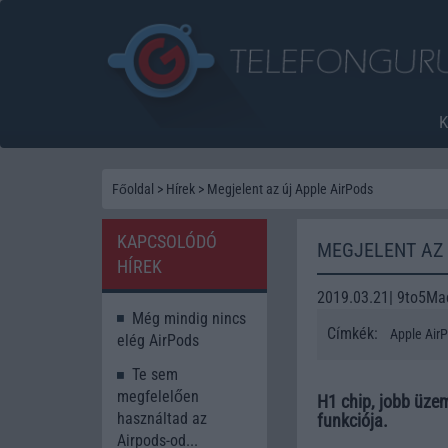
Főoldal
>
Hírek
>
Megjelent az új Apple AirPods
KAPCSOLÓDÓ
MEGJELENT AZ 
HÍREK
2019.03.21| 9to5Ma
Még mindig nincs
Címkék:
Apple Air
elég AirPods
Te sem
megfelelően
H1 chip, jobb üzem
használtad az
funkciója.
Airpods-od...