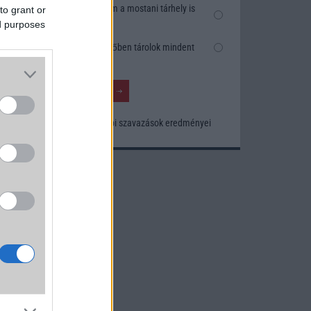
Nem, nekem a mostani tárhely is
to grant or
elég
ed purposes
Inkább felhőben tárolok mindent
Korábbi szavazások eredményei