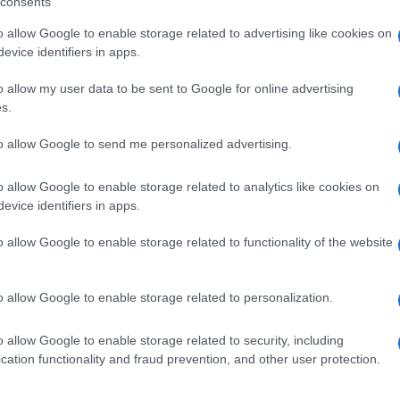
consents
o allow Google to enable storage related to advertising like cookies on
evice identifiers in apps.
o allow my user data to be sent to Google for online advertising
s.
to allow Google to send me personalized advertising.
m
Euro Gsm
Euro Gsm
(új)
112.000 Ft (új)
222.000 Ft (új)
o allow Google to enable storage related to analytics like cookies on
evice identifiers in apps.
o allow Google to enable storage related to functionality of the website
s népszerű Samsung
iPhone 18 bemutató dát
 készülék kimarad a
ekkor rántja le a leplet 
o allow Google to enable storage related to personalization.
9 frissítésből – itt a
Apple az új csúcsmobil
z érintett modellekről
2026.06.29
| Phone Arena
o allow Google to enable storage related to security, including
 Arena
A szeptemberi eseményen az iPhone 18
cation functionality and fraud prevention, and other user protection.
 új mesterséges
modellek mellett a régóta pletykált
ókat és továbbfejlesztett
hajlítható iPhone Ultra is bemutatkozha