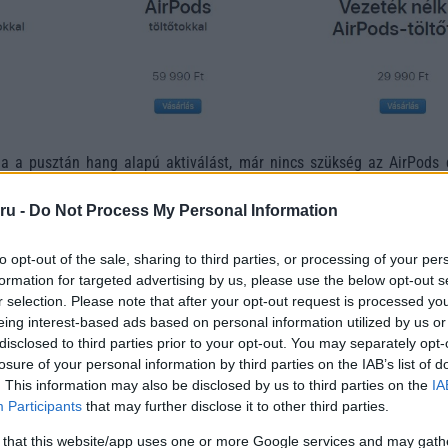
ja a pusztán hang alapú aktiválást, már nincs szükség az AirPods 
, hogy figyeljen. Az új AirPodshoz legalább iOS 12.2, watchOS 5.2
szerre van szükség.
ru -
Do Not Process My Personal Information
m/x3OGOekxc0
to opt-out of the sale, sharing to third parties, or processing of your per
@tim_cook) 2019. március 20.
formation for targeted advertising by us, please use the below opt-out s
r selection. Please note that after your opt-out request is processed y
eing interest-based ads based on personal information utilized by us or
láros áron érhető el a tengerentúlon vezeték nélküli töltő tokkal
disclosed to third parties prior to your opt-out. You may separately opt-
t. A korábbi AirPods tulajdonosok 79 dollárért megvásárolhatják a wi
losure of your personal information by third parties on the IAB’s list of
z előbbiek 75 ezer/60 ezer és 30 ezer forintot jelentenek. Az 
. This information may also be disclosed by us to third parties on the
IA
l nem esett szó, melyet másfél éve ígér a cég. Az új AirPods legkor
Participants
that may further disclose it to other third parties.
 érkezik meg a megrendelőkhöz.
 that this website/app uses one or more Google services and may gath