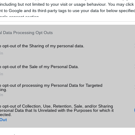
including but not limited to your visit or usage behaviour. You may click 
 to Google and its third-party tags to use your data for below specifi
ogle consent section.
a Telefonguru legfrissebb híreiért!
ó linkek:
l Data Processing Opt Outs
o opt-out of the Sharing of my personal data.
In
o opt-out of the Sale of my Personal Data.
In
to opt-out of processing my Personal Data for Targeted
ing.
In
o opt-out of Collection, Use, Retention, Sale, and/or Sharing
ersonal Data that Is Unrelated with the Purposes for which it
SM kiemelt ajánlatok
lected.
Out
xy S26
Samsung Galaxy A56
Samsung Galaxy S25