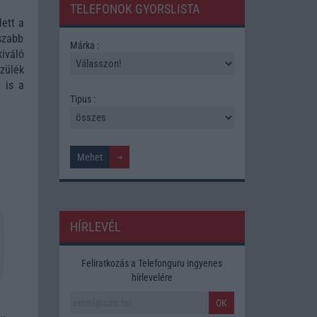
TELEFONOK GYORSLISTA
lett a
szabb
Márka :
iváló
zülék
 is a
Tipus :
HÍRLEVÉL
Feliratkozás a Telefonguru ingyenes
hírlevelére
OK