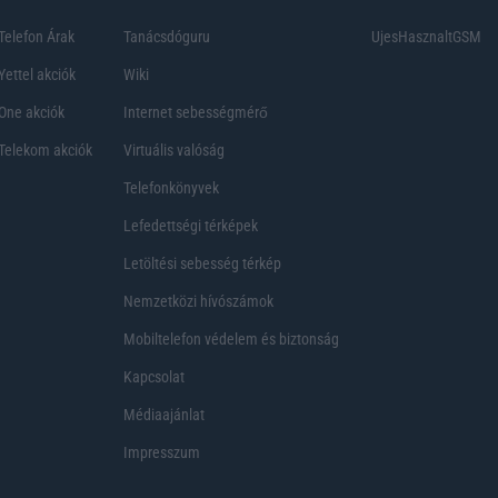
Telefon Árak
Tanácsdóguru
UjesHasznaltGSM
Yettel akciók
Wiki
One akciók
Internet sebességmérő
Telekom akciók
Virtuális valóság
Telefonkönyvek
Lefedettségi térképek
Letöltési sebesség térkép
Nemzetközi hívószámok
Mobiltelefon védelem és biztonság
Kapcsolat
Médiaajánlat
Impresszum