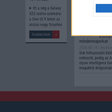
kezelőfelületet hoz
csúcskategóriás és 
Itt a vég a Galaxy
készülék számára ez
S23 széria számára:
a One UI 9 lehet az
Az Andr
utolsó nagy frissítés
automa
funkci
További hírek
könnyí
mindennapokat
2026.06.14
| Androi
Sok felhasználó kül
esküszik, pedig az 
olyan intelligens fu
maguktól dolgoznak 