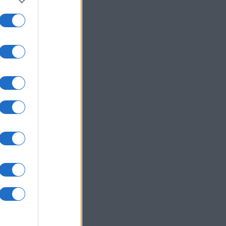
um -
az
okról
 Pro
t,