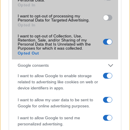
találgatások továbbra is beárnyékolják a rajtot.
Opted In
Az Android rejtett automatizmusai: hat
I want to opt-out of processing my
funkció, amely észrevétlenül könnyíti
Personal Data for Targeted Advertising.
meg a mindennapokat
Opted In
2026.06.14
| Android Police
I want to opt-out of Collection, Use,
Sok felhasználó külön alkalmazásokra esküszik, pedig az
Retention, Sale, and/or Sharing of my
Android már évek óta olyan intelligens funkciókat kínál,
Personal Data that Is Unrelated with the
Purposes for which it was collected.
amelyek maguktól dolgoznak a háttérben.
Opted Out
Ez a rejtett Samsung funkció teljesen
Google consents
megváltoztatja a mobilhasználatot –
sokan mégsem tudnak róla
I want to allow Google to enable storage
related to advertising like cookies on web or
2026.07.12
| Android Central
device identifiers in apps.
Az Edge Panel az egyik leghasznosabb funkció, amely
jelentősen felgyorsítja a mindennapi használatot,
I want to allow my user data to be sent to
miközben a Pixel telefonokból továbbra is hiányzik.
Google for online advertising purposes.
I want to allow Google to send me
personalized advertising.