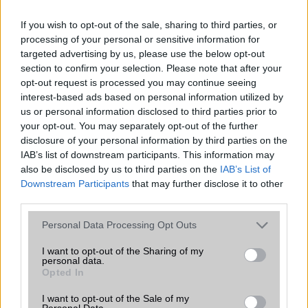
If you wish to opt-out of the sale, sharing to third parties, or
processing of your personal or sensitive information for
targeted advertising by us, please use the below opt-out
Számos népszerű Samsung Galaxy
section to confirm your selection. Please note that after your
készülék kimarad a One UI 9
opt-out request is processed you may continue seeing
frissítésből – itt a lista az érintett
interest-based ads based on personal information utilized by
modellekről
us or personal information disclosed to third parties prior to
2026.06.30
| Phone Arena
your opt-out. You may separately opt-out of the further
A One UI 9 érkezése új mesterséges intelligencia-
disclosure of your personal information by third parties on the
funkciókat és továbbfejlesztett kezelőfelületet hoz,
IAB’s list of downstream participants. This information may
azonban több korábbi csúcskategóriás és középkategóriás
also be disclosed by us to third parties on the
IAB’s List of
Galaxy készülék számára ez lesz az út vége.
Downstream Participants
that may further disclose it to other
third parties.
iPhone 18 bemutató dátum - ekkor
rántja le a leplet az Apple az új
Please note that this website/app uses one or more Google
Personal Data Processing Opt Outs
csúcsmobilokról
services and may gather and store information including but
not limited to your visit or usage behaviour. You may click to
I want to opt-out of the Sharing of my
2026.06.29
| Phone Arena
personal data.
grant or deny consent to Google and its third-party tags to
A szeptemberi eseményen az iPhone 18 Pro modellek
Opted In
use your data for below specified purposes in below Google
mellett a régóta pletykált hajlítható iPhone Ultra is
bemutatkozhat, miközben az áremelésekről szóló
consent section.
I want to opt-out of the Sale of my
Personal Data.