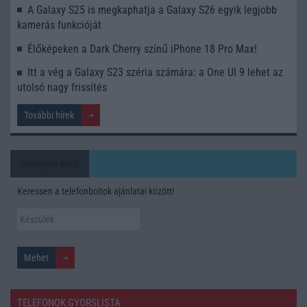
A Galaxy S25 is megkaphatja a Galaxy S26 egyik legjobb
kamerás funkcióját
Élőképeken a Dark Cherry színű iPhone 18 Pro Max!
Itt a vég a Galaxy S23 széria számára: a One UI 9 lehet az
utolsó nagy frissítés
További hírek
Mennyibe kerül
Keressen a telefonboltok ajánlatai között!
TELEFONOK GYORSLISTA