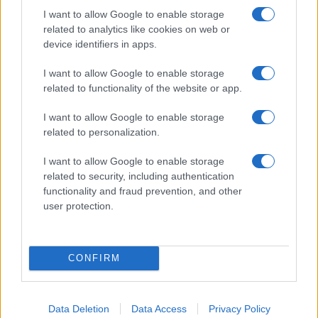
I want to allow Google to enable storage
KAPCSOLÓDÓ HÍREK
related to analytics like cookies on web or
device identifiers in apps.
Rekord: 50 millió Viber letöltés csak Androidra
I want to allow Google to enable storage
Pixel 9a: Új háttérképek szivárogtak ki a közelgő
related to functionality of the website or app.
megjelenés előtt
Kiszivárgott a Galaxy S25 FE: vékonyabb test, de alig
I want to allow Google to enable storage
related to personalization.
változó külső
Google QR-kód olvasó Androidon: jelentős dizájnfrissítés
I want to allow Google to enable storage
és új funkciók érkeznek
related to security, including authentication
functionality and fraud prevention, and other
Google Drive Androidon: megérkezett a Material 3
user protection.
Expressive dizájn
Újra megjelent az Android QR-kód szkenner friss dizájnja –
Google ismét aktiválja a frissítést
CONFIRM
Apró, de látványos frissítést kap a Google Messages – így
változik a kamera és galéria Androidon
Data Deletion
Data Access
Privacy Policy