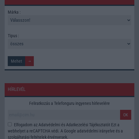
Márka :
Tipus :
HÍRLEVÉL
Feliratkozás a Telefonguru ingyenes hírlevelére
OK
Elfogadom az
Adatvédelmi és Adatkezelési Tájékoztatót
Ezt a
webhelyet a reCAPTCHA védi. A Google
adatvédelmi irányelve
és a
szolgáltatási feltételek
érvényesek.