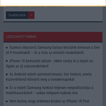
A Gmail Android-widgetje most még Material 3 Expressive-
stílusúbb lett a könnyebb használatért
További hírek
LEGOLVASOTTABBAK
Számos népszerű Samsung Galaxy készülék kimarad a One
UI 9 frissítésből – itt a lista az érintett modellekről
iPhone 18 bemutató dátum - ekkor rántja le a leplet az
Apple az új csúcsmobilokról
Az Android rejtett automatizmusai: hat funkció, amely
észrevétlenül könnyíti meg a mindennapokat
Ez a rejtett Samsung funkció teljesen megváltoztatja a
mobilhasználatot – sokan mégsem tudnak róla
Nem biztos, hogy érdemes kivárni az iPhone 18 Prot