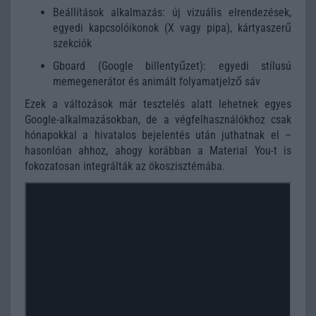
Beállítások alkalmazás: új vizuális elrendezések,
egyedi kapcsolóikonok (X vagy pipa), kártyaszerű
szekciók
Gboard (Google billentyűzet): egyedi stílusú
memegenerátor és animált folyamatjelző sáv
Ezek a változások már tesztelés alatt lehetnek egyes
Google-alkalmazásokban, de a végfelhasználókhoz csak
hónapokkal a hivatalos bejelentés után juthatnak el –
hasonlóan ahhoz, ahogy korábban a Material You-t is
fokozatosan integrálták az ökoszisztémába.