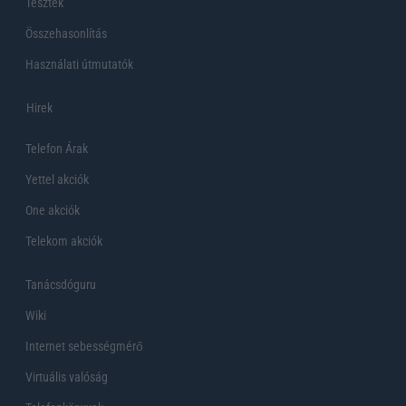
Tesztek
Összehasonlítás
Használati útmutatók
Hirek
Telefon Árak
Yettel akciók
One akciók
Telekom akciók
Tanácsdóguru
Wiki
Internet sebességmérő
Virtuális valóság