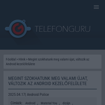
Toggle
naviga
Főoldal
>
Hírek
>
Megint szokhatunk meg valami újat, változik az
Android kezelőfelülete
MEGINT SZOKHATUNK MEG VALAMI ÚJAT,
VÁLTOZIK AZ ANDROID KEZELŐFELÜLETE
2025.04.17| Android Police
Címkék:
,
,
,
Android
Material You
dizájn