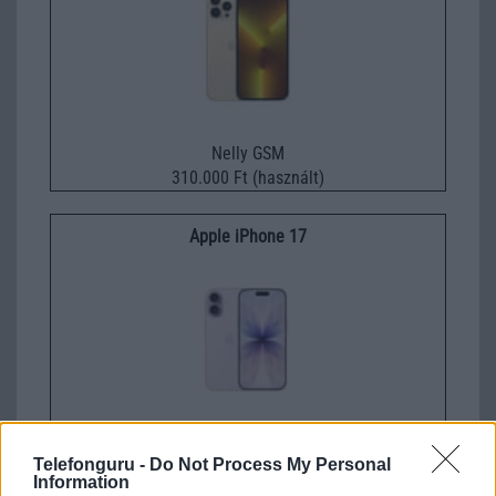
Nelly GSM
310.000 Ft (használt)
Apple iPhone 17
Euro Gsm
Telefonguru -
Do Not Process My Personal
295.000 Ft (új)
Information