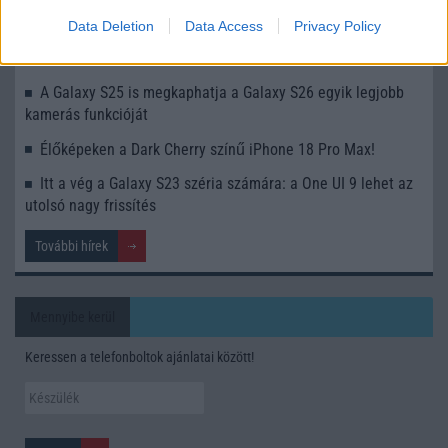
Ez a rejtett Samsung funkció teljesen megváltoztatja a
mobilhasználatot – sokan mégsem tudnak róla
Data Deletion
Data Access
Privacy Policy
Nem biztos, hogy érdemes kivárni az iPhone 18 Prot
A Galaxy S25 is megkaphatja a Galaxy S26 egyik legjobb
kamerás funkcióját
Élőképeken a Dark Cherry színű iPhone 18 Pro Max!
Itt a vég a Galaxy S23 széria számára: a One UI 9 lehet az
utolsó nagy frissítés
További hírek
Mennyibe kerül
Keressen a telefonboltok ajánlatai között!