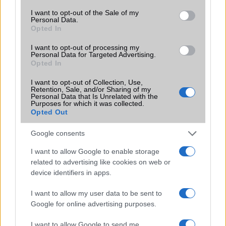
consent section.
I want to opt-out of the Sale of my
Personal Data.
Opted In
KAPCSOLÓDÓ HÍREK
I want to opt-out of processing my
Personal Data for Targeted Advertising.
Opted In
Pixel 9a: Új háttérképek szivárogtak ki a közelgő
megjelenés előtt
I want to opt-out of Collection, Use,
Retention, Sale, and/or Sharing of my
Google Phone és Contacts alkalmazásokban érkeznek a
Personal Data that Is Unrelated with the
Purposes for which it was collected.
testreszabható „calling cardok”
Opted Out
Google változások, amelyek lehet, hogy neked is fájni
Google consents
fognak
Apró, de látványos frissítést kap a Google Messages – így
I want to allow Google to enable storage
related to advertising like cookies on web or
változik a kamera és galéria Androidon
device identifiers in apps.
A Gmail Android-widgetje most még Material 3 Expressive-
stílusúbb lett a könnyebb használatért
I want to allow my user data to be sent to
Google for online advertising purposes.
Óriási Pixel 11 szivárgás: új chip, kamerák és egy
látványos funkció jöhet
I want to allow Google to send me