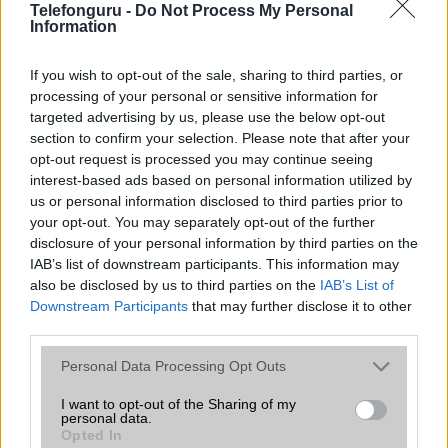
Telefonguru -
Do Not Process My Personal
mellett a régóta pletykált hajlítható iPhone Ultra is
Information
bemutatkozhat, miközben az áremelésekről szóló
találgatások továbbra is beárnyékolják a rajtot.
If you wish to opt-out of the sale, sharing to third parties, or
Az Android rejtett automatizmusai: hat
processing of your personal or sensitive information for
funkció, amely észrevétlenül könnyíti
targeted advertising by us, please use the below opt-out
meg a mindennapokat
section to confirm your selection. Please note that after your
opt-out request is processed you may continue seeing
2026.06.14
| Android Police
interest-based ads based on personal information utilized by
Sok felhasználó külön alkalmazásokra esküszik, pedig az
us or personal information disclosed to third parties prior to
Android már évek óta olyan intelligens funkciókat kínál,
your opt-out. You may separately opt-out of the further
amelyek maguktól dolgoznak a háttérben.
disclosure of your personal information by third parties on the
IAB’s list of downstream participants. This information may
Ez a rejtett Samsung funkció teljesen
also be disclosed by us to third parties on the
IAB’s List of
megváltoztatja a mobilhasználatot –
Downstream Participants
that may further disclose it to other
sokan mégsem tudnak róla
third parties.
2026.07.12
| Android Central
Please note that this website/app uses one or more Google
Az Edge Panel az egyik leghasznosabb funkció, amely
Personal Data Processing Opt Outs
services and may gather and store information including but
jelentősen felgyorsítja a mindennapi használatot,
not limited to your visit or usage behaviour. You may click to
I want to opt-out of the Sharing of my
miközben a Pixel telefonokból továbbra is hiányzik.
personal data.
grant or deny consent to Google and its third-party tags to
Opted In
use your data for below specified purposes in below Google