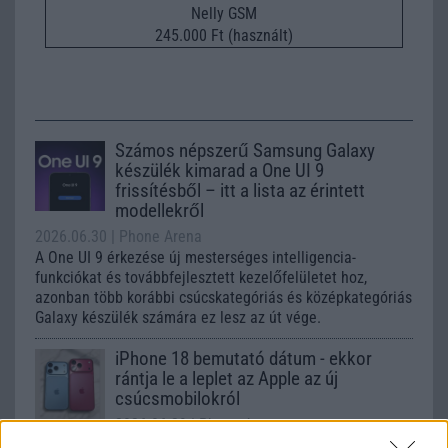
Nelly GSM
245.000 Ft (használt)
Számos népszerű Samsung Galaxy
készülék kimarad a One UI 9
frissítésből – itt a lista az érintett
modellekről
2026.06.30
| Phone Arena
A One UI 9 érkezése új mesterséges intelligencia-
funkciókat és továbbfejlesztett kezelőfelületet hoz,
azonban több korábbi csúcskategóriás és középkategóriás
Galaxy készülék számára ez lesz az út vége.
iPhone 18 bemutató dátum - ekkor
rántja le a leplet az Apple az új
csúcsmobilokról
2026.06.29
| Phone Arena
A szeptemberi eseményen az iPhone 18 Pro modellek