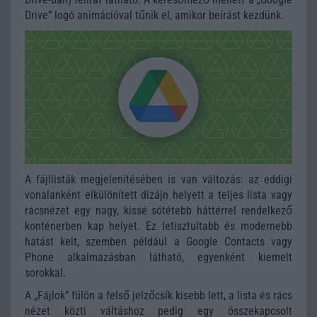
Drive” logó animációval tűnik el, amikor beírást kezdünk.
A fájllisták megjelenítésében is van változás: az eddigi
vonalanként elkülönített dizájn helyett a teljes lista vagy
rácsnézet egy nagy, kissé sötétebb háttérrel rendelkező
konténerben kap helyet. Ez letisztultabb és modernebb
hatást kelt, szemben például a Google Contacts vagy
Phone alkalmazásban látható, egyenként kiemelt
sorokkal.
A „Fájlok” fülön a felső jelzőcsík kisebb lett, a lista és rács
nézet közti váltáshoz pedig egy összekapcsolt