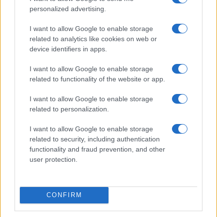
personalized advertising.
Fontos változás érkezik Androidra: te döntheted el, mit
ment el rólad a Google
I want to allow Google to enable storage
Pixel 11a: kiszivárogtak az első részletek – új Tensor G6
related to analytics like cookies on web or
chipet és fényesebb kijelzőt kaphat
device identifiers in apps.
I want to allow Google to enable storage
További hírek
related to functionality of the website or app.
I want to allow Google to enable storage
related to personalization.
LEGOLVASOTTABBAK
I want to allow Google to enable storage
Számos népszerű Samsung Galaxy készülék kimarad a One
related to security, including authentication
UI 9 frissítésből – itt a lista az érintett modellekről
functionality and fraud prevention, and other
user protection.
iPhone 18 bemutató dátum - ekkor rántja le a leplet az
Apple az új csúcsmobilokról
Az Android rejtett automatizmusai: hat funkció, amely
CONFIRM
észrevétlenül könnyíti meg a mindennapokat