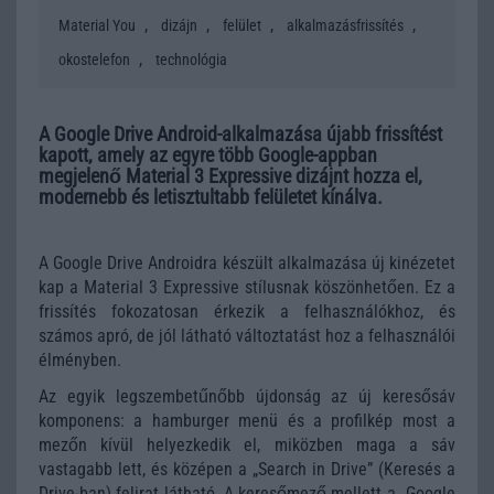
,
,
,
,
Material You
dizájn
felület
alkalmazásfrissítés
,
okostelefon
technológia
A Google Drive Android-alkalmazása újabb frissítést
kapott, amely az egyre több Google-appban
megjelenő Material 3 Expressive dizájnt hozza el,
modernebb és letisztultabb felületet kínálva.
A Google Drive Androidra készült alkalmazása új kinézetet
kap a Material 3 Expressive stílusnak köszönhetően. Ez a
frissítés fokozatosan érkezik a felhasználókhoz, és
számos apró, de jól látható változtatást hoz a felhasználói
élményben.
Az egyik legszembetűnőbb újdonság az új keresősáv
komponens: a hamburger menü és a profilkép most a
mezőn kívül helyezkedik el, miközben maga a sáv
vastagabb lett, és középen a „Search in Drive” (Keresés a
Drive-ban) felirat látható. A keresőmező mellett a „Google