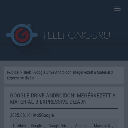
Toggle
naviga
Főoldal
>
Hírek
>
Google Drive Androidon: megérkezett a Material 3
Expressive dizájn
GOOGLE DRIVE ANDROIDON: MEGÉRKEZETT A
MATERIAL 3 EXPRESSIVE DIZÁJN
2025.08.16| 9to5Google
Címkék:
,
,
,
,
Google
Google Drive
Android
Material 3