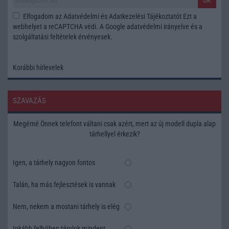
Elfogadom az
Adatvédelmi és Adatkezelési Tájékoztatót
Ezt a
webhelyet a reCAPTCHA védi. A Google
adatvédelmi irányelve
és a
szolgáltatási feltételek
érvényesek.
Korábbi hírlevelek
SZAVAZÁS
Megérné Önnek telefont váltani csak azért, mert az új modell dupla alap
tárhellyel érkezik?
Igen, a tárhely nagyon fontos
Talán, ha más fejlesztések is vannak
Nem, nekem a mostani tárhely is elég
Inkább felhőben tárolok mindent