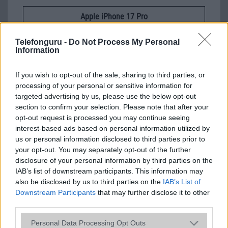
Apple iPhone 17 Pro
Telefonguru -
Do Not Process My Personal
Information
If you wish to opt-out of the sale, sharing to third parties, or
processing of your personal or sensitive information for
targeted advertising by us, please use the below opt-out
section to confirm your selection. Please note that after your
Nyugati GSM
opt-out request is processed you may continue seeing
435.000 Ft (új)
interest-based ads based on personal information utilized by
us or personal information disclosed to third parties prior to
your opt-out. You may separately opt-out of the further
disclosure of your personal information by third parties on the
IAB’s list of downstream participants. This information may
also be disclosed by us to third parties on the
Számos népszerű Samsung Galaxy
IAB’s List of
készülék kimarad a One UI 9
Downstream Participants
that may further disclose it to other
frissítésből – itt a lista az érintett
third parties.
modellekről
Please note that this website/app uses one or more Google
Personal Data Processing Opt Outs
2026.06.30
| Phone Arena