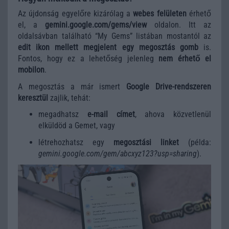
Az újdonság egyelőre kizárólag a
webes felületen
érhető
el, a
gemini.google.com/gems/view
oldalon. Itt az
oldalsávban található “My Gems” listában mostantól az
edit ikon mellett megjelent egy megosztás gomb
is.
Fontos, hogy ez a lehetőség jelenleg
nem érhető el
mobilon
.
A megosztás a már ismert
Google Drive-rendszeren
keresztül
zajlik, tehát:
megadhatsz
e-mail címet
, ahova közvetlenül
elküldöd a Gemet, vagy
létrehozhatsz egy
megosztási linket
(példa:
gemini.google.com/gem/abcxyz123?usp=sharing
).