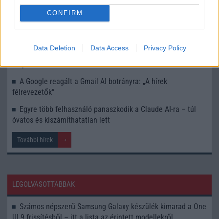
szövegek megértése
CONFIRM
Új AI-kísérleti funkciókat kapott a Google Home: így
próbálhatod ki a Geminit az otthonodban
Data Deletion
Data Access
Privacy Policy
Pixel Watch 4 szivárgás: új dizájn, gyorsabb töltés és AI-
alapú funkciók
A Google reagált a Gmail AI botrányra: „A hírek
félrevezetők”
Egyre több felhasználó panaszkodik a Claude AI-ra – túl
óvatos és kiszámíthatatlan lett
További hírek
LEGOLVASOTTABBAK
Számos népszerű Samsung Galaxy készülék kimarad a One
UI 9 frissítésből – itt a lista az érintett modellekről