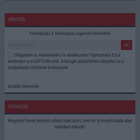
HÍRLEVÉL
Feliratkozás a Telefonguru ingyenes hírlevelére
OK
Elfogadom az
Adatvédelmi és Adatkezelési Tájékoztatót
Ezt a
webhelyet a reCAPTCHA védi. A Google
adatvédelmi irányelve
és a
szolgáltatási feltételek
érvényesek.
Korábbi hírlevelek
SZAVAZÁS
Megérné Önnek telefont váltani csak azért, mert az új modell dupla alap
tárhellyel érkezik?