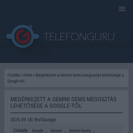
Toggle
naviga
Főoldal
>
Hírek
>
Megérkezett a Gemini Gems megosztás lehetősége a
Google-től
MEGÉRKEZETT A GEMINI GEMS MEGOSZTÁS
LEHETŐSÉGE A GOOGLE-TŐL
2025.09.18| 9to5Google
Címkék:
,
,
,
Google
Gemini
Gemini Gems