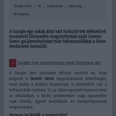
,
,
,
,
Google Drive
AI
megosztás
újdonság
Workspace
A Google egy sokak által várt funkciót tett elérhetővé:
mostantól könnyedén megoszthatjuk saját Gemini
Gems gyűjteményünket más felhasználókkal a Drive-
rendszeren keresztül.
További friss mobiltelefonos hírek! Kattintson ide!
A Google idén júniusban először mutatta be, hogy
dolgozik a
Gemini Gems
megosztásának lehetőségén,
most pedig a funkció hivatalosan is elérhetővé vált a
felhasználók számára. Ez az újítás egyaránt hasznos lehet
az oktatásban, a közös projektekben vagy egyszerűen
csak ötletek, egyedi beállítások és munkafolyamatok
megosztására.
Hogyan működik a megosztás?