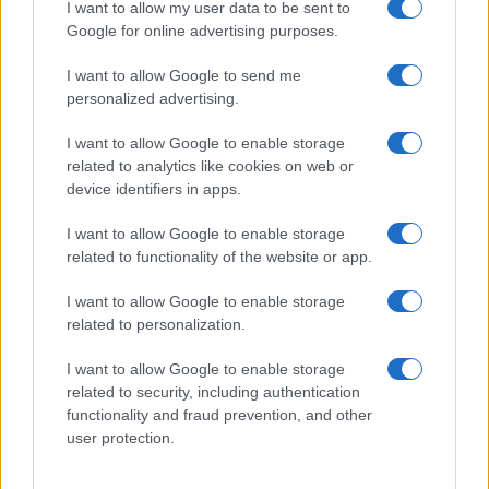
I want to allow my user data to be sent to
Google for online advertising purposes.
Ez a rejtett Samsung funkció teljesen
megváltoztatja a mobilhasználatot –
I want to allow Google to send me
sokan mégsem tudnak róla
personalized advertising.
2026.07.12
| Android Central
Az Edge Panel az egyik leghasznosabb funkció, amely
I want to allow Google to enable storage
jelentősen felgyorsítja a mindennapi használatot,
related to analytics like cookies on web or
miközben a Pixel telefonokból továbbra is hiányzik.
device identifiers in apps.
I want to allow Google to enable storage
related to functionality of the website or app.
I want to allow Google to enable storage
KAPCSOLÓDÓ HÍREK
related to personalization.
I want to allow Google to enable storage
Android: napi 700 ezer aktiválás
related to security, including authentication
Google Drive 5 gigabájt ingyen tárhellyel
functionality and fraud prevention, and other
user protection.
Mesterséges intelligencia mobilon a Google-től
A Google újítása iOS-en: egyszerűbbé válik az összetett