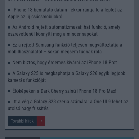
iPhone 18 bemutató dátum - ekkor rántja le a leplet az
Apple az új csúcsmobilokról
Az Android rejtett automatizmusai: hat funkció, amely
észrevétlenül könnyíti meg a mindennapokat
Ez a rejtett Samsung funkció teljesen megváltoztatja a
mobilhasználatot – sokan mégsem tudnak róla
Nem biztos, hogy érdemes kivárni az iPhone 18 Prot
A Galaxy S25 is megkaphatja a Galaxy S26 egyik legjobb
kamerás funkcióját
Élőképeken a Dark Cherry színű iPhone 18 Pro Max!
Itt a vég a Galaxy S23 széria számára: a One UI 9 lehet az
utolsó nagy frissítés
További hírek