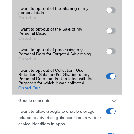
services and may gather and store information including but
A One UI 9 érkezése új mesterséges intelligencia-
not limited to your visit or usage behaviour. You may click to
I want to opt-out of the Sharing of my
funkciókat és továbbfejlesztett kezelőfelületet hoz,
personal data.
grant or deny consent to Google and its third-party tags to
azonban több korábbi csúcskategóriás és középkategóriás
Opted In
use your data for below specified purposes in below Google
Galaxy készülék számára ez lesz az út vége.
consent section.
I want to opt-out of the Sale of my
Personal Data.
iPhone 18 bemutató dátum - ekkor
Opted In
rántja le a leplet az Apple az új
csúcsmobilokról
I want to opt-out of processing my
Personal Data for Targeted Advertising.
2026.06.29
| Phone Arena
Opted In
A szeptemberi eseményen az iPhone 18 Pro modellek
mellett a régóta pletykált hajlítható iPhone Ultra is
I want to opt-out of Collection, Use,
bemutatkozhat, miközben az áremelésekről szóló
Retention, Sale, and/or Sharing of my
Personal Data that Is Unrelated with the
találgatások továbbra is beárnyékolják a rajtot.
Purposes for which it was collected.
Opted Out
Az Android rejtett automatizmusai: hat
funkció, amely észrevétlenül könnyíti
Google consents
meg a mindennapokat
I want to allow Google to enable storage
2026.06.14
| Android Police
related to advertising like cookies on web or
Sok felhasználó külön alkalmazásokra esküszik, pedig az
Android már évek óta olyan intelligens funkciókat kínál,
device identifiers in apps.
amelyek maguktól dolgoznak a háttérben.