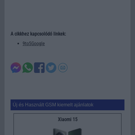
A cikkhez kapcsolódó linkek:
9to5Google
Új és Használt GSM kiemelt ajánlatok
Xiaomi 15