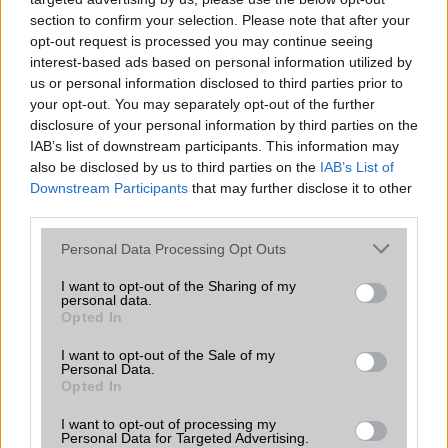
2026.06.30
| Phone Arena
A One UI 9 érkezése új mesterséges intelligencia-
section to confirm your selection. Please note that after your
funkciókat és továbbfejlesztett kezelőfelületet hoz,
opt-out request is processed you may continue seeing
azonban több korábbi csúcskategóriás és középkategóriás
interest-based ads based on personal information utilized by
Galaxy készülék számára ez lesz az út vége.
us or personal information disclosed to third parties prior to
your opt-out. You may separately opt-out of the further
iPhone 18 bemutató dátum - ekkor
disclosure of your personal information by third parties on the
rántja le a leplet az Apple az új
IAB’s list of downstream participants. This information may
csúcsmobilokról
also be disclosed by us to third parties on the
IAB’s List of
2026.06.29
| Phone Arena
Downstream Participants
that may further disclose it to other
A szeptemberi eseményen az iPhone 18 Pro modellek
third parties.
mellett a régóta pletykált hajlítható iPhone Ultra is
Please note that this website/app uses one or more Google
bemutatkozhat, miközben az áremelésekről szóló
Personal Data Processing Opt Outs
services and may gather and store information including but
találgatások továbbra is beárnyékolják a rajtot.
not limited to your visit or usage behaviour. You may click to
I want to opt-out of the Sharing of my
personal data.
Az Android rejtett automatizmusai: hat
grant or deny consent to Google and its third-party tags to
Opted In
funkció, amely észrevétlenül könnyíti
use your data for below specified purposes in below Google
meg a mindennapokat
consent section.
I want to opt-out of the Sale of my
Personal Data.
2026.06.14
| Android Police
Opted In
Sok felhasználó külön alkalmazásokra esküszik, pedig az
Android már évek óta olyan intelligens funkciókat kínál,
I want to opt-out of processing my
amelyek maguktól dolgoznak a háttérben.
Personal Data for Targeted Advertising.