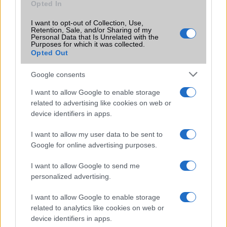
Opted In
Ez a rejtett Samsung funkció teljesen
I want to opt-out of Collection, Use,
Retention, Sale, and/or Sharing of my
megváltoztatja a mobilhasználatot –
Personal Data that Is Unrelated with the
sokan mégsem tudnak róla
Purposes for which it was collected.
Opted Out
2026.07.12
| Android Central
Az Edge Panel az egyik leghasznosabb funkció, amely
Google consents
jelentősen felgyorsítja a mindennapi használatot,
miközben a Pixel telefonokból továbbra is hiányzik.
I want to allow Google to enable storage
related to advertising like cookies on web or
device identifiers in apps.
I want to allow my user data to be sent to
Google for online advertising purposes.
KAPCSOLÓDÓ HÍREK
I want to allow Google to send me
A Telekom a legjobb Európában
personalized advertising.
Lenyűgöző kijelzővel, mesterséges intelligenciával és
I want to allow Google to enable storage
hosszú szoftvertámogatással mutatkozott be a Samsung
related to analytics like cookies on web or
Galaxy A27 5G
device identifiers in apps.