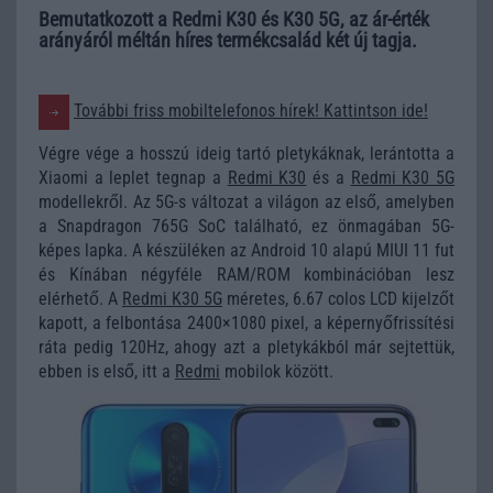
Bemutatkozott a Redmi K30 és K30 5G, az ár-érték
arányáról méltán híres termékcsalád két új tagja.
További friss mobiltelefonos hírek! Kattintson ide!
Végre vége a hosszú ideig tartó pletykáknak, lerántotta a
Xiaomi a leplet tegnap a
Redmi K30
és a
Redmi K30 5G
modellekről. Az 5G-s változat a világon az első, amelyben
a Snapdragon 765G SoC található, ez önmagában 5G-
képes lapka. A készüléken az Android 10 alapú MIUI 11 fut
és Kínában négyféle RAM/ROM kombinációban lesz
elérhető. A
Redmi K30 5G
méretes, 6.67 colos LCD kijelzőt
kapott, a felbontása 2400×1080 pixel, a képernyőfrissítési
ráta pedig 120Hz, ahogy azt a pletykákból már sejtettük,
ebben is első, itt a
Redmi
mobilok között.