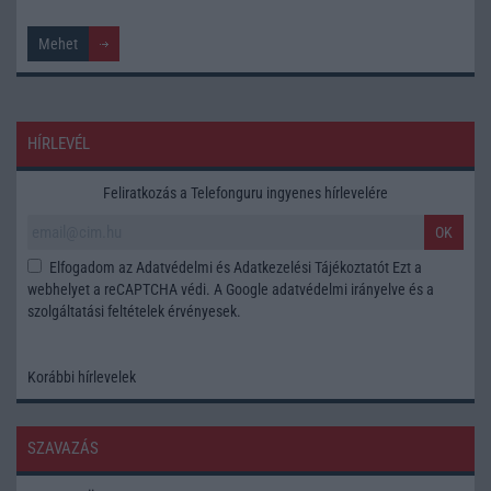
HÍRLEVÉL
Feliratkozás a Telefonguru ingyenes hírlevelére
OK
Elfogadom az
Adatvédelmi és Adatkezelési Tájékoztatót
Ezt a
webhelyet a reCAPTCHA védi. A Google
adatvédelmi irányelve
és a
szolgáltatási feltételek
érvényesek.
Korábbi hírlevelek
SZAVAZÁS