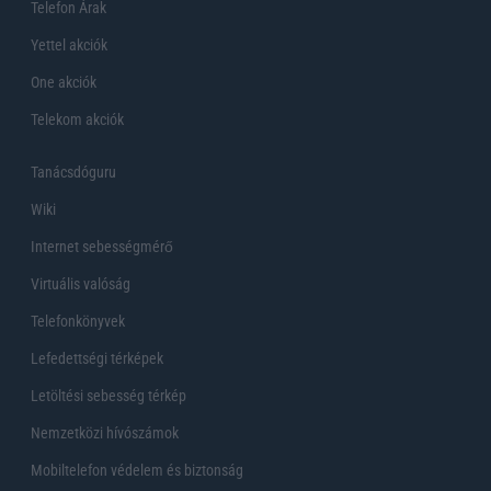
Telefon Árak
Yettel akciók
One akciók
Telekom akciók
Tanácsdóguru
Wiki
Internet sebességmérő
Virtuális valóság
Telefonkönyvek
Lefedettségi térképek
Letöltési sebesség térkép
Nemzetközi hívószámok
Mobiltelefon védelem és biztonság