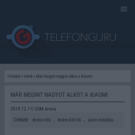
Toggle
naviga
Főoldal
>
Hírek
>
Már megint nagyot alkot a Xiaomi
MÁR MEGINT NAGYOT ALKOT A XIAOMI
2019.12.11| GSM Arena
Címkék:
,
,
Redmi K30
Redmi K30 5G
üzleti mobilitás