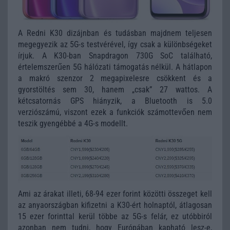
A Redni K30 dizájnban és tudásban majdnem teljesen
megegyezik az 5G-s testvérével, így csak a különbségeket
írjuk. A K30-ban Snapdragon 730G SoC található,
értelemszerűen 5G hálózati támogatás nélkül. A hátlapon
a makró szenzor 2 megapixelesre csökkent és a
gyorstöltés sem 30, hanem „csak” 27 wattos. A
kétcsatornás GPS hiányzik, a Bluetooth is 5.0
verziószámú, viszont ezek a funkciók számottevően nem
teszik gyengébbé a 4G-s modellt.
Ami az árakat illeti, 68-94 ezer forint közötti összeget kell
az anyaországban kifizetni a K30-ért holnaptól, átlagosan
15 ezer forinttal kerül többe az 5G-s felár, ez utóbbiról
azonban nem tudni, hogy Európában kapható lesz-e,