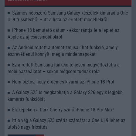
Számos népszerű Samsung Galaxy készülék kimarad a One
UI 9 frissítésből – itt a lista az érintett modellekről
iPhone 18 bemutató dátum - ekkor rántja le a leplet az
Apple az új csúcsmobilokról
Az Android rejtett automatizmusai: hat funkció, amely
észrevétlenül könnyíti meg a mindennapokat
Ez a rejtett Samsung funkció teljesen megváltoztatja a
mobilhasználatot – sokan mégsem tudnak róla
Nem biztos, hogy érdemes kivárni az iPhone 18 Prot
A Galaxy S25 is megkaphatja a Galaxy S26 egyik legjobb
kamerás funkcióját
Élőképeken a Dark Cherry színű iPhone 18 Pro Max!
Itt a vég a Galaxy S23 széria számára: a One UI 9 lehet az
utolsó nagy frissítés