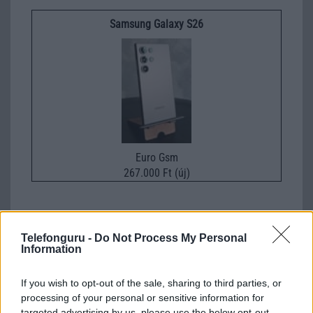
Samsung Galaxy S26
Euro Gsm
267.000 Ft (új)
Telefonguru -
Do Not Process My Personal
Information
Számos népszerű Samsung Galaxy
készülék kimarad a One UI 9
frissítésből – itt a lista az érintett
If you wish to opt-out of the sale, sharing to third parties, or
modellekről
processing of your personal or sensitive information for
targeted advertising by us, please use the below opt-out