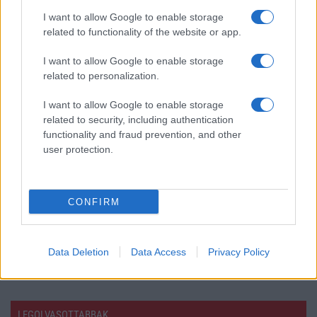
Újabb pletyka rengetheti meg az Android piacát: a OnePlus
I want to allow Google to enable storage
mellett a realme jövője is bizonytalanná válhat
related to functionality of the website or app.
Egy korszaknak vége: a OnePlus hivatalosan is kivonul
Európából és Észak-Amerikából
I want to allow Google to enable storage
related to personalization.
A Tomorrowland Belgium 2026 fesztivál fő partnere az
Anker
I want to allow Google to enable storage
related to security, including authentication
Akár 19 nap egyetlen töltéssel: bemutatkozott a Nokia 123
functionality and fraud prevention, and other
Shield, amely szándékosan nem akar okostelefon lenni
user protection.
Videós szelfivel is bejelentkezhetünk a Google-fiókba: új
azonosítási megoldást vezetett be a Google
CONFIRM
Bemutatkozott a CMF Clip Pro: a Nothing első nyitott
kialakítású fülre csíptethető vezeték nélküli fülhallgatója
További hírek
Data Deletion
Data Access
Privacy Policy
LEGOLVASOTTABBAK