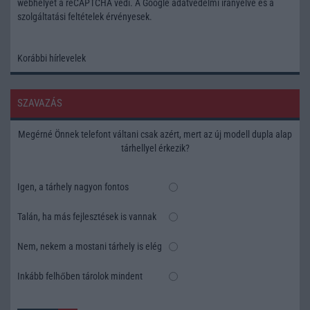
webhelyet a reCAPTCHA védi. A Google
adatvédelmi irányelve
és a
szolgáltatási feltételek
érvényesek.
Korábbi hírlevelek
SZAVAZÁS
Megérné Önnek telefont váltani csak azért, mert az új modell dupla alap
tárhellyel érkezik?
Igen, a tárhely nagyon fontos
Talán, ha más fejlesztések is vannak
Nem, nekem a mostani tárhely is elég
Inkább felhőben tárolok mindent