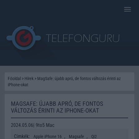
Toggle
naviga
Főoldal
>
Hírek
>
MagSafe: újabb apró, de fontos változás érinti az
iPhone-okat
MAGSAFE: ÚJABB APRÓ, DE FONTOS
VÁLTOZÁS ÉRINTI AZ IPHONE-OKAT
2024.05.06| 9to5 Mac
Címkék:
,
,
Apple iPhone 16
Magsafe
Qi2