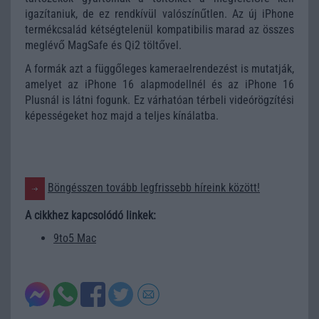
igazítaniuk, de ez rendkívül valószínűtlen. Az új iPhone
termékcsalád kétségtelenül kompatibilis marad az összes
meglévő MagSafe és Qi2 töltővel.
A formák azt a függőleges kameraelrendezést is mutatják,
amelyet az iPhone 16 alapmodellnél és az iPhone 16
Plusnál is látni fogunk. Ez várhatóan térbeli videórögzítési
képességeket hoz majd a teljes kínálatba.
Böngésszen tovább legfrissebb híreink között!
A cikkhez kapcsolódó linkek:
9to5 Mac