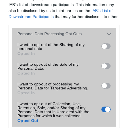
találgatások továbbra is beárnyékolják a rajtot.
IAB’s list of downstream participants. This information may
also be disclosed by us to third parties on the
IAB’s List of
Az Android rejtett automatizmusai: hat
Downstream Participants
that may further disclose it to other
funkció, amely észrevétlenül könnyíti
third parties.
meg a mindennapokat
Please note that this website/app uses one or more Google
2026.06.14
| Android Police
Personal Data Processing Opt Outs
services and may gather and store information including but
Sok felhasználó külön alkalmazásokra esküszik, pedig az
Android már évek óta olyan intelligens funkciókat kínál,
not limited to your visit or usage behaviour. You may click to
I want to opt-out of the Sharing of my
personal data.
amelyek maguktól dolgoznak a háttérben.
grant or deny consent to Google and its third-party tags to
Opted In
use your data for below specified purposes in below Google
consent section.
I want to opt-out of the Sale of my
Ez a rejtett Samsung funkció teljesen
Personal Data.
megváltoztatja a mobilhasználatot –
Opted In
sokan mégsem tudnak róla
I want to opt-out of processing my
2026.07.12
| Android Central
Personal Data for Targeted Advertising.
Az Edge Panel az egyik leghasznosabb funkció, amely
Opted In
jelentősen felgyorsítja a mindennapi használatot,
miközben a Pixel telefonokból továbbra is hiányzik.
I want to opt-out of Collection, Use,
Retention, Sale, and/or Sharing of my
Personal Data that Is Unrelated with the
Purposes for which it was collected.
Opted Out