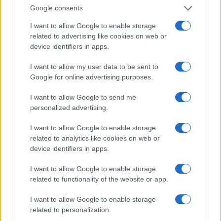
Google consents
KAPCSOLÓDÓ HÍREK
I want to allow Google to enable storage
related to advertising like cookies on web or
Nomad Stand One Max 3. generáció: Prémium töltés
device identifiers in apps.
minden Apple eszköznek
I want to allow my user data to be sent to
Kiderült, hogy a Qi2 szabvány nem igényli feltétlenül a
Google for online advertising purposes.
mágneseket
Az Apple új MagSafe töltője Qi2-t kap, de az Apple
I want to allow Google to send me
technológiája továbbra is gyorsabban tölt
personalized advertising.
Az iPhone 16 termékcsalád új vezeték nélküli töltési
I want to allow Google to enable storage
sebességei: Érdemes frissíteni?
related to analytics like cookies on web or
device identifiers in apps.
Samsung és a Qi2: A Galaxy S25 sorozat és a mágneses
töltés új kihívásai
I want to allow Google to enable storage
related to functionality of the website or app.
A Galaxy S26 széria hatalmas vezeték nélküli töltési ugrást
kap – jönnek a Qi2 mágnesek is
I want to allow Google to enable storage
Clicks Power Keyboard - a billentyűzet, ami tölti is a
related to personalization.
telefonod