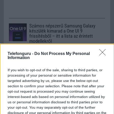
Számos népszerű Samsung Galaxy
készülék kimarad a One UI 9
frissítésből – itt a lista az érintett
modellekről
2026.06.30
| Phone Arena
A One UI 9 érkezése új mesterséges intelligencia-
Telefonguru -
Do Not Process My Personal
Information
funkciókat és továbbfejlesztett kezelőfelületet hoz,
azonban több korábbi csúcskategóriás és középkategóriás
Galaxy készülék számára ez lesz az út vége.
If you wish to opt-out of the sale, sharing to third parties, or
processing of your personal or sensitive information for
iPhone 18 bemutató dátum - ekkor
targeted advertising by us, please use the below opt-out
rántja le a leplet az Apple az új
section to confirm your selection. Please note that after your
csúcsmobilokról
opt-out request is processed you may continue seeing
2026.06.29
| Phone Arena
interest-based ads based on personal information utilized by
A szeptemberi eseményen az iPhone 18 Pro modellek
us or personal information disclosed to third parties prior to
mellett a régóta pletykált hajlítható iPhone Ultra is
your opt-out. You may separately opt-out of the further
bemutatkozhat, miközben az áremelésekről szóló
disclosure of your personal information by third parties on the