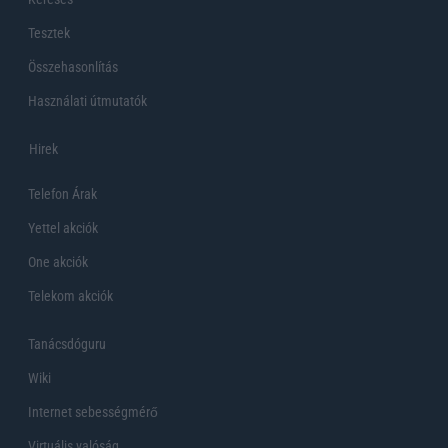
Tesztek
Összehasonlítás
Használati útmutatók
Hirek
Telefon Árak
Yettel akciók
One akciók
Telekom akciók
Tanácsdóguru
Wiki
Internet sebességmérő
Virtuális valóság