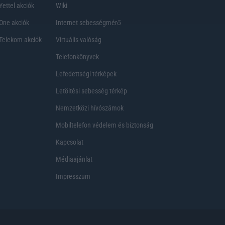
Yettel akciók
Wiki
One akciók
Internet sebességmérő
Telekom akciók
Virtuális valóság
Telefonkönyvek
Lefedettségi térképek
Letöltési sebesség térkép
Nemzetközi hívószámok
Mobiltelefon védelem és biztonság
Kapcsolat
Médiaajánlat
Impresszum