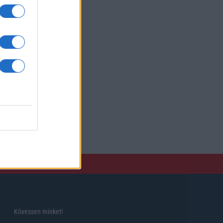
kan
xel
Kövessen minket!