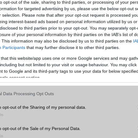
 a legfrissebb híreink között!
to opt-out of the sale, sharing to third parties, or processing of your per
formation for targeted advertising by us, please use the below opt-out s
r selection. Please note that after your opt-out request is processed y
eing interest-based ads based on personal information utilized by us or
ó linkek:
disclosed to third parties prior to your opt-out. You may separately opt-
losure of your personal information by third parties on the IAB’s list of
. This information may also be disclosed by us to third parties on the
IA
Participants
that may further disclose it to other third parties.
 that this website/app uses one or more Google services and may gath
including but not limited to your visit or usage behaviour. You may click 
 to Google and its third-party tags to use your data for below specifi
ogle consent section.
l Data Processing Opt Outs
SM kiemelt ajánlatok
o opt-out of the Sharing of my personal data.
xy S26
Samsung Galaxy S25 Ultra
Samsung Galaxy S26 Ultr
In
o opt-out of the Sale of my Personal Data.
In