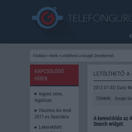
Főoldal
>
Hírek
>
Letölthető a Google Zenekereső
KAPCSOLÓDÓ
LETÖLTHETŐ A
HÍREK
2012.07.02| Daily M
Ingyen zene,
Címkék:
Google So
legálisan
Hasznos kis mod
2011-es Xperiákra
A keresőóriás az A
Search widget.
Lekerekített