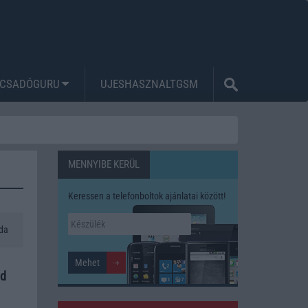
CSADÓGURU
UJESHASZNALTGSM
MENNYIBE KERÜL
Keressen a telefonboltok ajánlatai között!
da
nd