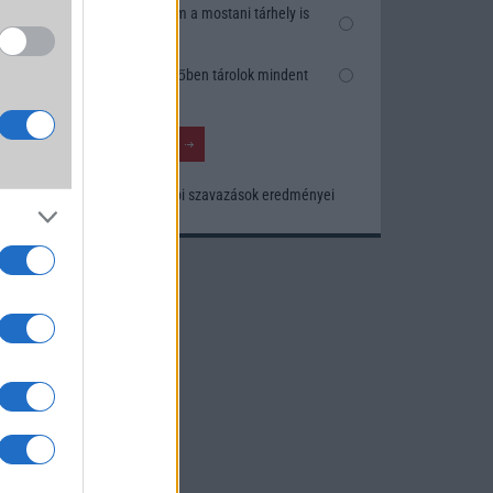
Nem, nekem a mostani tárhely is
elég
Inkább felhőben tárolok mindent
Korábbi szavazások eredményei
um -
az
okról
 Pro
t,
a