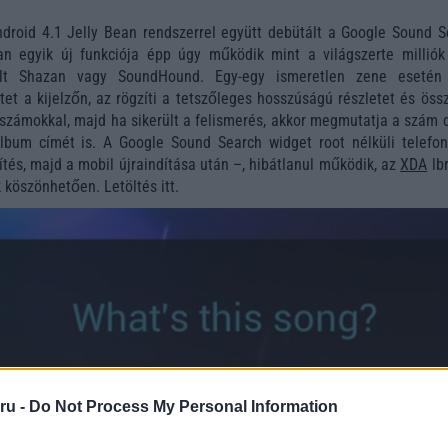
droid 4.1 Jelly Bean rendszerrel együtt debütált a Google Sound S
an egyik új funkciója épp úgy működik mint a világszerte milliók 
ált Shazan vagy SoundHound. Egy-egy ismeretlen zene esetén
t a kijelzőn, az rögzíti a tetszőleges hosszúságú részletet és össz
t számokkal, majd ha sikerült a felismerés, akkor megmutatja a szám 
lbum címét is. A Google Sound Search widget root nélküli telefon
ítés, majd a mobil újraindítása után –, hibátlanul működik, az
XDA
lbr
köszönhetően. Letöltés itt.
ru -
Do Not Process My Personal Information