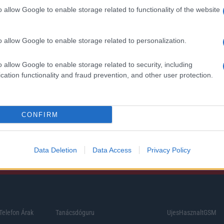
o allow Google to enable storage related to functionality of the website
oid rejtett
Ez a rejtett Samsung
tizmusai: hat
funkció teljesen
ó, amely észrevétlenül
megváltoztatja a
o allow Google to enable storage related to personalization.
ti meg a
mobilhasználatot – so
mégsem tudnak róla
o allow Google to enable storage related to security, including
d Police
2026.07.12
| Android Central
cation functionality and fraud prevention, and other user protection.
ön alkalmazásokra
Az Edge Panel az egyik leghasznosabb
Android már évek óta
funkció, amely jelentősen felgyorsítja a
nkciókat kínál, amelyek
mindennapi használatot, miközben a Pi
a háttérben.
telefonokból továbbra is hiányzik.
CONFIRM
Data Deletion
Data Access
Privacy Policy
Telefon Árak
Tanácsdóguru
UjesHasznaltGSM