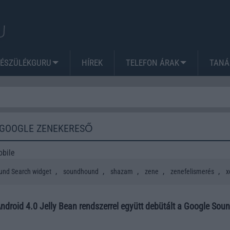
KÉSZÜLÉKGURU
HÍREK
TELEFON ÁRAK
TANÁ
 GOOGLE ZENEKERESŐ
obile
,
,
,
,
,
und Search widget
soundhound
shazam
zene
zenefelismerés
x
ndroid 4.0 Jelly Bean rendszerrel együtt debütált a Google Sou