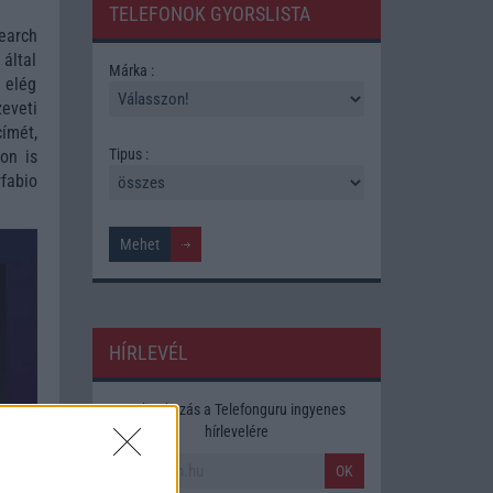
TELEFONOK GYORSLISTA
earch
által
Márka :
 elég
eveti
címét,
Tipus :
on is
fabio
HÍRLEVÉL
Feliratkozás a Telefonguru ingyenes
hírlevelére
OK