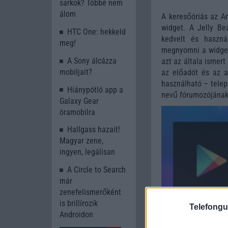
sarkok? Többé nem
álom
A keresőóriás az An
widget. A Jelly Be
HTC One: hekkeld
kedvelt és haszn
meg!
megnyomni a widgete
A Sony álcázza
azt az általa ismer
mobiljait?
az előadót és az a
használható – telep
Hiánypótló app a
nevű fórumozójának 
Galaxy Gear
óramobilra
Hallgass hazait!
Magyar zene,
ingyen, legálisan
A Circle to Search
már
zenefelismerőként
is brillírozik
Telefongu
Androidon