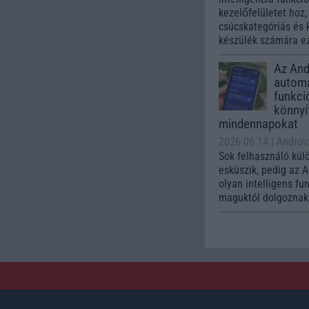
kezelőfelületet hoz
csúcskategóriás és 
készülék számára ez
Az Andr
automa
funkci
könnyí
mindennapokat
2026.06.14
| Androi
Sok felhasználó kül
esküszik, pedig az 
olyan intelligens fu
maguktól dolgoznak 