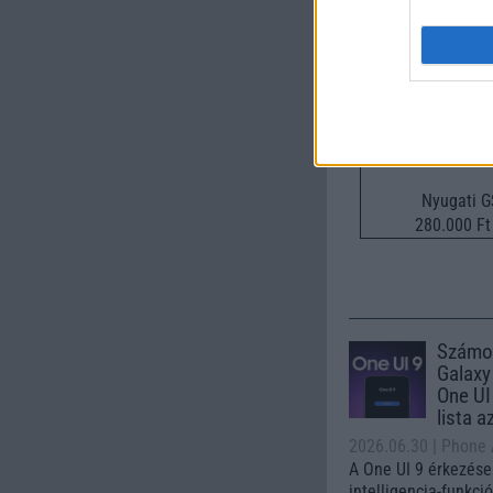
Nyugati 
280.000 Ft 
Számo
Galaxy
One UI 
lista a
2026.06.30
| Phone
A One UI 9 érkezése
intelligencia-funkci