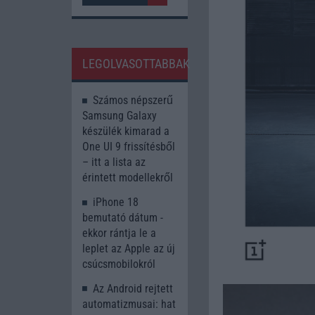
LEGOLVASOTTABBAK
Számos népszerű
Samsung Galaxy
készülék kimarad a
One UI 9 frissítésből
– itt a lista az
érintett modellekről
iPhone 18
bemutató dátum -
ekkor rántja le a
leplet az Apple az új
csúcsmobilokról
Az Android rejtett
automatizmusai: hat