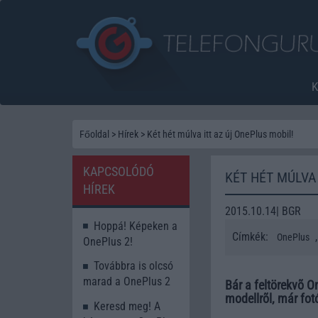
Főoldal
>
Hírek
>
Két hét múlva itt az új OnePlus mobil!
KAPCSOLÓDÓ
KÉT HÉT MÚLVA 
HÍREK
2015.10.14| BGR
Hoppá! Képeken a
Címkék:
OnePlus
OnePlus 2!
Továbbra is olcsó
marad a OnePlus 2
Bár a feltörekvõ O
modellrõl, már fo
Keresd meg! A