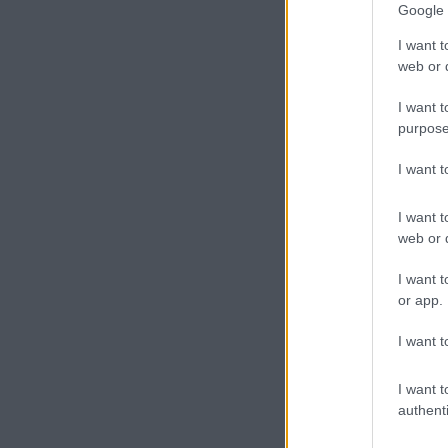
Google 
I want t
web or d
I want t
purpose
A cikkhez kapcsolód
I want 
BGR
I want t
web or d
I want t
or app.
I want t
I want t
Új és Használt G
authenti
Apple iPhone