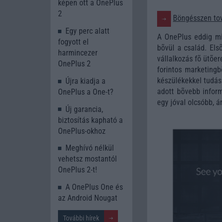
képen ott a OnePlus
2
Böngésszen tov
Egy perc alatt
A OnePlus eddig mi
fogyott el
bõvül a család. Els
harmincezer
vállalkozás fõ ütõer
OnePlus 2
forintos marketingb
készülékekkel tudás
Újra kiadja a
adott bõvebb inform
OnePlus a One-t?
egy jóval olcsóbb, 
Új garancia,
biztosítás kapható a
OnePlus-okhoz
Meghívó nélkül
vehetsz mostantól
OnePlus 2-t!
A OnePlus One és
az Android Nougat
További hírek