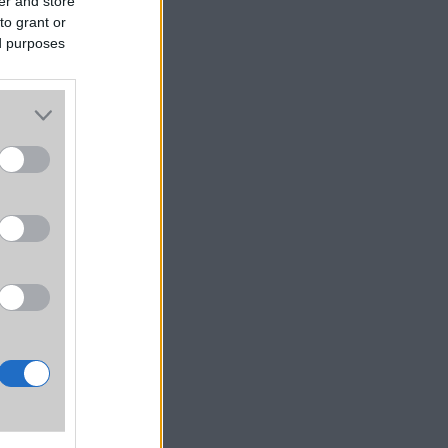
er and store
to grant or
ed purposes