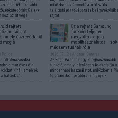
, azonban több korábbi
miközben az áremelésekről szóló
középkategóriás Galaxy
találgatások továbbra is beárnyékolják 
 lesz az út vége.
rajtot.
oid rejtett
Ez a rejtett Samsung
tizmusai: hat
funkció teljesen
ó, amely észrevétlenül
megváltoztatja a
ti meg a
mobilhasználatot – so
mégsem tudnak róla
d Police
2026.07.12
| Android Central
ön alkalmazásokra
Az Edge Panel az egyik leghasznosabb
Android már évek óta
funkció, amely jelentősen felgyorsítja a
nkciókat kínál, amelyek
mindennapi használatot, miközben a Pi
a háttérben.
telefonokból továbbra is hiányzik.