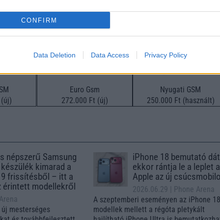
CONFIRM
Data Deletion
Data Access
Privacy Policy
GSM
Euro Gsm
Nyugati GSM
(új)
272.000 Ft (új)
250.000 Ft (használt)
s népszerű Samsung
iPhone 18 bemutató dát
 készülék kimarad a
ekkor rántja le a leplet 
9 frissítésből – itt a
Apple az új csúcsmobil
z érintett modellekről
2026.06.29
| Phone Arena
 Arena
A szeptemberi eseményen az iPhone 18
 új mesterséges
modellek mellett a régóta pletykált
ókat és továbbfejlesztett
hajlítható iPhone Ultra is bemutatkozha