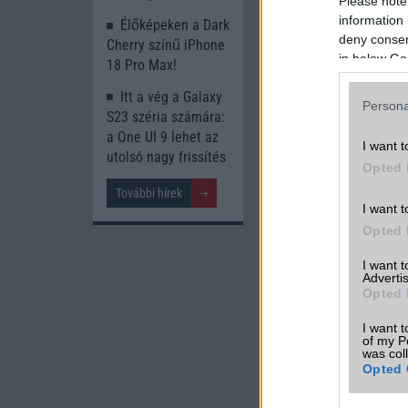
Please note
information 
Élőképeken a Dark
deny consent
Cherry színű iPhone
in below Go
18 Pro Max!
Itt a vég a Galaxy
Persona
S23 széria számára:
a One UI 9 lehet az
I want t
utolsó nagy frissítés
Opted 
További hírek
I want t
Opted 
I want 
Advertis
Opted 
I want t
of my P
was col
Opted 