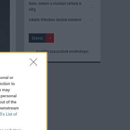
Nem, nekem a mostani tárhely is
elég
Inkább felhőben tárolok mindent
Korábbi szavazások eredményei
sonal or
ection to
ou may
 personal
out of the
 downstream
B’s List of