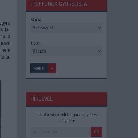
TELEFONOK GYORSLISTA
Márka :
egyre
A kis
 nulla
y nevû
Tipus :
re nem
tólag
HÍRLEVÉL
Feliratkozás a Telefonguru ingyenes
hírlevelére
OK