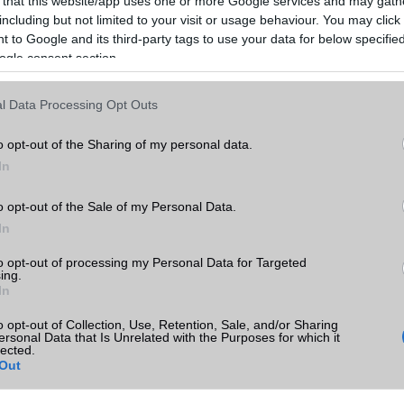
 that this website/app uses one or more Google services and may gath
including but not limited to your visit or usage behaviour. You may click 
 to Google and its third-party tags to use your data for below specifi
ogle consent section.
l Data Processing Opt Outs
o opt-out of the Sharing of my personal data.
In
o opt-out of the Sale of my Personal Data.
In
to opt-out of processing my Personal Data for Targeted
ing.
In
o opt-out of Collection, Use, Retention, Sale, and/or Sharing
ersonal Data that Is Unrelated with the Purposes for which it
lected.
Out