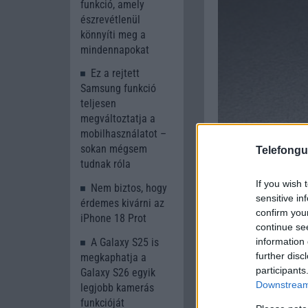
funkció, amely
észrevétlenül
könnyíti meg a
mindennapokat
Ez a rejtett
Samsung funkció
teljesen
megváltoztatja a
mobilhasználatot –
sokan mégsem
Telefongu
tudnak róla
If you wish 
Nem biztos, hogy
sensitive in
érdemes kivárni az
confirm you
iPhone 18 Prot
continue se
A Galaxy S25 is
information 
further disc
megkaphatja a
participants
Galaxy S26 egyik
Downstream 
legjobb kamerás
funkcióját