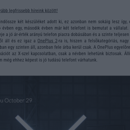
ább legfrissebb híreink között!
ndössze két készüléket adott ki, ez azonban nem sokáig lesz így, 
õ évben egy, második évben már két telefont is bemutat a vállalat. 
eje a jó ár-érték arányú telefon piacra dobásában és a szinte teljesen
õl áll és ez igaz a
OnePlus 2
-ra is, hiszen a felsõkategóriás, nag
ban egy szinten áll, azonban fele árba kerül csak. A OnePlus egyelõ
ációt az X-szel kapcsolatban, csak a névben lehetünk biztosak. Állí
ám még ehhez képest is jó tudású telefont várhatunk.