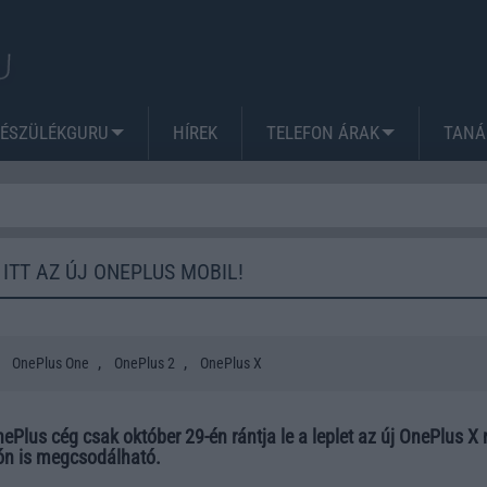
KÉSZÜLÉKGURU
HÍREK
TELEFON ÁRAK
TANÁ
ITT AZ ÚJ ONEPLUS MOBIL!
,
,
,
OnePlus One
OnePlus 2
OnePlus X
nePlus cég csak október 29-én rántja le a leplet az új OnePlus X
tón is megcsodálható.