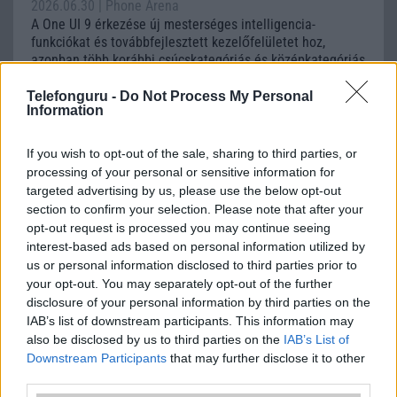
2026.06.30
| Phone Arena
A One UI 9 érkezése új mesterséges intelligencia-
funkciókat és továbbfejlesztett kezelőfelületet hoz,
azonban több korábbi csúcskategóriás és középkategóriás
Galaxy készülék számára ez lesz az út vége.
Telefonguru -
Do Not Process My Personal
Information
iPhone 18 bemutató dátum - ekkor
rántja le a leplet az Apple az új
csúcsmobilokról
If you wish to opt-out of the sale, sharing to third parties, or
2026.06.29
| Phone Arena
processing of your personal or sensitive information for
A szeptemberi eseményen az iPhone 18 Pro modellek
targeted advertising by us, please use the below opt-out
mellett a régóta pletykált hajlítható iPhone Ultra is
section to confirm your selection. Please note that after your
bemutatkozhat, miközben az áremelésekről szóló
opt-out request is processed you may continue seeing
találgatások továbbra is beárnyékolják a rajtot.
interest-based ads based on personal information utilized by
us or personal information disclosed to third parties prior to
Az Android rejtett automatizmusai: hat
your opt-out. You may separately opt-out of the further
funkció, amely észrevétlenül könnyíti
disclosure of your personal information by third parties on the
meg a mindennapokat
IAB’s list of downstream participants. This information may
2026.06.14
| Android Police
also be disclosed by us to third parties on the
IAB’s List of
Sok felhasználó külön alkalmazásokra esküszik, pedig az
Downstream Participants
that may further disclose it to other
Android már évek óta olyan intelligens funkciókat kínál,
third parties.
amelyek maguktól dolgoznak a háttérben.