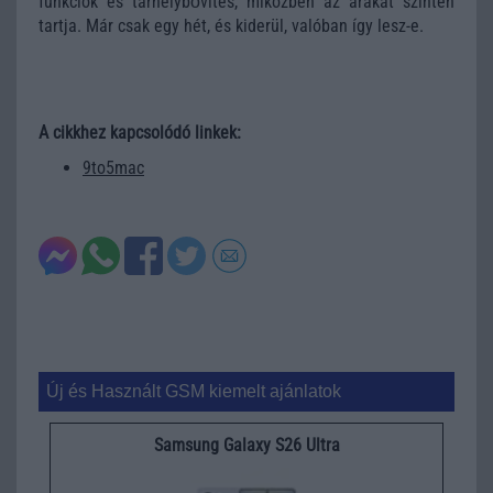
funkciók és tárhelybővítés, miközben az árakat szinten
tartja. Már csak egy hét, és kiderül, valóban így lesz-e.
A cikkhez kapcsolódó linkek:
9to5mac
Új és Használt GSM kiemelt ajánlatok
Samsung Galaxy S26 Ultra