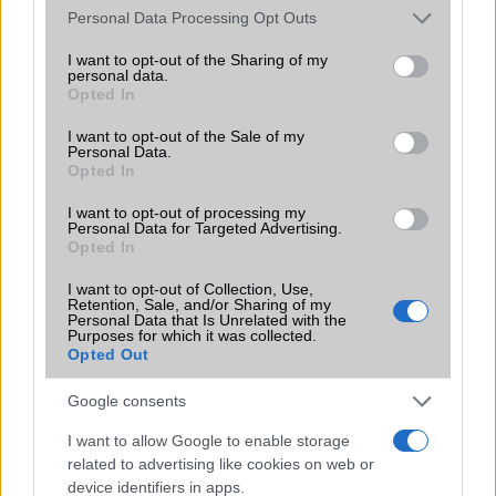
Please note that this website/app uses one or more Google
Personal Data Processing Opt Outs
services and may gather and store information including but
Ez a rejtett Samsung funkció teljesen
not limited to your visit or usage behaviour. You may click to
I want to opt-out of the Sharing of my
megváltoztatja a mobilhasználatot –
personal data.
grant or deny consent to Google and its third-party tags to
Opted In
sokan mégsem tudnak róla
use your data for below specified purposes in below Google
2026.07.12
| Android Central
consent section.
I want to opt-out of the Sale of my
Az Edge Panel az egyik leghasznosabb funkció, amely
Personal Data.
Opted In
jelentősen felgyorsítja a mindennapi használatot,
miközben a Pixel telefonokból továbbra is hiányzik.
I want to opt-out of processing my
Personal Data for Targeted Advertising.
Opted In
I want to opt-out of Collection, Use,
Retention, Sale, and/or Sharing of my
Personal Data that Is Unrelated with the
KAPCSOLÓDÓ HÍREK
Purposes for which it was collected.
Opted Out
Megérkezik az iPhone 17 Air: Az ultra-vékony kijelzőméret
Google consents
összehasonlítása a Pro és Pro Max modellekkel
I want to allow Google to enable storage
iPhone 17 Pro Max exkluzív kamerás előnyt kaphat az
related to advertising like cookies on web or
iPhone 17 Pro-val szemben
device identifiers in apps.