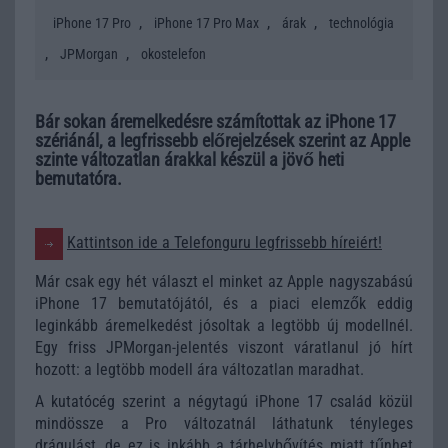
,
,
,
iPhone 17 Pro
iPhone 17 Pro Max
árak
technológia
,
,
JPMorgan
okostelefon
Bár sokan áremelkedésre számítottak az iPhone 17
szériánál, a legfrissebb előrejelzések szerint az Apple
szinte változatlan árakkal készül a jövő heti
bemutatóra.
Kattintson ide a Telefonguru legfrissebb híreiért!
Már csak egy hét választ el minket az Apple nagyszabású
iPhone 17 bemutatójától, és a piaci elemzők eddig
leginkább áremelkedést jósoltak a legtöbb új modellnél.
Egy friss JPMorgan-jelentés viszont váratlanul jó hírt
hozott: a legtöbb modell ára változatlan maradhat.
A kutatócég szerint a négytagú iPhone 17 család közül
mindössze a Pro változatnál láthatunk tényleges
drágulást, de ez is inkább a tárhelybővítés miatt tűnhet