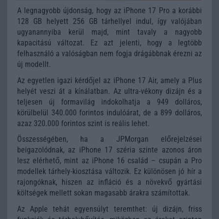
A legnagyobb újdonság, hogy az iPhone 17 Pro a korábbi
128 GB helyett 256 GB tárhellyel indul, így valójában
ugyanannyiba kerül majd, mint tavaly a nagyobb
kapacitású változat. Ez azt jelenti, hogy a legtöbb
felhasználó a valóságban nem fogja drágábbnak érezni az
új modellt.
Az egyetlen igazi kérdőjel az iPhone 17 Air, amely a Plus
helyét veszi át a kínálatban. Az ultra-vékony dizájn és a
teljesen új formavilág indokolhatja a 949 dolláros,
körülbelül 340.000 forintos indulóárat, de a 899 dolláros,
azaz 320.000 forintos szint is reális lehet.
Összességében, ha a JPMorgan előrejelzései
beigazolódnak, az iPhone 17 széria szinte azonos áron
lesz elérhető, mint az iPhone 16 család – csupán a Pro
modellek tárhely-kiosztása változik. Ez különösen jó hír a
rajongóknak, hiszen az infláció és a növekvő gyártási
költségek mellett sokan magasabb árakra számítottak.
Az Apple tehát egyensúlyt teremthet: új dizájn, friss