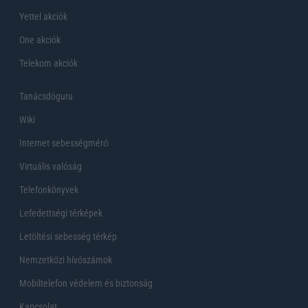
Yettel akciók
One akciók
Telekom akciók
Tanácsdóguru
Wiki
Internet sebességmérő
Virtuális valóság
Telefonkönyvek
Lefedettségi térképek
Letöltési sebesség térkép
Nemzetközi hívószámok
Mobiltelefon védelem és biztonság
Kapcsolat