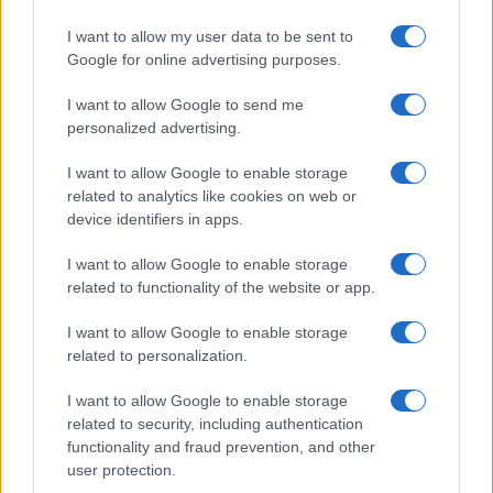
iPhone 17 Pro Max még nagyobb előnyhöz jut
I want to allow my user data to be sent to
akkumulátoridőben az iPhone 17 Pro-val szemben
Google for online advertising purposes.
iPhone 17 Pro és Pro Max: minden, amit az Apple
szeptemberi bemutatójáról tudni érdemes
I want to allow Google to send me
personalized advertising.
Drágulhatnak az iPhone 17 modellek – íme a várható árak
I want to allow Google to enable storage
iPhone 17 pletykák: ugrik a RAM és tárhely az összes
related to analytics like cookies on web or
modellnél – készülj a meglepetésre
device identifiers in apps.
Az iPhone 17 Pro és Pro Max triója: akkumulátor, dizájn,
kamera – minden, amit a felhasználók vártak
I want to allow Google to enable storage
related to functionality of the website or app.
Meglepő korlátozás: az iPhone 17 sem kapja meg az iOS
27 összes új AI-funkcióját
I want to allow Google to enable storage
related to personalization.
További hírek
I want to allow Google to enable storage
related to security, including authentication
functionality and fraud prevention, and other
user protection.
LEGOLVASOTTABBAK