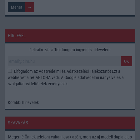
HÍRLEVÉL
Feliratkozás a Telefonguru ingyenes hírlevelére
OK
Elfogadom az
Adatvédelmi és Adatkezelési Tájékoztatót
Ezt a
webhelyet a reCAPTCHA védi. A Google
adatvédelmi irányelve
és a
szolgáltatási feltételek
érvényesek.
Korábbi hírlevelek
SZAVAZÁS
Megérné Önnek telefont váltani csak azért, mert az új modell dupla alap