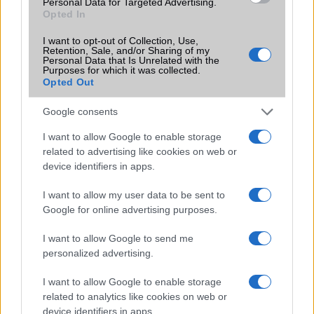
frissítésből – itt a lista az érintett
Personal Data for Targeted Advertising.
modellekről
Opted In
2026.06.30
| Phone Arena
I want to opt-out of Collection, Use,
A One UI 9 érkezése új mesterséges intelligencia-
Retention, Sale, and/or Sharing of my
Personal Data that Is Unrelated with the
funkciókat és továbbfejlesztett kezelőfelületet hoz,
Purposes for which it was collected.
azonban több korábbi csúcskategóriás és középkategóriás
Opted Out
Galaxy készülék számára ez lesz az út vége.
Google consents
iPhone 18 bemutató dátum - ekkor
rántja le a leplet az Apple az új
I want to allow Google to enable storage
csúcsmobilokról
related to advertising like cookies on web or
2026.06.29
| Phone Arena
device identifiers in apps.
A szeptemberi eseményen az iPhone 18 Pro modellek
mellett a régóta pletykált hajlítható iPhone Ultra is
I want to allow my user data to be sent to
bemutatkozhat, miközben az áremelésekről szóló
Google for online advertising purposes.
találgatások továbbra is beárnyékolják a rajtot.
I want to allow Google to send me
Az Android rejtett automatizmusai: hat
personalized advertising.
funkció, amely észrevétlenül könnyíti
meg a mindennapokat
I want to allow Google to enable storage
2026.06.14
| Android Police
related to analytics like cookies on web or
Sok felhasználó külön alkalmazásokra esküszik, pedig az
device identifiers in apps.