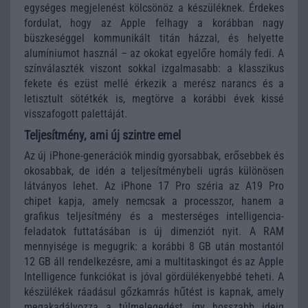
egységes megjelenést kölcsönöz a készüléknek. Érdekes
fordulat, hogy az Apple felhagy a korábban nagy
büszkeséggel kommunikált titán házzal, és helyette
alumíniumot használ – az okokat egyelőre homály fedi. A
színválaszték viszont sokkal izgalmasabb: a klasszikus
fekete és ezüst mellé érkezik a merész narancs és a
letisztult sötétkék is, megtörve a korábbi évek kissé
visszafogott palettáját.
Teljesítmény, ami új szintre emel
Az új iPhone-generációk mindig gyorsabbak, erősebbek és
okosabbak, de idén a teljesítménybeli ugrás különösen
látványos lehet. Az iPhone 17 Pro széria az A19 Pro
chipet kapja, amely nemcsak a processzor, hanem a
grafikus teljesítmény és a mesterséges intelligencia-
feladatok futtatásában is új dimenziót nyit. A RAM
mennyisége is megugrik: a korábbi 8 GB után mostantól
12 GB áll rendelkezésre, ami a multitaskingot és az Apple
Intelligence funkciókat is jóval gördülékenyebbé teheti. A
készülékek ráadásul gőzkamrás hűtést is kapnak, amely
megakadályozza a túlmelegedést, így hosszabb ideig