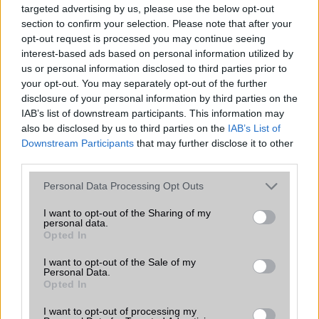
Euro Gsm
targeted advertising by us, please use the below opt-out
392.000 Ft (új)
section to confirm your selection. Please note that after your
opt-out request is processed you may continue seeing
interest-based ads based on personal information utilized by
Samsung Galaxy S26
us or personal information disclosed to third parties prior to
your opt-out. You may separately opt-out of the further
disclosure of your personal information by third parties on the
IAB’s list of downstream participants. This information may
also be disclosed by us to third parties on the
IAB’s List of
Downstream Participants
that may further disclose it to other
third parties.
Please note that this website/app uses one or more Google
Personal Data Processing Opt Outs
Euro Gsm
services and may gather and store information including but
267.000 Ft (új)
not limited to your visit or usage behaviour. You may click to
I want to opt-out of the Sharing of my
personal data.
grant or deny consent to Google and its third-party tags to
Opted In
use your data for below specified purposes in below Google
consent section.
I want to opt-out of the Sale of my
Personal Data.
Opted In
Számos népszerű Samsung Galaxy
készülék kimarad a One UI 9
I want to opt-out of processing my