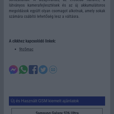
látványos kamerafejlesztések és az új akkumulátoros
megoldások együtt olyan csomagot alkotnak, amely sokak
számára csábító lehetőség lesz a váltásra.
A cikkhez kapcsolódó linkek:
9to5mac
Új és Használt GSM kiemelt ajánlatok
Samsung Galaxy S26 Ultra