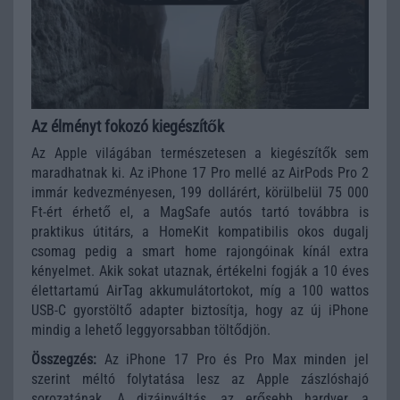
Az élményt fokozó kiegészítők
Az Apple világában természetesen a kiegészítők sem
maradhatnak ki. Az iPhone 17 Pro mellé az AirPods Pro 2
immár kedvezményesen, 199 dollárért, körülbelül 75 000
Ft-ért érhető el, a MagSafe autós tartó továbbra is
praktikus útitárs, a HomeKit kompatibilis okos dugalj
csomag pedig a smart home rajongóinak kínál extra
kényelmet. Akik sokat utaznak, értékelni fogják a 10 éves
élettartamú AirTag akkumulátortokot, míg a 100 wattos
USB-C gyorstöltő adapter biztosítja, hogy az új iPhone
mindig a lehető leggyorsabban töltődjön.
Összegzés:
Az iPhone 17 Pro és Pro Max minden jel
szerint méltó folytatása lesz az Apple zászlóshajó
sorozatának. A dizájnváltás, az erősebb hardver, a