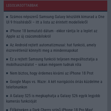
LEGOLVASOTTABBAK
Számos népszerű Samsung Galaxy készülék kimarad a One
UI 9 frissítésből – itt a lista az érintett modellekről
iPhone 18 bemutató dátum - ekkor rántja le a leplet az
Apple az új csúcsmobilokról
Az Android rejtett automatizmusai: hat funkció, amely
észrevétlenül könnyíti meg a mindennapokat
Ez a rejtett Samsung funkció teljesen megváltoztatja a
mobilhasználatot – sokan mégsem tudnak róla
Nem biztos, hogy érdemes kivárni az iPhone 18 Prot
Google Maps vs. Waze: A két navigációs óriás küzdelme a
telefonunkon
A Galaxy S25 is megkaphatja a Galaxy S26 egyik legjobb
kamerás funkcióját
Élőképeken a Dark Cherry színű iPhone 18 Pro Max!