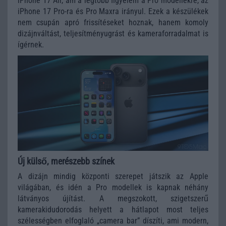
iPhone 17 Air, ám a legtöbb figyelem a Pro modellekre, az
iPhone 17 Pro-ra és Pro Maxra irányul. Ezek a készülékek
nem csupán apró frissítéseket hoznak, hanem komoly
dizájnváltást, teljesítményugrást és kameraforradalmat is
ígérnek.
Új külső, merészebb színek
A dizájn mindig központi szerepet játszik az Apple
világában, és idén a Pro modellek is kapnak néhány
látványos újítást. A megszokott, szigetszerű
kamerakidudorodás helyett a hátlapot most teljes
szélességben elfoglaló „camera bar” díszíti, ami modern,