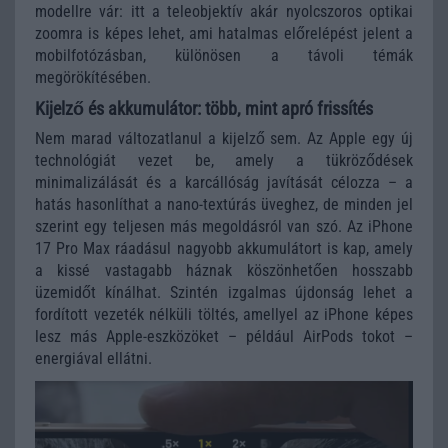
modellre vár: itt a teleobjektív akár nyolcszoros optikai
zoomra is képes lehet, ami hatalmas előrelépést jelent a
mobilfotózásban, különösen a távoli témák
megörökítésében.
Kijelző és akkumulátor: több, mint apró frissítés
Nem marad változatlanul a kijelző sem. Az Apple egy új
technológiát vezet be, amely a tükröződések
minimalizálását és a karcállóság javítását célozza – a
hatás hasonlíthat a nano-textúrás üveghez, de minden jel
szerint egy teljesen más megoldásról van szó. Az iPhone
17 Pro Max ráadásul nagyobb akkumulátort is kap, amely
a kissé vastagabb háznak köszönhetően hosszabb
üzemidőt kínálhat. Szintén izgalmas újdonság lehet a
fordított vezeték nélküli töltés, amellyel az iPhone képes
lesz más Apple-eszközöket – például AirPods tokot –
energiával ellátni.