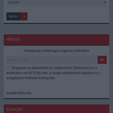
HÍRLEVÉL
Feliratkozás a Telefonguru ingyenes hírlevelére
OK
Elfogadom az
Adatvédelmi és Adatkezelési Tájékoztatót
Ezt a
webhelyet a reCAPTCHA védi. A Google
adatvédelmi irányelve
és a
szolgáltatási feltételek
érvényesek.
Korábbi hírlevelek
SZAVAZÁS