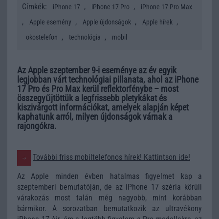
Címkék:
,
,
iPhone 17
iPhone 17 Pro
iPhone 17 Pro Max
,
,
,
,
Apple esemény
Apple újdonságok
Apple hírek
,
,
okostelefon
technológia
mobil
Az Apple szeptember 9-i eseménye az év egyik
legjobban várt technológiai pillanata, ahol az iPhone
17 Pro és Pro Max kerül reflektorfénybe – most
összegyűjtöttük a legfrissebb pletykákat és
kiszivárgott információkat, amelyek alapján képet
kaphatunk arról, milyen újdonságok várnak a
rajongókra.
További friss mobiltelefonos hírek! Kattintson ide!
Az Apple minden évben hatalmas figyelmet kap a
szeptemberi bemutatóján, de az iPhone 17 széria körüli
várakozás most talán még nagyobb, mint korábban
bármikor. A sorozatban bemutatkozik az ultravékony