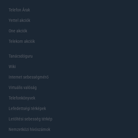
Telefon Árak
Yettel akciók
One akciók
Telekom akciók
Tanácsdóguru
Wiki
Internet sebességmérő
Virtuális valóság
Telefonkönyvek
Lefedettségi térképek
Letöltési sebesség térkép
Nemzetközi hívószámok