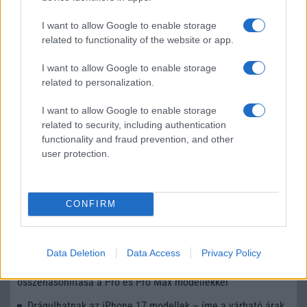
Android már évek óta olyan intelligens funkciókat kínál,
amelyek maguktól dolgoznak a háttérben.
I want to allow Google to enable storage
related to functionality of the website or app.
Ez a rejtett Samsung funkció teljesen
I want to allow Google to enable storage
megváltoztatja a mobilhasználatot –
related to personalization.
sokan mégsem tudnak róla
2026.07.12
| Android Central
I want to allow Google to enable storage
Az Edge Panel az egyik leghasznosabb funkció, amely
related to security, including authentication
jelentősen felgyorsítja a mindennapi használatot,
functionality and fraud prevention, and other
miközben a Pixel telefonokból továbbra is hiányzik.
user protection.
CONFIRM
KAPCSOLÓDÓ HÍREK
Data Deletion
Data Access
Privacy Policy
Megérkezik az iPhone 17 Air: Az ultra-vékony kijelzőméret
összehasonlítása a Pro és Pro Max modellekkel
Drágulhatnak az iPhone 17 modellek – íme a várható árak