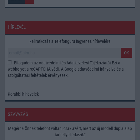
HÍRLEVÉL
Feliratkozás a Telefonguru ingyenes hírlevelére
OK
Elfogadom az
Adatvédelmi és Adatkezelési Tájékoztatót
Ezt a
webhelyet a reCAPTCHA védi. A Google
adatvédelmi irányelve
és a
szolgáltatási feltételek
érvényesek.
Korábbi hírlevelek
SZAVAZÁS
Megérné Önnek telefont váltani csak azért, mert az új modell dupla alap
tárhellyel érkezik?