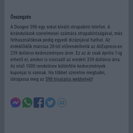
Összegzés
A Doogee S98 egy sokat kínáló strapabíró telefon. A
kirándulások szerelmesei számára strapabíróságával, más
felhasználóknak pedig egyedi dizájnjával hathat. Az
érdeklődők március 28-tól előrendelhetik az AliExpress-en
239 dolláros kedvezményes áron. Ez az ár csak április 1-ig
érhető el, amikor is visszaáll az eredeti 339 dolláros árra.
Az első 1000 rendelésre különféle kedvezmények
kuponjai is vannak. Ha többet szeretne megtudni,
látogassa meg az
S98 hivatalos webhelyét
!