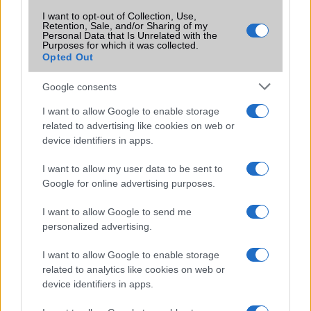
I want to opt-out of Collection, Use,
Teszten a Snapdragon 845 samsungos
Retention, Sale, and/or Sharing of my
párja
Personal Data that Is Unrelated with the
Purposes for which it was collected.
2018.02.13
| GSM Arena
Opted Out
Felbukkant a Geekbench tesztprogramon a Samsung
Google consents
Exynos 9810 processzor.
I want to allow Google to enable storage
related to advertising like cookies on web or
device identifiers in apps.
Már kapható a Doogee S98 Pro
hőkamerával és éjjellátóval
I want to allow my user data to be sent to
2022.06.08
Google for online advertising purposes.
A mai naptól, június 8-tól kapható a Doogee S98 Pro
I want to allow Google to send me
strapatelefon Alien ihletésű dizájnnal
personalized advertising.
I want to allow Google to enable storage
related to analytics like cookies on web or
Hamarosan jön a Doogee S98 Pro
device identifiers in apps.
hőképalkotással és földönkívüli
dizájnnal