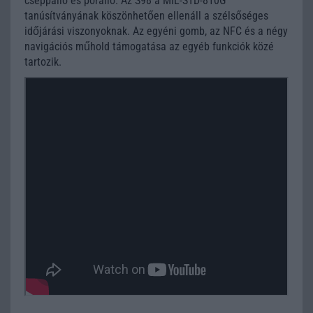
cseppálló és porálló. Az S98 a MIL-STD-810G
tanúsítványának köszönhetően ellenáll a szélsőséges
időjárási viszonyoknak. Az egyéni gomb, az NFC és a négy
navigációs műhold támogatása az egyéb funkciók közé
tartozik.