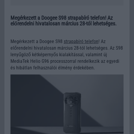
Megérkezett a Doogee S98 strapabíró telefon! Az
előrendelni hivatalosan március 28-tól lehetséges.
Megérkezett a Doogee S98
strapabíró telefon
! Az
előrendelni hivatalosan március 28-tól lehetséges. Az S98
lenyűgöző kétképernyős kialakítással, valamint új
MediaTek Helio G96 processzorral rendelkezik az egyedi
és hibátlan felhasználói élmény érdekében.