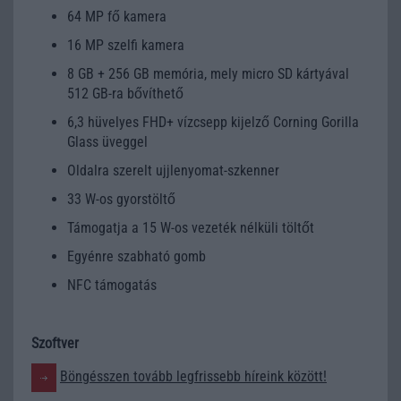
64 MP fő kamera
16 MP szelfi kamera
8 GB + 256 GB memória, mely micro SD kártyával
512 GB-ra bővíthető
6,3 hüvelyes FHD+ vízcsepp kijelző Corning Gorilla
Glass üveggel
Oldalra szerelt ujjlenyomat-szkenner
33 W-os gyorstöltő
Támogatja a 15 W-os vezeték nélküli töltőt
Egyénre szabható gomb
NFC támogatás
Szoftver
Böngésszen tovább legfrissebb híreink között!