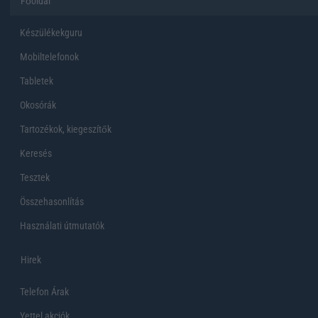
Főoldal
Készülékekguru
Mobiltelefonok
Tabletek
Okosórák
Tartozékok, kiegeszítők
Keresés
Tesztek
Összehasonlítás
Használati útmutatók
Hirek
Telefon Árak
Yettel akciók