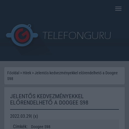
Toggle
naviga
Főoldal
>
Hírek
>
Jelentős kedvezményekkel előrendelhető a Doogee
S98
JELENTŐS KEDVEZMÉNYEKKEL
ELŐRENDELHETŐ A DOOGEE S98
2022.03.29| (x)
Címkék:
Doogee S98