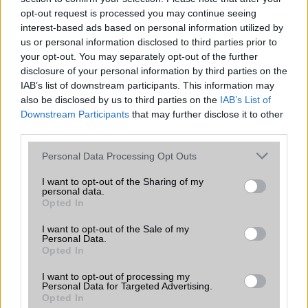
opt-out request is processed you may continue seeing
interest-based ads based on personal information utilized by
us or personal information disclosed to third parties prior to
Euro Gsm
your opt-out. You may separately opt-out of the further
224.000 Ft (új)
disclosure of your personal information by third parties on the
IAB’s list of downstream participants. This information may
also be disclosed by us to third parties on the
IAB’s List of
Samsung Galaxy S25
Downstream Participants
that may further disclose it to other
third parties.
Please note that this website/app uses one or more Google
Personal Data Processing Opt Outs
services and may gather and store information including but
not limited to your visit or usage behaviour. You may click to
I want to opt-out of the Sharing of my
personal data.
grant or deny consent to Google and its third-party tags to
Opted In
use your data for below specified purposes in below Google
consent section.
I want to opt-out of the Sale of my
Euro Gsm
Personal Data.
Opted In
222.000 Ft (új)
I want to opt-out of processing my
Personal Data for Targeted Advertising.
Opted In