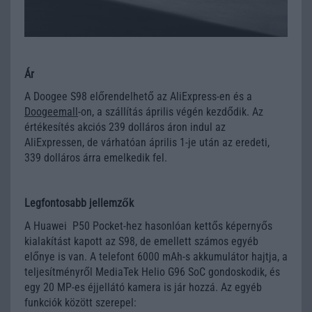
Ár
A Doogee S98 előrendelhető az AliExpress-en és a
Doogeemall
-on, a szállítás április végén kezdődik. Az
értékesítés akciós 239 dolláros áron indul az
AliExpressen, de várhatóan április 1-je után az eredeti,
339 dolláros árra emelkedik fel.
Legfontosabb jellemzők
A Huawei P50 Pocket-hez hasonlóan kettős képernyős
kialakítást kapott az S98, de emellett számos egyéb
előnye is van. A telefont 6000 mAh-s akkumulátor hajtja, a
teljesítményről MediaTek Helio G96 SoC gondoskodik, és
egy 20 MP-es éjjellátó kamera is jár hozzá. Az egyéb
funkciók között szerepel: