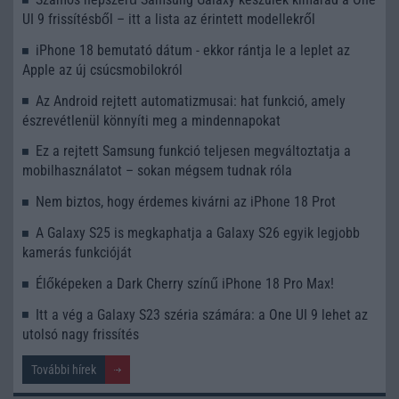
UI 9 frissítésből – itt a lista az érintett modellekről
iPhone 18 bemutató dátum - ekkor rántja le a leplet az
Apple az új csúcsmobilokról
Az Android rejtett automatizmusai: hat funkció, amely
észrevétlenül könnyíti meg a mindennapokat
Ez a rejtett Samsung funkció teljesen megváltoztatja a
mobilhasználatot – sokan mégsem tudnak róla
Nem biztos, hogy érdemes kivárni az iPhone 18 Prot
A Galaxy S25 is megkaphatja a Galaxy S26 egyik legjobb
kamerás funkcióját
Élőképeken a Dark Cherry színű iPhone 18 Pro Max!
Itt a vég a Galaxy S23 széria számára: a One UI 9 lehet az
utolsó nagy frissítés
További hírek