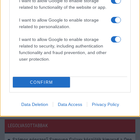
I want to allow Google to enable storage
2022.04.27
related to functionality of the website or app.
Június elején érkezik a Doogee harmadik modellje az idei
évben. Az S98 utódja, különleges kamera jellemzőkkel
I want to allow Google to enable storage
rendelkezik.
related to personalization.
Töltésben az iPhone-t is veri a OnePlus
I want to allow Google to enable storage
9 Pro
related to security, including authentication
functionality and fraud prevention, and other
2021.03.19
| Android Police
user protection.
A OnePlus 9 Pro gyorsabban tölthet vezeték nélkül, mint a
legtöbb telefon kábelen.
CONFIRM
Data Deletion
Data Access
Privacy Policy
LEGOLVASOTTABBAK
Számos népszerű Samsung Galaxy készülék kimarad a One