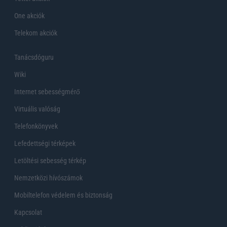
One akciók
Telekom akciók
Tanácsdóguru
Wiki
Internet sebességmérő
Virtuális valóság
Telefonkönyvek
Lefedettségi térképek
Letöltési sebesség térkép
Nemzetközi hívószámok
Mobiltelefon védelem és biztonság
Kapcsolat