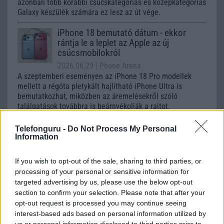
azonban több korábbi csúcskategóriás és középkategóriás
Galaxy készülék számára ez lesz az út vége.
iPhone 18 bemutató dátum - ekkor
rántja le a leplet az Apple az új
csúcsmobilokról
2026.06.29
| Phone Arena
A szeptemberi eseményen az iPhone 18 Pro modellek
mellett a régóta pletykált hajlítható iPhone Ultra is
bemutatkozhat, miközben az áremelésekről szóló
találgatások továbbra is beárnyékolják a rajtot.
Az Android rejtett automatizmusai: hat
Telefonguru -
Do Not Process My Personal
funkció, amely észrevétlenül könnyíti
Information
meg a mindennapokat
2026.06.14
| Android Police
If you wish to opt-out of the sale, sharing to third parties, or
Sok felhasználó külön alkalmazásokra esküszik, pedig az
processing of your personal or sensitive information for
Android már évek óta olyan intelligens funkciókat kínál,
targeted advertising by us, please use the below opt-out
amelyek maguktól dolgoznak a háttérben.
section to confirm your selection. Please note that after your
opt-out request is processed you may continue seeing
interest-based ads based on personal information utilized by
Ez a rejtett Samsung funkció teljesen
us or personal information disclosed to third parties prior to