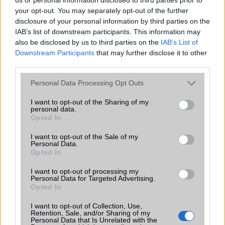
megváltoztatja a mobilhasználatot –
your opt-out. You may separately opt-out of the further
sokan mégsem tudnak róla
disclosure of your personal information by third parties on the
2026.07.12
| Android Central
IAB’s list of downstream participants. This information may
Az Edge Panel az egyik leghasznosabb funkció, amely
also be disclosed by us to third parties on the
IAB’s List of
jelentősen felgyorsítja a mindennapi használatot,
Downstream Participants
that may further disclose it to other
miközben a Pixel telefonokból továbbra is hiányzik.
third parties.
Please note that this website/app uses one or more Google
Personal Data Processing Opt Outs
services and may gather and store information including but
not limited to your visit or usage behaviour. You may click to
I want to opt-out of the Sharing of my
personal data.
grant or deny consent to Google and its third-party tags to
Opted In
KAPCSOLÓDÓ HÍREK
use your data for below specified purposes in below Google
consent section.
I want to opt-out of the Sale of my
Nokia szelfi mobil: Lumia 730
Personal Data.
Opted In
Világrekod lehet: több mint ezer ember egy képen
I want to opt-out of processing my
Küldj szelfit az ufóktól!
Personal Data for Targeted Advertising.
Opted In
Te milyen szelfiket készítesz?
I want to opt-out of Collection, Use,
Hatalmasra nő a szelfi kamera kivágása a Galaxy S26
Retention, Sale, and/or Sharing of my
Personal Data that Is Unrelated with the
Ultrán