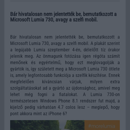
Bár hivatalosan nem jelentették be, bemutatkozott a
Microsoft Lumia 730, avagy a szelfi mobil.
Bár hivatalosan nem jelentették be, bemutatkozott a
Microsoft Lumia 730, avagy a szelfi mobil. A plakát szerint
a legújabb Lumia szeptember 4-én, délelőtt tíz órakor
jelenik meg. Az önmagunk fotózása igen régóta számít
menőnek és egyértelmű, hogy ezt meglovagolják a
gyártók is, így született meg a Microsoft Lumia 730 ötlete
is, amely legfontosabb funkciója a szelfik készítése. Ennek
megfelelően kíváncsian várjuk, milyen extra
szolgáltatásokat ad a gyártó az újdonsághoz, amivel meg
lehet még fogni a fiatalokat. A Lumia 730-on
természetesen Windows Phone 8.1 rendszer fut majd, a
kijelző pedig várhatóan 4.7 colos lesz – meglepő, hogy
pont akkora mint az iPhone 6?