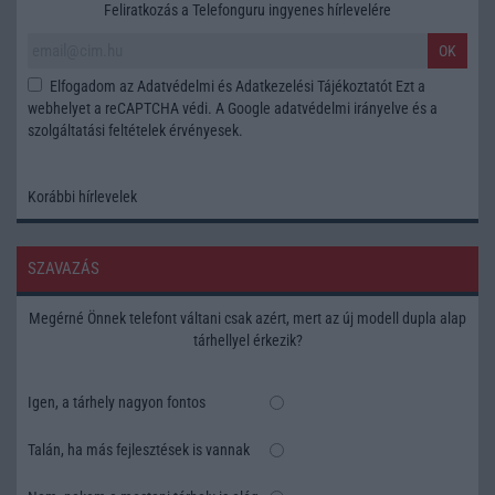
Feliratkozás a Telefonguru ingyenes hírlevelére
OK
Elfogadom az
Adatvédelmi és Adatkezelési Tájékoztatót
Ezt a
webhelyet a reCAPTCHA védi. A Google
adatvédelmi irányelve
és a
szolgáltatási feltételek
érvényesek.
Korábbi hírlevelek
SZAVAZÁS
Megérné Önnek telefont váltani csak azért, mert az új modell dupla alap
tárhellyel érkezik?
Igen, a tárhely nagyon fontos
Talán, ha más fejlesztések is vannak