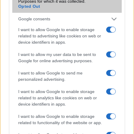
Purposes for which it was collected.
Opted Out
100 megapixeles szelfikamerák jönnek – minden pórusod
látszani fog
Google consents
Az Oppo már másolja az iPhone egyik legjobb újítását?
I want to allow Google to enable storage
related to advertising like cookies on web or
Videós szelfivel is bejelentkezhetünk a Google-fiókba: új
device identifiers in apps.
azonosítási megoldást vezetett be a Google
I want to allow my user data to be sent to
További hírek
Google for online advertising purposes.
I want to allow Google to send me
personalized advertising.
LEGOLVASOTTABBAK
I want to allow Google to enable storage
Számos népszerű Samsung Galaxy készülék kimarad a One
related to analytics like cookies on web or
UI 9 frissítésből – itt a lista az érintett modellekről
device identifiers in apps.
iPhone 18 bemutató dátum - ekkor rántja le a leplet az
I want to allow Google to enable storage
Apple az új csúcsmobilokról
related to functionality of the website or app.
Az Android rejtett automatizmusai: hat funkció, amely