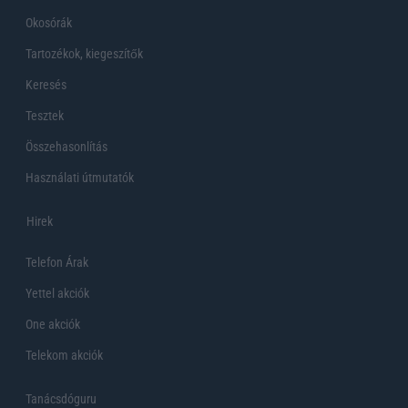
Okosórák
Tartozékok, kiegeszítők
Keresés
Tesztek
Összehasonlítás
Használati útmutatók
Hirek
Telefon Árak
Yettel akciók
One akciók
Telekom akciók
Tanácsdóguru