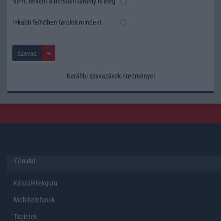
Nem, nekem a mostani tárhely is elég
Inkább felhőben tárolok mindent
Korábbi szavazások eredményei
Főoldal
Készülékekguru
Mobiltelefonok
Tabletek