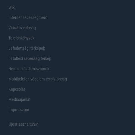
Wiki
Internet sebességmérő
Virtuális valóság
Telefonkönyvek
Lefedettségi térképek
Letöltési sebesség térkép
Nemzetközi hívószámok
Mobiltelefon védelem és biztonság
Kapcsolat
Médiaajánlat
Impresszum
UjesHasznaltGSM