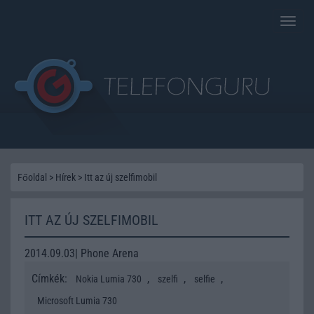
Toggle
naviga
Főoldal
>
Hírek
>
Itt az új szelfimobil
ITT AZ ÚJ SZELFIMOBIL
2014.09.03| Phone Arena
Címkék:
,
,
,
Nokia Lumia 730
szelfi
selfie
Microsoft Lumia 730