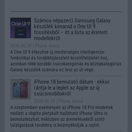
Számos népszerű Samsung Galaxy
készülék kimarad a One UI 9
frissítésből – itt a lista az érintett
modellekről
2026.06.30
| Phone Arena
A One UI 9 érkezése új mesterséges intelligencia-
funkciókat és továbbfejlesztett kezelőfelületet hoz,
azonban több korábbi csúcskategóriás és középkategóriás
Galaxy készülék számára ez lesz az út vége.
iPhone 18 bemutató dátum - ekkor
rántja le a leplet az Apple az új
csúcsmobilokról
2026.06.29
| Phone Arena
A szeptemberi eseményen az iPhone 18 Pro modellek
mellett a régóta pletykált hajlítható iPhone Ultra is
bemutatkozhat, miközben az áremelésekről szóló
találgatások továbbra is beárnyékolják a rajtot.