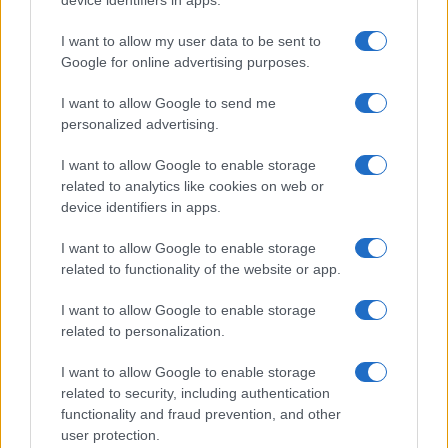
device identifiers in apps.
I want to allow my user data to be sent to
Számos népszerű Samsung Galaxy készülék kimarad a One
Google for online advertising purposes.
UI 9 frissítésből – itt a lista az érintett modellekről
iPhone 18 bemutató dátum - ekkor rántja le a leplet az
I want to allow Google to send me
Apple az új csúcsmobilokról
personalized advertising.
Az Android rejtett automatizmusai: hat funkció, amely
I want to allow Google to enable storage
észrevétlenül könnyíti meg a mindennapokat
related to analytics like cookies on web or
device identifiers in apps.
Ez a rejtett Samsung funkció teljesen megváltoztatja a
mobilhasználatot – sokan mégsem tudnak róla
I want to allow Google to enable storage
related to functionality of the website or app.
Nem biztos, hogy érdemes kivárni az iPhone 18 Prot
A Galaxy S25 is megkaphatja a Galaxy S26 egyik legjobb
I want to allow Google to enable storage
kamerás funkcióját
related to personalization.
Élőképeken a Dark Cherry színű iPhone 18 Pro Max!
I want to allow Google to enable storage
related to security, including authentication
Itt a vég a Galaxy S23 széria számára: a One UI 9 lehet az
functionality and fraud prevention, and other
utolsó nagy frissítés
user protection.