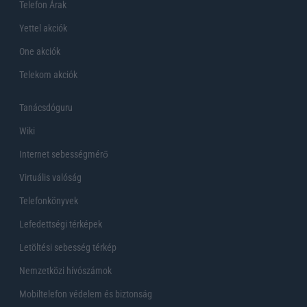
Telefon Árak
Yettel akciók
One akciók
Telekom akciók
Tanácsdóguru
Wiki
Internet sebességmérő
Virtuális valóság
Telefonkönyvek
Lefedettségi térképek
Letöltési sebesség térkép
Nemzetközi hívószámok
Mobiltelefon védelem és biztonság