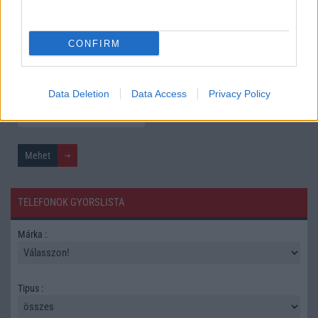
További hírek
CONFIRM
Mennyibe kerül
Keressen a telefonboltok ajánlatai között!
Data Deletion
Data Access
Privacy Policy
TELEFONOK GYORSLISTA
Márka :
Tipus :