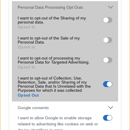
KAPCSOLÓDÓ HÍREK
Please note that this website/app uses one or more Google
Personal Data Processing Opt Outs
services and may gather and store information including but
Nyerj mobilt! Karácsonyi játék a Telefongurun!
not limited to your visit or usage behaviour. You may click to
I want to opt-out of the Sharing of my
personal data.
Ezek az idei év legnépszerűbb appjai
grant or deny consent to Google and its third-party tags to
Opted In
use your data for below specified purposes in below Google
Megújul a Facebook!
consent section.
I want to opt-out of the Sale of my
Personal Data.
FacePaper: hírek kékben
Opted In
Fotóverseny a Telefongurun!
I want to opt-out of processing my
Personal Data for Targeted Advertising.
Színezhető lett a Facebook Messenger!
Opted In
Nem tudod, hogy fejezd ki érzéseidet jobban? A Facebook
I want to opt-out of Collection, Use,
segít!
Retention, Sale, and/or Sharing of my
Personal Data that Is Unrelated with the
Purposes for which it was collected.
Soha többé nem lájkolsz már úgy mint rég!
Opted Out
További hírek
Google consents
I want to allow Google to enable storage
related to advertising like cookies on web or
LEGOLVASOTTABBAK