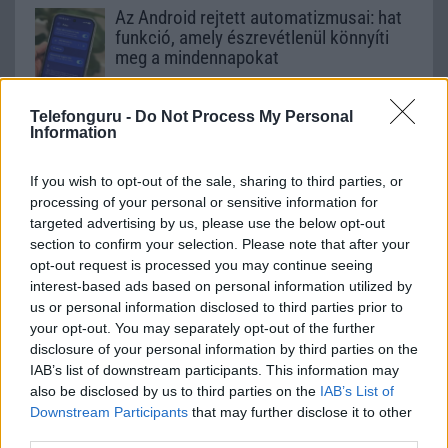
Az Android rejtett automatizmusai: hat
funkció, amely észrevétlenül könnyíti
meg a mindennapokat
2026.06.14
| Android Police
Sok felhasználó külön alkalmazásokra esküszik, pedig az
Telefonguru -
Do Not Process My Personal
Android már évek óta olyan intelligens funkciókat kínál,
Information
amelyek maguktól dolgoznak a háttérben.
If you wish to opt-out of the sale, sharing to third parties, or
Ez a rejtett Samsung funkció teljesen
processing of your personal or sensitive information for
megváltoztatja a mobilhasználatot –
targeted advertising by us, please use the below opt-out
sokan mégsem tudnak róla
section to confirm your selection. Please note that after your
2026.07.12
| Android Central
opt-out request is processed you may continue seeing
Az Edge Panel az egyik leghasznosabb funkció, amely
interest-based ads based on personal information utilized by
jelentősen felgyorsítja a mindennapi használatot,
us or personal information disclosed to third parties prior to
miközben a Pixel telefonokból továbbra is hiányzik.
your opt-out. You may separately opt-out of the further
disclosure of your personal information by third parties on the
IAB’s list of downstream participants. This information may
also be disclosed by us to third parties on the
IAB’s List of
Downstream Participants
that may further disclose it to other
third parties.