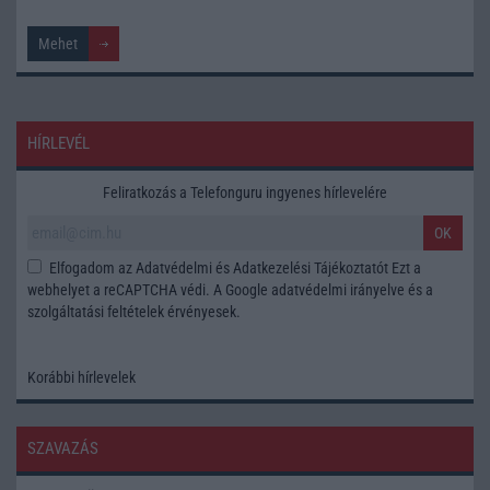
HÍRLEVÉL
Feliratkozás a Telefonguru ingyenes hírlevelére
OK
Elfogadom az
Adatvédelmi és Adatkezelési Tájékoztatót
Ezt a
webhelyet a reCAPTCHA védi. A Google
adatvédelmi irányelve
és a
szolgáltatási feltételek
érvényesek.
Korábbi hírlevelek
SZAVAZÁS