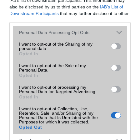
IAB’s list of downstream participants. This information may
Az Edge Panel az egyik leghasznosabb funkció, amely
also be disclosed by us to third parties on the
IAB’s List of
jelentősen felgyorsítja a mindennapi használatot,
Downstream Participants
that may further disclose it to other
miközben a Pixel telefonokból továbbra is hiányzik.
third parties.
Please note that this website/app uses one or more Google
Personal Data Processing Opt Outs
services and may gather and store information including but
not limited to your visit or usage behaviour. You may click to
I want to opt-out of the Sharing of my
personal data.
grant or deny consent to Google and its third-party tags to
Opted In
KAPCSOLÓDÓ HÍREK
use your data for below specified purposes in below Google
consent section.
I want to opt-out of the Sale of my
Personal Data.
Hivatalos: nem töltheted a robbanós Note 7-edet!
Opted In
Teljesen lekorlátozzák az európai Note 7-eket is
I want to opt-out of processing my
Personal Data for Targeted Advertising.
Jönnek a még vízállóbb Samsungok
Opted In
Ezért robbantak fel a Note 7-ek!
I want to opt-out of Collection, Use,
Retention, Sale, and/or Sharing of my
Hivatalos: ezért hevültek túl a Note 7 telefonok
Personal Data that Is Unrelated with the
Purposes for which it was collected.
Feleannyiba kerül az új Note 7
Opted Out
Samsung Galaxy Note 7 újratöltve