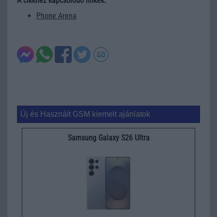
A cikkhez kapcsolódó linkek:
Phone Arena
Új és Használt GSM kiemelt ajánlatok
Samsung Galaxy S26 Ultra