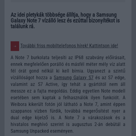
Az idei pletykák többsége állítja, hogy a Samsung
Galaxy Note 7 vízálló lesz és ezúttal bizonyítékot is
találunk rá.
További friss mobiltelefonos hírek! Kattintson ide!
A Note 7 burkolata teljesíti az IP68 szabvány előírásait,
ennek megfelelően porálló és másfél méter mély víz alatt
fél órát gond nélkül ki kell bírnia. Ugyanezt a szintű
vízállóságot hozza a
Samsung Galaxy S7
és az S7 edge,
valamint az S7 Active, így tehát a gyártótól nem áll
messze ez a fajta megoldás. Eddig egyetlen Note modell
esetében sem kaptak a felhasználók ilyen funkciót. A
Weibora kikerült fotón jól látható a Note 7, amint éppen
szappanos vízben fürdik, továbbá megerősítést nyer a
dual edge kijelző is. A Note 7 a várakozások és a
hivatalos meghívó szerint is augusztus 2-án debütál a
Samsung Unpacked eseményen.