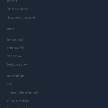
Tesztek
Összehasonlítás
Használati útmutatók
Hirek
Telefon Árak
Yettel akciók
One akciók
Telekom akciók
Tanácsdóguru
Wiki
Internet sebességmérő
Virtuális valóság