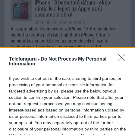
iPhone 18 bemutató dátum - ekkor
rántja le a leplet az Apple az új
csúcsmobilokról
2026.06.29
| Phone Arena
A szeptemberi eseményen az iPhone 18 Pro modellek
mellett a régóta pletykált hajlítható iPhone Ultra is
bemutatkozhat, miközben az áremelésekről szóló
találgatások továbbra is beárnyékolják a rajtot.
Az Android rejtett automatizmusai: hat
Telefonguru -
Do Not Process My Personal
Information
funkció, amely észrevétlenül könnyíti
meg a mindennapokat
If you wish to opt-out of the sale, sharing to third parties, or
2026.06.14
| Android Police
processing of your personal or sensitive information for
Sok felhasználó külön alkalmazásokra esküszik, pedig az
Android már évek óta olyan intelligens funkciókat kínál,
targeted advertising by us, please use the below opt-out
amelyek maguktól dolgoznak a háttérben.
section to confirm your selection. Please note that after your
opt-out request is processed you may continue seeing
interest-based ads based on personal information utilized by
Ez a rejtett Samsung funkció teljesen
us or personal information disclosed to third parties prior to
megváltoztatja a mobilhasználatot –
your opt-out. You may separately opt-out of the further
sokan mégsem tudnak róla
disclosure of your personal information by third parties on the
2026.07.12
| Android Central