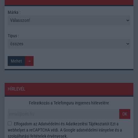
Márka :
Tipus :
HÍRLEVÉL
Feliratkozás a Telefonguru ingyenes hírlevelére
OK
Elfogadom az
Adatvédelmi és Adatkezelési Tájékoztatót
Ezt a
webhelyet a reCAPTCHA védi. A Google
adatvédelmi irányelve
és a
szolgáltatási feltételek
érvényesek.