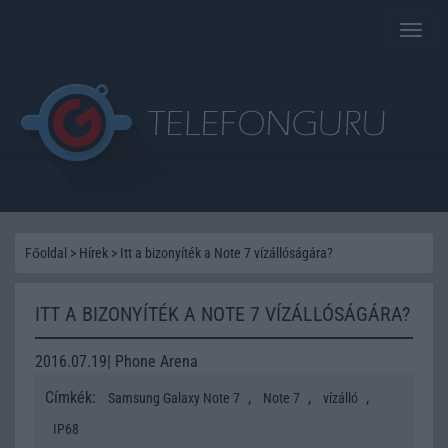
Toggle
naviga
Főoldal
>
Hírek
>
Itt a bizonyíték a Note 7 vízállóságára?
ITT A BIZONYÍTÉK A NOTE 7 VÍZÁLLÓSÁGÁRA?
2016.07.19| Phone Arena
Címkék:
,
,
,
Samsung Galaxy Note 7
Note 7
vízálló
IP68