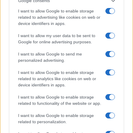
Google consents
Hivatalosan is vízálló OnePlus jön!
I want to allow Google to enable storage
related to advertising like cookies on web or
További hírek
device identifiers in apps.
I want to allow my user data to be sent to
Google for online advertising purposes.
LEGOLVASOTTABBAK
I want to allow Google to send me
Számos népszerű Samsung Galaxy készülék kimarad a One
personalized advertising.
UI 9 frissítésből – itt a lista az érintett modellekről
I want to allow Google to enable storage
iPhone 18 bemutató dátum - ekkor rántja le a leplet az
related to analytics like cookies on web or
Apple az új csúcsmobilokról
device identifiers in apps.
Az Android rejtett automatizmusai: hat funkció, amely
I want to allow Google to enable storage
észrevétlenül könnyíti meg a mindennapokat
related to functionality of the website or app.
Ez a rejtett Samsung funkció teljesen megváltoztatja a
I want to allow Google to enable storage
mobilhasználatot – sokan mégsem tudnak róla
related to personalization.
Nem biztos, hogy érdemes kivárni az iPhone 18 Prot