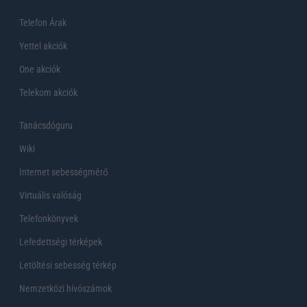
Telefon Árak
Yettel akciók
One akciók
Telekom akciók
Tanácsdóguru
Wiki
Internet sebességmérő
Virtuális valóság
Telefonkönyvek
Lefedettségi térképek
Letöltési sebesség térkép
Nemzetközi hívószámok