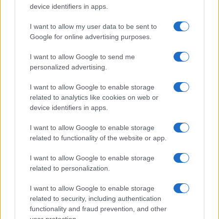
device identifiers in apps.
KAPCSOLÓDÓ HÍREK
I want to allow my user data to be sent to
Google for online advertising purposes.
iPhone 6: 4.9 colos kijelzõvel
I want to allow Google to send me
Igazán dögös lett a Huawei Mate 10 koncepciója
personalized advertising.
llyen szép lesz a Huawei Mate 10!
I want to allow Google to enable storage
related to analytics like cookies on web or
llyen szép lesz a Huawei Mate 10!
device identifiers in apps.
Fotón a gyönyörű Mate 10
I want to allow Google to enable storage
Rendesen megkérik a Mate 10 árát
related to functionality of the website or app.
Huawei Mate 10 Pro vs Mate 9
I want to allow Google to enable storage
Mate 10: 4000 mAh megerősítve
related to personalization.
További hírek
I want to allow Google to enable storage
related to security, including authentication
functionality and fraud prevention, and other