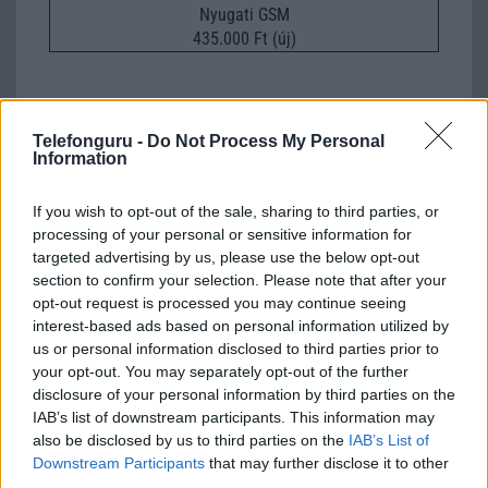
Nyugati GSM
435.000 Ft (új)
Telefonguru -
Do Not Process My Personal
Information
llyen szép lesz a Huawei Mate 10!
2017.09.08
| Phone Arena
If you wish to opt-out of the sale, sharing to third parties, or
processing of your personal or sensitive information for
Két fotón mutathatjuk meg, milyen is lesz a kínai gyártó új
targeted advertising by us, please use the below opt-out
zászlóshajója, szerintünk csodaszép!
section to confirm your selection. Please note that after your
opt-out request is processed you may continue seeing
interest-based ads based on personal information utilized by
us or personal information disclosed to third parties prior to
Hat col, dual húsz megapixel és jó ár
your opt-out. You may separately opt-out of the further
2017.12.01
| Phone Arena
disclosure of your personal information by third parties on the
IAB’s list of downstream participants. This information may
also be disclosed by us to third parties on the
IAB’s List of
A Huawei nova 2S hamarosan érkezik és igencsak
Downstream Participants
that may further disclose it to other
impozáns tudást hoz.
third parties.