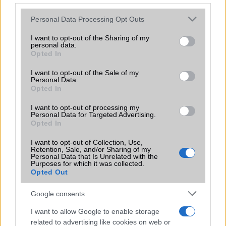
Please note that this website/app uses one or more Google
Personal Data Processing Opt Outs
services and may gather and store information including but
Huawei: bedurvul kamera és kijelző
not limited to your visit or usage behaviour. You may click to
I want to opt-out of the Sharing of my
terén
personal data.
grant or deny consent to Google and its third-party tags to
Opted In
2017.08.04
| Xiaomi Today
use your data for below specified purposes in below Google
consent section.
A kínai gyártó egyre jobb és jobb telefonokat gyárt, a
I want to opt-out of the Sale of my
Personal Data.
Huawei Mate 10 pedig legalább olyan jó lesz, mint a
Opted In
konkurencia.
I want to opt-out of processing my
Personal Data for Targeted Advertising.
Hivatalosan is itt a Mate 20 és a Pro
Opted In
2018.10.16
| Phone Arena
I want to opt-out of Collection, Use,
Retention, Sale, and/or Sharing of my
Personal Data that Is Unrelated with the
Purposes for which it was collected.
Ötszörös zoom, ultragyors töltés, 7nm-es chip és kijelzőbe
Opted Out
épített ujjlenyomat-olvasó.
Google consents
I want to allow Google to enable storage
related to advertising like cookies on web or