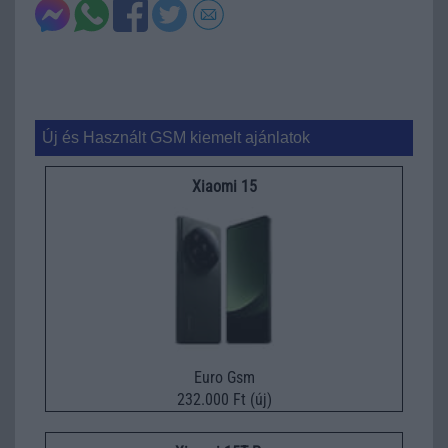
Új és Használt GSM kiemelt ajánlatok
Xiaomi 15
Euro Gsm
232.000 Ft (új)