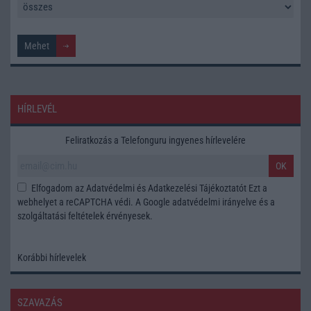
HÍRLEVÉL
Feliratkozás a Telefonguru ingyenes hírlevelére
OK
Elfogadom az
Adatvédelmi és Adatkezelési Tájékoztatót
Ezt a
webhelyet a reCAPTCHA védi. A Google
adatvédelmi irányelve
és a
szolgáltatási feltételek
érvényesek.
Korábbi hírlevelek
SZAVAZÁS