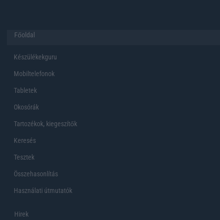
Főoldal
Készülékekguru
Mobiltelefonok
Tabletek
Okosórák
Tartozékok, kiegeszítők
Keresés
Tesztek
Összehasonlítás
Használati útmutatók
Hirek