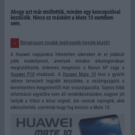
Ahogy azt már említettük, minden egy koncepcióval
kezdődik. Nincs ez másként a Mate 10 esetében
sem.
Böngésszen tovább legfrissebb híreink között!
A Huawei napjainkra hihetetlen sikereket ér el jobbnál
jobb modelljeivel, amelyek minden árkategóriában
megtalálhatók, érdemes megnézni a Nexus 6P vagy a
Huawei P10
eladásait. A
Huawei Mate 10
lesz a gyártó
idénre tervezett legjobb készüléke, a vezérigazgató a
keretmentes megjelenítőt már visszaigazolta. Sajnos több
információ egyelőre nem áll rendelkezésünkre, nagyon jól
tartják a titkot a kínai cégnél, ám vannak rajongók, akik
elkészítették, szerintük hogy fog kinézni a Mate 10.