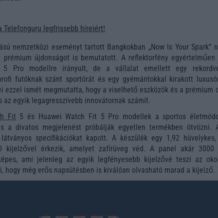
a Telefonguru legfrissebb híreiért!
sú nemzetközi eseményt tartott Bangkokban „Now Is Your Spark” n
b prémium újdonságot is bemutatott. A reflektorfény egyértelműen 
5 Pro modellre irányult, de a vállalat emellett egy rekordv
profi futóknak szánt sportórát és egy gyémántokkal kirakott luxusór
ei ezzel ismét megmutatta, hogy a viselhető eszközök és a prémium d
is az egyik legagresszívebb innovátornak számít.
h Fit
5 és Huawei Watch Fit 5 Pro modellek a sportos életmódo
és a divatos megjelenést próbálják egyetlen termékben ötvözni. 
 látványos specifikációkat kapott. A készülék egy 1,92 hüvelykes,
 kijelzővel érkezik, amelyet zafírüveg véd. A panel akár 3000 
képes, ami jelenleg az egyik legfényesebb kijelzővé teszi az oko
ti, hogy még erős napsütésben is kiválóan olvasható marad a kijelző.