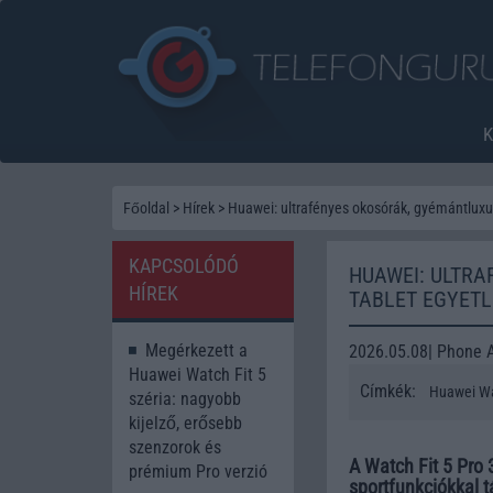
Főoldal
>
Hírek
>
Huawei: ultrafényes okosórák, gyémántluxu
KAPCSOLÓDÓ
HUAWEI: ULTR
HÍREK
TABLET EGYET
Megérkezett a
2026.05.08| Phone 
Huawei Watch Fit 5
Címkék:
Huawei Wa
széria: nagyobb
kijelző, erősebb
szenzorok és
A Watch Fit 5 Pro 3
prémium Pro verzió
sportfunkciókkal 