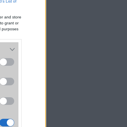
B’s List of
ikusan
y- és
er and store
kínál
to grant or
ssal.
ed purposes
pálya