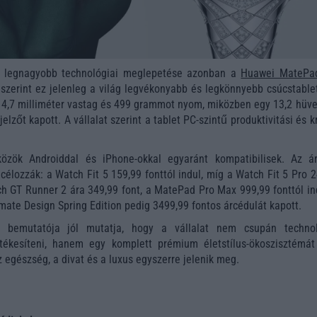
k legnagyobb technológiai meglepetése azonban a
Huawei MatePa
szerint ez jelenleg a világ legvékonyabb és legkönnyebb csúcstablet
4,7 milliméter vastag és 499 grammot nyom, miközben egy 13,2 hüve
lzőt kapott. A vállalat szerint a tablet PC-szintű produktivitási és k
özök Androiddal és iPhone-okkal egyaránt kompatibilisek. Az á
célozzák: a Watch Fit 5 159,99 fonttól indul, míg a Watch Fit 5 Pro 
ch GT Runner 2 ára 349,99 font, a MatePad Pro Max 999,99 fonttól in
imate Design Spring Edition pedig 3499,99 fontos árcédulát kapott.
bemutatója jól mutatja, hogy a vállalat nem csupán technol
tékesíteni, hanem egy komplett prémium életstílus-ökoszisztémát 
 egészség, a divat és a luxus egyszerre jelenik meg.