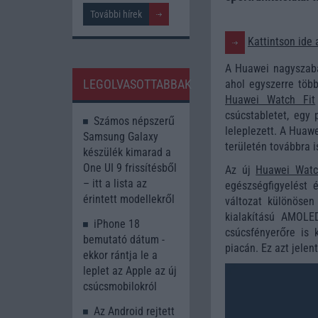
További hírek
Kattintson ide 
A Huawei nagyszabá
LEGOLVASOTTABBAK
ahol egyszerre töb
Huawei Watch Fit
csúcstabletet, egy 
Számos népszerű
leleplezett. A Huaw
Samsung Galaxy
területén továbbra 
készülék kimarad a
One UI 9 frissítésből
Az új
Huawei Watc
– itt a lista az
egészségfigyelést 
érintett modellekről
változat különösen
kialakítású AMOLED
iPhone 18
csúcsfényerőre is 
bemutató dátum -
piacán. Ez azt jelen
ekkor rántja le a
leplet az Apple az új
csúcsmobilokról
Az Android rejtett