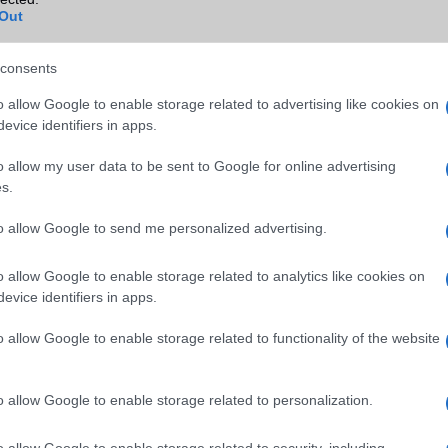
Out
consents
o allow Google to enable storage related to advertising like cookies on
evice identifiers in apps.
o allow my user data to be sent to Google for online advertising
s továbbra is a Huawei egyik legfontosabb fókuszterülete. Az új
s.
 érrendszeri monitorozást kínálnak, miközben külön figyelmet fordít
to allow Google to send me personalized advertising.
re is. A készülékek támogatják az alvás közbeni légzésfigyelést, a n
sét és a pitvarfibrilláció elemzését is.
o allow Google to enable storage related to analytics like cookies on
 5 Pro ezen felül EKG-funkcióval és az artériás merevség mérésév
evice identifiers in apps.
már komolyabb egészségügyi monitorozási szintet jelent. A beép
ő segíti a menstruációs ciklusok, ovulációs időszakok és hormo
o allow Google to enable storage related to functionality of the website
.
én erős pontja az új modelleknek. A Huawei szilícium-k
o allow Google to enable storage related to personalization.
ógiát használ, amely akár 10 napos működést is lehetővé tesz kön
normál használat esetén pedig körülbelül 7 napos üzemidőt ígér.
o allow Google to enable storage related to security, including