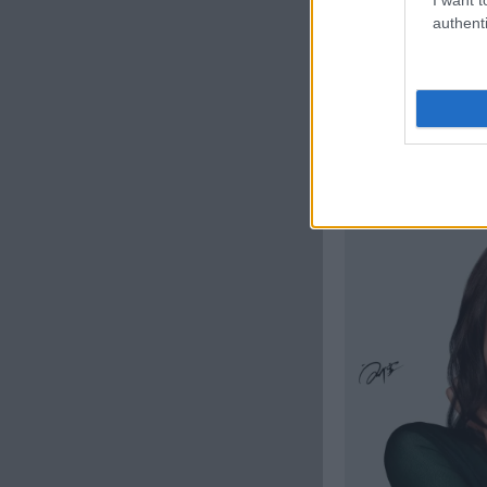
A Huawei azonban n
authenti
Runner
2 modellt i
fejlesztettek. E
teljesítményelemzés
A másik látványos
Huawei a híres des
99 természetes gyém
okosórának tűnik.