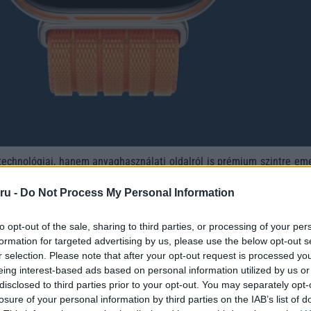
chnológiai, hanem anyaghasználati oldalról is prémium szintre eme
odellt. A fehér színű verzió például úgynevezett „Aerospace-
 kialakítást kapott, amely egyszerre ígér rendkívüli tartósság
ru -
Do Not Process My Personal Information
 modell narancssárga, fekete és fehér színekben lesz elérhető, míg a
rnyalatban érkezik.
to opt-out of the sale, sharing to third parties, or processing of your per
formation for targeted advertising by us, please use the below opt-out s
 kibővítette az edzésfunkciókat is. Az egyik legérdekesebb újdons
r selection. Please note that after your opt-out request is processed y
orkout mód, amely rövid, gyors edzéseket kínál elfoglalt felhasz
eing interest-based ads based on personal information utilized by us or
 interaktív pandás óralap vezeti végig, ami játékosabbá és motivá
disclosed to third parties prior to your opt-out. You may separately opt-
 edzések akár 30 másodpercesek is lehetnek, de többperces program
losure of your personal information by third parties on the IAB’s list of