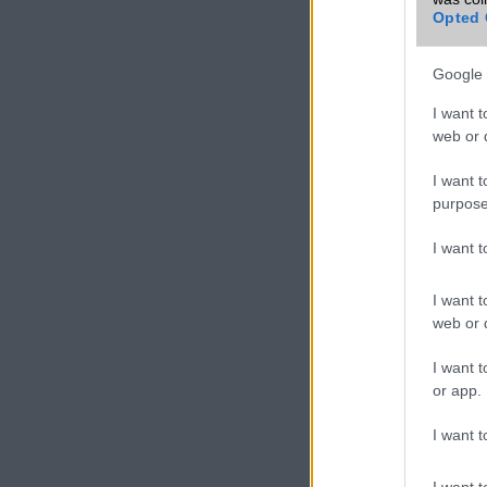
Opted 
Google 
I want t
web or d
I want t
Az egészségfigyelé
purpose
fejlettebb szív- és
I want 
női egészségkövetés
szunyókálások követé
I want t
A Huawei Watch Fit
web or d
rendelkezik, ami 
hőmérsékletérzékel
I want t
trendek követését is
or app.
Az üzemidő szint
I want t
akkumulátortechnol
használat mellett, 
I want t