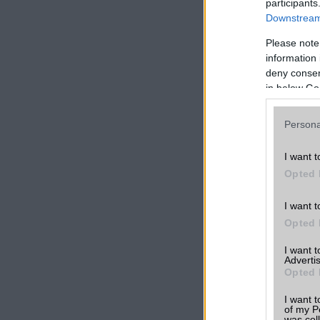
participants
A kültéri sportok k
Downstream 
felismerik a keré
Please note
pedálfordulat-adat
information 
szakaszalapú navigá
deny consent
Emellett egy külön
in below Go
térképét támogatja.
Persona
I want t
Opted 
I want t
Opted 
I want 
Advertis
Opted 
I want t
of my P
was col