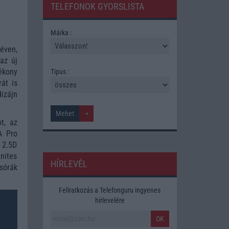
TELEFONOK GYORSLISTA
Márka :
éven,
az új
ékony
Tipus :
át is
izájn
t, az
A Pro
 2.5D
nites
HÍRLEVÉL
sórák
Feliratkozás a Telefonguru ingyenes
hírlevelére
OK