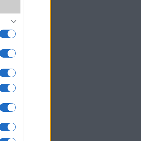
 órák
anak a
appali
el is
ített
nális
arbon
nyebb