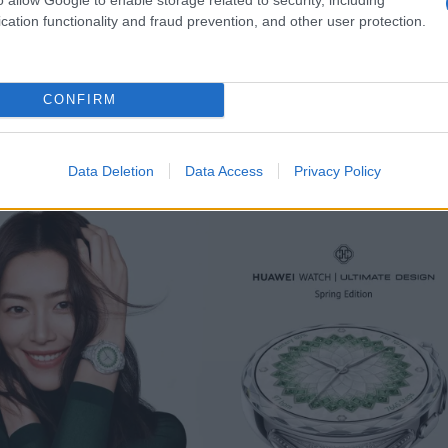
em állt meg az okosóráknál. A vállalat bemutatta a
Huawei Wat
cation functionality and fraud prevention, and other user protection.
s, amelyet a legendás maratonfutó, Eliud Kipchoge közreműködé
z az óra kifejezetten komoly futók számára készült, rész
sel és edzőtábor-funkciókkal.
CONFIRM
 újdonság a
Huawei Watch Ultimate
Design Spring Edition volt, amel
ignerrel, Francesca Amfitheatrof együttműködésben alkotott meg. A
ántot és zafírkristályt kapott, így inkább luxusékszernek, mint klas
Data Deletion
Data Access
Privacy Policy