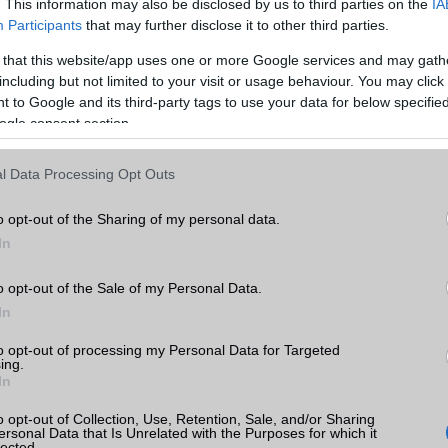
. This information may also be disclosed by us to third parties on the
IA
edvelőire is komoly figyelmet fordított a Huawei. Az új órák automat
Participants
that may further disclose it to other third parties.
kpározást, és valós időben képesek megjeleníteni a teljesítmén
 that this website/app uses one or more Google services and may gath
okat. A Pro modell ennél is tovább megy: fejlett Trail Run módot 
including but not limited to your visit or usage behaviour. You may click 
cióval, szintkülönbség-követéssel és becsült érkezési idő számítá
 to Google and its third-party tags to use your data for below specifi
 golfmód is bekerült a rendszerbe, amely több mint 17 000 golf
ogle consent section.
l Data Processing Opt Outs
o opt-out of the Sharing of my personal data.
In
o opt-out of the Sale of my Personal Data.
In
to opt-out of processing my Personal Data for Targeted
ing.
In
o opt-out of Collection, Use, Retention, Sale, and/or Sharing
ersonal Data that Is Unrelated with the Purposes for which it
lected.