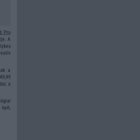
d Pro
je. A
lykes
reatív
rak a
249,99
dul, a
ógiai
épít,