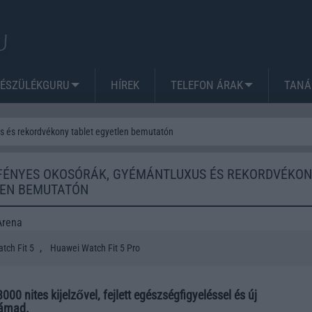
KÉSZÜLÉKGURU
HÍREK
TELEFON ÁRAK
TANÁ
s és rekordvékony tablet egyetlen bemutatón
AFÉNYES OKOSÓRÁK, GYÉMÁNTLUXUS ÉS REKORDVÉKO
LEN BEMUTATÓN
Arena
,
tch Fit 5
Huawei Watch Fit 5 Pro
000 nites kijelzővel, fejlett egészségfigyeléssel és új
támad.