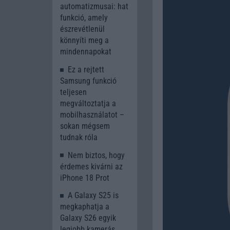
automatizmusai: hat
funkció, amely
észrevétlenül
könnyíti meg a
mindennapokat
Ez a rejtett
Samsung funkció
teljesen
megváltoztatja a
mobilhasználatot –
sokan mégsem
tudnak róla
Nem biztos, hogy
érdemes kivárni az
iPhone 18 Prot
A Galaxy S25 is
megkaphatja a
Galaxy S26 egyik
legjobb kamerás