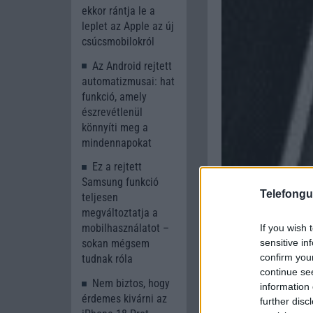
ekkor rántja le a
leplet az Apple az új
csúcsmobilokról
Az Android rejtett
automatizmusai: hat
funkció, amely
észrevétlenül
könnyíti meg a
mindennapokat
Ez a rejtett
Samsung funkció
Telefongu
teljesen
megváltoztatja a
mobilhasználatot –
If you wish 
sensitive in
sokan mégsem
confirm you
tudnak róla
continue se
Nem biztos, hogy
information 
érdemes kivárni az
further disc