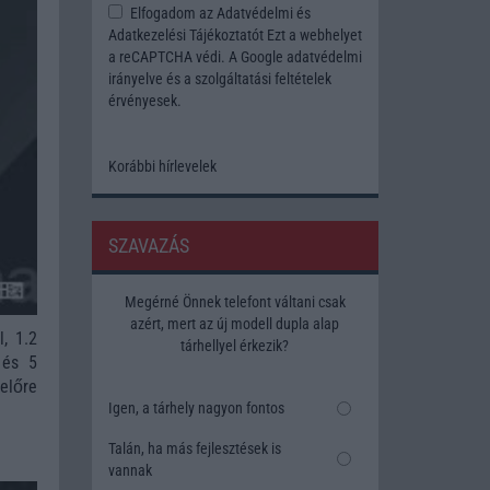
Elfogadom az
Adatvédelmi és
Adatkezelési Tájékoztatót
Ezt a webhelyet
a reCAPTCHA védi. A Google
adatvédelmi
irányelve
és a
szolgáltatási feltételek
érvényesek.
Korábbi hírlevelek
SZAVAZÁS
Megérné Önnek telefont váltani csak
azért, mert az új modell dupla alap
l, 1.2
tárhellyel érkezik?
 és 5
előre
Igen, a tárhely nagyon fontos
Talán, ha más fejlesztések is
vannak