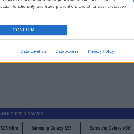
cation functionality and fraud prevention, and other user protection.
CONFIRM
ó linkek:
Data Deletion
Data Access
Privacy Policy
SM kiemelt ajánlatok
S25 Ultra
Samsung Galaxy S25
Samsung Galaxy A56