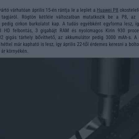
yártó várhatóan április 15-én rántja le a leplet a
Huawei P8
okostelef
 tagjáról. Rögtön kétféle változatban mutatkozik be a P8, az 
 pedig cirkon burkolatot kap. A tudás egyébként egyforma lesz, íg
ull HD felbontás, 3 gigabájt RAM és nyolcmagos Kirin 930 proce
 32 gigás tárhely bővíthető, az akkumulátor pedig 3000 mAh-s. A
héttel már kapható is lesz, így április 22-től érdemes keresni a bolt
 ár környékén.