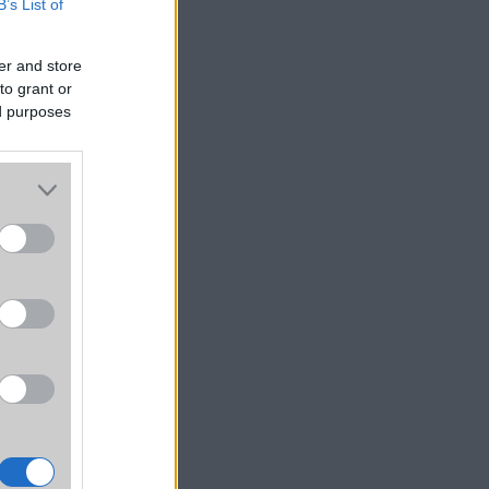
B’s List of
er and store
to grant or
ed purposes