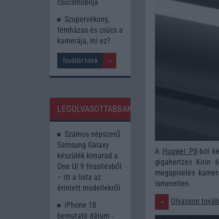
csúcsmobilja
Szupervékony,
fémházas és csúcs a
kamerája, mi ez?
További hírek
LEGOLVASOTTABBAK
Számos népszerű
Samsung Galaxy
A
Huawei P8
-ból k
készülék kimarad a
gigahertzes Kirin 
One UI 9 frissítésből
megapixeles kamerá
– itt a lista az
ismeretlen.
érintett modellekről
Olvasson tovább
iPhone 18
bemutató dátum -