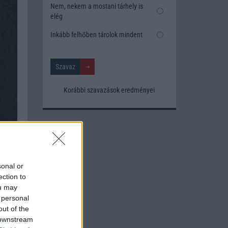
Nem, nekem a mostani tárhely is
elég
Inkább felhőben tárolok mindent
Korábbi szavazások eredményei
sonal or
ection to
ou may
 personal
out of the
 downstream