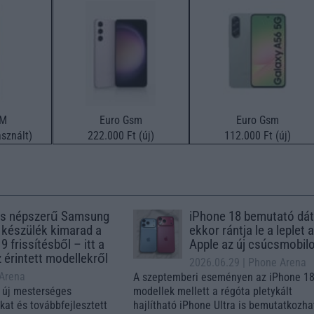
SM
Euro Gsm
Euro Gsm
sznált)
222.000 Ft (új)
112.000 Ft (új)
s népszerű Samsung
iPhone 18 bemutató dát
 készülék kimarad a
ekkor rántja le a leplet 
9 frissítésből – itt a
Apple az új csúcsmobil
z érintett modellekről
2026.06.29
| Phone Arena
 Arena
A szeptemberi eseményen az iPhone 18
 új mesterséges
modellek mellett a régóta pletykált
ókat és továbbfejlesztett
hajlítható iPhone Ultra is bemutatkozha