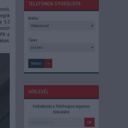
TELEFONOK GYORSLISTA
onról,
egyik
Márka :
y 5.2
sszor
 P8 a
Tipus :
okban,
HÍRLEVÉL
Feliratkozás a Telefonguru ingyenes
hírlevelére
OK