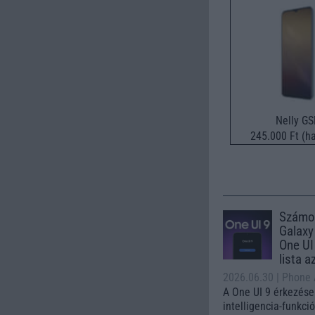
Nelly G
245.000 Ft (ha
Számo
Galaxy
One UI 
lista a
2026.06.30
| Phone
A One UI 9 érkezése
intelligencia-funkci