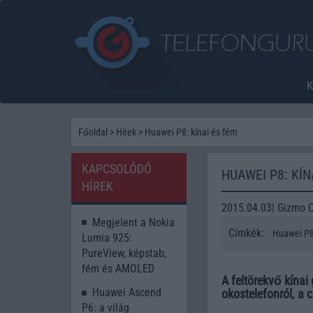
Főoldal
>
Hírek
>
Huawei P8: kínai és fém
KAPCSOLÓDÓ
HUAWEI P8: KÍN
HÍREK
2015.04.03| Gizmo 
Megjelent a Nokia
Címkék:
Huawei P
Lumia 925:
PureView, képstab,
fém és AMOLED
A feltörekvő kínai 
Huawei Ascend
okostelefonról, a 
P6: a világ