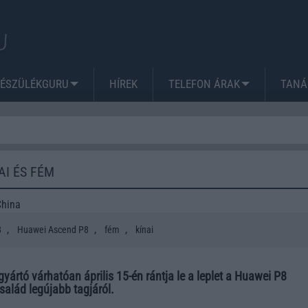
KÉSZÜLÉKGURU
HÍREK
TELEFON ÁRAK
TANÁ
AI ÉS FÉM
China
,
,
,
8
Huawei Ascend P8
fém
kínai
gyártó várhatóan április 15-én rántja le a leplet a Huawei P8
család legújabb tagjáról.