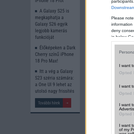
iPhone 18 Prot
participants
Downstream 
A Galaxy S25 is
megkaphatja a
Please note
Galaxy S26 egyik
information 
legjobb kamerás
deny consent
in below Go
funkcióját
Élőképeken a Dark
Persona
Cherry színű iPhone
18 Pro Max!
I want t
Itt a vég a Galaxy
Opted 
S23 széria számára:
a One UI 9 lehet az
I want t
utolsó nagy frissítés
Opted 
További hírek
I want 
Advertis
Opted 
I want t
of my P
was col