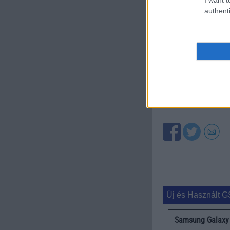
authenti
A cikkhez kapcsolód
Phone Arena
Új és Használt G
Samsung Galaxy 