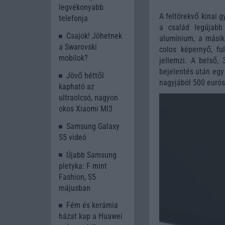
legvékonyabb
A feltörekvő kínai g
telefonja
a család legújabb
Csajok! Jöhetnek
alumínium, a másik
a Swarovski
colos képernyő, f
mobilok?
jellemzi. A belső,
bejelentés után egy 
Jövő héttől
nagyjából 500 eurós
kapható az
ultraolcsó, nagyon
okos Xiaomi MI3
Samsung Galaxy
S5 videó
Újabb Samsung
pletyka: F mint
Fashion, S5
májusban
Fém és kerámia
házat kap a Huawei