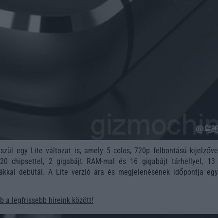
észül egy Lite változat is, amely 5 colos, 720p felbontású kijelzőve
620 chipsettel, 2 gigabájt RAM-mal és 16 gigabájt tárhellyel, 13
kkal debütál. A Lite verzió ára és megjelenésének időpontja egy
 a legfrissebb híreink között!