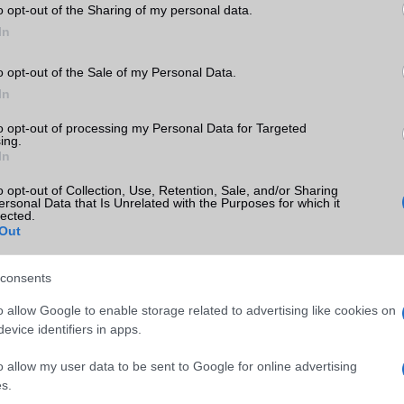
o opt-out of the Sharing of my personal data.
In
o opt-out of the Sale of my Personal Data.
SM kiemelt ajánlatok
In
15
Xiaomi 15T Pro
Apple iPad (2025)
to opt-out of processing my Personal Data for Targeted
ing.
In
o opt-out of Collection, Use, Retention, Sale, and/or Sharing
ersonal Data that Is Unrelated with the Purposes for which it
lected.
Out
consents
m
Euro Gsm
Euro Gsm
o allow Google to enable storage related to advertising like cookies on
(új)
224.000 Ft (új)
128.000 Ft (új)
evice identifiers in apps.
o allow my user data to be sent to Google for online advertising
s.