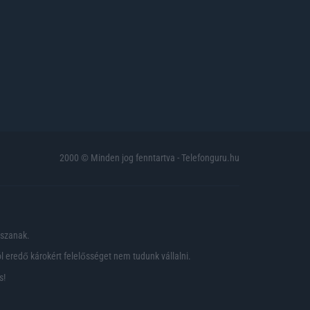
2000 © Minden jog fenntartva - Telefonguru.hu
pszanak.
 eredő károkért felelősséget nem tudunk vállalni.
s!