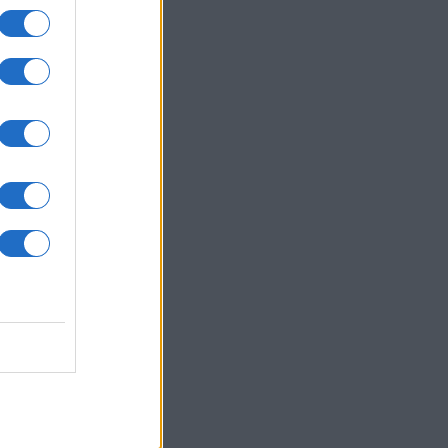
um -
az
okról
 Pro
t,
a
kan
xel