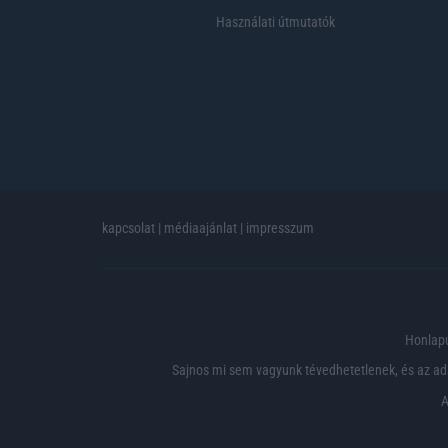
Használati útmutatók
kapcsolat
|
médiaajánlat
|
impresszum
Honlapu
Sajnos mi sem vagyunk tévedhetetlenek, és az ada
A