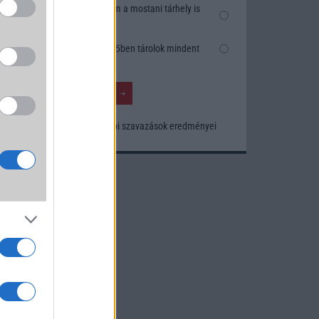
Nem, nekem a mostani tárhely is
elég
Inkább felhőben tárolok mindent
Korábbi szavazások eredményei