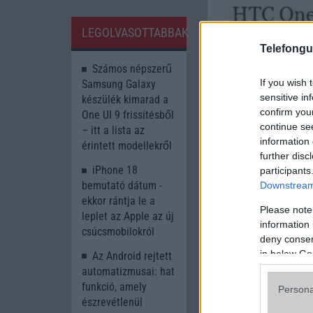
LEGOLVASOTTABBAK
Telefongu
Számos népszerű
If you wish 
Samsung Galaxy
sensitive in
készülék kimarad a
confirm you
One UI 9 frissítésből
continue se
– itt a lista az
information 
érintett modellekről
further disc
iPhone 18
participants
bemutató dátum -
Downstream 
A cikkhez kapcsolód
ekkor rántja le a
Please note
Into Mobile
leplet az Apple az új
information 
csúcsmobilokról
Daily Mobile
deny consent
in below Go
Az Android rejtett
automatizmusai: hat
funkció, amely
Persona
észrevétlenül