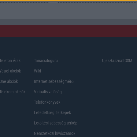
Telefon Árak
Tanácsdóguru
UjesHasznaltGSM
Yettel akciók
Wiki
One akciók
Internet sebességmérő
Telekom akciók
Virtuális valóság
Telefonkönyvek
Lefedettségi térképek
Letöltési sebesség térkép
Nemzetközi hívószámok