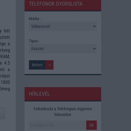
TELEFONOK GYORSLISTA
Márka :
y hét
ztett
Tipus :
ége a
etyeg
 RAM,
e 4.5
int a
rópai
 1800
tömeg
HÍRLEVÉL
Feliratkozás a Telefonguru ingyenes
hírlevelére
OK