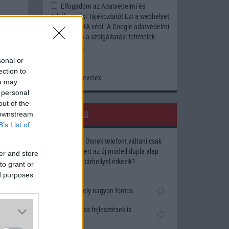
Elfogadom az
Adatvédelmi és
Adatkezelési Tájékoztatót
Ezt a webhelyet
a reCAPTCHA védi. A Google
adatvédelmi
irányelve
és a
szolgáltatási feltételek
érvényesek.
sonal or
ection to
Korábbi hírlevelek
ou may
 personal
out of the
SZAVAZÁS
 downstream
B’s List of
Megérné Önnek telefont váltani csak
azért, mert az új modell dupla alap
er and store
tárhellyel érkezik?
to grant or
ed purposes
Igen, a tárhely nagyon fontos
Talán, ha más fejlesztések is
vannak