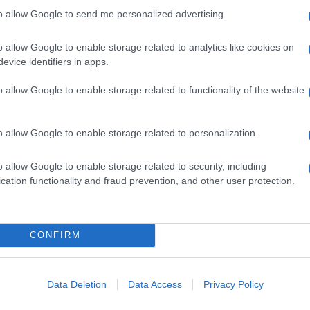
s népszerű Samsung
iPhone 18 bemutató dát
to allow Google to send me personalized advertising.
 készülék kimarad a
ekkor rántja le a leplet 
9 frissítésből – itt a
Apple az új csúcsmobil
o allow Google to enable storage related to analytics like cookies on
z érintett modellekről
2026.06.29
| Phone Arena
evice identifiers in apps.
 Arena
A szeptemberi eseményen az iPhone 18
 új mesterséges
modellek mellett a régóta pletykált
o allow Google to enable storage related to functionality of the website
ókat és továbbfejlesztett
hajlítható iPhone Ultra is bemutatkozha
, azonban több korábbi
miközben az áremelésekről szóló
középkategóriás Galaxy
találgatások továbbra is beárnyékolják 
o allow Google to enable storage related to personalization.
 lesz az út vége.
rajtot.
o allow Google to enable storage related to security, including
oid rejtett
Ez a rejtett Samsung
cation functionality and fraud prevention, and other user protection.
tizmusai: hat
funkció teljesen
ó, amely észrevétlenül
megváltoztatja a
ti meg a
mobilhasználatot – so
mégsem tudnak róla
CONFIRM
d Police
2026.07.12
| Android Central
ön alkalmazásokra
Az Edge Panel az egyik leghasznosabb
Android már évek óta
funkció, amely jelentősen felgyorsítja a
Data Deletion
Data Access
Privacy Policy
nkciókat kínál, amelyek
mindennapi használatot, miközben a Pi
a háttérben.
telefonokból továbbra is hiányzik.