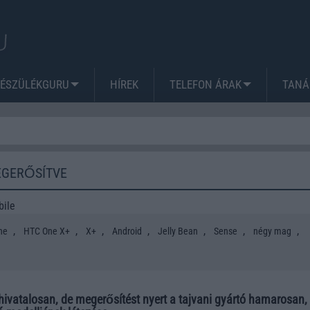
KÉSZÜLÉKGURU
HÍREK
TELEFON ÁRAK
TANÁ
EGERŐSÍTVE
bile
,
,
,
,
,
,
,
ne
HTC One X+
X+
Android
Jelly Bean
Sense
négy mag
ivatalosan, de megerősítést nyert a tajvani gyártó hamarosan,