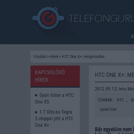
Főoldal
>
Hírek
>
HTC One X+: megerősítve
KAPCSOLÓDÓ
HTC ONE X+: M
HÍREK
2012.09.12| Into Mo
Gyári fotón a HTC
Címkék:
,
HTC
O
One X5
quad core
1.7 GHz-es Tegra
3 chippel jött a HTC
One X+
Bár egyelőre nem h