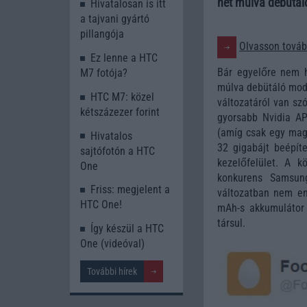
hét múlva debütáló
Hivatalosan is itt
a tajvani gyártó
pillangója
Olvasson tovább
Ez lenne a HTC
Bár egyelőre nem h
M7 fotója?
múlva debütáló mode
HTC M7: közel
változatáról van szó
kétszázezer forint
gyorsabb Nvidia AP
(amíg csak egy mag 
Hivatalos
32 gigabájt beépít
sajtófotón a HTC
kezelőfelület. A 
One
konkurens Samsun
Friss: megjelent a
változatban nem en
HTC One!
mAh-s akkumulátor
társul.
Így készül a HTC
One (videóval)
További hírek