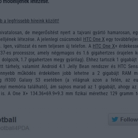
 modelljének létezése.
 a legfrissebb híreink között!
ivatalosan, de megerősítést nyert a tajvani gyártó hamarosan, eg
lljének létezése. A jelenlegi csúcsmobil
HTC One X
egy továbbfejles
. Igen, változat és nem teljesen új telefon. A
HTC One X
+ érdekess
37-es processzor, amely négymagos és 1.6 gigahertzes órajelen k
dolgozik, 1.7 gigahertzen megy gyárilag). Ehhez tartozik 1 gigabájt
ett tárhely, valamint Android 4.1 Jelly Bean rendszer és HTC Sens
könnyebb működés érdekében jobb lehetne a 2 gigabájt RAM m
g i9300 Galaxy S3 esetében (a világnak azon a felén, az eu
nyi memória található), ám sajnos marad az 1 gigabájt, ahogy az
 is. A One X+ 134.36×69.9×9.3 mm fizikai mérethez 129 gramm 