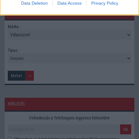
Data Deletion
Data Access
Privacy Policy
TELEFONOK GYORSLISTA
Márka :
Tipus :
HÍRLEVÉL
Feliratkozás a Telefonguru ingyenes hírlevelére
OK