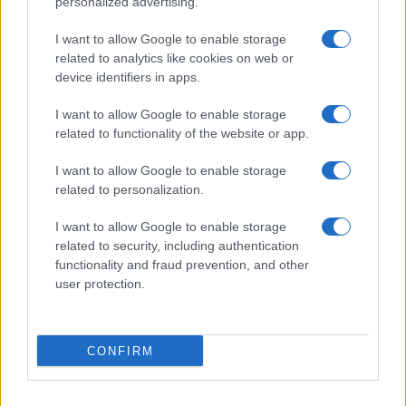
personalized advertising.
Nem biztos, hogy érdemes kivárni az iPhone 18 Prot
I want to allow Google to enable storage
A Galaxy S25 is megkaphatja a Galaxy S26 egyik legjobb
related to analytics like cookies on web or
kamerás funkcióját
device identifiers in apps.
Élőképeken a Dark Cherry színű iPhone 18 Pro Max!
I want to allow Google to enable storage
related to functionality of the website or app.
Itt a vég a Galaxy S23 széria számára: a One UI 9 lehet az
utolsó nagy frissítés
I want to allow Google to enable storage
related to personalization.
További hírek
I want to allow Google to enable storage
related to security, including authentication
Mennyibe kerül
functionality and fraud prevention, and other
user protection.
Keressen a telefonboltok ajánlatai között!
CONFIRM