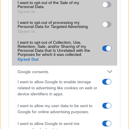
Teszt: HTC One, a trónkövetelő
consent section.
I want to opt-out of the Sale of my
Personal Data.
HTC One vs HTC One mini
Opted In
HTC One: Windows Phone-nal?
I want to opt-out of processing my
Personal Data for Targeted Advertising.
Opted In
További hírek
I want to opt-out of Collection, Use,
Retention, Sale, and/or Sharing of my
Personal Data that Is Unrelated with the
Purposes for which it was collected.
LEGOLVASOTTABBAK
Opted Out
Számos népszerű Samsung Galaxy készülék kimarad a One
Google consents
UI 9 frissítésből – itt a lista az érintett modellekről
I want to allow Google to enable storage
iPhone 18 bemutató dátum - ekkor rántja le a leplet az
related to advertising like cookies on web or
Apple az új csúcsmobilokról
device identifiers in apps.
Az Android rejtett automatizmusai: hat funkció, amely
I want to allow my user data to be sent to
észrevétlenül könnyíti meg a mindennapokat
Google for online advertising purposes.
Ez a rejtett Samsung funkció teljesen megváltoztatja a
I want to allow Google to send me
mobilhasználatot – sokan mégsem tudnak róla