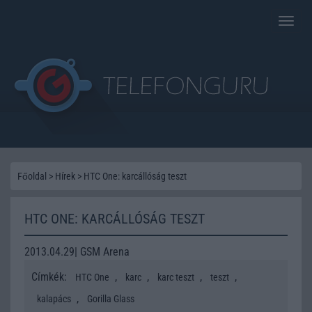
Toggle
naviga
Főoldal
>
Hírek
>
HTC One: karcállóság teszt
HTC ONE: KARCÁLLÓSÁG TESZT
2013.04.29| GSM Arena
Címkék:
,
,
,
,
HTC One
karc
karc teszt
teszt
,
kalapács
Gorilla Glass