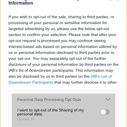
Information
sokan mégsem tudnak róla
2026.07.12
| Android Central
If you wish to opt-out of the sale, sharing to third parties, or
Az Edge Panel az egyik leghasznosabb funkció, amely
processing of your personal or sensitive information for
jelentősen felgyorsítja a mindennapi használatot,
targeted advertising by us, please use the below opt-out
miközben a Pixel telefonokból továbbra is hiányzik.
section to confirm your selection. Please note that after your
opt-out request is processed you may continue seeing
interest-based ads based on personal information utilized by
us or personal information disclosed to third parties prior to
your opt-out. You may separately opt-out of the further
disclosure of your personal information by third parties on the
KAPCSOLÓDÓ HÍREK
IAB’s list of downstream participants. This information may
also be disclosed by us to third parties on the
IAB’s List of
Újabb idióta nézte csúcsmobilját kalapácsnak
Downstream Participants
that may further disclose it to other
Google Nexus 4 dobásteszt: mit bír?
third parties.
MWC: Sapphire kijelző: durvább a Gorilla Glassnál is
Please note that this website/app uses one or more Google
Personal Data Processing Opt Outs
services and may gather and store information including but
Nokia Lumia 920 vs HTC One: melyik a jobb?
not limited to your visit or usage behaviour. You may click to
I want to opt-out of the Sharing of my
personal data.
grant or deny consent to Google and its third-party tags to
Samsung Galaxy S4: karcteszt
Opted In
use your data for below specified purposes in below Google