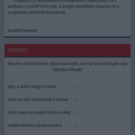
Elfogadom az
Adatvédelmi és Adatkezelési Tájékoztatót
Ezt a
webhelyet a reCAPTCHA védi. A Google
adatvédelmi irányelve
és a
szolgáltatási feltételek
érvényesek.
Korábbi hírlevelek
SZAVAZÁS
Megérné Önnek telefont váltani csak azért, mert az új modell dupla alap
tárhellyel érkezik?
Igen, a tárhely nagyon fontos
Talán, ha más fejlesztések is vannak
Nem, nekem a mostani tárhely is elég
Inkább felhőben tárolok mindent