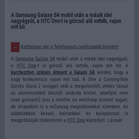
A Samsung Galaxy S4 mobil után a másik idei
nagyágyút, a HTC One-t is górcső alá vették, vajon
mit bír.
Kattintson ide a Telefonguru legfrissebb híreiért!
A
Samsung Galaxy S4
mobil után a másik idei nagyágyút,
a
HTC One
-t is górcső alá vették, vajon mit bír. A
karcteszten szépen átment a Galaxy S4
, kérdés, hogy a
nagy konkurencia vajon mit tud. A One a Corning-féle
Gorilla Glass 2 üveggel védi a megjelenítőt, ehhez társul
az alumíniumból készült unibody kivitel, amellyel nem
csak gyönyörű lesz a telefon és minőségi érzetet sugall,
de strapabíró is a műanyag megoldásokkal szemben. Az
alábbiakban késsel, kulcsokkal és kalapáccsal is
megpróbálják tönkretenni a
HTC One
kijelzőjét. Lássuk!