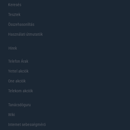
Keresés
Tesztek
Összehasonlítás
Használati útmutatók
Hirek
Telefon Árak
Yettel akciók
One akciók
Telekom akciók
Tanácsdóguru
Wiki
Internet sebességmérő