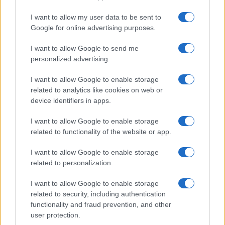
KAPCSOLÓDÓ HÍREK
I want to allow my user data to be sent to
iOS 7: teljes átalakulás
Google for online advertising purposes.
Mit szeretnénk az iOS 7-ben?
I want to allow Google to send me
personalized advertising.
BlackBerry messenger iPhone-ra és Androidra
I want to allow Google to enable storage
Google Hangouts: csetelj Androidon és iOS-en
related to analytics like cookies on web or
Korlátozzák az Apple termékeit Amerikában
device identifiers in apps.
Megjelent az iOS7: nagy a dilemma
I want to allow Google to enable storage
related to functionality of the website or app.
iOS 7: videóban is lehet zoomolni
BBM üzenetküldõ: holnap debütál!
I want to allow Google to enable storage
related to personalization.
További hírek
I want to allow Google to enable storage
related to security, including authentication
functionality and fraud prevention, and other
user protection.
LEGOLVASOTTABBAK