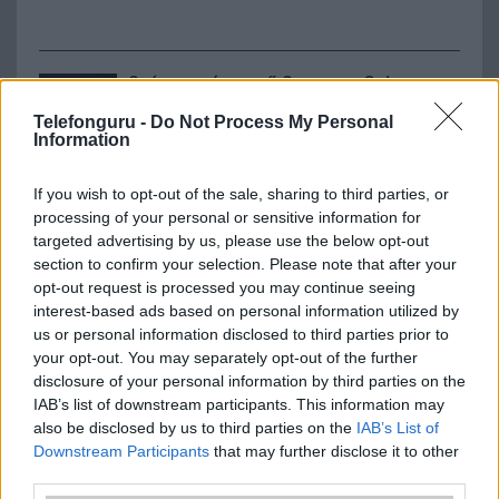
Számos népszerű Samsung Galaxy
készülék kimarad a One UI 9
Telefonguru -
Do Not Process My Personal
frissítésből – itt a lista az érintett
Information
modellekről
2026.06.30
| Phone Arena
If you wish to opt-out of the sale, sharing to third parties, or
A One UI 9 érkezése új mesterséges intelligencia-
processing of your personal or sensitive information for
funkciókat és továbbfejlesztett kezelőfelületet hoz,
targeted advertising by us, please use the below opt-out
azonban több korábbi csúcskategóriás és középkategóriás
section to confirm your selection. Please note that after your
Galaxy készülék számára ez lesz az út vége.
opt-out request is processed you may continue seeing
interest-based ads based on personal information utilized by
iPhone 18 bemutató dátum - ekkor
us or personal information disclosed to third parties prior to
rántja le a leplet az Apple az új
csúcsmobilokról
your opt-out. You may separately opt-out of the further
disclosure of your personal information by third parties on the
2026.06.29
| Phone Arena
IAB’s list of downstream participants. This information may
A szeptemberi eseményen az iPhone 18 Pro modellek
also be disclosed by us to third parties on the
IAB’s List of
mellett a régóta pletykált hajlítható iPhone Ultra is
Downstream Participants
that may further disclose it to other
bemutatkozhat, miközben az áremelésekről szóló
third parties.
találgatások továbbra is beárnyékolják a rajtot.