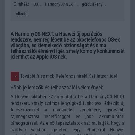
Címkék:
,
,
,
iOS
HarmonyOS NEXT
gördülékeny
ellenfél
A HarmonyOS NEXT, a Huawei új operációs
rendszere, nemrég lépett be az okostelefonos OS-ek
világába, és kiemelkedő biztonságot és sima
felhasználói élményt ígér, amely komoly konkurenciát
jelenthet az Apple iOS-nek.
További friss mobiltelefonos hírek! Kattintson ide!
Főbb jellemzők és felhasználói vélemények
A Huawei október 22-én mutatta be a HarmonyOS NEXT
rendszert, amely számos lenyűgöző funkcióval érkezik: új
AI-eszközökkel a magánélet védelmére, gyorsabb
fájlmegosztási lehetőséggel és jobb akkumulátor-
támogatással. Az első tapasztalatok azt mutatják, hogy a
szoftver valóban ígéretes. Egy iPhone-ról Huawei