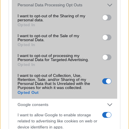
Please note that this website/app uses one or more Google
Personal Data Processing Opt Outs
Az Android rejtett automatizmusai: hat
services and may gather and store information including but
funkció, amely észrevétlenül könnyíti
not limited to your visit or usage behaviour. You may click to
I want to opt-out of the Sharing of my
meg a mindennapokat
personal data.
grant or deny consent to Google and its third-party tags to
Opted In
2026.06.14
| Android Police
use your data for below specified purposes in below Google
Sok felhasználó külön alkalmazásokra esküszik, pedig az
consent section.
I want to opt-out of the Sale of my
Android már évek óta olyan intelligens funkciókat kínál,
Personal Data.
amelyek maguktól dolgoznak a háttérben.
Opted In
I want to opt-out of processing my
Ez a rejtett Samsung funkció teljesen
Personal Data for Targeted Advertising.
megváltoztatja a mobilhasználatot –
Opted In
sokan mégsem tudnak róla
I want to opt-out of Collection, Use,
2026.07.12
| Android Central
Retention, Sale, and/or Sharing of my
Personal Data that Is Unrelated with the
Az Edge Panel az egyik leghasznosabb funkció, amely
Purposes for which it was collected.
jelentősen felgyorsítja a mindennapi használatot,
Opted Out
miközben a Pixel telefonokból továbbra is hiányzik.
Google consents
I want to allow Google to enable storage
related to advertising like cookies on web or
device identifiers in apps.