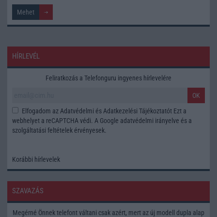
HÍRLEVÉL
Feliratkozás a Telefonguru ingyenes hírlevelére
OK
Elfogadom az
Adatvédelmi és Adatkezelési Tájékoztatót
Ezt a
webhelyet a reCAPTCHA védi. A Google
adatvédelmi irányelve
és a
szolgáltatási feltételek
érvényesek.
Korábbi hírlevelek
SZAVAZÁS
Megérné Önnek telefont váltani csak azért, mert az új modell dupla alap