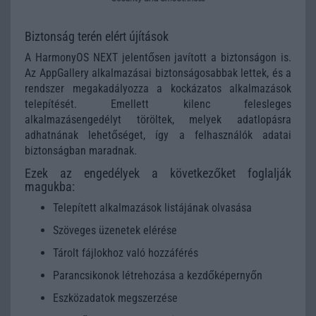
Biztonság terén elért újítások
A HarmonyOS NEXT jelentősen javított a biztonságon is.
Az AppGallery alkalmazásai biztonságosabbak lettek, és a
rendszer megakadályozza a kockázatos alkalmazások
telepítését. Emellett kilenc felesleges
alkalmazásengedélyt töröltek, melyek adatlopásra
adhatnának lehetőséget, így a felhasználók adatai
biztonságban maradnak.
Ezek az engedélyek a következőket foglalják
magukba:
Telepített alkalmazások listájának olvasása
Szöveges üzenetek elérése
Tárolt fájlokhoz való hozzáférés
Parancsikonok létrehozása a kezdőképernyőn
Eszközadatok megszerzése