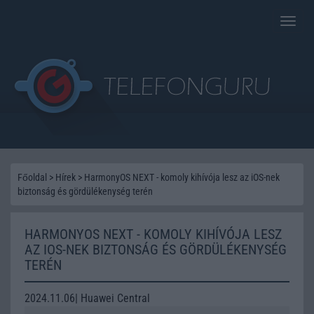
Toggle
naviga
Főoldal
>
Hírek
>
HarmonyOS NEXT - komoly kihívója lesz az iOS-nek
biztonság és gördülékenység terén
HARMONYOS NEXT - KOMOLY KIHÍVÓJA LESZ
AZ IOS-NEK BIZTONSÁG ÉS GÖRDÜLÉKENYSÉG
TERÉN
2024.11.06| Huawei Central