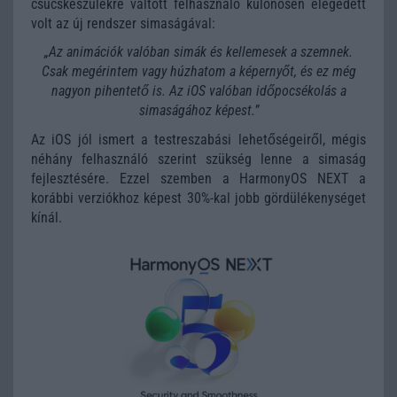
csúcskészülékre váltott felhasználó különösen elégedett
volt az új rendszer simaságával:
„Az animációk valóban simák és kellemesek a szemnek.
Csak megérintem vagy húzhatom a képernyőt, és ez még
nagyon pihentető is. Az iOS valóban időpocsékolás a
simaságához képest.”
Az iOS jól ismert a testreszabási lehetőségeiről, mégis
néhány felhasználó szerint szükség lenne a simaság
fejlesztésére. Ezzel szemben a HarmonyOS NEXT a
korábbi verziókhoz képest 30%-kal jobb gördülékenységet
kínál.