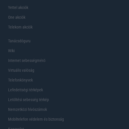
Yettel akciók
One akciók
Telekom akciók
Tanácsdóguru
Wiki
Internet sebességmérő
Virtuális valóság
Telefonkönyvek
Lefedettségi térképek
Letöltési sebesség térkép
Nemzetközi hívószámok
Mobiltelefon védelem és biztonság
Kapcsolat