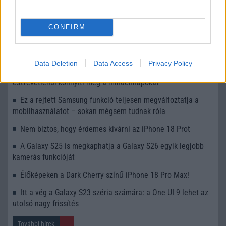
Számos népszerű Samsung Galaxy készülék kimarad a One
UI 9 frissítésből – itt a lista az érintett modellekről
CONFIRM
iPhone 18 bemutató dátum - ekkor rántja le a leplet az
Apple az új csúcsmobilokról
Data Deletion
Data Access
Privacy Policy
Az Android rejtett automatizmusai: hat funkció, amely
észrevétlenül könnyíti meg a mindennapokat
Ez a rejtett Samsung funkció teljesen megváltoztatja a
mobilhasználatot – sokan mégsem tudnak róla
Nem biztos, hogy érdemes kivárni az iPhone 18 Prot
A Galaxy S25 is megkaphatja a Galaxy S26 egyik legjobb
kamerás funkcióját
Élőképeken a Dark Cherry színű iPhone 18 Pro Max!
Itt a vég a Galaxy S23 széria számára: a One UI 9 lehet az
utolsó nagy frissítés
További hírek