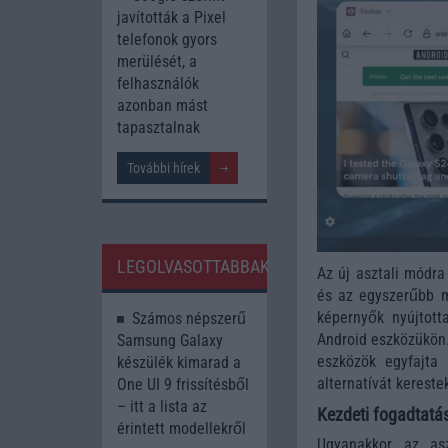
javították a Pixel
telefonok gyors
merülését, a
felhasználók
azonban mást
tapasztalnak
További hírek
LEGOLVASOTTABBAK
Az új asztali módra
és az egyszerűbb mu
képernyők nyújtott
Számos népszerű
Android eszközükön.
Samsung Galaxy
eszközök egyfajta 
készülék kimarad a
alternatívát keres
One UI 9 frissítésből
– itt a lista az
Kezdeti fogadtatás
érintett modellekről
Ugyanakkor, az as