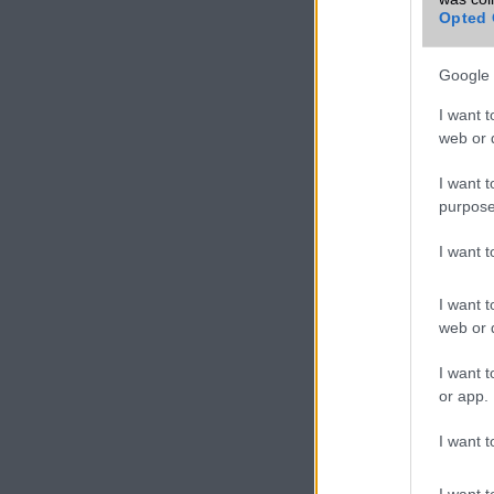
Opted 
Google 
I want t
web or d
I want t
purpose
I want 
I want t
web or d
I want t
or app.
Az új többablakos é
címsorral rendelk
I want t
fogantyút a teljes 
az osztott képern
I want t