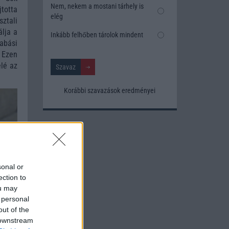
Nem, nekem a mostani tárhely is
jtotta
elég
ztali
álja a
Inkább felhőben tárolok mindent
zabási
 Ezen
elé az
Korábbi szavazások eredményei
sonal or
ection to
ou may
 personal
out of the
 downstream