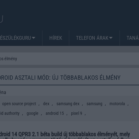
KÉSZÜLÉKGURU
HÍREK
TELEFON ÁRAK
TANÁ
kos élmény
DROID ASZTALI MÓD: ÚJ TÖBBABLAKOS ÉLMÉNY
éna
,
,
,
,
,
open source project
dex
samsung dex
samsung
motorola
,
,
,
,
id authority
google
android 15
pixel 9
roid 14 QPR3 2.1 béta build új többablakos élményét, mely