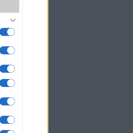
gy új
a kis
rnyős,
átumú