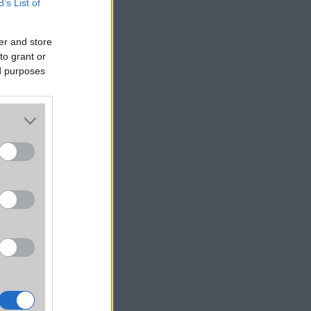
B’s List of
er and store
to grant or
ed purposes
n két
tható
g sok
ztali
ority