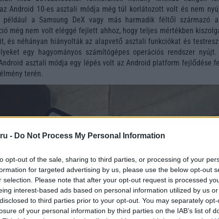
 az Android 10-es asztali módja még túl korlátozott volt és nem nyú
it például a Samsung DeX vagy más harmadik féltől származó as
ió még nem volt eléggé fejlett ahhoz, hogy teljes mértékben kiszolg
it, és néhányan hiányolták az alapvető asztali funkciókat és testres
elyeket egy hagyományos számítógépes operációs rendszer nyújt.
 Android asztali módja egy lépés volt az Android platform fejlődése f
 élmény terén.
ru -
Do Not Process My Personal Information
to opt-out of the sale, sharing to third parties, or processing of your per
formation for targeted advertising by us, please use the below opt-out s
r selection. Please note that after your opt-out request is processed y
eing interest-based ads based on personal information utilized by us or
disclosed to third parties prior to your opt-out. You may separately opt-
losure of your personal information by third parties on the IAB’s list of