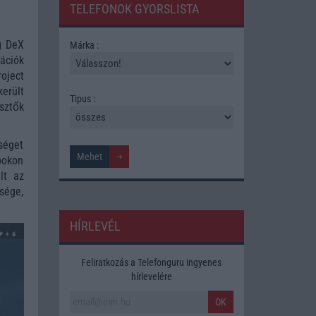
TELEFONOK GYORSLISTA
g DeX
Márka :
ációk
oject
erült
Tipus :
sztők
őséget
pokon
lt az
sége,
HÍRLEVÉL
Feliratkozás a Telefonguru ingyenes
hírlevelére
OK