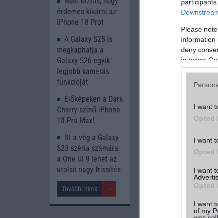
Nem biztos, hogy
participants
érdemes kivárni az
Downstream 
iPhone 18 Prot
Please note
A Galaxy S25 is
information 
megkaphatja a
deny consent
in below Go
Galaxy S26 egyik
legjobb kamerás
Az asztali mód azót
funkcióját
alkalmazás egymás m
Persona
egyszerre, a sza
Élőképeken a Dark
korlátozással jár
I want t
Cherry színű iPhone
élményének fejleszt
Opted 
18 Pro Max!
néhány érdekes új fu
Itt a vég a Galaxy
I want t
S23 széria számára:
Opted 
a One UI 9 lehet az
utolsó nagy frissítés
I want 
Advertis
Opted 
További hírek
I want t
of my P
was col