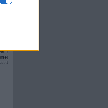
 jobb
rnyős
yomva
ontos
 jobb
droid
nt is
emrég
 adott