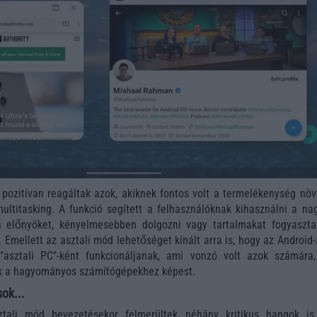
 pozitívan reagáltak azok, akiknek fontos volt a termelékenység növ
ltitasking. A funkció segített a felhasználóknak kihasználni a na
a előnyöket, kényelmesebben dolgozni vagy tartalmakat fogyaszta
 Emellett az asztali mód lehetőséget kínált arra is, hogy az Android
"asztali PC"-ként funkcionáljanak, ami vonzó volt azok számára,
tek a hagyományos számítógépekhez képest.
ok...
ztali mód bevezetésekor felmerültek néhány kritikus hangok is