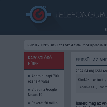
Főoldal
>
Hírek
>
Frissül az Android asztali mód: új többabla
KAPCSOLÓDÓ
FRISSÜL AZ AN
HÍREK
2024.04.08| GSM Ar
Android: napi 700
Címkék:
,
android
ezer aktiválás
,
android 14
andro
Videón a Google
Nexus 10
Ismerd meg az And
Rekord: 50 millió