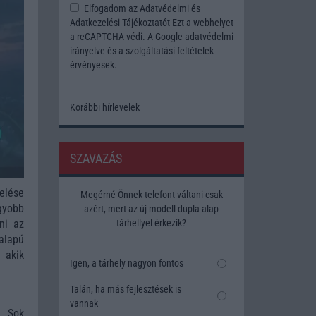
Elfogadom az
Adatvédelmi és
Adatkezelési Tájékoztatót
Ezt a webhelyet
a reCAPTCHA védi. A Google
adatvédelmi
irányelve
és a
szolgáltatási feltételek
érvényesek.
Korábbi hírlevelek
SZAVAZÁS
elése
Megérné Önnek telefont váltani csak
gyobb
azért, mert az új modell dupla alap
ni az
tárhellyel érkezik?
-alapú
 akik
Igen, a tárhely nagyon fontos
Talán, ha más fejlesztések is
vannak
. Sok