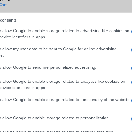
Out
consents
o allow Google to enable storage related to advertising like cookies on
evice identifiers in apps.
o allow my user data to be sent to Google for online advertising
s.
to allow Google to send me personalized advertising.
o allow Google to enable storage related to analytics like cookies on
evice identifiers in apps.
o allow Google to enable storage related to functionality of the website
lményt a videón keresztül is megtekinthetjük. Alapvetően most már e
ezik egy kis menüvel, amely akkor jelenik meg, ha megérintjük 
o allow Google to enable storage related to personalization.
képernyős alkalmazás tetején. A menü lehetőséget kínál a teljes képe
yős vagy a szabad formátumú mód beállításaira. A szabad form
o allow Google to enable storage related to security, including