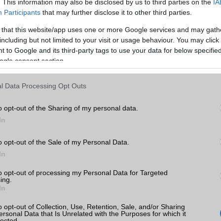
. This information may also be disclosed by us to third parties on the
IA
Participants
that may further disclose it to other third parties.
 that this website/app uses one or more Google services and may gath
including but not limited to your visit or usage behaviour. You may click 
 to Google and its third-party tags to use your data for below specifi
ogle consent section.
a lassan, de folyamatosan fejlődik. Ma már könnyedén lehetőség va
ellett történő megjelenítésére a képernyőn. Több alkalmazás is nyi
l Data Processing Opt Outs
bad formátumú többablakos élményt kínálva, bár még mindi
. Úgy tűnik, hogy a Google komolyan foglalkozik az Android as
o opt-out of the Sharing of my personal data.
ésével, és már előrehaladást ért el ezen a téren. Az Android Auth
In
nkciót fedezett fel a legújabb Android 14 QPR3 2.1 béta build-en.
o opt-out of the Sale of my Personal Data.
In
to opt-out of processing my Personal Data for Targeted
ing.
In
o opt-out of Collection, Use, Retention, Sale, and/or Sharing
ersonal Data that Is Unrelated with the Purposes for which it
lected.