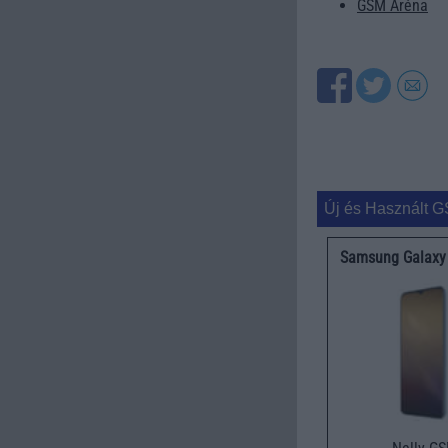
GSM Aréna
Új és Használt G
Samsung Galaxy 