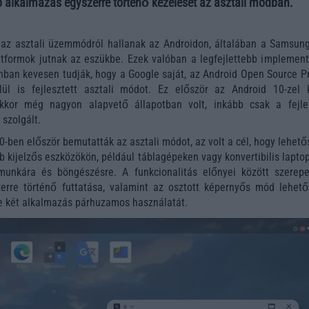
b alkalmazás egyszerre történő kezelését az asztali módban.
az asztali üzemmódról hallanak az Androidon, általában a Samsun
tformok jutnak az eszükbe. Ezek valóban a legfejlettebb implement
nban kevesen tudják, hogy a Google saját, az Android Open Source Pr
ül is fejlesztett asztali módot. Ez először az Android 10-zel k
akkor még nagyon alapvető állapotban volt, inkább csak a fejle
 szolgált.
0-ben először bemutatták az asztali módot, az volt a cél, hogy lehet
 kijelzős eszközökön, például táblagépeken vagy konvertibilis lapto
unkára és böngészésre. A funkcionalitás előnyei között szerepe
erre történő futtatása, valamint az osztott képernyős mód lehető
e két alkalmazás párhuzamos használatát.