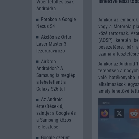
lehetővé teszi töb
Viber letöltés csak
Androidra
Fotókon a Google
Amikor az emberek 
Nexus S4
vagy a Motorola pla
közé tartoznak. Azo
Akciós az Ortur
(AOSP) keretén bel
Laser Master 3
bevezetésre, bár 
lézergravírozó
számára tesztelésre
AirDrop
Amikor az Android 1
Androidon? A
teremtsen a nagyobb
Samsung is meglépi
való hatékonyabb m
a lehetetlent a
alkalmazások egysz
Galaxy S26-tal
amely lehetővé tett
Az Android
értesítések új
szintje: a Google és
a Samsung közös
fejlesztése
Google szerint