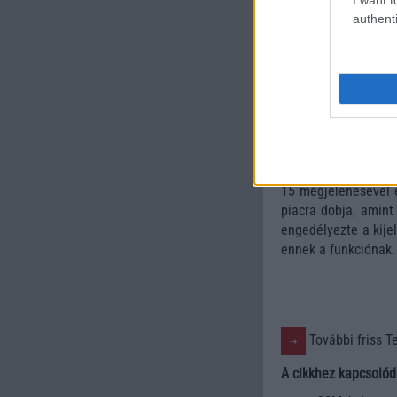
módban az ablakok 
authenti
A "szélekhez illes
feléhez illesszük.
alkalmazásból közv
tartjuk és ráhúzz
megjegyezni, hogy t
navigációhoz. Továb
Ezek a jelentős ter
15 megjelenésével é
piacra dobja, amint
engedélyezte a kije
ennek a funkciónak.
További friss T
A cikkhez kapcsolód