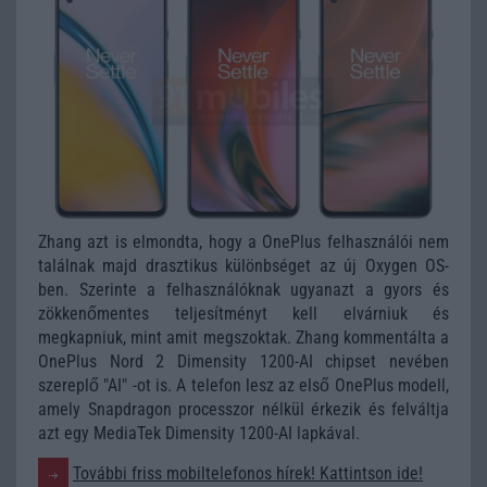
Zhang azt is elmondta, hogy a OnePlus felhasználói nem
találnak majd drasztikus különbséget az új Oxygen OS-
ben. Szerinte a felhasználóknak ugyanazt a gyors és
zökkenőmentes teljesítményt kell elvárniuk és
megkapniuk, mint amit megszoktak. Zhang kommentálta a
OnePlus Nord 2 Dimensity 1200-AI chipset nevében
szereplő "AI" -ot is. A telefon lesz az első OnePlus modell,
amely Snapdragon processzor nélkül érkezik és felváltja
azt egy MediaTek Dimensity 1200-AI lapkával.
További friss mobiltelefonos hírek! Kattintson ide!