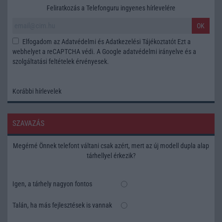
Feliratkozás a Telefonguru ingyenes hírlevelére
OK
Elfogadom az
Adatvédelmi és Adatkezelési Tájékoztatót
Ezt a
webhelyet a reCAPTCHA védi. A Google
adatvédelmi irányelve
és a
szolgáltatási feltételek
érvényesek.
Korábbi hírlevelek
SZAVAZÁS
Megérné Önnek telefont váltani csak azért, mert az új modell dupla alap
tárhellyel érkezik?
Igen, a tárhely nagyon fontos
Talán, ha más fejlesztések is vannak