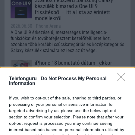
Számos népszerű Samsung Galaxy
készülék kimarad a One UI 9
frissítésből – itt a lista az érintett
modellekről
2026.06.30
| Phone Arena
A One UI 9 érkezése új mesterséges intelligencia-
funkciókat és továbbfejlesztett kezelőfelületet hoz,
azonban több korábbi csúcskategóriás és középkategóriás
Galaxy készülék számára ez lesz az út vége.
iPhone 18 bemutató dátum - ekkor
rántja le a leplet az Apple az új
csúcsmobilokról
Telefonguru -
Do Not Process My Personal
2026.06.29
| Phone Arena
Information
A szeptemberi eseményen az iPhone 18 Pro modellek
mellett a régóta pletykált hajlítható iPhone Ultra is
If you wish to opt-out of the sale, sharing to third parties, or
bemutatkozhat, miközben az áremelésekről szóló
processing of your personal or sensitive information for
találgatások továbbra is beárnyékolják a rajtot.
targeted advertising by us, please use the below opt-out
section to confirm your selection. Please note that after your
Az Android rejtett automatizmusai: hat
opt-out request is processed you may continue seeing
funkció, amely észrevétlenül könnyíti
interest-based ads based on personal information utilized by
meg a mindennapokat