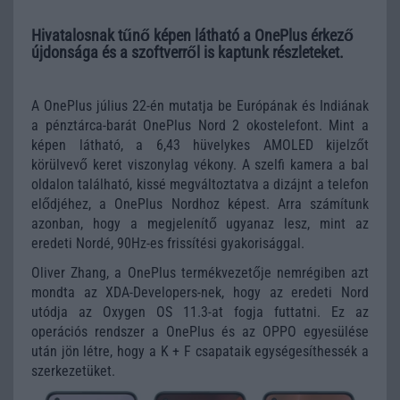
Hivatalosnak tűnő képen látható a OnePlus érkező
újdonsága és a szoftverről is kaptunk részleteket.
A OnePlus július 22-én mutatja be Európának és Indiának
a pénztárca-barát OnePlus Nord 2 okostelefont. Mint a
képen látható, a 6,43 hüvelykes AMOLED kijelzőt
körülvevő keret viszonylag vékony. A szelfi kamera a bal
oldalon található, kissé megváltoztatva a dizájnt a telefon
elődjéhez, a OnePlus Nordhoz képest. Arra számítunk
azonban, hogy a megjelenítő ugyanaz lesz, mint az
eredeti Nordé, 90Hz-es frissítési gyakorisággal.
Oliver Zhang, a OnePlus termékvezetője nemrégiben azt
mondta az XDA-Developers-nek, hogy az eredeti Nord
utódja az Oxygen OS 11.3-at fogja futtatni. Ez az
operációs rendszer a OnePlus és az OPPO egyesülése
után jön létre, hogy a K + F csapataik egységesíthessék a
szerkezetüket.