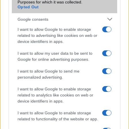
Purposes for which it was collected.
Exkluzív: képeken a OnePlus Nord 2
Opted Out
MediaTek chippel érkezik a OnePlus Nord 2
Google consents
Így néz ki a héten érkező, megfizethető OnePlus
I want to allow Google to enable storage
OnePlus Nord 2 fotók a bejelentés előtt
related to advertising like cookies on web or
device identifiers in apps.
A flagship killer visszatér: itt a megfizethető Nord 2 5G
I want to allow my user data to be sent to
További hírek
Google for online advertising purposes.
I want to allow Google to send me
personalized advertising.
LEGOLVASOTTABBAK
I want to allow Google to enable storage
Számos népszerű Samsung Galaxy készülék kimarad a One
related to analytics like cookies on web or
device identifiers in apps.
UI 9 frissítésből – itt a lista az érintett modellekről
iPhone 18 bemutató dátum - ekkor rántja le a leplet az
I want to allow Google to enable storage
Apple az új csúcsmobilokról
related to functionality of the website or app.
Az Android rejtett automatizmusai: hat funkció, amely