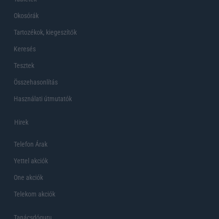
Okosórák
Tartozékok, kiegeszítők
Keresés
Tesztek
Összehasonlítás
Használati útmutatók
Hirek
Telefon Árak
Yettel akciók
One akciók
Telekom akciók
Tanácsdóguru