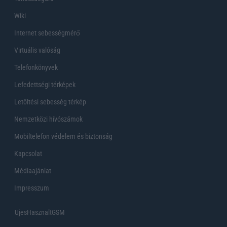
Wiki
Internet sebességmérő
Virtuális valóság
Telefonkönyvek
Lefedettségi térképek
Letöltési sebesség térkép
Nemzetközi hívószámok
Mobiltelefon védelem és biztonság
Kapcsolat
Médiaajánlat
Impresszum
UjesHasznaltGSM