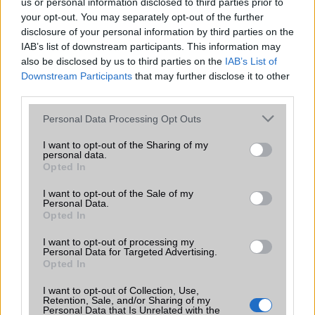
us or personal information disclosed to third parties prior to
2026.06.14
| Android Police
your opt-out. You may separately opt-out of the further
Sok felhasználó külön alkalmazásokra esküszik, pedig az
disclosure of your personal information by third parties on the
Android már évek óta olyan intelligens funkciókat kínál,
IAB’s list of downstream participants. This information may
amelyek maguktól dolgoznak a háttérben.
also be disclosed by us to third parties on the
IAB’s List of
Downstream Participants
that may further disclose it to other
Ez a rejtett Samsung funkció teljesen
third parties.
megváltoztatja a mobilhasználatot –
Please note that this website/app uses one or more Google
sokan mégsem tudnak róla
Personal Data Processing Opt Outs
services and may gather and store information including but
2026.07.12
| Android Central
not limited to your visit or usage behaviour. You may click to
I want to opt-out of the Sharing of my
Az Edge Panel az egyik leghasznosabb funkció, amely
personal data.
grant or deny consent to Google and its third-party tags to
jelentősen felgyorsítja a mindennapi használatot,
Opted In
use your data for below specified purposes in below Google
miközben a Pixel telefonokból továbbra is hiányzik.
consent section.
I want to opt-out of the Sale of my
Personal Data.
Opted In
I want to opt-out of processing my
Personal Data for Targeted Advertising.
Opted In
KAPCSOLÓDÓ HÍREK
I want to opt-out of Collection, Use,
Új hírek a OnePlus Nord 2-ről
Retention, Sale, and/or Sharing of my
Personal Data that Is Unrelated with the