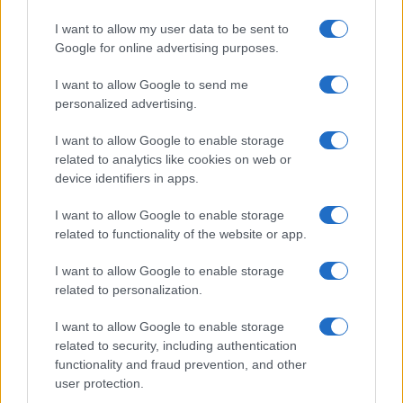
Számos népszerű Samsung Galaxy készülék kimarad a One
I want to allow my user data to be sent to
UI 9 frissítésből – itt a lista az érintett modellekről
Google for online advertising purposes.
iPhone 18 bemutató dátum - ekkor rántja le a leplet az
I want to allow Google to send me
Apple az új csúcsmobilokról
personalized advertising.
Az Android rejtett automatizmusai: hat funkció, amely
I want to allow Google to enable storage
észrevétlenül könnyíti meg a mindennapokat
related to analytics like cookies on web or
Ez a rejtett Samsung funkció teljesen megváltoztatja a
device identifiers in apps.
mobilhasználatot – sokan mégsem tudnak róla
I want to allow Google to enable storage
Nem biztos, hogy érdemes kivárni az iPhone 18 Prot
related to functionality of the website or app.
A Galaxy S25 is megkaphatja a Galaxy S26 egyik legjobb
I want to allow Google to enable storage
kamerás funkcióját
related to personalization.
Élőképeken a Dark Cherry színű iPhone 18 Pro Max!
I want to allow Google to enable storage
Itt a vég a Galaxy S23 széria számára: a One UI 9 lehet az
related to security, including authentication
utolsó nagy frissítés
functionality and fraud prevention, and other
user protection.
További hírek