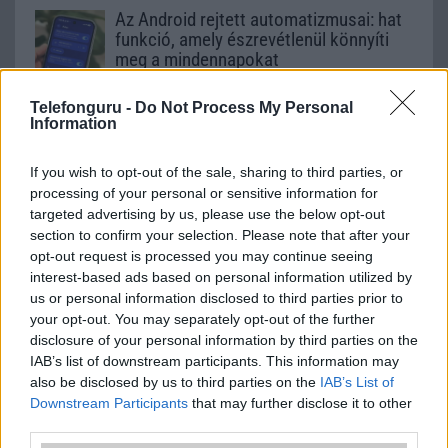
Az Android rejtett automatizmusai: hat
funkció, amely észrevétlenül könnyíti
meg a mindennapokat
2026.06.14
| Android Police
Sok felhasználó külön alkalmazásokra esküszik, pedig az
Telefonguru -
Do Not Process My Personal
Information
Android már évek óta olyan intelligens funkciókat kínál,
amelyek maguktól dolgoznak a háttérben.
If you wish to opt-out of the sale, sharing to third parties, or
processing of your personal or sensitive information for
Ez a rejtett Samsung funkció teljesen
targeted advertising by us, please use the below opt-out
megváltoztatja a mobilhasználatot –
section to confirm your selection. Please note that after your
sokan mégsem tudnak róla
opt-out request is processed you may continue seeing
2026.07.12
| Android Central
interest-based ads based on personal information utilized by
Az Edge Panel az egyik leghasznosabb funkció, amely
us or personal information disclosed to third parties prior to
jelentősen felgyorsítja a mindennapi használatot,
your opt-out. You may separately opt-out of the further
miközben a Pixel telefonokból továbbra is hiányzik.
disclosure of your personal information by third parties on the
IAB’s list of downstream participants. This information may
also be disclosed by us to third parties on the
IAB’s List of
Downstream Participants
that may further disclose it to other
third parties.