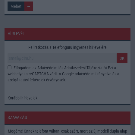
HÍRLEVÉL
Feliratkozás a Telefonguru ingyenes hírlevelére
OK
Elfogadom az
Adatvédelmi és Adatkezelési Tájékoztatót
Ezt a
webhelyet a reCAPTCHA védi. A Google
adatvédelmi irányelve
és a
szolgáltatási feltételek
érvényesek.
Korábbi hírlevelek
SZAVAZÁS
Megérné Önnek telefont váltani csak azért, mert az új modell dupla alap