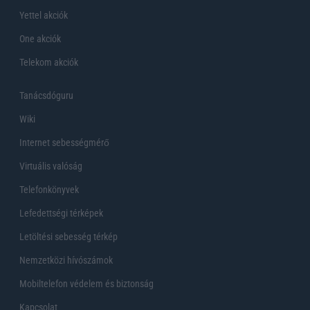
Yettel akciók
One akciók
Telekom akciók
Tanácsdóguru
Wiki
Internet sebességmérő
Virtuális valóság
Telefonkönyvek
Lefedettségi térképek
Letöltési sebesség térkép
Nemzetközi hívószámok
Mobiltelefon védelem és biztonság
Kapcsolat