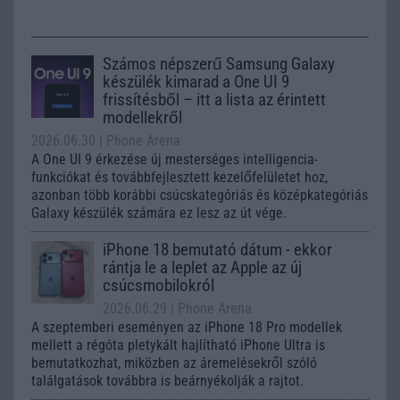
Számos népszerű Samsung Galaxy
készülék kimarad a One UI 9
frissítésből – itt a lista az érintett
modellekről
2026.06.30
| Phone Arena
A One UI 9 érkezése új mesterséges intelligencia-
funkciókat és továbbfejlesztett kezelőfelületet hoz,
azonban több korábbi csúcskategóriás és középkategóriás
Galaxy készülék számára ez lesz az út vége.
iPhone 18 bemutató dátum - ekkor
rántja le a leplet az Apple az új
csúcsmobilokról
2026.06.29
| Phone Arena
A szeptemberi eseményen az iPhone 18 Pro modellek
mellett a régóta pletykált hajlítható iPhone Ultra is
bemutatkozhat, miközben az áremelésekről szóló
találgatások továbbra is beárnyékolják a rajtot.