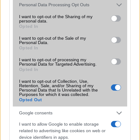
KAPCSOLÓDÓ HÍREK
Please note that this website/app uses one or more Google
Personal Data Processing Opt Outs
services and may gather and store information including but
HTC: márciusban jön az Android 4.0
not limited to your visit or usage behaviour. You may click to
I want to opt-out of the Sharing of my
personal data.
grant or deny consent to Google and its third-party tags to
Opted In
Átalakul a Google Play: éljen a Holo!
use your data for below specified purposes in below Google
consent section.
Sense és stock Android váltás egyetlen gombnyomással
I want to opt-out of the Sale of my
Personal Data.
Opted In
HTC One: Android 4.3 szeptember végén
Megújul a Facebook!
I want to opt-out of processing my
Personal Data for Targeted Advertising.
Opted In
Íme az androidos Nokia kezelőfelülete
HTC One M7: jön a Sense 6!
I want to opt-out of Collection, Use,
Retention, Sale, and/or Sharing of my
Personal Data that Is Unrelated with the
Ki nyert? UX 4.0 vs TW vs Sense 7.0
Purposes for which it was collected.
Opted Out
További hírek
Google consents
I want to allow Google to enable storage
related to advertising like cookies on web or
LEGOLVASOTTABBAK
device identifiers in apps.