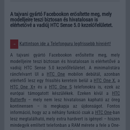
A tajvani gyártó Facebookon erősítette meg, mely
modelljeire teszi biztosan és hivatalosan is
elérhetővé a vadiúj HTC Sense 5.0 kezelőfelületet.
Kattintson ide a Telefonguru legfrissebb híreiért!
A tajvani gyártó Facebookon erősítette meg, mely
modelljeire teszi biztosan és hivatalosan is elérhetővé a
vadiúj HTC Sense 5.0 kezelőfelületet. A minimalistára
ráncfelvarrt UI a
HTC One
mobilon debütál, azonban
elérhető lesz egy frissítés keretein belül a
HTC One X
, a
HTC One X+
és a
HTC One S
telefonokra is, ezek az
európai támogatott készülékek. Ezeken kívül a
HTC
Butterfly
– mely nem lesz hivatalosan kapható az öreg
kontinensen – is megkapja az újdonságot. Fontos
információ, hogy az a néhány funkció csak a
HTC One
-ban
lesz megtalálható, mely extra hardvert is igényel – hiszen
mindegyik említett telefonban a RAM mérete a fele a One-