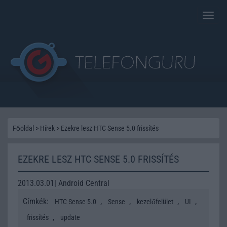
Toggle
naviga
Főoldal
>
Hírek
>
Ezekre lesz HTC Sense 5.0 frissítés
EZEKRE LESZ HTC SENSE 5.0 FRISSÍTÉS
2013.03.01| Android Central
Címkék:
,
,
,
,
HTC Sense 5.0
Sense
kezelőfelület
UI
,
frissítés
update