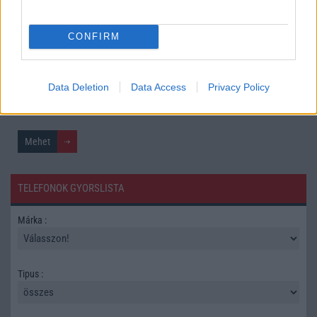
CONFIRM
Mennyibe kerül
Keressen a telefonboltok ajánlatai között!
Data Deletion
Data Access
Privacy Policy
TELEFONOK GYORSLISTA
Márka :
Tipus :