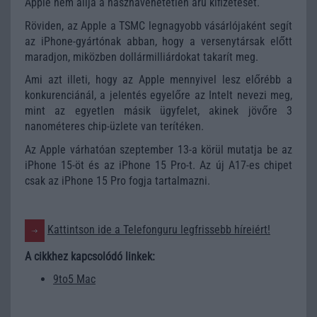
Apple nem állja a hasznavehetetlen áru kifizetését.
Röviden, az Apple a TSMC legnagyobb vásárlójaként segít
az iPhone-gyártónak abban, hogy a versenytársak előtt
maradjon, miközben dollármilliárdokat takarít meg.
Ami azt illeti, hogy az Apple mennyivel lesz előrébb a
konkurenciánál, a jelentés egyelőre az Intelt nevezi meg,
mint az egyetlen másik ügyfelet, akinek jövőre 3
nanométeres chip-üzlete van terítéken.
Az Apple várhatóan szeptember 13-a körül mutatja be az
iPhone 15-öt és az iPhone 15 Pro-t. Az új A17-es chipet
csak az iPhone 15 Pro fogja tartalmazni.
Kattintson ide a Telefonguru legfrissebb híreiért!
A cikkhez kapcsolódó linkek:
9to5 Mac