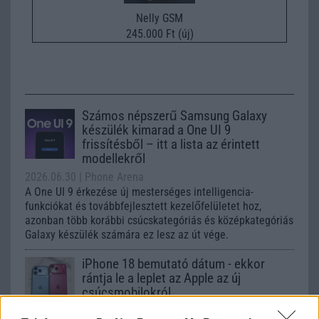
Nelly GSM
245.000 Ft (új)
Számos népszerű Samsung Galaxy
készülék kimarad a One UI 9
frissítésből – itt a lista az érintett
modellekről
2026.06.30
| Phone Arena
A One UI 9 érkezése új mesterséges intelligencia-
funkciókat és továbbfejlesztett kezelőfelületet hoz,
azonban több korábbi csúcskategóriás és középkategóriás
Galaxy készülék számára ez lesz az út vége.
iPhone 18 bemutató dátum - ekkor
rántja le a leplet az Apple az új
csúcsmobilokról
2026.06.29
| Phone Arena