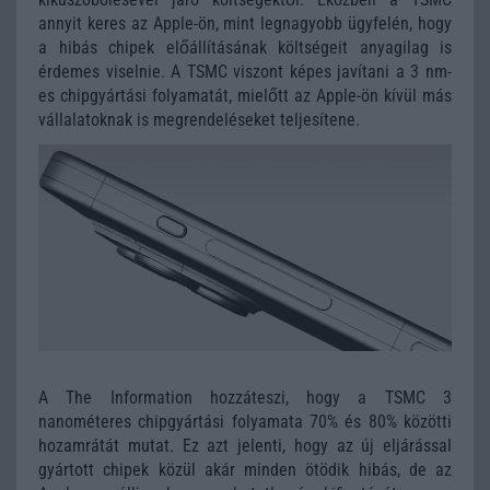
annyit keres az Apple-ön, mint legnagyobb ügyfelén, hogy
a hibás chipek előállításának költségeit anyagilag is
érdemes viselnie. A TSMC viszont képes javítani a 3 nm-
es chipgyártási folyamatát, mielőtt az Apple-ön kívül más
vállalatoknak is megrendeléseket teljesítene.
A The Information hozzáteszi, hogy a TSMC 3
nanométeres chipgyártási folyamata 70% és 80% közötti
hozamrátát mutat. Ez azt jelenti, hogy az új eljárással
gyártott chipek közül akár minden ötödik hibás, de az