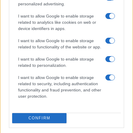
personalized advertising.
Hatalmas megújulás jöhet az iPad mininél – OLED
I want to allow Google to enable storage
kijelzővel és új funkciókkal érkezhet
related to analytics like cookies on web or
Beintett a chipgyártó az Apple-nek
device identifiers in apps.
További hírek
I want to allow Google to enable storage
related to functionality of the website or app.
I want to allow Google to enable storage
related to personalization.
LEGOLVASOTTABBAK
I want to allow Google to enable storage
Számos népszerű Samsung Galaxy készülék kimarad a One
related to security, including authentication
UI 9 frissítésből – itt a lista az érintett modellekről
functionality and fraud prevention, and other
user protection.
iPhone 18 bemutató dátum - ekkor rántja le a leplet az
Apple az új csúcsmobilokról
Az Android rejtett automatizmusai: hat funkció, amely
CONFIRM
észrevétlenül könnyíti meg a mindennapokat
Ez a rejtett Samsung funkció teljesen megváltoztatja a