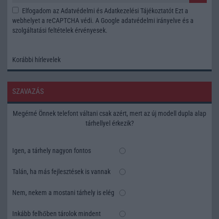
Elfogadom az
Adatvédelmi és Adatkezelési Tájékoztatót
Ezt a
webhelyet a reCAPTCHA védi. A Google
adatvédelmi irányelve
és a
szolgáltatási feltételek
érvényesek.
Korábbi hírlevelek
SZAVAZÁS
Megérné Önnek telefont váltani csak azért, mert az új modell dupla alap
tárhellyel érkezik?
Igen, a tárhely nagyon fontos
Talán, ha más fejlesztések is vannak
Nem, nekem a mostani tárhely is elég
Inkább felhőben tárolok mindent