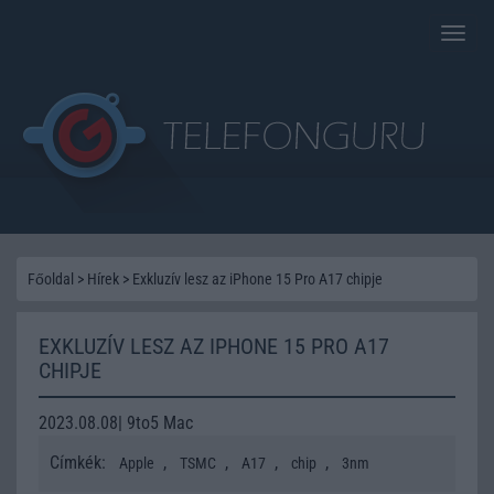
Toggle
naviga
Főoldal
>
Hírek
>
Exkluzív lesz az iPhone 15 Pro A17 chipje
EXKLUZÍV LESZ AZ IPHONE 15 PRO A17
CHIPJE
2023.08.08| 9to5 Mac
Címkék:
,
,
,
,
Apple
TSMC
A17
chip
3nm