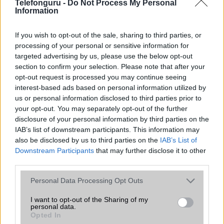
Telefonguru -
Do Not Process My Personal
A szeptemberi eseményen az iPhone 18 Pro modellek
Information
mellett a régóta pletykált hajlítható iPhone Ultra is
bemutatkozhat, miközben az áremelésekről szóló
találgatások továbbra is beárnyékolják a rajtot.
If you wish to opt-out of the sale, sharing to third parties, or
processing of your personal or sensitive information for
Az Android rejtett automatizmusai: hat
targeted advertising by us, please use the below opt-out
funkció, amely észrevétlenül könnyíti
section to confirm your selection. Please note that after your
meg a mindennapokat
opt-out request is processed you may continue seeing
interest-based ads based on personal information utilized by
2026.06.14
| Android Police
us or personal information disclosed to third parties prior to
Sok felhasználó külön alkalmazásokra esküszik, pedig az
Android már évek óta olyan intelligens funkciókat kínál,
your opt-out. You may separately opt-out of the further
amelyek maguktól dolgoznak a háttérben.
disclosure of your personal information by third parties on the
IAB’s list of downstream participants. This information may
also be disclosed by us to third parties on the
IAB’s List of
Ez a rejtett Samsung funkció teljesen
Downstream Participants
that may further disclose it to other
megváltoztatja a mobilhasználatot –
third parties.
sokan mégsem tudnak róla
2026.07.12
| Android Central
Please note that this website/app uses one or more Google
Personal Data Processing Opt Outs
Az Edge Panel az egyik leghasznosabb funkció, amely
services and may gather and store information including but
jelentősen felgyorsítja a mindennapi használatot,
not limited to your visit or usage behaviour. You may click to
I want to opt-out of the Sharing of my
personal data.
miközben a Pixel telefonokból továbbra is hiányzik.
grant or deny consent to Google and its third-party tags to
Opted In
use your data for below specified purposes in below Google