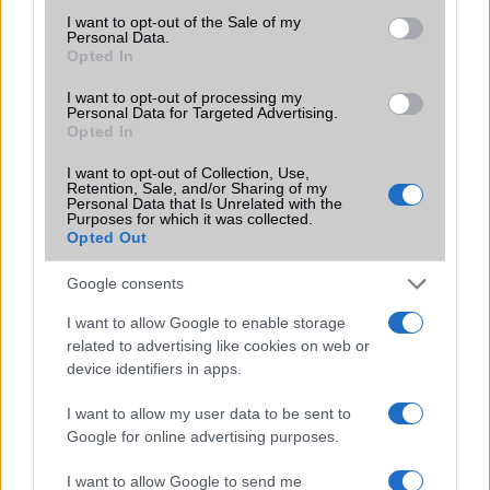
consent section.
I want to opt-out of the Sale of my
Personal Data.
Opted In
I want to opt-out of processing my
KAPCSOLÓDÓ HÍREK
Personal Data for Targeted Advertising.
Opted In
Az Apple A19 és A19 Pro chipek: Új szintre lép az iPhone
I want to opt-out of Collection, Use,
17 teljesítménye
Retention, Sale, and/or Sharing of my
Personal Data that Is Unrelated with the
Hogyan bukta el az Intel az iPhone-chipeket? A TSMC
Purposes for which it was collected.
Opted Out
alapítója elárulta a kulisszatitkokat
Jön a Snapdragon W5 Gen 2? Nagy frissítést kapnak a
Google consents
Wear OS okosórák
I want to allow Google to enable storage
iPhone 18: Az A20 chip 2nm technológiával és új
related to advertising like cookies on web or
csomagolási eljárással érkezik
device identifiers in apps.
Jelentősen nagyobb akkumulátort kaphat az iPhone 18 Pro
I want to allow my user data to be sent to
Max – új szivárgás érkezett
Google for online advertising purposes.
Új AirPods béta frissítést adott ki az Apple – ezek a
I want to allow Google to send me
modellek már telepíthetik