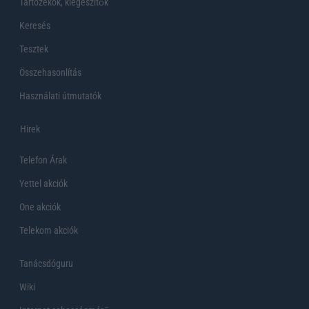
Tartozékok, kiegeszítők
Keresés
Tesztek
Összehasonlítás
Használati útmutatók
Hirek
Telefon Árak
Yettel akciók
One akciók
Telekom akciók
Tanácsdóguru
Wiki