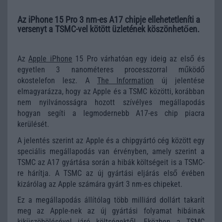
Az iPhone 15 Pro 3 nm-es A17 chipje ellehetetleníti a
versenyt a TSMC-vel kötött üzletének köszönhetően.
Az
Apple iPhone
15 Pro várhatóan egy ideig az első és
egyetlen 3 nanométeres processzorral működő
okostelefon lesz. A
The Information
új jelentése
elmagyarázza, hogy az Apple és a TSMC közötti, korábban
nem nyilvánosságra hozott szívélyes megállapodás
hogyan segíti a legmodernebb A17-es chip piacra
kerülését.
A jelentés szerint az Apple és a chipgyártó cég között egy
speciális megállapodás van érvényben, amely szerint a
TSMC az A17 gyártása során a hibák költségeit is a TSMC-
re hárítja. A TSMC az új gyártási eljárás első évében
kizárólag az Apple számára gyárt 3 nm-es chipeket.
Ez a megállapodás állítólag több milliárd dollárt takarít
meg az Apple-nek az új gyártási folyamat hibáinak
kiküszöbölésével járó költségektől. Eközben a TSMC