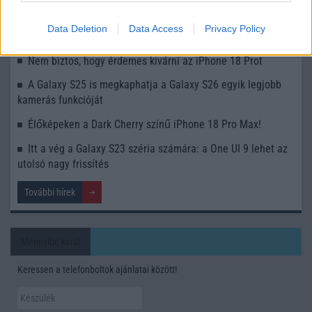
Ez a rejtett Samsung funkció teljesen megváltoztatja a
Data Deletion
Data Access
Privacy Policy
mobilhasználatot – sokan mégsem tudnak róla
Nem biztos, hogy érdemes kivárni az iPhone 18 Prot
A Galaxy S25 is megkaphatja a Galaxy S26 egyik legjobb
kamerás funkcióját
Élőképeken a Dark Cherry színű iPhone 18 Pro Max!
Itt a vég a Galaxy S23 széria számára: a One UI 9 lehet az
utolsó nagy frissítés
További hírek
Mennyibe kerül
Keressen a telefonboltok ajánlatai között!