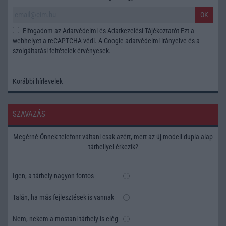
OK
Elfogadom az
Adatvédelmi és Adatkezelési Tájékoztatót
Ezt a
webhelyet a reCAPTCHA védi. A Google
adatvédelmi irányelve
és a
szolgáltatási feltételek
érvényesek.
Korábbi hírlevelek
SZAVAZÁS
Megérné Önnek telefont váltani csak azért, mert az új modell dupla alap
tárhellyel érkezik?
Igen, a tárhely nagyon fontos
Talán, ha más fejlesztések is vannak
Nem, nekem a mostani tárhely is elég