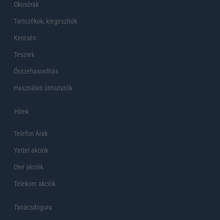
Okosórák
Tartozékok, kiegeszítők
Keresés
Tesztek
Összehasonlítás
Használati útmutatók
Hirek
Telefon Árak
Yettel akciók
One akciók
Telekom akciók
Tanácsdóguru