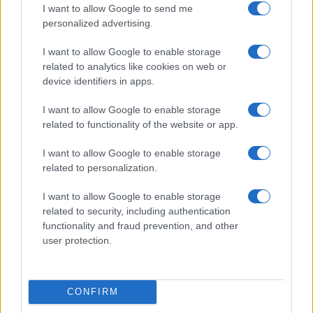
I want to allow Google to send me
produktivitásban
personalized advertising.
Memóriadrágulás és a Google Pixel: Miért válhatnak az
„elérhető csúcsmodellek” a piac nyerteseivé?
I want to allow Google to enable storage
related to analytics like cookies on web or
Motorola váratlanul árat emelt a Moto G szérián – és ezzel
device identifiers in apps.
saját magát hozhatja nehéz helyzetbe
I want to allow Google to enable storage
További hírek
related to functionality of the website or app.
I want to allow Google to enable storage
related to personalization.
LEGOLVASOTTABBAK
I want to allow Google to enable storage
related to security, including authentication
Számos népszerű Samsung Galaxy készülék kimarad a One
functionality and fraud prevention, and other
UI 9 frissítésből – itt a lista az érintett modellekről
user protection.
iPhone 18 bemutató dátum - ekkor rántja le a leplet az
Apple az új csúcsmobilokról
CONFIRM
Az Android rejtett automatizmusai: hat funkció, amely
észrevétlenül könnyíti meg a mindennapokat