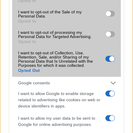
Opted In
online sajtóközleményen keresztül.
use your data for below specified purposes in below Google
consent section.
I want to opt-out of the Sale of my
Personal Data.
Opted In
I want to opt-out of processing my
Personal Data for Targeted Advertising.
KAPCSOLÓDÓ HÍREK
Opted In
I want to opt-out of Collection, Use,
Galaxy Z Flip 6 vs. Galaxy Z Fold 6: Miért érdemes most
Retention, Sale, and/or Sharing of my
frissíteni?
Personal Data that Is Unrelated with the
Purposes for which it was collected.
Opted Out
Ezek az autógyártók nemet mondtak a CarPlay Ultra-ra
One UI 8 beta elindult több 2024-es Galaxy modellen –
Google consents
hamarosan jön a stabil verzió
I want to allow Google to enable storage
iPhone 17 Pro Max új rekordot döntött: 36W-os gyorstöltés
related to advertising like cookies on web or
érkezett
device identifiers in apps.
Google AI Mode: új vizuális élményt hoz a keresésbe és a
I want to allow my user data to be sent to
vásárlásba
Google for online advertising purposes.
iPadOS 26: a Background Tasks új dimenziót nyit a