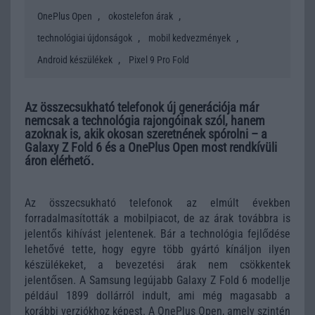
,
,
OnePlus Open
okostelefon árak
,
,
technológiai újdonságok
mobil kedvezmények
,
Android készülékek
Pixel 9 Pro Fold
Az összecsukható telefonok új generációja már
nemcsak a technológia rajongóinak szól, hanem
azoknak is, akik okosan szeretnének spórolni – a
Galaxy Z Fold 6 és a OnePlus Open most rendkívüli
áron elérhető.
Az összecsukható telefonok az elmúlt években
forradalmasították a mobilpiacot, de az árak továbbra is
jelentős kihívást jelentenek. Bár a technológia fejlődése
lehetővé tette, hogy egyre több gyártó kínáljon ilyen
készülékeket, a bevezetési árak nem csökkentek
jelentősen. A Samsung legújabb Galaxy Z Fold 6 modellje
például 1899 dollárról indult, ami még magasabb a
korábbi verziókhoz képest. A
OnePlus Open
, amely szintén