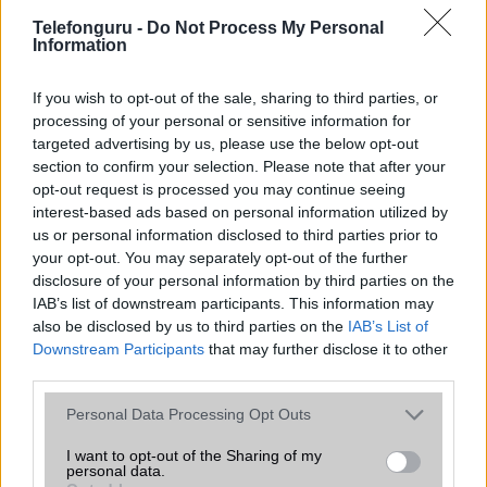
2024.08.27
| Phone Arena
Telefonguru -
Do Not Process My Personal
Information
A hivatalosan majdnem két hete bemutatott és
előrendelhető Google Pixel 9 Pro XL nem tökéletes
telefon.
If you wish to opt-out of the sale, sharing to third parties, or
processing of your personal or sensitive information for
targeted advertising by us, please use the below opt-out
Döbbenetesen drága lehet a Huawei
section to confirm your selection. Please note that after your
triplán hajtható okostelefonja
opt-out request is processed you may continue seeing
2024.08.16
| Phone Arena
interest-based ads based on personal information utilized by
us or personal information disclosed to third parties prior to
A Huawei közelgő háromszorosan hajtható okostelefonja
your opt-out. You may separately opt-out of the further
nagy visszhangot keltett mostanában, különösen miután a
disclosure of your personal information by third parties on the
cég elnöke, Richard Yu, maga is látható volt, amint
IAB’s list of downstream participants. This information may
használja a készüléket.
also be disclosed by us to third parties on the
IAB’s List of
Downstream Participants
that may further disclose it to other
Megérkezett a Google Pixel 9a: 5.100
third parties.
mAh, új kamera és minden idők
legfényesebb kijelzője
Please note that this website/app uses one or more Google
Personal Data Processing Opt Outs
2025.03.20
| Phone Arena
services and may gather and store information including but
A Google hivatalosan is bemutatta a Pixel 9a-t, azonban
not limited to your visit or usage behaviour. You may click to
I want to opt-out of the Sharing of my
personal data.
nem egy nagyszabású eseményen, hanem egy egyszerű
grant or deny consent to Google and its third-party tags to