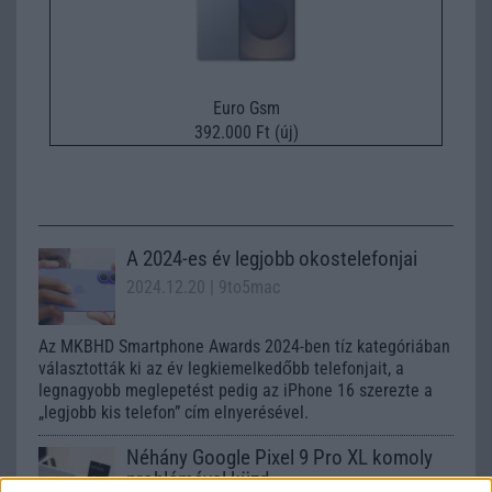
Euro Gsm
392.000 Ft (új)
A 2024-es év legjobb okostelefonjai
2024.12.20
| 9to5mac
Az MKBHD Smartphone Awards 2024-ben tíz kategóriában
választották ki az év legkiemelkedőbb telefonjait, a
legnagyobb meglepetést pedig az iPhone 16 szerezte a
„legjobb kis telefon” cím elnyerésével.
Néhány Google Pixel 9 Pro XL komoly
problémával küzd