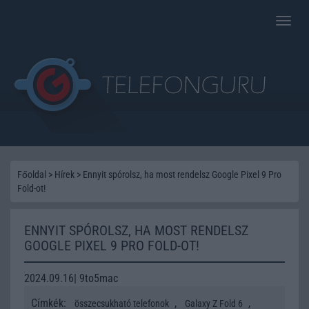
Toggle
naviga
Főoldal
>
Hírek
>
Ennyit spórolsz, ha most rendelsz Google Pixel 9 Pro
Fold-ot!
ENNYIT SPÓROLSZ, HA MOST RENDELSZ
GOOGLE PIXEL 9 PRO FOLD-OT!
2024.09.16| 9to5mac
Címkék:
,
,
összecsukható telefonok
Galaxy Z Fold 6