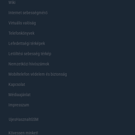
Wiki
Internet sebességmérő
Virtuális valóság
Telefonkönyvek
Lefedettségi térképek
Letöltési sebesség térkép
Nemzetközi hívószámok
Mobiltelefon védelem és biztonság
Kapcsolat
Médiaajánlat
Impresszum
UjesHasznaltGSM
Kövessen minket!