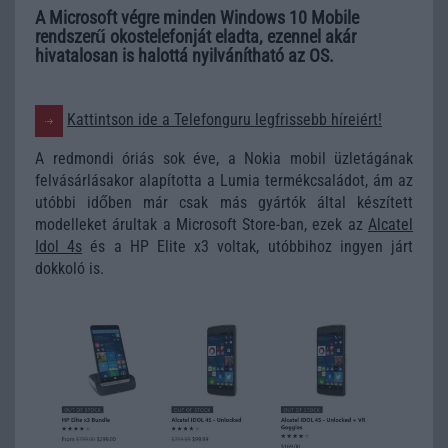
A Microsoft végre minden Windows 10 Mobile
rendszerű okostelefonját eladta, ezennel akár
hivatalosan is halottá nyilvánítható az OS.
Kattintson ide a Telefonguru legfrissebb híreiért!
A redmondi óriás sok éve, a Nokia mobil üzletágának
felvásárlásakor alapította a Lumia termékcsaládot, ám az
utóbbi időben már csak más gyártók által készített
modelleket árultak a Microsoft Store-ban, ezek az
Alcatel
Idol 4s
és a HP Elite x3 voltak, utóbbihoz ingyen járt
dokkoló is.