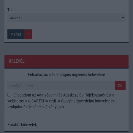
Tipus :
HÍRLEVÉL
Feliratkozás a Telefonguru ingyenes hírlevelére
OK
Elfogadom az
Adatvédelmi és Adatkezelési Tájékoztatót
Ezt a
webhelyet a reCAPTCHA védi. A Google
adatvédelmi irányelve
és a
szolgáltatási feltételek
érvényesek.
Korábbi hírlevelek