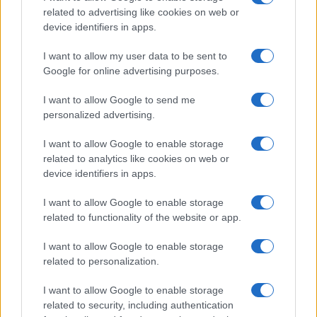
related to advertising like cookies on web or
device identifiers in apps.
LEGOLVASOTTABBAK
I want to allow my user data to be sent to
Google for online advertising purposes.
Számos népszerű Samsung Galaxy készülék kimarad a One
UI 9 frissítésből – itt a lista az érintett modellekről
I want to allow Google to send me
personalized advertising.
iPhone 18 bemutató dátum - ekkor rántja le a leplet az
Apple az új csúcsmobilokról
I want to allow Google to enable storage
related to analytics like cookies on web or
Az Android rejtett automatizmusai: hat funkció, amely
device identifiers in apps.
észrevétlenül könnyíti meg a mindennapokat
I want to allow Google to enable storage
Ez a rejtett Samsung funkció teljesen megváltoztatja a
related to functionality of the website or app.
mobilhasználatot – sokan mégsem tudnak róla
Nem biztos, hogy érdemes kivárni az iPhone 18 Prot
I want to allow Google to enable storage
related to personalization.
A Galaxy S25 is megkaphatja a Galaxy S26 egyik legjobb
kamerás funkcióját
I want to allow Google to enable storage
related to security, including authentication
Élőképeken a Dark Cherry színű iPhone 18 Pro Max!