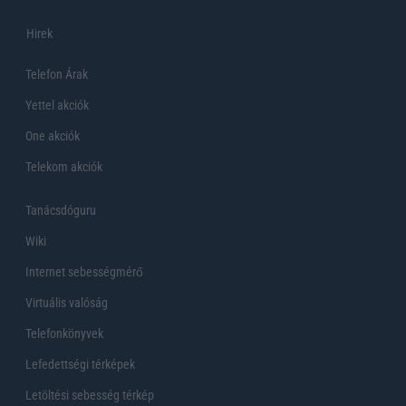
Hirek
Telefon Árak
Yettel akciók
One akciók
Telekom akciók
Tanácsdóguru
Wiki
Internet sebességmérő
Virtuális valóság
Telefonkönyvek
Lefedettségi térképek
Letöltési sebesség térkép