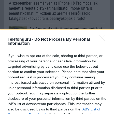
A szeptemberi eseményen az iPhone 18 Pro modellek
mellett a régóta pletykált hajlítható iPhone Ultra is
bemutatkozhat, miközben az áremelésekről szóló
találgatások továbbra is beárnyékolják a rajtot.
Az Android rejtett automatizmusai: hat
funkció, amely észrevétlenül könnyíti
meg a mindennapokat
Telefonguru -
Do Not Process My Personal
Information
2026.06.14
| Android Police
Sok felhasználó külön alkalmazásokra esküszik, pedig az
If you wish to opt-out of the sale, sharing to third parties, or
Android már évek óta olyan intelligens funkciókat kínál,
amelyek maguktól dolgoznak a háttérben.
processing of your personal or sensitive information for
targeted advertising by us, please use the below opt-out
section to confirm your selection. Please note that after your
Ez a rejtett Samsung funkció teljesen
opt-out request is processed you may continue seeing
megváltoztatja a mobilhasználatot –
interest-based ads based on personal information utilized by
sokan mégsem tudnak róla
us or personal information disclosed to third parties prior to
2026.07.12
| Android Central
your opt-out. You may separately opt-out of the further
Az Edge Panel az egyik leghasznosabb funkció, amely
disclosure of your personal information by third parties on the
jelentősen felgyorsítja a mindennapi használatot,
IAB’s list of downstream participants. This information may
miközben a Pixel telefonokból továbbra is hiányzik.
also be disclosed by us to third parties on the
IAB’s List of