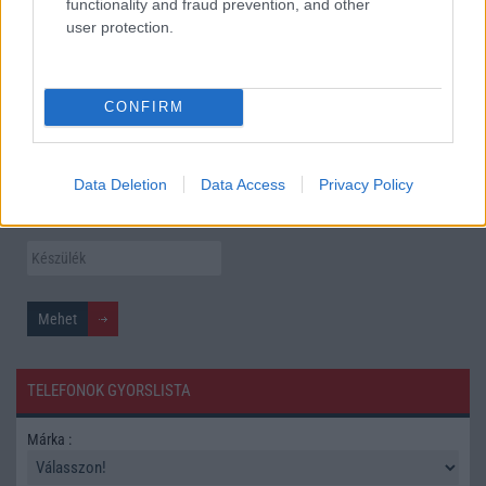
functionality and fraud prevention, and other
Itt a vég a Galaxy S23 széria számára: a One UI 9 lehet az
user protection.
utolsó nagy frissítés
További hírek
CONFIRM
Mennyibe kerül
Data Deletion
Data Access
Privacy Policy
Keressen a telefonboltok ajánlatai között!
TELEFONOK GYORSLISTA
Márka :