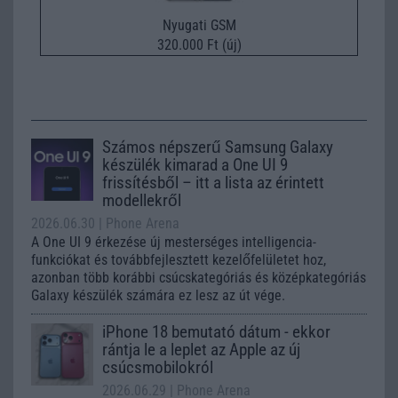
Nyugati GSM
320.000 Ft (új)
Számos népszerű Samsung Galaxy
készülék kimarad a One UI 9
frissítésből – itt a lista az érintett
modellekről
2026.06.30
| Phone Arena
A One UI 9 érkezése új mesterséges intelligencia-
funkciókat és továbbfejlesztett kezelőfelületet hoz,
azonban több korábbi csúcskategóriás és középkategóriás
Galaxy készülék számára ez lesz az út vége.
iPhone 18 bemutató dátum - ekkor
rántja le a leplet az Apple az új
csúcsmobilokról
2026.06.29
| Phone Arena