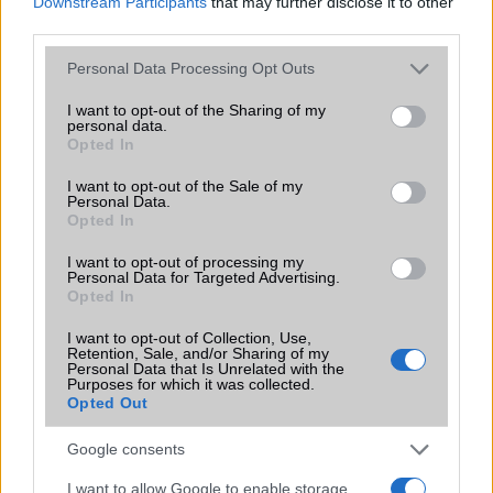
Downstream Participants
that may further disclose it to other
third parties.
Please note that this website/app uses one or more Google
Personal Data Processing Opt Outs
services and may gather and store information including but
KAPCSOLÓDÓ HÍREK
not limited to your visit or usage behaviour. You may click to
I want to opt-out of the Sharing of my
personal data.
grant or deny consent to Google and its third-party tags to
Opted In
use your data for below specified purposes in below Google
Volt androidos Nokia Lumia mobil!
consent section.
I want to opt-out of the Sale of my
A Microsoft eltüntetné a Nokiát?
Personal Data.
Opted In
Október 22-én érkezik a Nokia phablete és táblagépe?
I want to opt-out of processing my
20 GB ingyen tárhely karácsony alkalmából
Personal Data for Targeted Advertising.
Opted In
Minden Lumia Windows 10-et kap
I want to opt-out of Collection, Use,
Így néz ki a Windows 10 mobilon!
Retention, Sale, and/or Sharing of my
Personal Data that Is Unrelated with the
Purposes for which it was collected.
Július 29.: ingyenes frissítésként letölthető Windows 10
Opted Out
Nem lesz több Lumia mobil?
Google consents
További hírek
I want to allow Google to enable storage