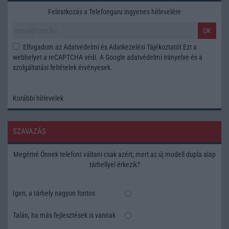
Feliratkozás a Telefonguru ingyenes hírlevelére
OK
Elfogadom az
Adatvédelmi és Adatkezelési Tájékoztatót
Ezt a
webhelyet a reCAPTCHA védi. A Google
adatvédelmi irányelve
és a
szolgáltatási feltételek
érvényesek.
Korábbi hírlevelek
SZAVAZÁS
Megérné Önnek telefont váltani csak azért, mert az új modell dupla alap
tárhellyel érkezik?
Igen, a tárhely nagyon fontos
Talán, ha más fejlesztések is vannak