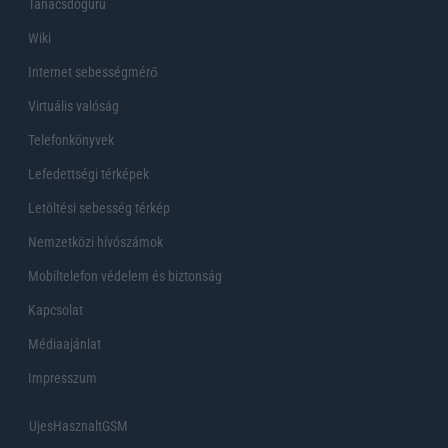
Tanácsdóguru
Wiki
Internet sebességmérő
Virtuális valóság
Telefonkönyvek
Lefedettségi térképek
Letöltési sebesség térkép
Nemzetközi hívószámok
Mobiltelefon védelem és biztonság
Kapcsolat
Médiaajánlat
Impresszum
UjesHasznaltGSM