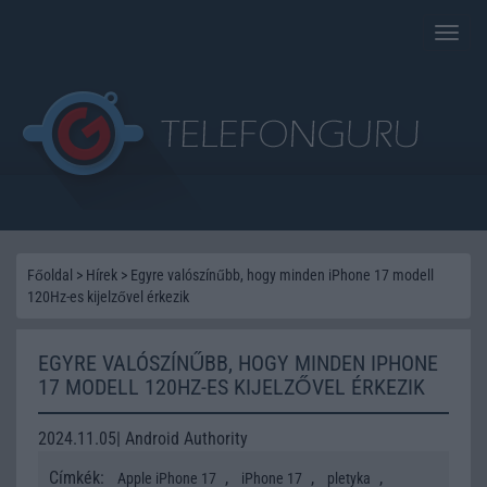
Toggle
naviga
Főoldal
>
Hírek
>
Egyre valószínűbb, hogy minden iPhone 17 modell
120Hz-es kijelzővel érkezik
EGYRE VALÓSZÍNŰBB, HOGY MINDEN IPHONE
17 MODELL 120HZ-ES KIJELZŐVEL ÉRKEZIK
2024.11.05| Android Authority
Címkék:
,
,
,
Apple iPhone 17
iPhone 17
pletyka