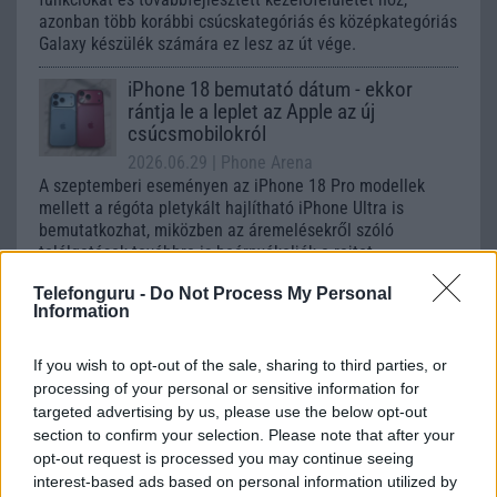
azonban több korábbi csúcskategóriás és középkategóriás
Galaxy készülék számára ez lesz az út vége.
iPhone 18 bemutató dátum - ekkor
rántja le a leplet az Apple az új
csúcsmobilokról
2026.06.29
| Phone Arena
A szeptemberi eseményen az iPhone 18 Pro modellek
mellett a régóta pletykált hajlítható iPhone Ultra is
bemutatkozhat, miközben az áremelésekről szóló
találgatások továbbra is beárnyékolják a rajtot.
Telefonguru -
Do Not Process My Personal
Az Android rejtett automatizmusai: hat
Information
funkció, amely észrevétlenül könnyíti
meg a mindennapokat
If you wish to opt-out of the sale, sharing to third parties, or
2026.06.14
| Android Police
processing of your personal or sensitive information for
Sok felhasználó külön alkalmazásokra esküszik, pedig az
targeted advertising by us, please use the below opt-out
Android már évek óta olyan intelligens funkciókat kínál,
section to confirm your selection. Please note that after your
amelyek maguktól dolgoznak a háttérben.
opt-out request is processed you may continue seeing
interest-based ads based on personal information utilized by