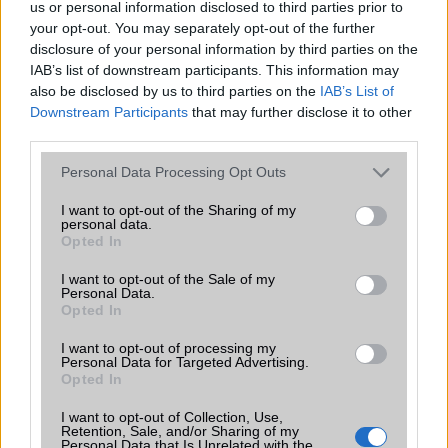
Ez a rejtett Samsung funkció teljesen
us or personal information disclosed to third parties prior to
megváltoztatja a mobilhasználatot –
your opt-out. You may separately opt-out of the further
sokan mégsem tudnak róla
disclosure of your personal information by third parties on the
2026.07.12
| Android Central
IAB’s list of downstream participants. This information may
Az Edge Panel az egyik leghasznosabb funkció, amely
also be disclosed by us to third parties on the
IAB’s List of
jelentősen felgyorsítja a mindennapi használatot,
Downstream Participants
that may further disclose it to other
miközben a Pixel telefonokból továbbra is hiányzik.
third parties.
Please note that this website/app uses one or more Google
Personal Data Processing Opt Outs
services and may gather and store information including but
not limited to your visit or usage behaviour. You may click to
I want to opt-out of the Sharing of my
personal data.
grant or deny consent to Google and its third-party tags to
Opted In
use your data for below specified purposes in below Google
KAPCSOLÓDÓ HÍREK
consent section.
I want to opt-out of the Sale of my
Personal Data.
iPhone 5S és iPhone 6 pletykák
Opted In
Képeken az olcsó, műanyag iPhone
I want to opt-out of processing my
Personal Data for Targeted Advertising.
iPhone 12 pletyi - ProMotion és új FaceID
Opted In
Láthatáron az első iPhone 12 GB RAM-mal és tripla 48 MP-
I want to opt-out of Collection, Use,
es kamerával!
Retention, Sale, and/or Sharing of my
Personal Data that Is Unrelated with the