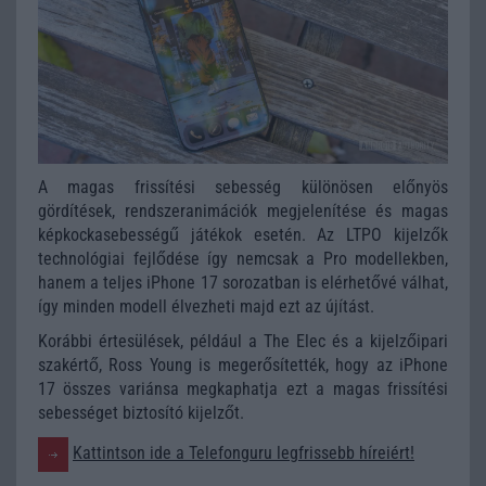
A magas frissítési sebesség különösen előnyös
gördítések, rendszeranimációk megjelenítése és magas
képkockasebességű játékok esetén. Az LTPO kijelzők
technológiai fejlődése így nemcsak a Pro modellekben,
hanem a teljes iPhone 17 sorozatban is elérhetővé válhat,
így minden modell élvezheti majd ezt az újítást.
Korábbi értesülések, például a The Elec és a kijelzőipari
szakértő, Ross Young is megerősítették, hogy az iPhone
17 összes variánsa megkaphatja ezt a magas frissítési
sebességet biztosító kijelzőt.
Kattintson ide a Telefonguru legfrissebb híreiért!