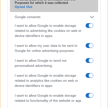
Purposes for which it was collected.
A nem Pro iPhone 17 modellekből továbbra is hiányozhat a
Opted Out
5x teleobjektív
Az iPhone 17, Air, Pro és Pro Max igazán szedett-vedett
Google consents
társaságnak tűnik
I want to allow Google to enable storage
Videón az iPhone 17 sorozat makettjei
related to advertising like cookies on web or
device identifiers in apps.
Friss iPhone 17 család fotók kerültek fel a netre
I want to allow my user data to be sent to
További hírek
Google for online advertising purposes.
I want to allow Google to send me
personalized advertising.
LEGOLVASOTTABBAK
I want to allow Google to enable storage
related to analytics like cookies on web or
Számos népszerű Samsung Galaxy készülék kimarad a One
device identifiers in apps.
UI 9 frissítésből – itt a lista az érintett modellekről
iPhone 18 bemutató dátum - ekkor rántja le a leplet az
I want to allow Google to enable storage
Apple az új csúcsmobilokról
related to functionality of the website or app.