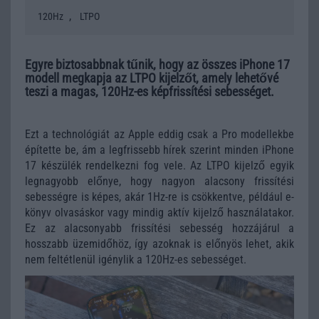
,
120Hz
LTPO
Egyre biztosabbnak tűnik, hogy az összes iPhone 17
modell megkapja az LTPO kijelzőt, amely lehetővé
teszi a magas, 120Hz-es képfrissítési sebességet.
Ezt a technológiát az Apple eddig csak a Pro modellekbe
építette be, ám a legfrissebb hírek szerint minden iPhone
17 készülék rendelkezni fog vele. Az LTPO kijelző egyik
legnagyobb előnye, hogy nagyon alacsony frissítési
sebességre is képes, akár 1Hz-re is csökkentve, például e-
könyv olvasáskor vagy mindig aktív kijelző használatakor.
Ez az alacsonyabb frissítési sebesség hozzájárul a
hosszabb üzemidőhöz, így azoknak is előnyös lehet, akik
nem feltétlenül igénylik a 120Hz-es sebességet.