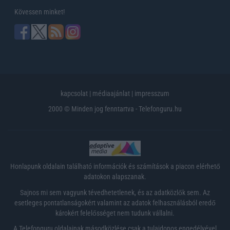
Kövessen minket!
kapcsolat
|
médiaajánlat
|
impresszum
2000 © Minden jog fenntartva - Telefonguru.hu
Honlapunk oldalain található információk és számítások a piacon elérhető
adatokon alapszanak.
Sajnos mi sem vagyunk tévedhetetlenek, és az adatközlők sem. Az
esetleges pontatlanságokért valamint az adatok felhasználásból eredő
károkért felelősséget nem tudunk vállalni.
A Telefonguru oldalainak másodközlése csak a tulajdonos engedélyével