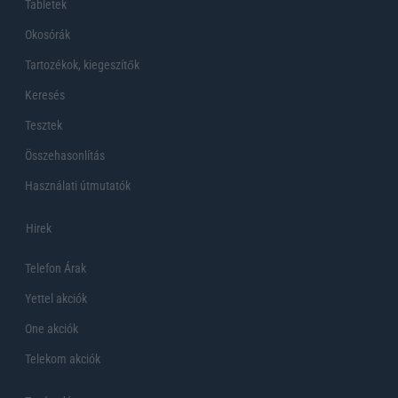
Tabletek
Okosórák
Tartozékok, kiegeszítők
Keresés
Tesztek
Összehasonlítás
Használati útmutatók
Hirek
Telefon Árak
Yettel akciók
One akciók
Telekom akciók