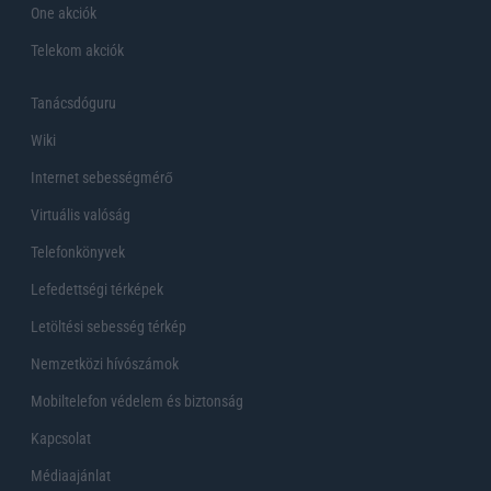
One akciók
Telekom akciók
Tanácsdóguru
Wiki
Internet sebességmérő
Virtuális valóság
Telefonkönyvek
Lefedettségi térképek
Letöltési sebesség térkép
Nemzetközi hívószámok
Mobiltelefon védelem és biztonság
Kapcsolat
Médiaajánlat