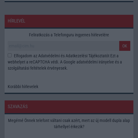
HÍRLEVÉL
Feliratkozás a Telefonguru ingyenes hírlevelére
OK
Elfogadom az
Adatvédelmi és Adatkezelési Tájékoztatót
Ezt a
webhelyet a reCAPTCHA védi. A Google
adatvédelmi irányelve
és a
szolgáltatási feltételek
érvényesek.
Korábbi hírlevelek
SZAVAZÁS
Megérné Önnek telefont váltani csak azért, mert az új modell dupla alap
tárhellyel érkezik?