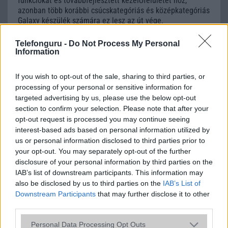
funkciókat és továbbfejlesztett kezelőfelületet hoz,
azonban több korábbi csúcskategóriás és középkategóriás
Galaxy készülék számára ez lesz az út vége.
iPhone 18 bemutató dátum - ekkor
Telefonguru -
Do Not Process My Personal
rántja le a leplet az Apple az új
Information
csúcsmobilokról
2026.06.29
| Phone Arena
If you wish to opt-out of the sale, sharing to third parties, or
A szeptemberi eseményen az iPhone 18 Pro modellek
processing of your personal or sensitive information for
mellett a régóta pletykált hajlítható iPhone Ultra is
targeted advertising by us, please use the below opt-out
bemutatkozhat, miközben az áremelésekről szóló
section to confirm your selection. Please note that after your
találgatások továbbra is beárnyékolják a rajtot.
opt-out request is processed you may continue seeing
interest-based ads based on personal information utilized by
Az Android rejtett automatizmusai: hat
us or personal information disclosed to third parties prior to
funkció, amely észrevétlenül könnyíti
your opt-out. You may separately opt-out of the further
meg a mindennapokat
disclosure of your personal information by third parties on the
2026.06.14
| Android Police
IAB’s list of downstream participants. This information may
Sok felhasználó külön alkalmazásokra esküszik, pedig az
also be disclosed by us to third parties on the
IAB’s List of
Android már évek óta olyan intelligens funkciókat kínál,
Downstream Participants
that may further disclose it to other
amelyek maguktól dolgoznak a háttérben.
third parties.
Please note that this website/app uses one or more Google
Personal Data Processing Opt Outs