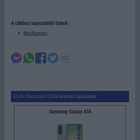
A cikkhez kapcsolódó linkek:
MacRumors
Új és Használt GSM kiemelt ajánlatok
Samsung Galaxy A56