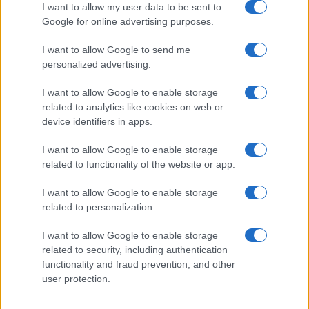
Az iPhone 17 a vártnál is jobban fogy – a befektetők már
I want to allow my user data to be sent to
az iPhone 18 sikerét várják
Google for online advertising purposes.
Az iPhone 17 hatalmas siker – a belépő modell és a Pro
I want to allow Google to send me
Max is rekordokat dönt
personalized advertising.
Meglepő trend: sok felhasználó válik meg az iPhone 17
I want to allow Google to enable storage
Pro Max készüléktől
related to analytics like cookies on web or
A narancssárga iPhone 17 Pro könnyen rózsaszínre
device identifiers in apps.
változhat – egy hétköznapi tisztítószer is elég hozzá
I want to allow Google to enable storage
A Huawei Mate 80 Pro Max színhűségben maga mögé
related to functionality of the website or app.
utasította az iPhone 17 Pro Maxot
I want to allow Google to enable storage
További hírek
related to personalization.
I want to allow Google to enable storage
related to security, including authentication
LEGOLVASOTTABBAK
functionality and fraud prevention, and other
user protection.
Számos népszerű Samsung Galaxy készülék kimarad a One