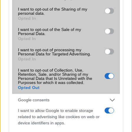
Ez a rejtett Samsung funkció teljesen
services and may gather and store information including but
megváltoztatja a mobilhasználatot –
not limited to your visit or usage behaviour. You may click to
I want to opt-out of the Sharing of my
sokan mégsem tudnak róla
personal data.
grant or deny consent to Google and its third-party tags to
Opted In
2026.07.12
| Android Central
use your data for below specified purposes in below Google
Az Edge Panel az egyik leghasznosabb funkció, amely
consent section.
I want to opt-out of the Sale of my
jelentősen felgyorsítja a mindennapi használatot,
Personal Data.
miközben a Pixel telefonokból továbbra is hiányzik.
Opted In
I want to opt-out of processing my
Personal Data for Targeted Advertising.
Opted In
I want to opt-out of Collection, Use,
Retention, Sale, and/or Sharing of my
KAPCSOLÓDÓ HÍREK
Personal Data that Is Unrelated with the
Purposes for which it was collected.
Opted Out
Az iPhone 17, Air, Pro és Pro Max igazán szedett-vedett
társaságnak tűnik
Google consents
Videón az iPhone 17 sorozat makettjei
I want to allow Google to enable storage
Akkuteszt: hatalmas különbség az iPhone Air és a 17 Pro
related to advertising like cookies on web or
Max között
device identifiers in apps.