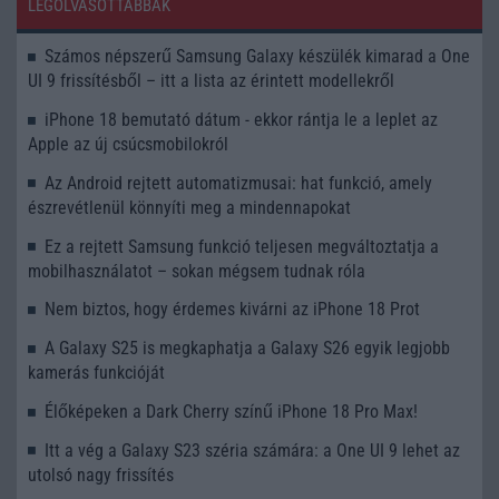
LEGOLVASOTTABBAK
Számos népszerű Samsung Galaxy készülék kimarad a One
UI 9 frissítésből – itt a lista az érintett modellekről
iPhone 18 bemutató dátum - ekkor rántja le a leplet az
Apple az új csúcsmobilokról
Az Android rejtett automatizmusai: hat funkció, amely
észrevétlenül könnyíti meg a mindennapokat
Ez a rejtett Samsung funkció teljesen megváltoztatja a
mobilhasználatot – sokan mégsem tudnak róla
Nem biztos, hogy érdemes kivárni az iPhone 18 Prot
A Galaxy S25 is megkaphatja a Galaxy S26 egyik legjobb
kamerás funkcióját
Élőképeken a Dark Cherry színű iPhone 18 Pro Max!
Itt a vég a Galaxy S23 széria számára: a One UI 9 lehet az
utolsó nagy frissítés