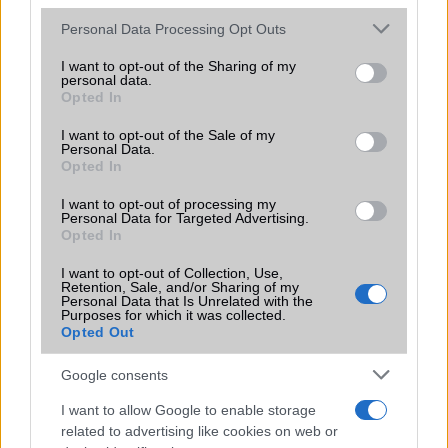
Euro Gsm
Please note that this website/app uses one or more Google
Personal Data Processing Opt Outs
272.000 Ft (új)
services and may gather and store information including but
not limited to your visit or usage behaviour. You may click to
I want to opt-out of the Sharing of my
personal data.
grant or deny consent to Google and its third-party tags to
Apple Watch Series 11
Opted In
use your data for below specified purposes in below Google
consent section.
I want to opt-out of the Sale of my
Personal Data.
Opted In
I want to opt-out of processing my
Personal Data for Targeted Advertising.
Opted In
I want to opt-out of Collection, Use,
Nyugati GSM
Retention, Sale, and/or Sharing of my
Personal Data that Is Unrelated with the
210.000 Ft (új)
Purposes for which it was collected.
Opted Out
Google consents
I want to allow Google to enable storage
Elképesztő: akár 100 km-re is elzoomol
related to advertising like cookies on web or
a Huawei Mate 80 Pro Max