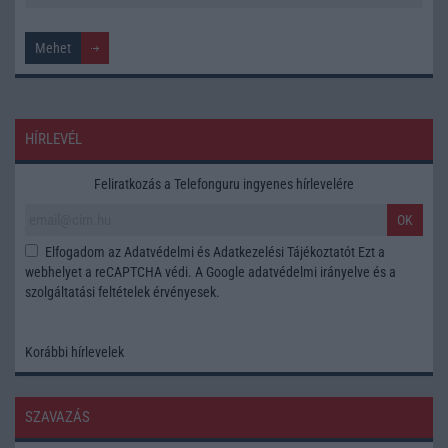
HÍRLEVÉL
Feliratkozás a Telefonguru ingyenes hírlevelére
OK
Elfogadom az
Adatvédelmi és Adatkezelési Tájékoztatót
Ezt a
webhelyet a reCAPTCHA védi. A Google
adatvédelmi irányelve
és a
szolgáltatási feltételek
érvényesek.
Korábbi hírlevelek
SZAVAZÁS