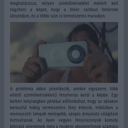
meghatározza, milyen színhőmérséklet mellett kell
rögzíteni a képet, hogy a fehér valóban fehérnek
látszódjon, és a többi szín is természetes maradjon.
A probléma akkor jelentkezik, amikor egyszerre több
eltérő színhőmérsékletű fényforrás kerül a képbe. Egy
beltéri helyiségben például előfordulhat, hogy az ablakon
keresztül hideg természetes fény érkezik, miközben a
mennyezeti lámpák melegebb, sárgás árnyalatú világítást
biztosítanak. Az ilyen vegyes fényviszonyok komoly
kihívást jelentenek még a modern okostelefonok számára