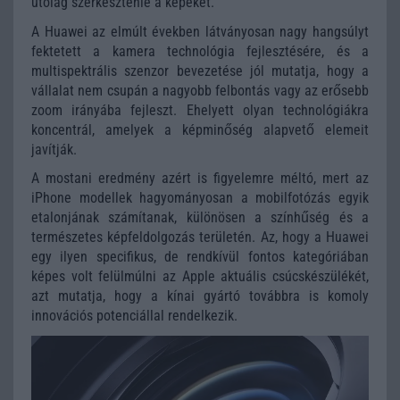
utólag szerkesztenie a képeket.
A Huawei az elmúlt években látványosan nagy hangsúlyt
fektetett a kamera technológia fejlesztésére, és a
multispektrális szenzor bevezetése jól mutatja, hogy a
vállalat nem csupán a nagyobb felbontás vagy az erősebb
zoom irányába fejleszt. Ehelyett olyan technológiákra
koncentrál, amelyek a képminőség alapvető elemeit
javítják.
A mostani eredmény azért is figyelemre méltó, mert az
iPhone modellek hagyományosan a mobilfotózás egyik
etalonjának számítanak, különösen a színhűség és a
természetes képfeldolgozás területén. Az, hogy a Huawei
egy ilyen specifikus, de rendkívül fontos kategóriában
képes volt felülmúlni az Apple aktuális csúcskészülékét,
azt mutatja, hogy a kínai gyártó továbbra is komoly
innovációs potenciállal rendelkezik.