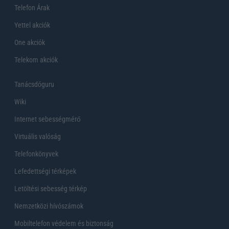
Telefon Árak
Yettel akciók
One akciók
Telekom akciók
Tanácsdóguru
Wiki
Internet sebességmérő
Virtuális valóság
Telefonkönyvek
Lefedettségi térképek
Letöltési sebesség térkép
Nemzetközi hívószámok
Mobiltelefon védelem és biztonság