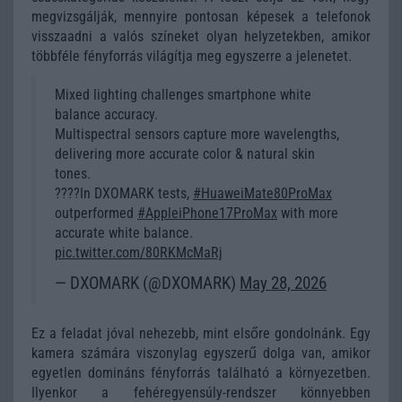
megvizsgálják, mennyire pontosan képesek a telefonok
visszaadni a valós színeket olyan helyzetekben, amikor
többféle fényforrás világítja meg egyszerre a jelenetet.
Mixed lighting challenges smartphone white
balance accuracy.
Multispectral sensors capture more wavelengths,
delivering more accurate color & natural skin
tones.
????In DXOMARK tests,
#HuaweiMate80ProMax
outperformed
#AppleiPhone17ProMax
with more
accurate white balance.
pic.twitter.com/80RKMcMaRj
— DXOMARK (@DXOMARK)
May 28, 2026
Ez a feladat jóval nehezebb, mint elsőre gondolnánk. Egy
kamera számára viszonylag egyszerű dolga van, amikor
egyetlen domináns fényforrás található a környezetben.
Ilyenkor a fehéregyensúly-rendszer könnyebben