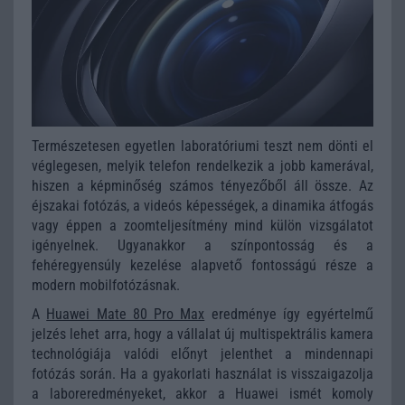
Természetesen egyetlen laboratóriumi teszt nem dönti el
véglegesen, melyik telefon rendelkezik a jobb kamerával,
hiszen a képminőség számos tényezőből áll össze. Az
éjszakai fotózás, a videós képességek, a dinamika átfogás
vagy éppen a zoomteljesítmény mind külön vizsgálatot
igényelnek. Ugyanakkor a színpontosság és a
fehéregyensúly kezelése alapvető fontosságú része a
modern mobilfotózásnak.
A
Huawei Mate 80 Pro Max
eredménye így egyértelmű
jelzés lehet arra, hogy a vállalat új multispektrális kamera
technológiája valódi előnyt jelenthet a mindennapi
fotózás során. Ha a gyakorlati használat is visszaigazolja
a laboreredményeket, akkor a Huawei ismét komoly