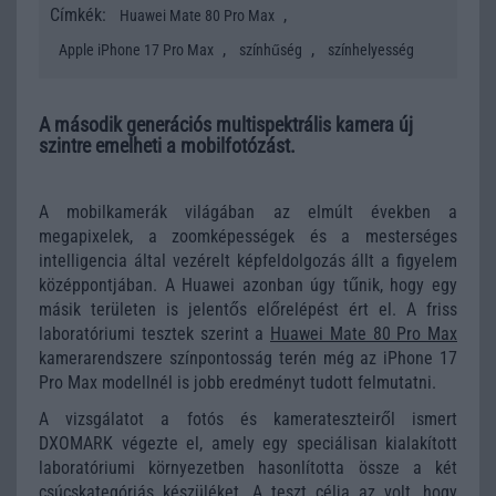
Címkék:
,
Huawei Mate 80 Pro Max
,
,
Apple iPhone 17 Pro Max
színhűség
színhelyesség
A második generációs multispektrális kamera új
szintre emelheti a mobilfotózást.
A mobilkamerák világában az elmúlt években a
megapixelek, a zoomképességek és a mesterséges
intelligencia által vezérelt képfeldolgozás állt a figyelem
középpontjában. A Huawei azonban úgy tűnik, hogy egy
másik területen is jelentős előrelépést ért el. A friss
laboratóriumi tesztek szerint a
Huawei Mate 80 Pro Max
kamerarendszere színpontosság terén még az iPhone 17
Pro Max modellnél is jobb eredményt tudott felmutatni.
A vizsgálatot a fotós és kamerateszteiről ismert
DXOMARK végezte el, amely egy speciálisan kialakított
laboratóriumi környezetben hasonlította össze a két
csúcskategóriás készüléket. A teszt célja az volt, hogy