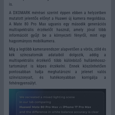
is.
A DXOMARK mérései szerint éppen ebben a helyzetben
mutatott jelentős előnyt a Huawei új kamera megoldása.
A Mate 80 Pro Max ugyanis egy második generációs
multispektrális érzékelőt használ, amely jóval több
információt gyűjt be a környezeti fényről, mint egy
hagyományos mobilkamera.
Míg a legtöbb kamerarendszer alapvetően a vörös, zöld és
kék színcsatornák adataiból dolgozik, addig a
multispektrális érzékelő több különböző hullámhossz-
tartományt is képes érzékelni. Ennek köszönhetően
pontosabban tudja meghatározni a jelenet valós
színviszonyait, és hatékonyabban korrigálja a
fehéregyensúlyt.