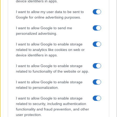
device identifiers in apps.
2025.12.03
| Huawei Central
I want to allow my user data to be sent to
Egy kínai tesztelő 105 kilométerről örökítette meg a China
Google for online advertising purposes.
Zun felhőkarcolót – a Mate 80 Pro Max teleobjektív
rendszere minden várakozást felülmúlt.
I want to allow Google to send me
personalized advertising.
A Huawei új csúcsa: érkezik a Mate 80
Pro Max brutális fényerővel és dupla
I want to allow Google to enable storage
periszkópos kamerával
related to analytics like cookies on web or
device identifiers in apps.
2025.11.24
| Huawei Central
A Huawei Mate 80 Pro Max kiváltja a Pro+ modellt, és
I want to allow Google to enable storage
8000 nites kijelzővel, 1 hüvelykes főkamerával, szilícium-
related to functionality of the website or app.
alapú akkumulátorral és 100 W-os gyorstöltéssel hozhat új
korszakot a Mate-szériába.
I want to allow Google to enable storage
related to personalization.
A Huawei Mate 80 Pro Max
színhűségben maga mögé utasította az
I want to allow Google to enable storage
iPhone 17 Pro Maxot
related to security, including authentication
2026.06.01
| Huawei Central
functionality and fraud prevention, and other
A második generációs multispektrális kamera új szintre
user protection.
emelheti a mobilfotózást.