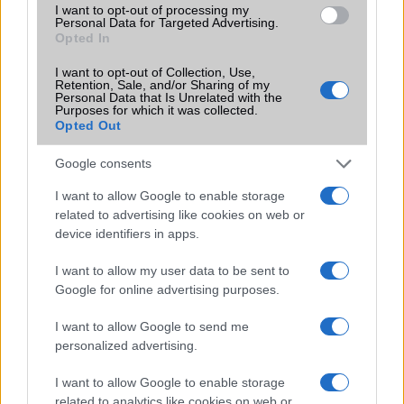
I want to opt-out of processing my
Personal Data for Targeted Advertising.
Opted In
I want to opt-out of Collection, Use,
KAPCSOLÓDÓ HÍREK
Retention, Sale, and/or Sharing of my
Personal Data that Is Unrelated with the
Purposes for which it was collected.
Extrém vékony vezeték nélküli töltő a Samsungtól
Opted Out
DIY: vezeték nélküli töltõ az asztalban
Google consents
Ingyen vezeték nélküli töltő a Nokia Lumia 920-hoz
I want to allow Google to enable storage
related to advertising like cookies on web or
Wireless töltőt az autódba!
device identifiers in apps.
10 perc alatt kész a wireless töltő
I want to allow my user data to be sent to
MWC: íme a világ legkisebb wireless töltője
Google for online advertising purposes.
Vezeték nélküli töltők lesznek a Mekikben
I want to allow Google to send me
Fotókon a Google Nexus S4
personalized advertising.
I want to allow Google to enable storage
További hírek
related to analytics like cookies on web or