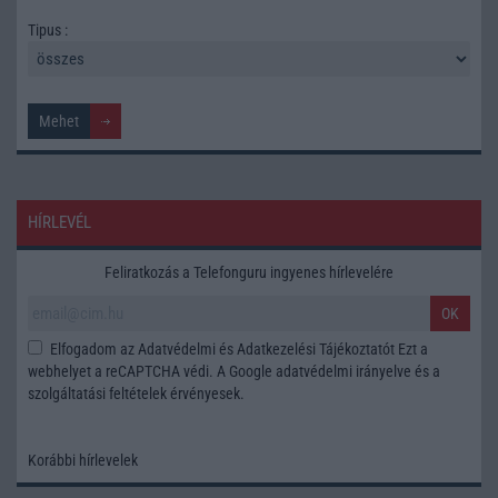
Tipus :
HÍRLEVÉL
Feliratkozás a Telefonguru ingyenes hírlevelére
OK
Elfogadom az
Adatvédelmi és Adatkezelési Tájékoztatót
Ezt a
webhelyet a reCAPTCHA védi. A Google
adatvédelmi irányelve
és a
szolgáltatási feltételek
érvényesek.
Korábbi hírlevelek