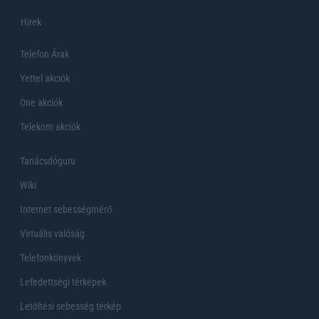
Hirek
Telefon Árak
Yettel akciók
One akciók
Telekom akciók
Tanácsdóguru
Wiki
Internet sebességmérő
Virtuális valóság
Telefonkönyvek
Lefedettségi térképek
Letöltési sebesség térkép