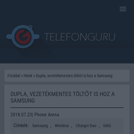
Toggle
naviga
Főoldal
>
Hírek
>
Dupla, vezetékmentes töltőt is hoz a Samsung
DUPLA, VEZETÉKMENTES TÖLTŐT IS HOZ A
SAMSUNG
2018.07.23| Phone Arena
Címkék:
,
,
,
Samsung
Wireless
Charger Duo
töltő