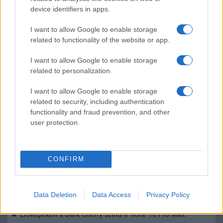
device identifiers in apps.
I want to allow Google to enable storage
LEGOLVASOTTABBAK
related to functionality of the website or app.
Számos népszerű Samsung Galaxy készülék kimarad a One
I want to allow Google to enable storage
UI 9 frissítésből – itt a lista az érintett modellekről
related to personalization.
iPhone 18 bemutató dátum - ekkor rántja le a leplet az
I want to allow Google to enable storage
Apple az új csúcsmobilokról
related to security, including authentication
Az Android rejtett automatizmusai: hat funkció, amely
functionality and fraud prevention, and other
user protection.
észrevétlenül könnyíti meg a mindennapokat
Ez a rejtett Samsung funkció teljesen megváltoztatja a
mobilhasználatot – sokan mégsem tudnak róla
CONFIRM
Nem biztos, hogy érdemes kivárni az iPhone 18 Prot
A Galaxy S25 is megkaphatja a Galaxy S26 egyik legjobb
Data Deletion
Data Access
Privacy Policy
kamerás funkcióját
Élőképeken a Dark Cherry színű iPhone 18 Pro Max!