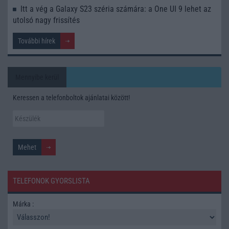
Itt a vég a Galaxy S23 széria számára: a One UI 9 lehet az
utolsó nagy frissítés
További hírek
Mennyibe kerül
Keressen a telefonboltok ajánlatai között!
TELEFONOK GYORSLISTA
Márka :