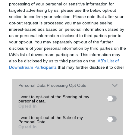
A szeptemberi eseményen az iPhone 18 Pro modellek
processing of your personal or sensitive information for
mellett a régóta pletykált hajlítható iPhone Ultra is
targeted advertising by us, please use the below opt-out
bemutatkozhat, miközben az áremelésekről szóló
section to confirm your selection. Please note that after your
találgatások továbbra is beárnyékolják a rajtot.
opt-out request is processed you may continue seeing
interest-based ads based on personal information utilized by
Az Android rejtett automatizmusai: hat
us or personal information disclosed to third parties prior to
funkció, amely észrevétlenül könnyíti
your opt-out. You may separately opt-out of the further
meg a mindennapokat
disclosure of your personal information by third parties on the
2026.06.14
| Android Police
IAB’s list of downstream participants. This information may
Sok felhasználó külön alkalmazásokra esküszik, pedig az
also be disclosed by us to third parties on the
IAB’s List of
Android már évek óta olyan intelligens funkciókat kínál,
Downstream Participants
that may further disclose it to other
amelyek maguktól dolgoznak a háttérben.
third parties.
Please note that this website/app uses one or more Google
Personal Data Processing Opt Outs
Ez a rejtett Samsung funkció teljesen
services and may gather and store information including but
megváltoztatja a mobilhasználatot –
not limited to your visit or usage behaviour. You may click to
I want to opt-out of the Sharing of my
sokan mégsem tudnak róla
personal data.
grant or deny consent to Google and its third-party tags to
Opted In
2026.07.12
| Android Central
use your data for below specified purposes in below Google
Az Edge Panel az egyik leghasznosabb funkció, amely
consent section.
I want to opt-out of the Sale of my
jelentősen felgyorsítja a mindennapi használatot,
Personal Data.
miközben a Pixel telefonokból továbbra is hiányzik.
Opted In