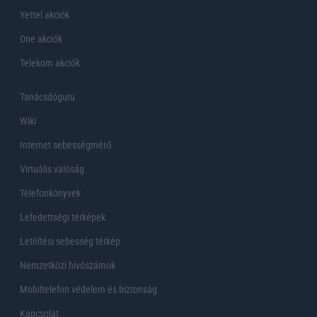
Yettel akciók
One akciók
Telekom akciók
Tanácsdóguru
Wiki
Internet sebességmérő
Virtuális valóság
Telefonkönyvek
Lefedettségi térképek
Letöltési sebesség térkép
Nemzetközi hívószámok
Mobiltelefon védelem és biztonság
Kapcsolat