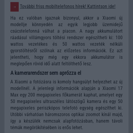
További friss mobiltelefonos hírek! Kattintson ide!
Ha ez valóban igaznak bizonyul, akkor a Xiaomi új
modellje könnyedén az egyik legjobb üzemidejű
csúcstelefonná válhat a piacon. A nagy akkumulátort
ráadásul villámgyors töltési rendszer egészítheti ki: 100
wattos vezetékes és 50 wattos vezeték nélküli
gyorstöltésről szólnak az előzetes információk. Ez azt
jelentheti, hogy még egy ekkora akkumulátor is
meglepően rövid idő alatt feltölthető lesz.
A kamerarendszer sem aprózza el
A Xiaomi a fotózásra is komoly hangsúlyt helyezhet az új
modellnél. A jelenlegi információk alapján a Xiaomi 17
Max egy 200 megapixeles főkamerát kaphat, amelyet egy
50 megapixeles ultraszéles látószögű kamera és egy 50
megapixeles periszkópos telefotó egység egészíthet ki.
Utóbbi várhatóan háromszoros optikai zoomot kínál majd,
így a készülék nemcsak alapfotózásban, hanem távoli
témák megörökítésében is erős lehet.