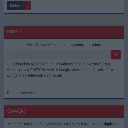
HÍRLEVÉL
Feliratkozás a Telefonguru ingyenes hírlevelére
OK
Elfogadom az
Adatvédelmi és Adatkezelési Tájékoztatót
Ezt a
webhelyet a reCAPTCHA védi. A Google
adatvédelmi irányelve
és a
szolgáltatási feltételek
érvényesek.
Korábbi hírlevelek
SZAVAZÁS
Megérné Önnek telefont váltani csak azért, mert az új modell dupla alap