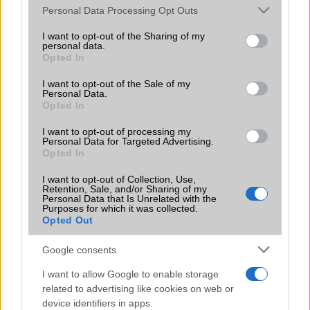
Please note that this website/app uses one or more Google
Personal Data Processing Opt Outs
services and may gather and store information including but
not limited to your visit or usage behaviour. You may click to
I want to opt-out of the Sharing of my
personal data.
grant or deny consent to Google and its third-party tags to
Opted In
use your data for below specified purposes in below Google
consent section.
I want to opt-out of the Sale of my
Euro Gsm
Personal Data.
Opted In
392.000 Ft (új)
I want to opt-out of processing my
Personal Data for Targeted Advertising.
Opted In
I want to opt-out of Collection, Use,
Új korszakot nyit a Xiaomi:
Retention, Sale, and/or Sharing of my
bemutatkozott a Band 10 Pro és az első
Personal Data that Is Unrelated with the
Purposes for which it was collected.
clip-on fülhallgató
Opted Out
2026.05.24
| GSM Arena
Erősebb egészségfigyelés, fényesebb kijelző és
Google consents
futurisztikus open-ear fülesek érkeztek.
I want to allow Google to enable storage
related to advertising like cookies on web or
device identifiers in apps.