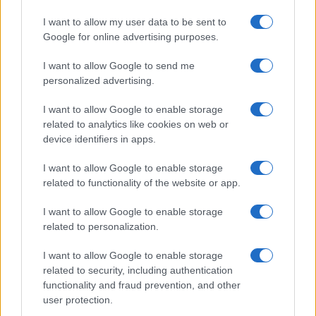
Xiaomi 17 Max: brutális, 8000 mAh-s
akkumulátorral érkezhet az új
I want to allow my user data to be sent to
csúcsmodell
Google for online advertising purposes.
2026.01.14
| Playfuldroid
100 wattos gyorstöltés, Snapdragon 8 Elite Gen 5 és óriási
I want to allow Google to send me
kijelző – kiszivárogtak a Xiaomi 17 Max legfontosabb
personalized advertising.
részletei.
I want to allow Google to enable storage
related to analytics like cookies on web or
Brutális akkumulátorral és óriási
device identifiers in apps.
kijelzővel érkezik a Xiaomi 17 Max
2026.05.14
| Huawei Central
I want to allow Google to enable storage
related to functionality of the website or app.
A Xiaomi új csúcsmobilja új szintre emelheti a „Max”
kategóriát, májusban érkezik a Xiaomi 17 Max.
I want to allow Google to enable storage
related to personalization.
Brutális kamerával jöhet a Xiaomi 17
I want to allow Google to enable storage
Max: egyetlen fotó akár 115 MB-os is
related to security, including authentication
lehet
functionality and fraud prevention, and other
user protection.
2026.05.15
| Phone Arena