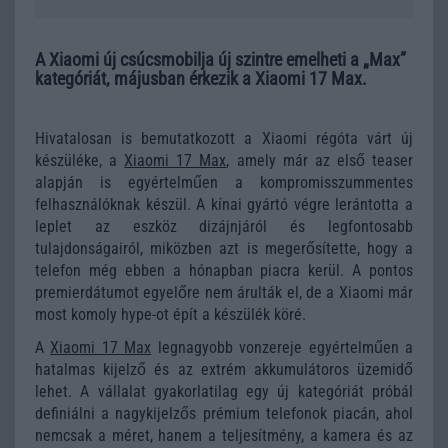
A Xiaomi új csúcsmobilja új szintre emelheti a „Max”
kategóriát, májusban érkezik a Xiaomi 17 Max.
Hivatalosan is bemutatkozott a Xiaomi régóta várt új
készüléke, a
Xiaomi 17 Max
, amely már az első teaser
alapján is egyértelműen a kompromisszummentes
felhasználóknak készül. A kínai gyártó végre lerántotta a
leplet az eszköz dizájnjáról és legfontosabb
tulajdonságairól, miközben azt is megerősítette, hogy a
telefon még ebben a hónapban piacra kerül. A pontos
premierdátumot egyelőre nem árulták el, de a Xiaomi már
most komoly hype-ot épít a készülék köré.
A
Xiaomi 17 Max
legnagyobb vonzereje egyértelműen a
hatalmas kijelző és az extrém akkumulátoros üzemidő
lehet. A vállalat gyakorlatilag egy új kategóriát próbál
definiálni a nagykijelzős prémium telefonok piacán, ahol
nemcsak a méret, hanem a teljesítmény, a kamera és az