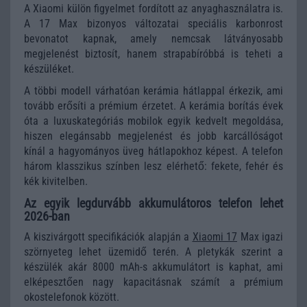
A Xiaomi külön figyelmet fordított az anyaghasználatra is.
A 17 Max bizonyos változatai speciális karbonrost
bevonatot kapnak, amely nemcsak látványosabb
megjelenést biztosít, hanem strapabíróbbá is teheti a
készüléket.
A többi modell várhatóan kerámia hátlappal érkezik, ami
tovább erősíti a prémium érzetet. A kerámia borítás évek
óta a luxuskategóriás mobilok egyik kedvelt megoldása,
hiszen elegánsabb megjelenést és jobb karcállóságot
kínál a hagyományos üveg hátlapokhoz képest. A telefon
három klasszikus színben lesz elérhető: fekete, fehér és
kék kivitelben.
Az egyik legdurvább akkumulátoros telefon lehet
2026-ban
A kiszivárgott specifikációk alapján a
Xiaomi 17
Max igazi
szörnyeteg lehet üzemidő terén. A pletykák szerint a
készülék akár 8000 mAh-s akkumulátort is kaphat, ami
elképesztően nagy kapacitásnak számít a prémium
okostelefonok között.