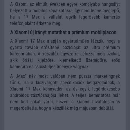
A Xiaomi az elmúlt években egyre komolyabb hangsúlyt
helyezett a mobilos képalkotásra, így nem lenne meglepő,
ha a 17 Max a vállalat egyik legerősebb kamerás
telefonjaként érkezne meg.
A Xiaomi új irányt mutathat a prémium mobilpiacon
A Xiaomi 17 Max alapján egyértelműen látszik, hogy a
gyártó tovább erősítené pozícióját az ultra prémium
kategóriában. A készülék egyszerre célozza meg azokat,
akik óriási kijelzőre, kiemelkedő üzemidőre, erős
kamerára és csúcsteljesítményre vágynak.
A „Max” név most valóban nem puszta marketingnek
tűnik. Ha a kiszivárgott specifikációk beigazolódnak, a
Xiaomi 17 Max könnyedén az év egyik legérdekesebb
androidos zászlóshajója lehet. A teljes bemutatóra már
nem kell sokat várni, hiszen a Xiaomi hivatalosan is
megerősítette, hogy a készülék még májusban debütál.