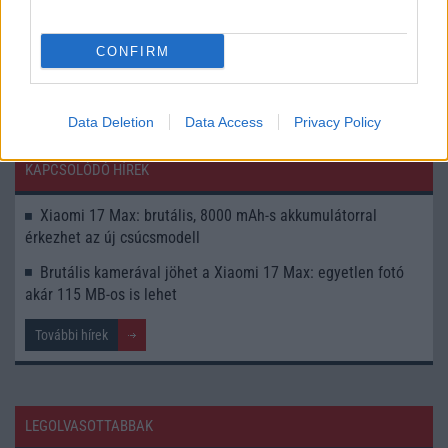
A Leica által hangolt 200 megapixeles kamera új szintre
emelheti a mobilfotózást.
CONFIRM
Data Deletion
Data Access
Privacy Policy
KAPCSOLÓDÓ HÍREK
Xiaomi 17 Max: brutális, 8000 mAh-s akkumulátorral
érkezhet az új csúcsmodell
Brutális kamerával jöhet a Xiaomi 17 Max: egyetlen fotó
akár 115 MB-os is lehet
További hírek
LEGOLVASOTTABBAK