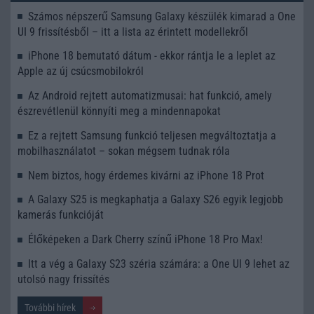
Számos népszerű Samsung Galaxy készülék kimarad a One
UI 9 frissítésből – itt a lista az érintett modellekről
iPhone 18 bemutató dátum - ekkor rántja le a leplet az
Apple az új csúcsmobilokról
Az Android rejtett automatizmusai: hat funkció, amely
észrevétlenül könnyíti meg a mindennapokat
Ez a rejtett Samsung funkció teljesen megváltoztatja a
mobilhasználatot – sokan mégsem tudnak róla
Nem biztos, hogy érdemes kivárni az iPhone 18 Prot
A Galaxy S25 is megkaphatja a Galaxy S26 egyik legjobb
kamerás funkcióját
Élőképeken a Dark Cherry színű iPhone 18 Pro Max!
Itt a vég a Galaxy S23 széria számára: a One UI 9 lehet az
utolsó nagy frissítés
További hírek