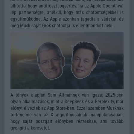
állította, hogy antitröszt jogsértés, ha az Apple OpenAI-val
lép partnerségre, anélkül, hogy más chatbotcégekkel is
együttműködne. Az Apple azonban tagadta a vádakat, és
még Musk saját Grok chatbotja is ellentmondott neki.
A tények alapján Sam Altmannek van igaza: 2025-ben
olyan alkalmazások, mint a DeepSeek és a Perplexity, már
előnyt élveztek az App Store-ban. Ezzel szemben Musknak
történelme van az X algoritmusainak manipulálásában,
hogy saját posztjait előnyben részesítse, ami tovább
gyengíti a keresetet.