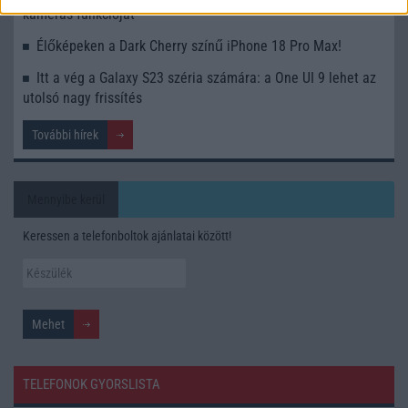
kamerás funkcióját
Élőképeken a Dark Cherry színű iPhone 18 Pro Max!
Itt a vég a Galaxy S23 széria számára: a One UI 9 lehet az
utolsó nagy frissítés
További hírek
Mennyibe kerül
Keressen a telefonboltok ajánlatai között!
TELEFONOK GYORSLISTA