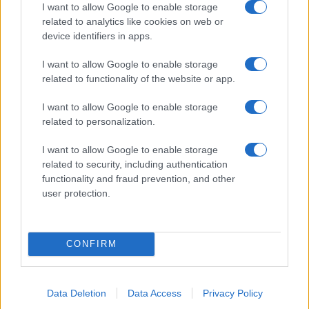
iPhone-okra
I want to allow Google to enable storage
related to analytics like cookies on web or
További hírek
device identifiers in apps.
I want to allow Google to enable storage
related to functionality of the website or app.
LEGOLVASOTTABBAK
I want to allow Google to enable storage
related to personalization.
Számos népszerű Samsung Galaxy készülék kimarad a One
UI 9 frissítésből – itt a lista az érintett modellekről
I want to allow Google to enable storage
iPhone 18 bemutató dátum - ekkor rántja le a leplet az
related to security, including authentication
Apple az új csúcsmobilokról
functionality and fraud prevention, and other
user protection.
Az Android rejtett automatizmusai: hat funkció, amely
észrevétlenül könnyíti meg a mindennapokat
Ez a rejtett Samsung funkció teljesen megváltoztatja a
CONFIRM
mobilhasználatot – sokan mégsem tudnak róla
Nem biztos, hogy érdemes kivárni az iPhone 18 Prot
Data Deletion
Data Access
Privacy Policy
A Galaxy S25 is megkaphatja a Galaxy S26 egyik legjobb