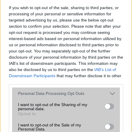
bemutatkozhat, miközben az áremelésekről szóló
találgatások továbbra is beárnyékolják a rajtot.
If you wish to opt-out of the sale, sharing to third parties, or
processing of your personal or sensitive information for
Az Android rejtett automatizmusai: hat
targeted advertising by us, please use the below opt-out
funkció, amely észrevétlenül könnyíti
section to confirm your selection. Please note that after your
meg a mindennapokat
opt-out request is processed you may continue seeing
2026.06.14
| Android Police
interest-based ads based on personal information utilized by
Sok felhasználó külön alkalmazásokra esküszik, pedig az
us or personal information disclosed to third parties prior to
Android már évek óta olyan intelligens funkciókat kínál,
your opt-out. You may separately opt-out of the further
amelyek maguktól dolgoznak a háttérben.
disclosure of your personal information by third parties on the
IAB’s list of downstream participants. This information may
also be disclosed by us to third parties on the
IAB’s List of
Ez a rejtett Samsung funkció teljesen
Downstream Participants
that may further disclose it to other
megváltoztatja a mobilhasználatot –
third parties.
sokan mégsem tudnak róla
2026.07.12
| Android Central
Please note that this website/app uses one or more Google
Personal Data Processing Opt Outs
Az Edge Panel az egyik leghasznosabb funkció, amely
services and may gather and store information including but
jelentősen felgyorsítja a mindennapi használatot,
not limited to your visit or usage behaviour. You may click to
I want to opt-out of the Sharing of my
personal data.
miközben a Pixel telefonokból továbbra is hiányzik.
grant or deny consent to Google and its third-party tags to
Opted In
use your data for below specified purposes in below Google
consent section.
I want to opt-out of the Sale of my
Personal Data.