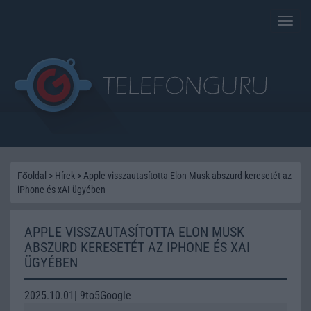
Toggle
naviga
Főoldal
>
Hírek
>
Apple visszautasította Elon Musk abszurd keresetét az
iPhone és xAI ügyében
APPLE VISSZAUTASÍTOTTA ELON MUSK
ABSZURD KERESETÉT AZ IPHONE ÉS XAI
ÜGYÉBEN
2025.10.01| 9to5Google