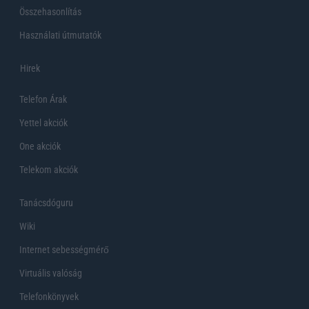
Összehasonlítás
Használati útmutatók
Hirek
Telefon Árak
Yettel akciók
One akciók
Telekom akciók
Tanácsdóguru
Wiki
Internet sebességmérő
Virtuális valóság
Telefonkönyvek