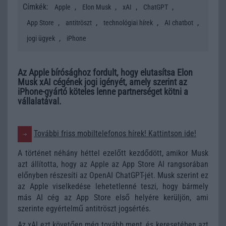
Címkék:
,
,
,
,
Apple
Elon Musk
xAI
ChatGPT
,
,
,
,
App Store
antitröszt
technológiai hírek
AI chatbot
,
jogi ügyek
iPhone
Az Apple bírósághoz fordult, hogy elutasítsa Elon
Musk xAI cégének jogi igényét, amely szerint az
iPhone-gyártó köteles lenne partnerséget kötni a
vállalatával.
További friss mobiltelefonos hírek! Kattintson ide!
A történet néhány héttel ezelőtt kezdődött, amikor Musk
azt állította, hogy az Apple az App Store AI rangsorában
előnyben részesíti az OpenAI ChatGPT-jét. Musk szerint ez
az Apple viselkedése lehetetlenné teszi, hogy bármely
más AI cég az App Store első helyére kerüljön, ami
szerinte egyértelmű antitröszt jogsértés.
Az xAI ezt követően még tovább ment, és keresetében azt