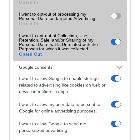
Opted In
I want to opt-out of processing my
KAPCSOLÓDÓ HÍREK
Personal Data for Targeted Advertising.
Opted In
iOS kompatibilitási gondok
I want to opt-out of Collection, Use,
Retention, Sale, and/or Sharing of my
Apple frissítés: Mostantól az EU-ban és az Egyesült
Personal Data that Is Unrelated with the
Királyságban is elérhető a vásárlási migrációs eszköz
Purposes for which it was collected.
Opted Out
Az Apple intelligencia új szintre emeli az értesítéseket
Google consents
Apple vs. EU: újabb összecsapás a felhasználói védelem és
a szabályozás frontján
I want to allow Google to enable storage
related to advertising like cookies on web or
Hamarosan érkezhetnek a ChatGPT hirdetések – még Sam
device identifiers in apps.
Altman is „nyugtalanítónak” nevezte őket
I want to allow my user data to be sent to
Az Apple lehetne a legjobb megoldás az életkor-ellenőrzés
Google for online advertising purposes.
problémájára
iOS 26.5 újdonságok: három app is komoly frissítést kap
I want to allow Google to send me
personalized advertising.
Megjelent az iOS 26.5 – ezek az új funkciók érkeztek az