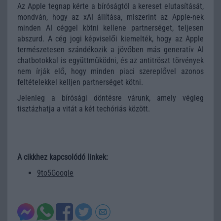
Az Apple tegnap kérte a bíróságtól a kereset elutasítását,
mondván, hogy az xAI állítása, miszerint az Apple-nek
minden AI céggel kötni kellene partnerséget, teljesen
abszurd. A cég jogi képviselői kiemelték, hogy az Apple
természetesen szándékozik a jövőben más generatív AI
chatbotokkal is együttműködni, és az antitröszt törvények
nem írják elő, hogy minden piaci szereplővel azonos
feltételekkel kelljen partnerséget kötni.
Jelenleg a bírósági döntésre várunk, amely végleg
tisztázhatja a vitát a két techóriás között.
A cikkhez kapcsolódó linkek:
9to5Google