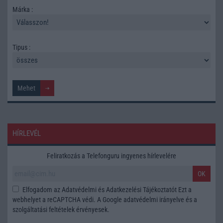
Márka :
Tipus :
HÍRLEVÉL
Feliratkozás a Telefonguru ingyenes hírlevelére
OK
Elfogadom az
Adatvédelmi és Adatkezelési Tájékoztatót
Ezt a
webhelyet a reCAPTCHA védi. A Google
adatvédelmi irányelve
és a
szolgáltatási feltételek
érvényesek.